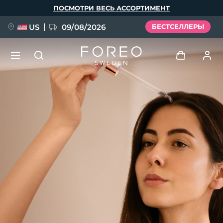
Перейти
ПОСМОТРИ ВЕСЬ АССОРТИМЕНТ
к
основному
содержанию
US
09/08/2026
БЕСТСЕЛЛЕРЫ
НОВИНКА
Войти
Язык
BREAKING NEWS
Профиль пользователя
English
Deutsch
Español
Мои приборы
FAQ™ Pure Beauty-Tech Elixir
Français
Italiano
Português
Мои заказы
Polski
Svenska
Русский
Türkçe
简体中文
繁體中文
Мои адреса
issa™ Teeth Whitening Set
Мои подписки