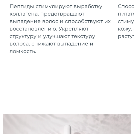
10/08/2026
Пептиды стимулируют выработку
Спосо
коллагена, предотвращают
питат
Ожидаемая дата доставки
Израиль
12/08/2026
выпадение волос и способствуют их
стиму
восстановлению. Укрепляют
кожу,
Ожидаемая дата доставки
Италия
структуру и улучшают текстуру
расту
08/08/2026
волоса, снижают выпадение и
Ожидаемая дата доставки
ломкость.
Япония
11/08/2026
Ожидаемая дата доставки
Джерси
13/08/2026
Ожидаемая дата доставки
Казахстан
10/08/2026
Ожидаемая дата доставки
Кувейт
08/08/2026
Ожидаемая дата доставки
Латвия
08/08/2026