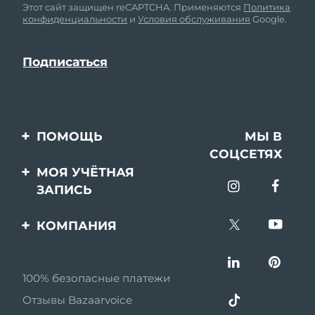
Этот сайт защищен reCAPTCHA. Применяются
Политика
конфиденциальности
и
Условия обслуживания
Google.
ПОМОЩЬ
МЫ В
СОЦСЕТЯХ
Свяжитесь с нами
МОЯ УЧЁТНАЯ
ЗАПИСЬ
Заказ и доставка
Регистрация продукта
Гарантия и возврат
КОМПАНИЯ
Поддержка
Вопросы и ответы
О FOREO
Информация о
100% безопасные платежи
Партнерская
батарее
программа
Отзывы Bazaarvoice