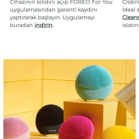
Cihazının kilidini açıp FOREO For You
Cildin
uygulamasından garanti kaydını
İdeal 
yaptırarak başlayın. Uygulamayı
Cleans
buradan
indirin
.
ıslatı