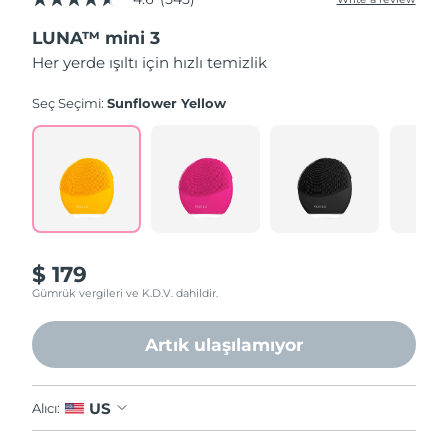
4.6
out
LUNA™ mini 3
of
5
Her yerde ışıltı için hızlı temizlik
stars,
average
rating
Seç Seçimi:
Sunflower Yellow
value.
Read
545
Reviews.
Same
page
link.
$ 179
Gümrük vergileri ve K.D.V. dahildir.
Artık ulaşılamıyor
US
Alıcı: