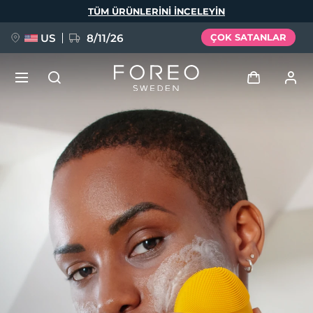
Ana
TÜM ÜRÜNLERINI INCELEYIN
içeriğe
atla
US
8/11/26
ÇOK SATANLAR
YENİ
Giriş
Dil Seçimi
BREAKING NEWS
Kullanici profi̇li̇
English
Deutsch
Español
Cihazlarım
FAQ™ Pure Beauty-Tech Elixir
Français
Italiano
Português
Siparişlerim
Polski
Svenska
Русский
Türkçe
简体中文
繁體中文
Adresim
issa™ Teeth Whitening Set
Aboneliklerim