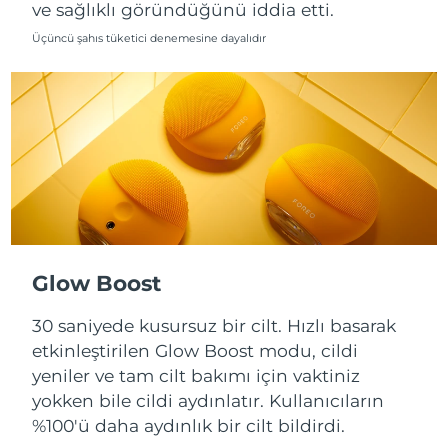
ve sağlıklı göründüğünü iddia etti.
Slovakya
Üçüncü şahıs tüketici denemesine dayalıdır
Tahmini teslim tarihi
8/10/26
Slovenya
Tahmini teslim tarihi
8/10/26
Güney Afrika
Tahmini teslim tarihi
8/18/26
Güney Kore
Tahmini teslim tarihi
8/12/26
İspanya
Tahmini teslim tarihi
8/10/26
İsveç
Tahmini teslim tarihi
8/10/26
Glow Boost
İsviçre
30 saniyede kusursuz bir cilt. Hızlı basarak
Tahmini teslim tarihi
8/10/26
etkinleştirilen Glow Boost modu, cildi
Tayvan
Tahmini teslim tarihi
8/15/26
yeniler ve tam cilt bakımı için vaktiniz
yokken bile cildi aydınlatır. Kullanıcıların
Tayland
Tahmini teslim tarihi
8/14/26
%100'ü daha aydınlık bir cilt bildirdi.