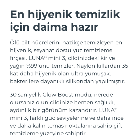
İSVEÇ GÜZELLIK RUTINI
Avustralya
Tahmini teslim tarihi
8/13/26
En hijyenik temizlik
Avusturya
Tahmini teslim tarihi
8/10/26
için daima hazır
Bahreyn
Tahmini teslim tarihi
8/11/26
Yüz temizleme
Yüz sıkılaştırma
Ölü cilt hücrelerini nazikçe temizleyen en
Belçika
Tahmini teslim tarihi
8/10/26
LUNA™ 4 seti
BEAR™ 2 seti
hijyenik, seyahat dostu yüz temizleme
Anti-aging massage
Microcurrent toning
fırçası. LUNA
mini 3, cildinizdeki kir ve
TM
Bermuda
Tahmini teslim tarihi
8/16/26
yağın %99'unu temizler. Naylon kıllardan 35
kat daha hijyenik olan ultra yumuşak,
Nemlendirme
Ağız bakımı
Bosna-Hersek
Tahmini teslim tarihi
8/13/26
LUNA™ 4 Plus
BEAR™ 2 go
bakterilere dayanıklı silikondan yapılmıştır.
UFO™ 3 seti
issa™ 4
Massage, LED heating
Microcurrent toning on-the-go
Brunei
Tahmini teslim tarihi
8/15/26
FAQ™ YAŞLANMA KARŞITI BAKIM
Deep facial hydration
Hybrid silicone sonic toothbrush
30 saniyelik Glow Boost modu, nerede
olursanız olun cildinize hemen sağlıklı,
Bulgaristan
Tahmini teslim tarihi
8/10/26
NEW
aydınlık bir görünüm kazandırır. LUNA
LUNA™ 4 Men
BEAR™ 2 eyes & lips
TM
UFO™ 3 LED
issa™ 4 plus
mini 3, farklı güç seviyelerine ve daha ince
Kanada
For men, anti-aging massage
Microcurrent line smoothing device
Tahmini teslim tarihi
8/14/26
Near-infrared and red light therapy
ve daha kalın temas noktalarına sahip çift
Smart hybrid silicone sonic toothbrush
device
Yaşlanma karşıtı
LED bakım
Şili
temizleme yüzeyine sahiptir.
Tahmini teslim tarihi
8/14/26