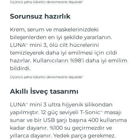
Üçüncü şahıs tüketici denemesine dayalıdır
Türkiye
Tahmini teslim tarihi
8/11/26
Sorunsuz hazırlık
Birleşik Arap
Tahmini teslim tarihi
8/11/26
Emirlikleri
Krem, serum ve maskelerinizdeki
bileşenlerden en iyi şekilde yararlanın.
Birleşik Krallık
Tahmini teslim tarihi
8/10/26
LUNA
mini 3, ölü cilt hücrelerini
TM
temizleyerek daha iyi emilmesi için cildi
Amerika Birleşik
Tahmini teslim tarihi
8/11/26
hazırlar. Kullanıcıların %98'i daha iyi emilim
Devletleri
bildirdi.
Özbekistan
Tahmini teslim tarihi
8/15/26
Üçüncü şahıs tüketici denemesine dayalıdır
Akıllı İsveç tasarımı
Vietnam
Tahmini teslim tarihi
8/16/26
LUNA
mini 3 ultra hijyenik silikondan
TM
yapılmıştır. 12 güç seviyeli T-Sonic
masajı
TM
sunar ve bir USB şarjı başına 400 kullanıma
kadar dayanır. %100 su geçirmezdir ve
yıllarca dayanır. Yedek parça gerekmez.