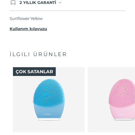
2 YILLIK GARANTİ
Satın aldığınız Foreo cihazı, Tüketici Kanununa
göre 2 (iki) yıl firmamız garantisi altında
korunmaktadır. Cihazınızla ilgili herhangi bir
Sunflower Yellow
şikayet, arıza durumunda Garanti Belgesinde yer
alan servisimize ve merkez ofis adresimize
Kullanım kılavuzu
ürününüzü teslim edebilirsiniz. Ürününüzle
alakalı sorun tespit edildiğinde yeni bir ürünle
değişimi sağlanmakta ve adresinize
gönderilmektedir.
İLGILI ÜRÜNLER
ÇOK SATANLAR