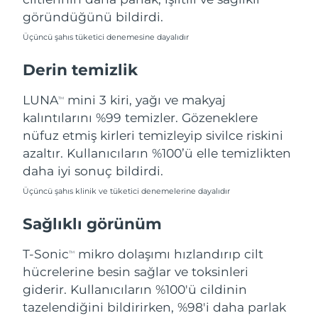
Filipinler
Tahmini teslim tarihi
8/13/26
göründüğünü bildirdi.
Üçüncü şahıs tüketici denemesine dayalıdır
Polonya
Tahmini teslim tarihi
8/11/26
Derin temizlik
Portekiz
Tahmini teslim tarihi
8/10/26
LUNA
mini 3 kiri, yağı ve makyaj
TM
Porto Riko
Tahmini teslim tarihi
8/12/26
kalıntılarını %99 temizler. Gözeneklere
nüfuz etmiş kirleri temizleyip sivilce riskini
Katar
Tahmini teslim tarihi
8/11/26
azaltır. Kullanıcıların %100’ü elle temizlikten
daha iyi sonuç bildirdi.
Reunion
Tahmini teslim tarihi
8/15/26
Üçüncü şahıs klinik ve tüketici denemelerine dayalıdır
Romanya
Tahmini teslim tarihi
8/10/26
Sağlıklı görünüm
Rusya
Tahmini teslim tarihi
8/18/26
T-Sonic
mikro dolaşımı hızlandırıp cilt
TM
hücrelerine besin sağlar ve toksinleri
Suudi Arabistan
Tahmini teslim tarihi
8/11/26
giderir. Kullanıcıların %100'ü cildinin
tazelendiğini bildirirken, %98'i daha parlak
Singapur
Tahmini teslim tarihi
8/12/26