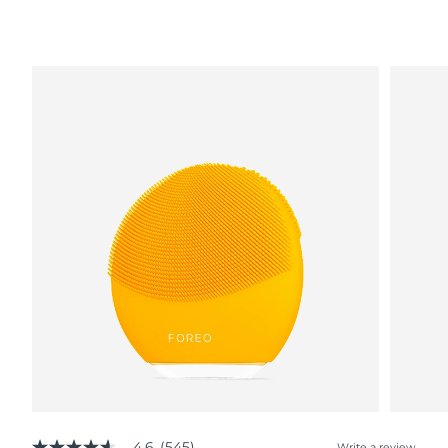
4.6
(545)
Write a review