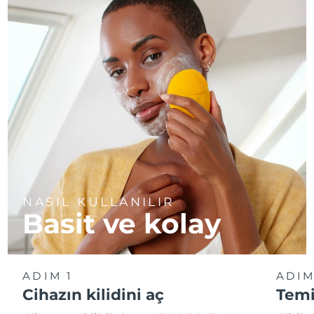
NASIL KULLANILIR
Basit ve kolay
ADIM 1
ADIM
Cihazın kilidini aç
Temi