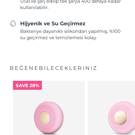
USB ile şarj edilip tek şarjla 400 defaya kadar
kullanılabilir.
Hijyenik ve Su Geçirmez
Bakteriye dayanıklı silikondan yapılmış, %100
su geçirmez ve temizlemesi kolay.
BEĞENEBILECEKLERINIZ
SAVE 28%