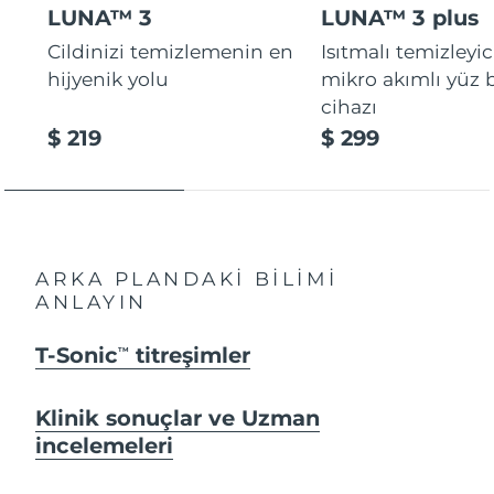
LUNA™ 3
LUNA™ 3 plus
Cildinizi temizlemenin en
Isıtmalı temizleyic
hijyenik yolu
mikro akımlı yüz
cihazı
$ 219
$ 299
ARKA PLANDAKİ BİLİMİ
ANLAYIN
T-Sonic
titreşimler
TM
Klinik sonuçlar ve Uzman
incelemeleri