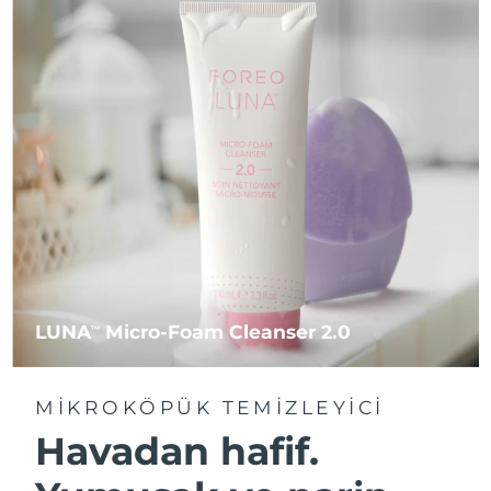
LUNA
Micro-Foam Cleanser 2.0
TM
MIKROKÖPÜK TEMIZLEYICI
Havadan hafif.