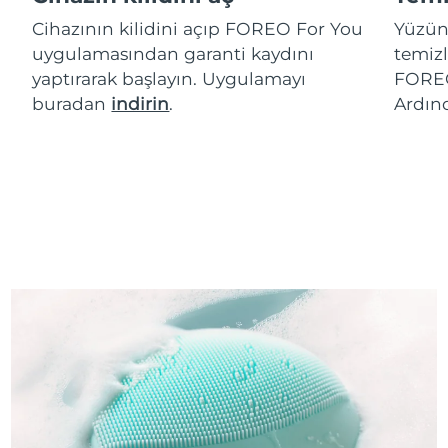
Cihazının kilidini açıp FOREO For You
Yüzün
uygulamasından garanti kaydını
temizl
yaptırarak başlayın. Uygulamayı
FOREO
buradan
indirin
.
Ardın