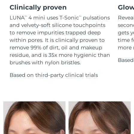
Advanced pore care essentials
For healthy hair
18% PAP
Clinically proven
Glow
İsrail
Tahmini teslim tarihi
8/13/26
Kozmetik ürünleri
Erkekler
LUNA
4 mini uses T-Sonic
pulsations
Reveal
TM
TM
İtalya
Tahmini teslim tarihi
8/9/26
and velvety-soft silicone touchpoints
secon
to remove impurities trapped deep
gets y
Japonya
Tahmini teslim tarihi
8/12/26
within pores. It is clinically proven to
time f
Tüm Ürünler
remove 99% of dirt, oil and makeup
more r
Jersey
Tahmini teslim tarihi
8/14/26
residue, and is 35x more hygienic than
Based 
brushes with nylon bristles.
Kazakistan
Tahmini teslim tarihi
8/11/26
FOREO APP
Based on third-party clinical trials
Kuveyt
Tahmini teslim tarihi
8/9/26
HAKKINDA
Letonya
Tahmini teslim tarihi
8/9/26
Lübnan
Tahmini teslim tarihi
8/10/26
Litvanya
Tahmini teslim tarihi
8/9/26
Lüksemburg
Tahmini teslim tarihi
8/9/26