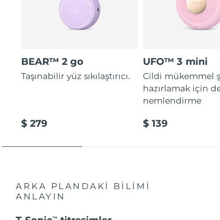
BEAR™ 2 go
UFO™ 3 mini
Taşınabilir yüz sıkılaştırıcı.
Cildi mükemmel ş
hazırlamak için d
nemlendirme
$ 279
$ 139
ARKA PLANDAKİ BİLİMİ
ANLAYIN
T-Sonic
titreşimler
TM