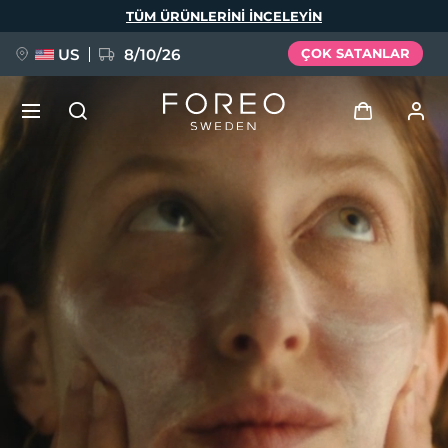
Ana
TÜM ÜRÜNLERINI INCELEYIN
içeriğe
atla
US
8/10/26
ÇOK SATANLAR
YENİ
Giriş
Dil Seçimi
BREAKING NEWS
Kullanici profi̇li̇
English
Deutsch
Español
Cihazlarım
FAQ™ Pure Beauty-Tech Elixir
Français
Italiano
Português
Siparişlerim
Polski
Svenska
Русский
Türkçe
简体中文
繁體中文
Adresim
issa™ Teeth Whitening Set
Aboneliklerim