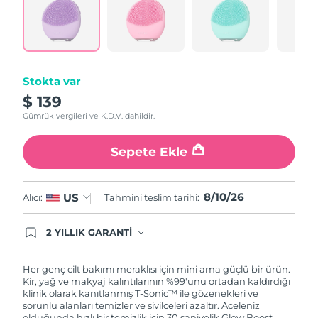
Reviews.
Türkiye
Tahmini teslim tarihi
8/10/26
Same
page
link.
Birleşik Arap
Tahmini teslim tarihi
8/10/26
Emirlikleri
Stokta var
Birleşik Krallık
Tahmini teslim tarihi
8/9/26
$ 139
Gümrük vergileri ve K.D.V. dahildir.
Amerika Birleşik
Tahmini teslim tarihi
8/10/26
Devletleri
Sepete Ekle
Özbekistan
Tahmini teslim tarihi
8/14/26
8/10/26
US
Alıcı:
Tahmini teslim tarihi:
Vietnam
Tahmini teslim tarihi
8/15/26
2 YILLIK GARANTİ
Satın aldığınız Foreo cihazı, Tüketici Kanununa
göre 2 (iki) yıl firmamız garantisi altında
korunmaktadır. Cihazınızla ilgili herhangi bir
Her genç cilt bakımı meraklısı için mini ama güçlü bir ürün.
şikayet, arıza durumunda Garanti Belgesinde yer
Kir, yağ ve makyaj kalıntılarının %99'unu ortadan kaldırdığı
alan servisimize ve merkez ofis adresimize
klinik olarak kanıtlanmış T-Sonic™ ile gözenekleri ve
ürününüzü teslim edebilirsiniz. Ürününüzle
sorunlu alanları temizler ve sivilceleri azaltır. Aceleniz
alakalı sorun tespit edildiğinde yeni bir ürünle
olduğunda hızlı bir temizlik için 30 saniyelik Glow Boost