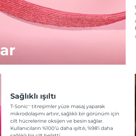
ar
Sağlıklı ışıltı
T-Sonic
titreşimler yüze masaj yaparak
TM
mikrodolaşımı artırır, sağlıklı bir görünüm için
cilt hücrelerine oksijen ve besin sağlar.
Kullanıcıların %100’ü daha ışıltılı, %98’i daha
sağlıklı bir cilt belirtti.