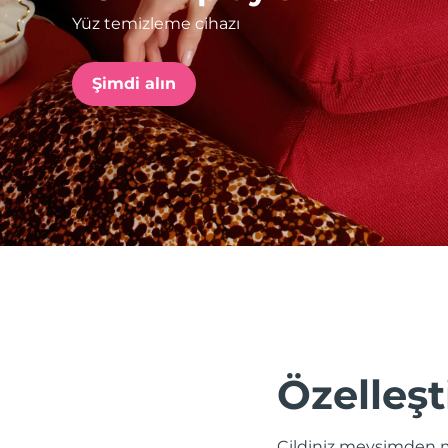
Yüz temizleme cihazı
issa™ Teeth Whitening Set
Şimdi alın
FAQ™ Dual LED Panel
POPÜLER
Özel teklifler
Çok satanlar
Özelleşt
Cildiniz mevsimden m