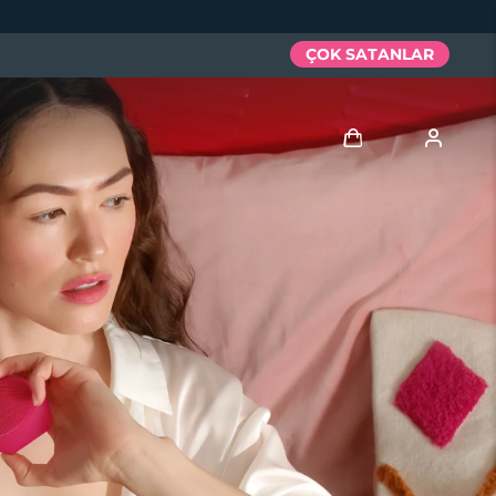
ÇOK SATANLAR
Giriş
Kullanici profi̇li̇
Cihazlarım
Siparişlerim
Adresim
Aboneliklerim