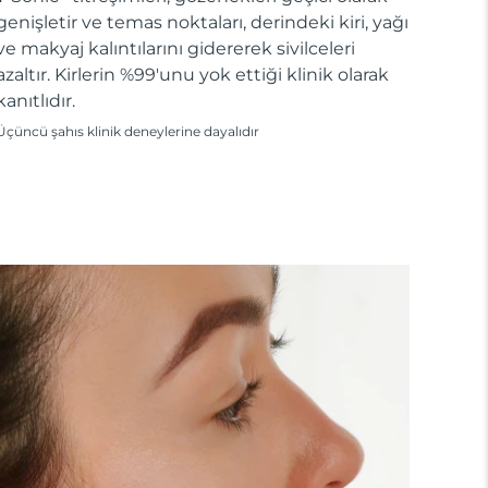
genişletir ve temas noktaları, derindeki kiri, yağı
ve makyaj kalıntılarını gidererek sivilceleri
azaltır. Kirlerin %99'unu yok ettiği klinik olarak
kanıtlıdır.
Üçüncü şahıs klinik deneylerine dayalıdır