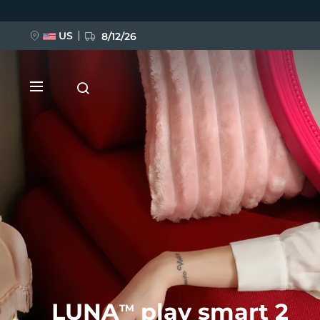
Ana
içeriğe
atla
US
8/12/26
YENİ
BREAKING NEWS
FAQ™ Pure Beauty-Tech Elixir
LUNA
play smart 2
TM