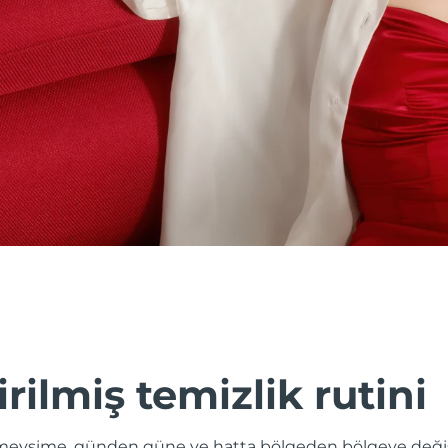
irilmiş temizlik rutini
evsime, günden güne ve hatta bölgeden bölgeye değişik