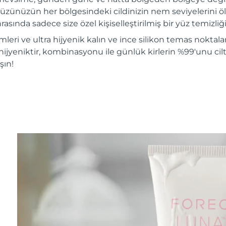
üzünüzün her bölgesindeki cildinizin nem seviyelerini ölç
rasında sadece size özel kişiselleştirilmiş bir yüz temizliği 
mleri ve ultra hijyenik kalın ve ince silikon temas noktalar
hijyeniktir, kombinasyonu ile günlük kirlerin %99'unu ciltt
şın!