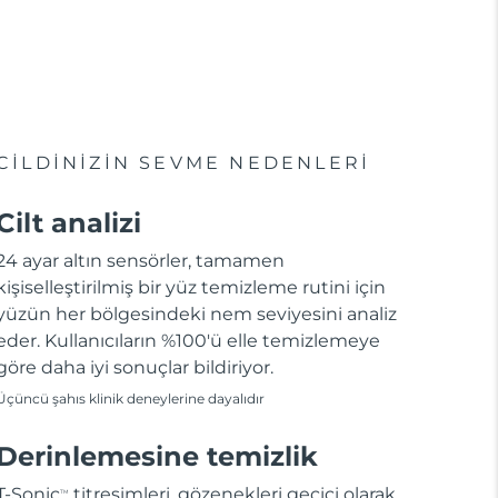
CİLDİNİZİN SEVME NEDENLERİ
Cilt analizi
24 ayar altın sensörler, tamamen
kişiselleştirilmiş bir yüz temizleme rutini için
yüzün her bölgesindeki nem seviyesini analiz
eder. Kullanıcıların %100'ü elle temizlemeye
göre daha iyi sonuçlar bildiriyor.
Üçüncü şahıs klinik deneylerine dayalıdır
Derinlemesine temizlik
T-Sonic
titreşimleri, gözenekleri geçici olarak
TM