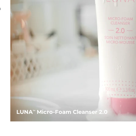
n
LUNA
Micro-Foam Cleanser 2.0
TM