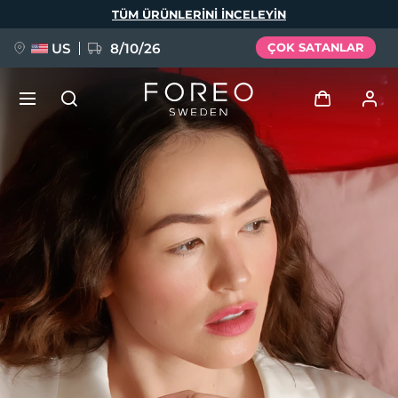
Ana
TÜM ÜRÜNLERINI INCELEYIN
içeriğe
atla
US
8/10/26
ÇOK SATANLAR
YENİ
Giriş
Dil Seçimi
BREAKING NEWS
Kullanici profi̇li̇
English
Deutsch
Español
Cihazlarım
FAQ™ Pure Beauty-Tech Elixir
Français
Italiano
Português
Siparişlerim
Polski
Svenska
Русский
Türkçe
简体中文
繁體中文
Adresim
issa™ Teeth Whitening Set
Aboneliklerim