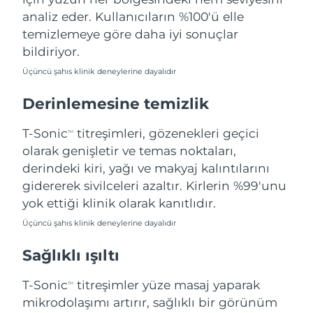
Filipinler
Tahmini teslim tarihi
8/12/26
analiz eder. Kullanıcıların %100'ü elle
temizlemeye göre daha iyi sonuçlar
Polonya
Tahmini teslim tarihi
8/10/26
bildiriyor.
Üçüncü şahıs klinik deneylerine dayalıdır
Portekiz
Tahmini teslim tarihi
8/9/26
Derinlemesine temizlik
Porto Riko
Tahmini teslim tarihi
8/11/26
T-Sonic
titreşimleri, gözenekleri geçici
TM
Katar
Tahmini teslim tarihi
8/10/26
olarak genişletir ve temas noktaları,
derindeki kiri, yağı ve makyaj kalıntılarını
Reunion
Tahmini teslim tarihi
8/14/26
gidererek sivilceleri azaltır. Kirlerin %99'unu
yok ettiği klinik olarak kanıtlıdır.
Romanya
Tahmini teslim tarihi
8/9/26
Üçüncü şahıs klinik deneylerine dayalıdır
Rusya
Tahmini teslim tarihi
8/17/26
Sağlıklı ışıltı
Suudi Arabistan
Tahmini teslim tarihi
8/10/26
T-Sonic
titreşimler yüze masaj yaparak
TM
mikrodolaşımı artırır, sağlıklı bir görünüm
Singapur
Tahmini teslim tarihi
8/11/26