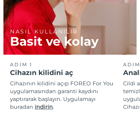
NASIL KULLANILIR
Basit ve kolay
ADIM 1
ADIM
Cihazın kilidini aç
Anal
Cihazının kilidini açıp FOREO For You
Cildi 
uygulamasından garanti kaydını
temizl
yaptırarak başlayın. Uygulamayı
uygula
buradan
indirin
.
Cihazı