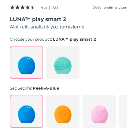
4.5
(172)
Değerlendirme yazın
5
üzerinden
LUNA™ play smart 2
4.5
yıldız,
Akıllı cilt analizi & yüz temizleme
ortalama
puan
değeri.
Choose your product:
LUNA™ play smart 2
Read
172
Reviews.
Aynı
sayfa
bağlantısı.
Seç Seçimi:
Peek-A-Blue