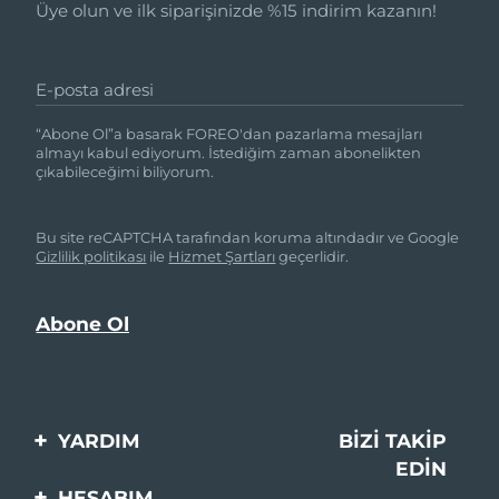
Üye olun ve ilk siparişinizde %15 indirim kazanın!
E-posta adresi
“Abone Ol”a basarak FOREO'dan pazarlama mesajları
almayı kabul ediyorum. İstediğim zaman abonelikten
çıkabileceğimi biliyorum.
Bu site reCAPTCHA tarafından koruma altındadır ve Google
Gizlilik politikası
ile
Hizmet Şartları
geçerlidir.
YARDIM
BIZI TAKIP
EDIN
Bi̇zi̇mle İleti̇şi̇me Geçi̇n
HESABIM