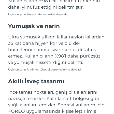
Kullanıcıların %98’i cilt bakım ürünlerinin
Türkiye
Tahmini teslim tarihi
8/10/26
daha iyi nüfuz ettiğini belirtmiştir.
Üçüncü şahıs tüketici denemesine dayalıdır
Birleşik Arap
Tahmini teslim tarihi
8/10/26
Emirlikleri
Yumuşak ve narin
Birleşik Krallık
Tahmini teslim tarihi
8/9/26
Ultra yumuşak silikon kıllar naylon kıllardan
35 kat daha hijyeniktir ve ölü deri
Amerika Birleşik
Tahmini teslim tarihi
8/10/26
hücrelerini narince sıyırırken cildi tahriş
Devletleri
etmez. Kullanıcıların %98’i daha pürüzsüz
ve yumuşak hissettirdiğini belirtti.
Özbekistan
Tahmini teslim tarihi
8/14/26
Üçüncü şahıs klinik ve tüketici denemelerine dayalıdır
Vietnam
Tahmini teslim tarihi
8/15/26
Akıllı İsveç tasarımı
İnce temas noktaları, geniş cilt alanlarını
nazikçe temizler. Kalınlarsa T bölgesi gibi
yağlı alanları temizler. Sonraki kullanım için
FOREO uygulamasında kişiselleştirilmiş