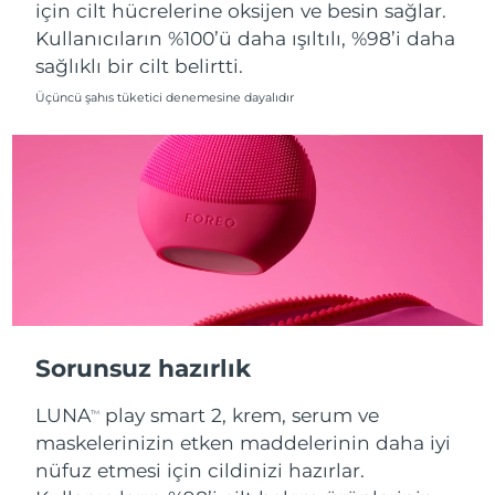
için cilt hücrelerine oksijen ve besin sağlar.
Kullanıcıların %100’ü daha ışıltılı, %98’i daha
Slovakya
Tahmini teslim tarihi
8/9/26
sağlıklı bir cilt belirtti.
Slovenya
Tahmini teslim tarihi
8/9/26
Üçüncü şahıs tüketici denemesine dayalıdır
Güney Afrika
Tahmini teslim tarihi
8/17/26
Güney Kore
Tahmini teslim tarihi
8/11/26
İspanya
Tahmini teslim tarihi
8/9/26
İsveç
Tahmini teslim tarihi
8/9/26
İsviçre
Tahmini teslim tarihi
8/9/26
Sorunsuz hazırlık
Tayvan
Tahmini teslim tarihi
8/14/26
LUNA
play smart 2, krem, serum ve
TM
maskelerinizin etken maddelerinin daha iyi
Tayland
Tahmini teslim tarihi
8/13/26
nüfuz etmesi için cildinizi hazırlar.