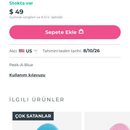
Stokta var
$ 49
Gümrük vergileri ve K.D.V. dahildir.
Sepete Ekle
8/10/26
US
Alıcı:
Tahmini teslim tarihi:
Peek-A-Blue
Kullanım kılavuzu
İLGILI ÜRÜNLER
ÇOK SATANLAR