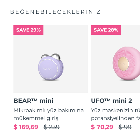
BEĞENEBILECEKLERINIZ
SAVE 29%
SAVE 28%
BEAR™ mini
UFO™ mini 2
Mikroakımlı yüz bakımına
Yüz maskenizin 
mükemmel giriş
potansiyelinden f
$ 169,69
$ 239
$ 70,29
$ 99