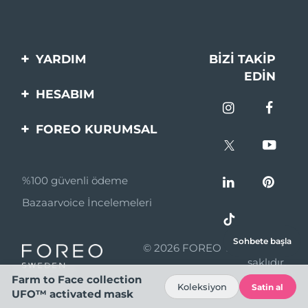
YARDIM
BIZI TAKIP
EDIN
Bi̇zi̇mle İleti̇şi̇me Geçi̇n
HESABIM
Si̇pari̇şler & Sevki̇yat
Ürün Kaydı
FOREO KURUMSAL
Garanti̇ & İade
Destek
FOREO Hakkinda
Sık Sorulan Sorular
%100 güvenli ödeme
Ortaklik Programi
Pil bilgileri
Bazaarvoice İncelemeleri
Ortaklık haberleri
MYSA
Sohbete başla
© 2026 FOREO Tüm hakları
Perakende Satış
saklıdır.
Ortakları
Farm to Face collection
Koleksiyon
Satin al
UFO™ activated mask
Kullanım Şartları