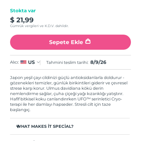
Tahmini teslim tarihi
Stokta var
İsrail
12/08/2026
$ 21,99
Gümrük vergileri ve K.D.V. dahildir.
Tahmini teslim tarihi
İtalya
08/08/2026
Sepete Ekle
Tahmini teslim tarihi
Japonya
11/08/2026
8/9/26
US
Alıcı:
Tahmini teslim tarihi:
Tahmini teslim tarihi
Jersey
13/08/2026
Japon yeşil çayı cildinizi güçlü antioksidanlarla doldurur -
gözenekleri temizler, günlük birikintileri giderir ve çevresel
Tahmini teslim tarihi
Kazakistan
strese karşı korur. Ulmus davidiana kökü derin
10/08/2026
nemlendirme sağlar, çuha çiçeği yağı kızarıklığı yatıştırır.
Hafif bitkisel koku canlandırırken UFO™ serinletici Cryo-
Tahmini teslim tarihi
terapi ile her damlayı hapseder. Stresli cilt için taze
Kuveyt
08/08/2026
başlangıç.
Tahmini teslim tarihi
Letonya
WHAT MAKES IT SPECIAL?
08/08/2026
Çam iğnesi özü sebumu düzenler ve gözenekleri