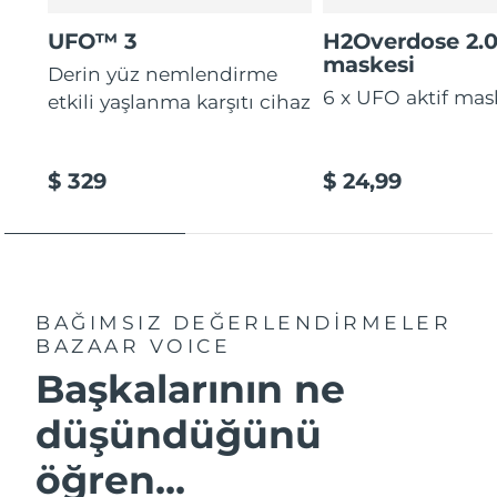
Tahmini teslim tarihi
Tayland
12/08/2026
UFO™ 3
H2Overdose 2.
maskesi
Derin yüz nemlendirme
Tahmini teslim tarihi
Türkiye
09/08/2026
6 x UFO aktif mas
etkili yaşlanma karşıtı cihaz
Birleşik Arap
Tahmini teslim tarihi
Emirlikleri
09/08/2026
$ 329
$ 24,99
Tahmini teslim tarihi
Birleşik Krallık
08/08/2026
Amerika Birleşik
Tahmini teslim tarihi
Devletleri
09/08/2026
BAĞIMSIZ DEĞERLENDİRMELER
BAZAAR VOICE
Tahmini teslim tarihi
Özbekistan
Başkalarının ne
13/08/2026
düşündüğünü
Tahmini teslim tarihi
Vietnam
14/08/2026
öğren...