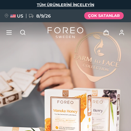
Ana
TÜM ÜRÜNLERINI INCELEYIN
içeriğe
atla
US
8/9/26
ÇOK SATANLAR
YENİ
Giriş
Dil Seçimi
BREAKING NEWS
Kullanici profi̇li̇
English
Deutsch
Español
Cihazlarım
FAQ™ Pure Beauty-Tech Elixir
Français
Italiano
Português
Siparişlerim
Polski
Svenska
Русский
Türkçe
简体中文
繁體中文
Adresim
issa™ Teeth Whitening Set
Aboneliklerim