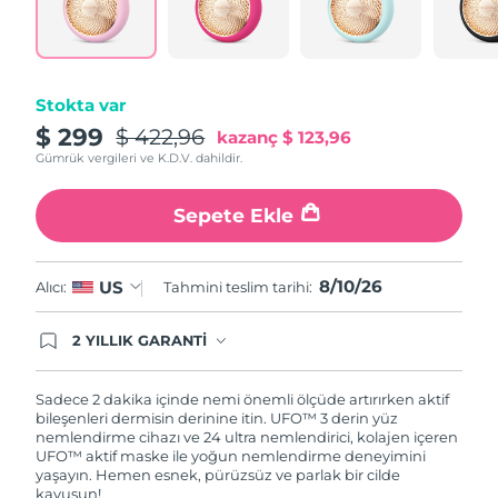
Tahmini teslim tarihi
Porto Riko
11/08/2026
Tahmini teslim tarihi
Katar
10/08/2026
Stokta var
$ 299
$ 422,96
kazanç
$ 123,96
Tahmini teslim tarihi
Reunion
14/08/2026
Gümrük vergileri ve K.D.V. dahildir.
Tahmini teslim tarihi
Romanya
Sepete Ekle
09/08/2026
Tahmini teslim tarihi
Rusya
8/10/26
US
Alıcı:
Tahmini teslim tarihi:
17/08/2026
Tahmini teslim tarihi
2 YILLIK GARANTİ
Suudi Arabistan
10/08/2026
Satın aldığınız Foreo cihazı, Tüketici Kanununa
göre 2 (iki) yıl firmamız garantisi altında
korunmaktadır. Cihazınızla ilgili herhangi bir
Sadece 2 dakika içinde nemi önemli ölçüde artırırken aktif
Tahmini teslim tarihi
Singapur
şikayet, arıza durumunda Garanti Belgesinde yer
bileşenleri dermisin derinine itin. UFO™ 3 derin yüz
11/08/2026
alan servisimize ve merkez ofis adresimize
nemlendirme cihazı ve 24 ultra nemlendirici, kolajen içeren
ürününüzü teslim edebilirsiniz. Ürününüzle
UFO™ aktif maske ile yoğun nemlendirme deneyimini
Tahmini teslim tarihi
alakalı sorun tespit edildiğinde yeni bir ürünle
yaşayın. Hemen esnek, pürüzsüz ve parlak bir cilde
Slovakya
09/08/2026
değişimi sağlanmakta ve adresinize
kavuşun!