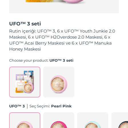
Tahmini teslim tarihi
Hollanda
09/08/2026
UFO™ 3 seti
Tahmini teslim tarihi
Yeni Zelanda
Rutin içeriği: UFO™ 3, 6 x UFO™ Youth Junkie 2.0
09/08/2026
Maskesi, 6 x UFO™ H2Overdose 2.0 Maskesi, 6 x
UFO™ Acai Berry Maskesi ve 6 x UFO™ Manuka
Tahmini teslim tarihi
Norveç
09/08/2026
Honey Maskesi
Choose your product:
UFO™ 3 seti
Tahmini teslim tarihi
Umman
12/08/2026
Tahmini teslim tarihi
Filipinler
12/08/2026
Tahmini teslim tarihi
Polonya
10/08/2026
UFO™ 3
Seç Seçimi:
Pearl Pink
Tahmini teslim tarihi
Portekiz
09/08/2026