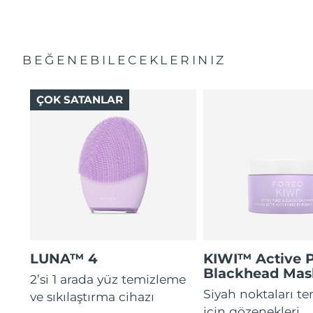
BEĞENEBILECEKLERINIZ
ÇOK SATANLAR
LUNA™ 4
KIWI™ Active 
Blackhead Mas
2’si 1 arada yüz temizleme
Siyah noktaları t
ve sıkılaştırma cihazı
için gözenekleri