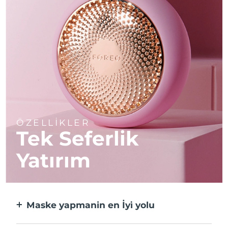
ÖZELLİKLER
Tek Seferlik
Yatırım
Maske yapmanin en İyi̇ yolu
Kağıt maskeden daha etkili ve 10 kat daha