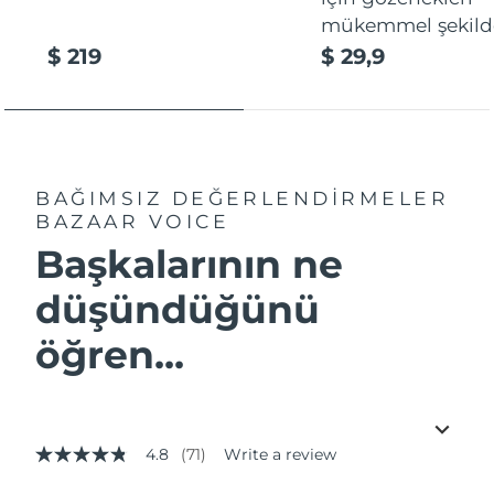
mükemmel şekilde
$ 219
$ 29,9
BAĞIMSIZ DEĞERLENDİRMELER
BAZAAR VOICE
Başkalarının ne
düşündüğünü
öğren...
4.8
(71)
Write a review
4.8
out