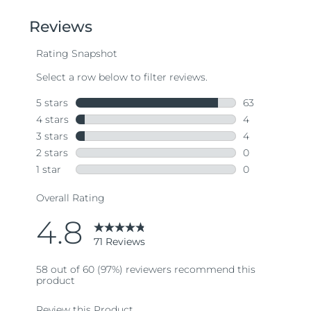
of
5
stars,
average
rating
value.
Read
71
Reviews.
Same
page
link.