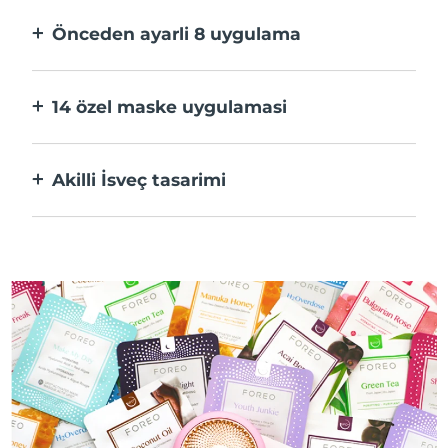
hızlı.
Önceden ayarli 8 uygulama
Bir düğmeye basarak uygulama üzerinden
tercihlerinize göre ayarlayın.
14 özel maske uygulamasi
Maskenizdeki bileşenleri öne çıkaran
teknolojilerin mükemmel kombinasyonu.
Akilli İsveç tasarimi
%100 su geçirmez ve ultra hijyenik. USB şarj
başına 50 dakikaya kadar kullanım.