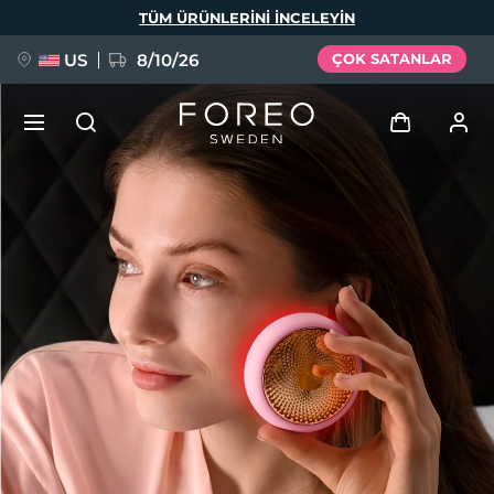
Ana
TÜM ÜRÜNLERINI INCELEYIN
içeriğe
atla
US
8/10/26
ÇOK SATANLAR
YENİ
Giriş
Dil Seçimi
BREAKING NEWS
Kullanici profi̇li̇
English
Deutsch
Español
Cihazlarım
FAQ™ Pure Beauty-Tech Elixir
Français
Italiano
Português
Siparişlerim
Polski
Svenska
Русский
Türkçe
简体中文
繁體中文
Adresim
issa™ Teeth Whitening Set
Aboneliklerim