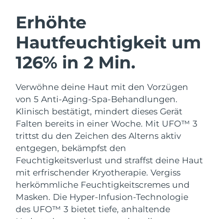
SCHWEDISCHE BEAUTY ROUTINE
Erhöhte
Hautfeuchtigkeit um
Erwartete Lieferung
Australien
14/08/2026
126% in 2 Min.
Gesichtsreinigung
Gesichtsstraffung
Erwartete Lieferung
Österreich
LUNA™ 4 Set
BEAR™ 2 Set
11/08/2026
Verwöhne deine Haut mit den Vorzügen
Anti-aging massage
Microcurrent toning
von 5 Anti-Aging-Spa-Behandlungen.
Erwartete Lieferung
Bahrain
12/08/2026
Klinisch bestätigt, mindert dieses Gerät
Hydratisierung
Mundpflege
Falten bereits in einer Woche. Mit UFO™ 3
LUNA™ 4 Plus
BEAR™ 2 go
Erwartete Lieferung
Belgien
UFO™ 3 Set
issa™ 4
trittst du den Zeichen des Alterns aktiv
11/08/2026
Massage, LED heating
Microcurrent toning on-the-go
FAQ™ ANTI-AGING-BEHANDLUNG
entgegen, bekämpfst den
Deep facial hydration
Hybrid silicone sonic toothbrush
Erwartete Lieferung
Feuchtigkeitsverlust und straffst deine Haut
Bermuda
17/08/2026
NEW
mit erfrischender Kryotherapie.
Vergiss
LUNA™ 4 Men
BEAR™ 2 eyes & lips
UFO™ 3 LED
issa™ 4 plus
herkömmliche Feuchtigkeitscremes und
For men, anti-aging massage
Microcurrent line smoothing device
Bosnien und
Erwartete Lieferung
Near-infrared and red light therapy
Masken. Die Hyper-Infusion-Technologie
Smart hybrid silicone sonic toothbrush
Herzegowina
14/08/2026
device
Anti-aging
LED-Behandlungen
des UFO™ 3 bietet tiefe, anhaltende