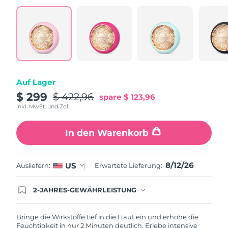
Erwartete Lieferung
Puerto Rico
13/08/2026
Erwartete Lieferung
Katar
12/08/2026
Erwartete Lieferung
Auf Lager
Réunion
16/08/2026
$ 299
$ 422,96
spare
$ 123,96
Inkl. MwSt. und Zoll
Erwartete Lieferung
Rumänien
11/08/2026
In den Warenkorb
Erwartete Lieferung
Russland
19/08/2026
8/12/26
US
Ausliefern:
Erwartete Lieferung:
Erwartete Lieferung
Saudi-Arabien
12/08/2026
2-JAHRES-GEWÄHRLEISTUNG
Mit deiner heutigen Bestellung registriere sich für
Erwartete Lieferung
Singapur
deine FOREO-Garantie. Das bedeutet: Falls du
13/08/2026
innerhalb eines Jahres ab Kaufdatum Anlass zur
Bringe die Wirkstoffe tief in die Haut ein und erhöhe die
Beanstandung deines FOREO-Produktes haben
Feuchtigkeit in nur 2 Minuten deutlich. Erlebe intensive