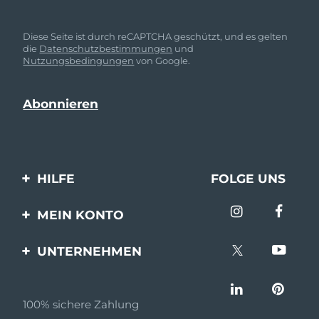
Diese Seite ist durch reCAPTCHA geschützt, und es gelten
die
Datenschutzbestimmungen
und
Nutzungsbedingungen
von Google.
HILFE
FOLGE UNS
Kontaktiere uns
MEIN KONTO
Bestellungen & Versand
Produkt registrieren
UNTERNEHMEN
Garantie & Umtausch
Unterstützung
Über FOREO
Häufig gestellte Fragen
100% sichere Zahlung
Partnerprogramm
Batterie-informationen