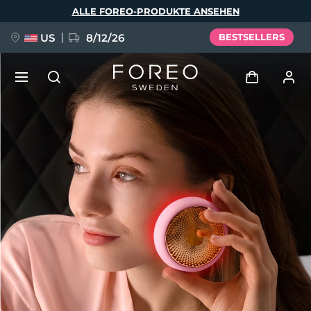
Direkt
ALLE FOREO-PRODUKTE ANSEHEN
zum
Inhalt
US
8/12/26
BESTSELLERS
NEU
Anmelden
Sprache
BREAKING NEWS
Benutzerkonto
English
Deutsch
Español
Meine Geräte
FAQ™ Pure Beauty-Tech Elixir
Français
Italiano
Português
Meine Bestellungen
Polski
Svenska
Русский
Türkçe
简体中文
繁體中文
Meine Adressen
issa™ Teeth Whitening Set
Meine Abonnements