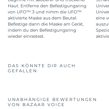
Haut. Entferne den Befestigungsring
Univer
von UFO™ 3 und nimm die UFO™
Univer
aktivierte Maske aus dem Beutel.
eine 
Befestige dann die Maske am Gerät,
auszu
indem du den Befestigungsring
Spezi
wieder einrastest.
aktivi
DAS KÖNNTE DIR AUCH
GEFALLEN
UNABHÄNGIGE BEWERTUNGEN
VON BAZAAR VOICE