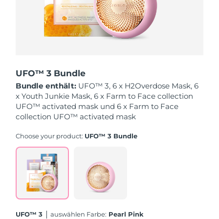
Erwartete Lieferung
Monaco
12/08/2026
Erwartete Lieferung
Niederlande
11/08/2026
Erwartete Lieferung
Neuseeland
11/08/2026
UFO™ 3 Bundle
Bundle enthält:
UFO™ 3, 6 x H2Overdose Mask, 6
Erwartete Lieferung
Norwegen
x Youth Junkie Mask, 6 x Farm to Face collection
11/08/2026
UFO™ activated mask und 6 x Farm to Face
collection UFO™ activated mask
Erwartete Lieferung
Oman
14/08/2026
Choose your product:
UFO™ 3 Bundle
Erwartete Lieferung
Philippinen
14/08/2026
Erwartete Lieferung
Polen
12/08/2026
Erwartete Lieferung
Portugal
UFO™ 3
Auswählen Farbe:
Pearl Pink
11/08/2026