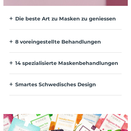
Die beste Art zu Masken zu geniessen
Effektiver als eine Tuchmaske. Und 10x
schneller.
8 voreingestellte Behandlungen
Auf Knopfdruck. Pass sie über die App an
deine Vorlieben an.
14 spezialisierte Maskenbehandlungen
Die perfekte Kombination von
Technologien zur Ergänzung der
Smartes Schwedisches Design
Inhaltsstoffe deiner Maske.
100 % wasserdicht und ultrahygienisch. Bis
zu 50 Minuten Nutzung pro USB-
Aufladung.