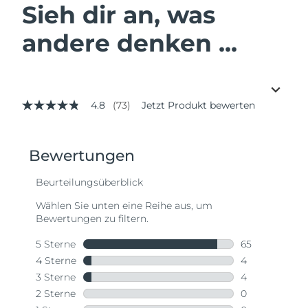
Sieh dir an, was
andere denken ...
4.8
(73)
Jetzt Produkt bewerten
4.8
von
5
Sternen,
Durchschnittswert
der
Bewertung.
Read
73
Reviews.
Link
auf
derselben
Seite.