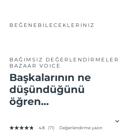
BEĞENEBILECEKLERINIZ
BAĞIMSIZ DEĞERLENDİRMELER
BAZAAR VOICE
Başkalarının ne
düşündüğünü
öğren...
4.8
(71)
Değerlendirme yazın
5