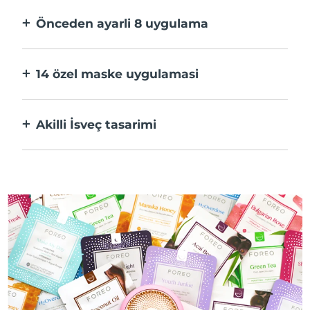
hızlı.
Önceden ayarli 8 uygulama
Bir düğmeye basarak uygulama üzerinden
tercihlerinize göre ayarlayın.
14 özel maske uygulamasi
Maskenizdeki bileşenleri öne çıkaran
teknolojilerin mükemmel kombinasyonu.
Akilli İsveç tasarimi
%100 su geçirmez ve ultra hijyenik. USB şarj
başına 50 dakikaya kadar kullanım.