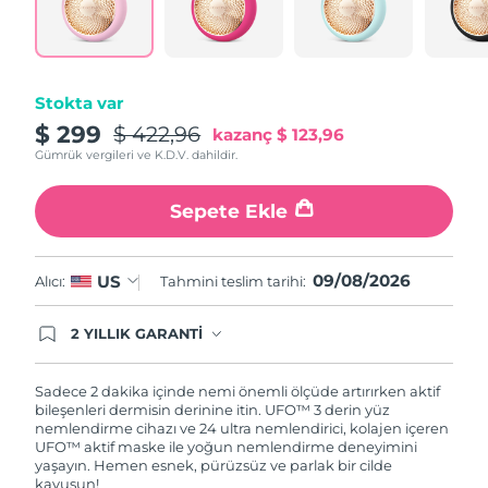
Tahmini teslim tarihi
Porto Riko
10/08/2026
Tahmini teslim tarihi
Katar
09/08/2026
Stokta var
$ 299
$ 422,96
kazanç
$ 123,96
Tahmini teslim tarihi
Reunion
13/08/2026
Gümrük vergileri ve K.D.V. dahildir.
Tahmini teslim tarihi
Romanya
Sepete Ekle
08/08/2026
Tahmini teslim tarihi
Rusya
09/08/2026
US
Alıcı:
Tahmini teslim tarihi:
16/08/2026
Tahmini teslim tarihi
2 YILLIK GARANTİ
Suudi Arabistan
09/08/2026
Satın aldığınız Foreo cihazı, Tüketici Kanununa
göre 2 (iki) yıl firmamız garantisi altında
korunmaktadır. Cihazınızla ilgili herhangi bir
Sadece 2 dakika içinde nemi önemli ölçüde artırırken aktif
Tahmini teslim tarihi
Singapur
şikayet, arıza durumunda Garanti Belgesinde yer
bileşenleri dermisin derinine itin. UFO™ 3 derin yüz
10/08/2026
alan servisimize ve merkez ofis adresimize
nemlendirme cihazı ve 24 ultra nemlendirici, kolajen içeren
ürününüzü teslim edebilirsiniz. Ürününüzle
UFO™ aktif maske ile yoğun nemlendirme deneyimini
Tahmini teslim tarihi
alakalı sorun tespit edildiğinde yeni bir ürünle
yaşayın. Hemen esnek, pürüzsüz ve parlak bir cilde
Slovakya
08/08/2026
değişimi sağlanmakta ve adresinize
kavuşun!