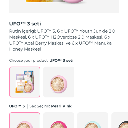
Tahmini teslim tarihi
Hollanda
08/08/2026
UFO™ 3 seti
Tahmini teslim tarihi
Yeni Zelanda
Rutin içeriği: UFO™ 3, 6 x UFO™ Youth Junkie 2.0
08/08/2026
Maskesi, 6 x UFO™ H2Overdose 2.0 Maskesi, 6 x
UFO™ Acai Berry Maskesi ve 6 x UFO™ Manuka
Tahmini teslim tarihi
Norveç
08/08/2026
Honey Maskesi
Choose your product:
UFO™ 3 seti
Tahmini teslim tarihi
Umman
11/08/2026
Tahmini teslim tarihi
Filipinler
11/08/2026
Tahmini teslim tarihi
Polonya
09/08/2026
UFO™ 3
Seç Seçimi:
Pearl Pink
Tahmini teslim tarihi
Portekiz
08/08/2026