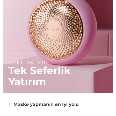
ÖZELLİKLER
Tek Seferlik
Yatırım
Maske yapmanin en İyi̇ yolu
Kağıt maskeden daha etkili ve 10 kat daha