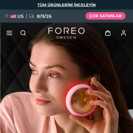
Ana
TÜM ÜRÜNLERINI INCELEYIN
içeriğe
atla
US
8/9/26
ÇOK SATANLAR
YENİ
Giriş
Dil Seçimi
BREAKING NEWS
Kullanici profi̇li̇
English
Deutsch
Español
Cihazlarım
FAQ™ Pure Beauty-Tech Elixir
Français
Italiano
Português
Siparişlerim
Polski
Svenska
Русский
Türkçe
简体中文
繁體中文
Adresim
issa™ Teeth Whitening Set
Aboneliklerim