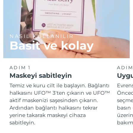
NASIL KULLANILIR
Basit ve kolay
ADIM 1
ADIM
Maskeyi sabitleyin
Uygu
Temiz ve kuru cilt ile başlayın. Bağlantı
Evren
halkasını UFO™ 3'ten çıkarın ve UFO™
Önced
aktif maskenizi saşesinden çıkarın.
seçme
Ardından bağlantı halkasını tekrar
basın 
yerine takarak maskeyi cihaza
üzeri
sabitleyin.
bakımı