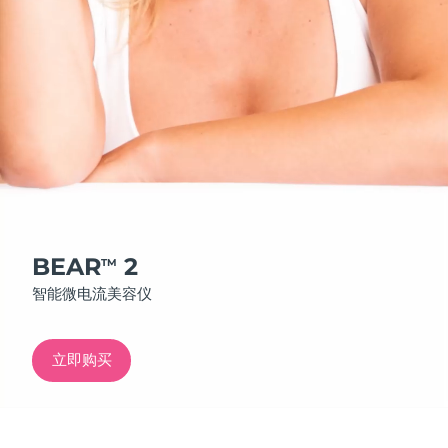
发货国家
美国
预计送达日期
8/11/26
FAQ™ Dual LED Panel
英国
预计送达日期
8/10/26
热门产品
西班牙
预计送达日期
8/10/26
澳大利亚
预计送达日期
8/13/26
法国
预计送达日期
8/10/26
BEAR
2
TM
特别优惠
畅销产品
智能微电流美容仪
德国
预计送达日期
8/10/26
加拿大
预计送达日期
8/14/26
立即购买
红光疗法
澳大利亚
预计送达日期
8/13/26