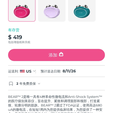
阿拉伯联合酋长国
预计送达日期
8/11/26
英国
预计送达日期
8/10/26
有存货
美国
预计送达日期
8/11/26
$ 419
包括增值税和关税
乌兹别克斯坦
预计送达日期
8/15/26
添加
越南
预计送达日期
8/16/26
8/11/26
US
运送到:
预计送达日期:
2 年免费质保
如果您在2年质保期内发现任何非人为质量问题，
FOREO将免费为您更换产品。
BEAR™ 2是唯一具有4种革命性微电流和Anti-Shock System™
的医疗级别美容仪，旨在提升、紧致和调理面部和颈部，打造紧
致、轮廓分明的肌肤。BEAR™ 2通过了FDA认证，使用高达680
uA的微电流，在短短1周内为您提供临床结果，为您提供了一种安