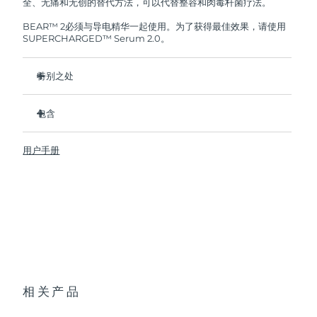
全、无痛和无创的替代方法，可以代替整容和肉毒杆菌疗法。
BEAR™ 2必须与导电精华一起使用。为了获得最佳效果，请使用
SUPERCHARGED™ Serum 2.0。
特别之处
临床证明可在1周内显著改善深层皱纹和细纹。
包含
临床证明可在1周内显著改善皮肤紧致度和弹性。
Advanced Microcurrent™, Lifting Microcurrent™,
BEAR™ 2
Tapping Microcurrent™, Sculpting Microcurrent™
用户手册
透明支架
Anti-Shock System™ 2.0调整微电流强度，使其完全适合您
便携袋
的皮肤。
USB 充电线
5种专利T-Sonic™ 按摩模式，每种都有独特的美肤效果。
快速操作指南
在FOREO应用程序上，有针对面部和颈部的不同区域进行3款
视频护理指南。
通用操作指南
2年质保 (西班牙、葡萄牙、瑞典：3年质保)
相关产品