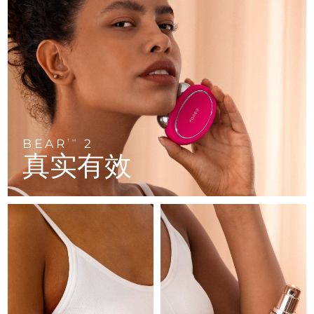
FAQ™ 101
FAQ™ 201
中国
LUNA™ 4 mini
面部提拉护理
预计送达日期
8/10/26
NEW
issa™ 4 smile
UFO™ 3 mini
Clinical anti-aging
LED mask
For young skin, T-zone
Premium anti-aging skincare
哥伦比亚
预计送达日期
8/14/26
Hybrid silicone sonic toothbrush
Red light therapy device for young skin
生发
肌肤年轻化
克罗地亚
预计送达日期
8/10/26
FAQ™ 102
FAQ™ 202
LUNA™ 4 go
BEAR™ 设备
FAQ™ 301
FAQ™ 501
issa™ 4 baby
UFO™ 3 go
Advanced clinical anti-aging
LED mask
For travel or gym bag
All premium facelift devices
NEW
塞浦路斯
预计送达日期
8/11/26
LED hair strengthening scalp massager
Full-Spectrum Red Light Therapy
For ages 0-3
Portable red light therapy
捷克
预计送达日期
8/10/26
BEAR
2
FAQ™ 103
FAQ™ 211
TM
LUNA™ 护肤
保健品
真实有效
FAQ™ Scalp Serum
FAQ™ 502
issa™ Teeth Whitening Set
面膜
Luxurious clinical anti-aging set
Anti-aging neck & décolleté LED mask
Premium cleansers & balm
丹麦
预计送达日期
8/10/26
Scalp recovery probiotic serum
Full-Spectrum Red Light Therapy
Dual LED + sonic device & 18% PAP gel
Rejuvenation & hydration
专业治疗
爱沙尼亚
预计送达日期
8/10/26
FAQ™ P1 Primer
FAQ™ 221
LUNA™ 设备
FAQ™护肤品
ISSA™ 设备
UFO™ 设备
Manuka honey primer
Anti-aging LED hand mask
芬兰
FAQ™ Red Light Serum
预计送达日期
8/10/26
All facial cleansing devices
All FAQ™ skincare
All silicone sonic toothbrushes
All deep facial hydration devices
法国
预计送达日期
8/10/26
脱毛
身体护理
FAQ™护肤品
FAQ™护肤品
PEACH™ 2 Pro Max
BEAR™ 2 body
FAQ™产品
FAQ™ skincare
法属波利尼西亚
预计送达日期
8/14/26
All FAQ™ skincare
All FAQ™ skincare