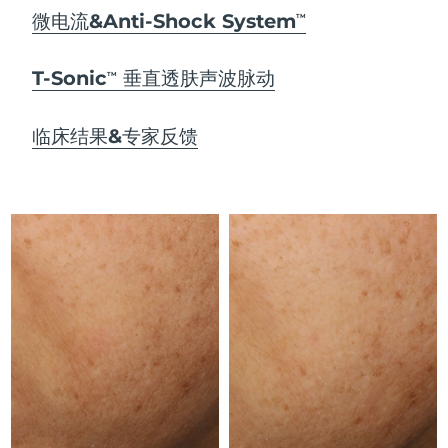
Advanced pore care essentials
以色列
预计送达日期
8/14/26
For healthy hair
微电流&Anti-Shock System
18% PAP
TM
护肤品
男士
意大利
预计送达日期
8/10/26
T-Sonic
垂直透肤声波脉动
TM
日本
预计送达日期
8/13/26
临床结果&专家反馈
泽西岛
预计送达日期
8/15/26
全部购买
哈萨克斯坦
预计送达日期
8/12/26
FOREO APP
科威特
预计送达日期
8/10/26
关于我们
拉脱维亚
预计送达日期
8/10/26
黎巴嫩
预计送达日期
8/11/26
立陶宛
预计送达日期
8/10/26
卢森堡
预计送达日期
8/10/26