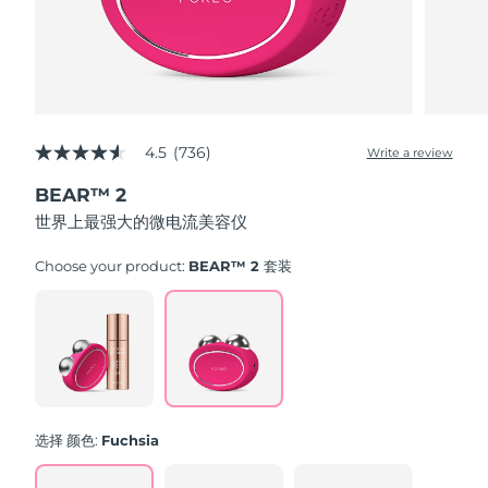
斯洛伐克
预计送达日期
8/10/26
斯洛文尼亚
预计送达日期
8/10/26
南非
预计送达日期
8/18/26
4.5
(736)
Write a review
4.5
韩国
out
预计送达日期
8/12/26
BEAR™ 2
of
5
世界上最强大的微电流美容仪
西班牙
预计送达日期
8/10/26
stars,
average
rating
Choose your product:
BEAR™ 2 套装
瑞典
预计送达日期
8/10/26
value.
Read
736
瑞士
预计送达日期
8/10/26
Reviews.
Same
page
台湾
预计送达日期
8/15/26
link.
泰国
预计送达日期
8/14/26
选择 颜色:
Fuchsia
土耳其
预计送达日期
8/11/26