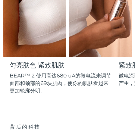
Professional IPL hair removal device
Microcurrent body toning
All hair treatments
All FAQ™ skincare
德国
预计送达日期
8/10/26
FAQ™产品
FAQ™产品
痘肌护理
眼部护理
直布罗陀
PEACH™ 2
LUNA™ 4 body
预计送达日期
8/14/26
FAQ™ products
All anti-aging treatments
All LED treatments
ESPADA™ 2 plus
BEAR™ 2 eyes & lips
IPL hair removal
Massaging body brush
All toning treatments
希腊
预计送达日期
8/10/26
Recurring acne LED therapy
Microcurrent line smoothing device
中国香港特别行政区
预计送达日期
8/11/26
PEACH™ 2 go
SUPERCHARGED™ serum
护发
毛孔护理
ESPADA™ 2
IRIS™ 2
Travel-friendly IPL hair removal
Firming body serum
匀亮肤色 紧致肌肤
紧致
匈牙利
LUNA™ 4 hair
预计送达日期
8/10/26
KIWI™ derma
Acne treatment device
Rejuvenating eye massager
NEW
2-in-1 LED scalp massager
Diamond microdermabrasion .
BEAR™ 2 使用高达680 uA的微电流来调节
微电流
冰岛
预计送达日期
8/11/26
面部和颈部的69块肌肉，使你的肌肤看起来
产生，
PEACH™ Cooling Prep Gel
ESPADA™ Blemish Solution
眼部护肤
更加轮廓分明。
牙齿美白
Cooling IPL hair removal gel
印度尼西亚
预计送达日期
8/8/26
FLIP™ play advanced
KIWI™
Concentrated acne gel
Advanced eye care treatment
issa™ Teeth Whitening Set
LED light hairbrush
Blackhead remover
爱尔兰
预计送达日期
8/10/26
更多的
Dual LED + sonic device & 18% PAP gel
ESPADA™ 设备
眼部护理设备
马恩岛
预计送达日期
8/12/26
LUNA™ Dual-Peptide Scalp
背后的科技
KIWI™ 皮肤护理
All acne treatment devices
All revitalizing eye massagers
Serum
issa™ Teeth Whitening Gel