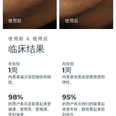
中国澳门特别行政区
预计送达日期
8/12/26
马来西亚
预计送达日期
8/13/26
使用前
使用后
马耳他
预计送达日期
8/10/26
使用前 & 使用后
墨西哥
预计送达日期
8/14/26
临床结果
摩纳哥
预计送达日期
8/11/26
在短短
在短短
荷兰
预计送达日期
8/10/26
1周
1周
内显著减少深层皱纹和细
内显著改善皮肤紧致度和
新西兰
预计送达日期
8/10/26
纹。
弹性。
挪威
预计送达日期
8/10/26
98%
95%
阿曼
的用户表示皮肤看起来更
的用户表示他们的脸看起
预计送达日期
8/13/26
健康、更明亮、更饱满、
来更年轻，颧骨看起来得
受到滋养。
到提升
菲律宾
预计送达日期
8/13/26