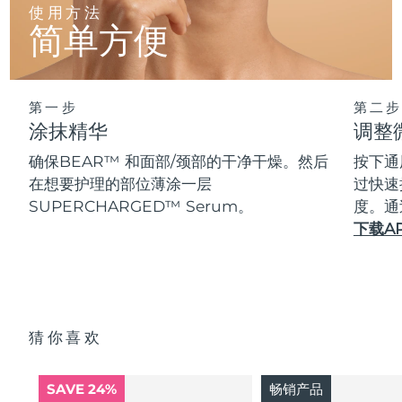
使用方法
简单方便
第一步
第二步
涂抹精华
调整
确保BEAR™ 和面部/颈部的干净干燥。然后
按下通
在想要护理的部位薄涂一层
过快速
SUPERCHARGED™ Serum。
度。通
下载A
猜你喜欢
SAVE 24%
畅销产品