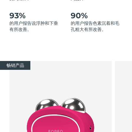
波兰
93%
90%
预计送达日期
8/11/26
的用户报告说浮肿和下垂
的用户报告色素沉着和毛
葡萄牙
预计送达日期
8/10/26
有所改善。
孔粗大有所改善。
波多黎各
预计送达日期
8/12/26
卡塔尔
预计送达日期
8/11/26
畅销产品
留尼汪
预计送达日期
8/15/26
罗马尼亚
预计送达日期
8/10/26
俄罗斯
预计送达日期
8/18/26
沙特阿拉伯
预计送达日期
8/11/26
新加坡
预计送达日期
8/12/26