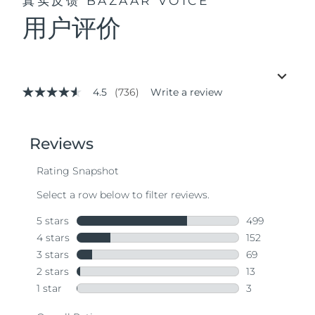
真实反馈
BAZAAR VOICE
用户评价
4.5
(736)
Write a review
4.5
out
of
5
stars,
average
rating
value.
Read
736
Reviews.
Same
page
link.