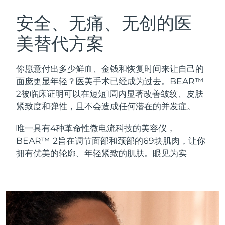
瑞典美肤护理
奥地利
预计送达日期
8/10/26
安全、无痛、无创的医
美替代方案
巴林
预计送达日期
8/11/26
面部清洁
紧致提拉
比利时
预计送达日期
8/10/26
你愿意付出多少鲜血、金钱和恢复时间来让自己的
LUNA™ 4 套装
BEAR™ 2 套装
面庞更显年轻？医美手术已经成为过去。BEAR™
百慕大
预计送达日期
8/16/26
Anti-aging massage
Microcurrent toning
2被临床证明可以在短短1周内显著改善皱纹、皮肤
紧致度和弹性，且不会造成任何潜在的并发症。
波斯尼亚和黑塞哥维那
预计送达日期
8/13/26
补水保湿
口腔护理
唯一具有4种革命性微电流科技的美容仪，
LUNA™ 4 Plus
BEAR™ 2 go
文莱
预计送达日期
8/15/26
UFO™ 3 套装
issa™ 4
BEAR™ 2旨在调节面部和颈部的69块肌肉，让你
Massage, LED heating
Microcurrent toning on-the-go
FAQ™ 抗老护理
Deep facial hydration
Hybrid silicone sonic toothbrush
拥有优美的轮廓、年轻紧致的肌肤。眼见为实
保加利亚
预计送达日期
8/10/26
NEW
LUNA™ 4 Men
BEAR™ 2 eyes & lips
加拿大
预计送达日期
8/14/26
UFO™ 3 LED
issa™ 4 plus
For men, anti-aging massage
Microcurrent line smoothing device
Near-infrared and red light therapy
Smart hybrid silicone sonic toothbrush
智利
预计送达日期
8/14/26
device
抗老
LED治疗