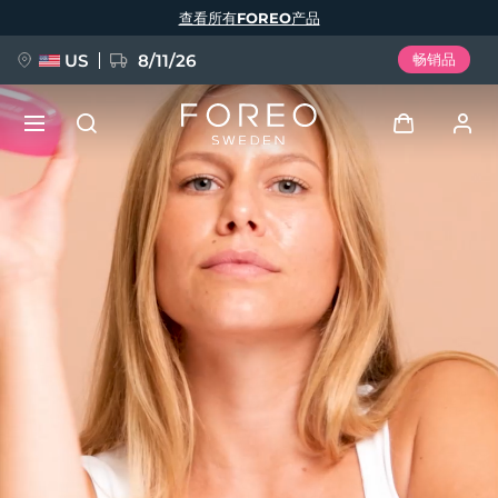
跳
查看所有FOREO产品
转
到
主
要
US
8/11/26
畅销品
内
容
新品
登录
语言
BREAKING NEWS
用户信息
English
Deutsch
Español
我的设备
FAQ™ Pure Beauty-Tech Elixir
Français
Italiano
Português
我的订单
Polski
Svenska
Русский
Türkçe
简体中文
繁體中文
我的地址
issa™ Teeth Whitening Set
我的订阅