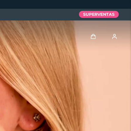
SUPERVENTAS
Iniciar sesión
Perfil de usuario
Mis dispositivos
Mis pedidos
Mis direcciones
Mis suscripciones