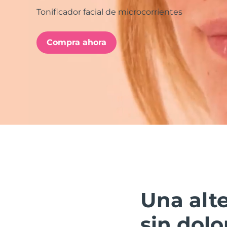
Tonificador facial de microcorrientes
issa™ Teeth Whitening Set
Compra ahora
FAQ™ Dual LED Panel
POPULAR
Sorpresas especiales
Superventas
Una alte
sin dolo