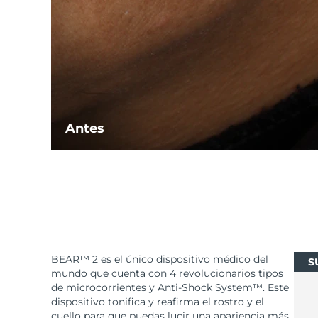
Antes
BEAR™ 2 es el único dispositivo médico del
S
mundo que cuenta con 4 revolucionarios tipos
de microcorrientes y Anti-Shock System™. Este
dispositivo tonifica y reafirma el rostro y el
cuello para que puedas lucir una apariencia más