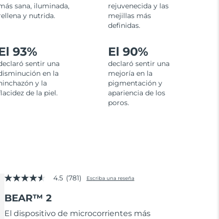
más sana, iluminada,
rejuvenecida y las
rellena y nutrida.
mejillas más
definidas.
El 93%
El 90%
declaró sentir una
declaró sentir una
disminución en la
mejoría en la
hinchazón y la
pigmentación y
flacidez de la piel.
apariencia de los
poros.
4.5
(781)
Escriba una reseña
4.5
de
BEAR™ 2
5
estrellas,
valor
El dispositivo de microcorrientes más