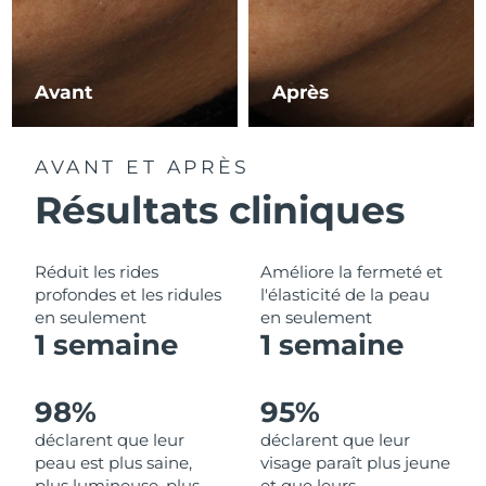
Philippines
Livraison estimée
8/11/26
Avant
Après
Pologne
Livraison estimée
8/9/26
Portugal
Livraison estimée
8/8/26
AVANT ET APRÈS
Résultats cliniques
Porto Rico
Livraison estimée
8/10/26
Qatar
Livraison estimée
8/9/26
Réduit les rides
Améliore la fermeté et
profondes et les ridules
l'élasticité de la peau
La Réunion
Livraison estimée
8/13/26
en seulement
en seulement
1 semaine
1 semaine
Roumanie
Livraison estimée
8/8/26
Russie
Livraison estimée
8/16/26
98%
95%
déclarent que leur
déclarent que leur
Arabie saoudite
Livraison estimée
8/9/26
peau est plus saine,
visage paraît plus jeune
plus lumineuse, plus
et que leurs