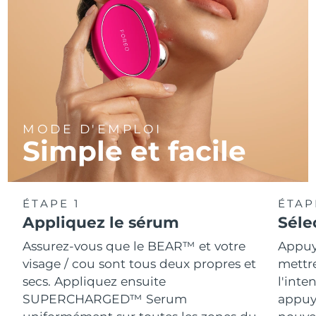
MODE D'EMPLOI
Simple et facile
ÉTAPE 1
ÉTAP
Appliquez le sérum
Séle
Assurez-vous que le BEAR™ et votre
Appuy
visage / cou sont tous deux propres et
mettr
secs. Appliquez ensuite
l'inte
SUPERCHARGED™ Serum
appuy