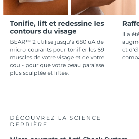
Advanced pore care essentials
For healthy hair
18% PAP
Israël
Livraison estimée
8/12/26
Cosmétiques
Hommes
Italie
Tonifie, lift et redessine les
Raff
Livraison estimée
8/8/26
contours du visage
Il a é
Japon
Livraison estimée
8/11/26
BEAR™ 2 utilise jusqu'à 680 uA de
augme
Acheter tout
micro-courants pour tonifier les 69
et d'é
Jersey
Livraison estimée
8/13/26
muscles de votre visage et de votre
combat
cou - pour que votre peau paraisse
Kazakhstan
Livraison estimée
8/10/26
plus sculptée et liftée.
FOREO APP
Koweït
Livraison estimée
8/8/26
À PROPROS
Lettonie
Livraison estimée
8/8/26
Liban
Livraison estimée
8/9/26
DÉCOUVREZ LA SCIENCE
Lituanie
DERRIÈRE
Livraison estimée
8/8/26
Luxembourg
Livraison estimée
8/8/26