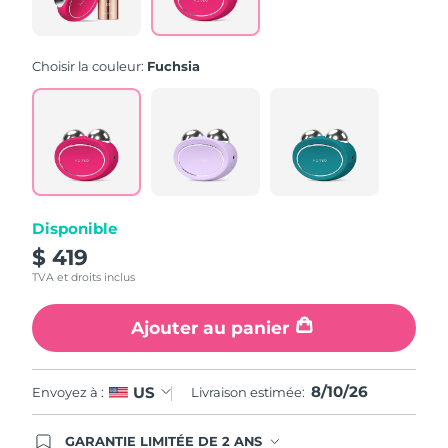
la
même
page.
Choisir la couleur:
Fuchsia
Disponible
$ 419
TVA et droits inclus
Ajouter au panier
8/10/26
US
Envoyez à :
Livraison estimée:
GARANTIE LIMITÉE DE 2 ANS