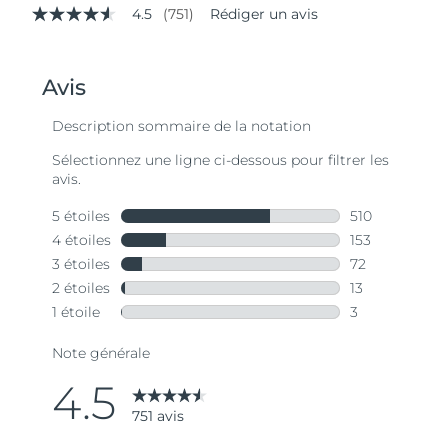
4.5
(751)
Rédiger un avis
4.5
étoiles
sur
5,
valeur
de
la
note
moyenne.
Read
751
Reviews.
Lien
sur
la
même
page.