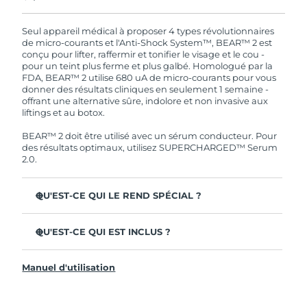
En commandant aujourd'hui, vous êtes
automatiquement couverts par la garantie
FOREO. Cela signifie que si vous rencontrez des
Seul appareil médical à proposer 4 types révolutionnaires
problèmes avec votre appareil pendant les 2 ans
de micro-courants et l'Anti-Shock System™, BEAR™ 2 est
de garantie limitée, FOREO vous remplace ce
conçu pour lifter, raffermir et tonifier le visage et le cou -
dernier gratuitement.
pour un teint plus ferme et plus galbé. Homologué par la
FDA, BEAR™ 2 utilise 680 uA de micro-courants pour vous
donner des résultats cliniques en seulement 1 semaine -
offrant une alternative sûre, indolore et non invasive aux
liftings et au botox.
BEAR™ 2 doit être utilisé avec un sérum conducteur. Pour
des résultats optimaux, utilisez SUPERCHARGED™ Serum
2.0.
QU'EST-CE QUI LE REND SPÉCIAL ?
Cliniquement prouvé pour améliorer visiblement les
rides profondes et les ridules en 1 semaine.
QU'EST-CE QUI EST INCLUS ?
Cliniquement prouvé pour améliorer visiblement la
BEAR™ 2
fermeté et l'élasticité de la peau en 1 semaine.
Manuel d'utilisation
Câble de charge USB
Advanced Microcurrent™, Lifting Microcurrent™,
Tapping Microcurrent™, Sculpting Microcurrent™.
Support pour appareil
Anti-Shock System™ 2.0 ajuste votre traitement par