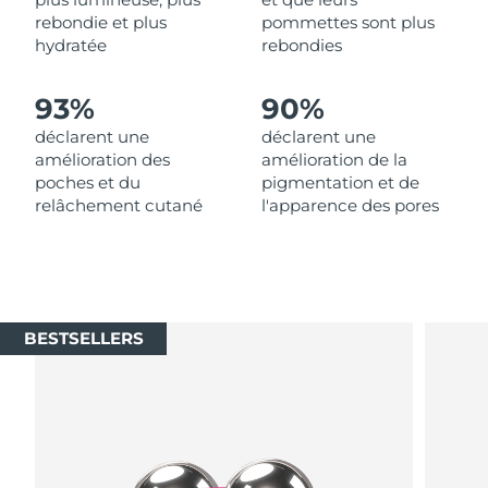
Singapour
Livraison estimée
8/10/26
rebondie et plus
pommettes sont plus
hydratée
rebondies
Slovaquie
Livraison estimée
8/8/26
93%
90%
Slovénie
Livraison estimée
8/8/26
déclarent une
déclarent une
amélioration des
amélioration de la
Afrique du Sud
Livraison estimée
8/16/26
poches et du
pigmentation et de
relâchement cutané
l'apparence des pores
Corée du Sud
Livraison estimée
8/10/26
Espagne
Livraison estimée
8/8/26
Suède
Livraison estimée
8/8/26
BESTSELLERS
Suisse
Livraison estimée
8/8/26
Taïwan
Livraison estimée
8/13/26
Thaïlande
Livraison estimée
8/12/26