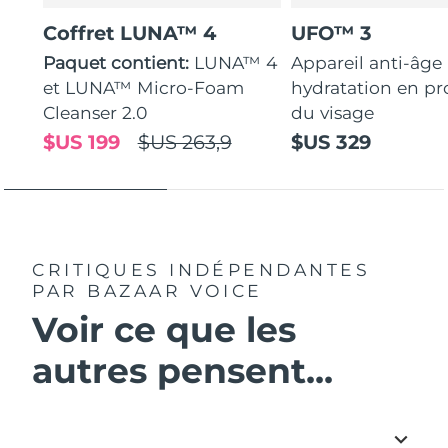
Coffret LUNA™ 4
UFO™ 3
Paquet contient:
LUNA™ 4
Appareil anti-âge
et LUNA™ Micro-Foam
hydratation en p
Cleanser 2.0
du visage
$US 199
$US 263,9
$US 329
CRITIQUES INDÉPENDANTES
PAR BAZAAR VOICE
Voir ce que les
autres pensent...