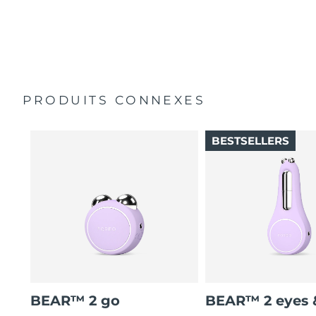
Pochette de voyage
micro-courants pour s'adapter à votre peau.
Guide de démarrage rapide
5 modèles de massage T-Sonic™ brevetés, chacun
Manuel d'utilisation
apportant un avantage particulier.
Garantie de 2 ans (Espagne, Portugal, Suède : Garantie
3 traitements guidés par vidéo pour cibler différentes
de 3 ans)
zones du visage et du cou, sur l'app FOREO.
PRODUITS CONNEXES
BESTSELLERS
BEAR™ 2 go
BEAR™ 2 eyes &