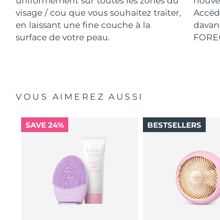
uniformément sur toutes les zones du
nouve
visage / cou que vous souhaitez traiter,
Accéde
en laissant une fine couche à la
davant
surface de votre peau.
FORE
VOUS AIMEREZ AUSSI
SAVE 24%
BESTSELLERS