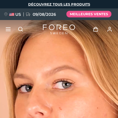
Aller
DÉCOUVREZ TOUS LES PRODUITS
au
contenu
principal
US
09/08/2026
MEILLEURES VENTES
NOUVEAU
Se connecter
Langue
BREAKING NEWS
Profil de l'utilisateur
English
Deutsch
Español
Mes appareils
FAQ™ Pure Beauty-Tech Elixir
Français
Italiano
Português
Mes commandes
Polski
Svenska
Русский
Türkçe
简体中文
繁體中文
Mes adresses
issa™ Teeth Whitening Set
Mes abonnements