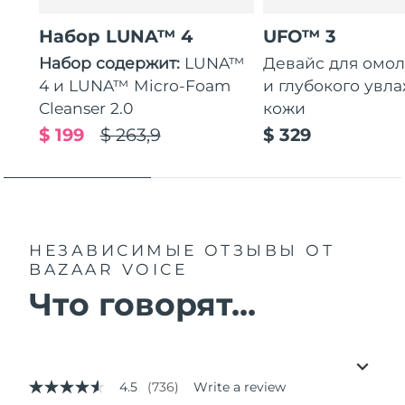
Набор LUNA™ 4
UFO™ 3
Набор содержит:
LUNA™
Девайс для омо
4 и LUNA™ Micro-Foam
и глубокого увл
Cleanser 2.0
кожи
$ 199
$ 263,9
$ 329
НЕЗАВИСИМЫЕ ОТЗЫВЫ
ОТ
BAZAAR VOICE
Что говорят...
4.5
(736)
Write a review
4.5