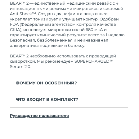
Это означает, что если в течение 2-х лет со дня
BEAR™ 2 — единственный медицинский девайс с 4
покупки с продуктом возникнут проблемы,
инновационными режимами микротоков и системой
Ожидаемая дата доставки
Таиланд
FOREO заменит его бесплатно.
Anti-Shock™. Создан для лифтинга лица и шеи,
13/8/26
укрепляет, тонизирует и улучшает контур. Одобрен
FDA (Федеральным агентством контроля качества
Ожидаемая дата доставки
США), использует микротоки силой 680 мкА и
Турция
10/8/26
гарантирует клинический результат всего за 1 неделю.
Безопасная, безболезненная и неинвазивная
альтернатива подтяжкам и ботоксу.
Ожидаемая дата доставки
ОАЭ
10/8/26
BEAR™ 2 необходимо использовать с проводящей
сывороткой. Мы рекомендуем SUPERCHARGED™
Ожидаемая дата доставки
Serum 2.0.
Великобритания
9/8/26
ПОЧЕМУ ОН ОСОБЕННЫЙ?
Соединенные
Ожидаемая дата доставки
Штаты
10/8/26
Заметно уменьшает морщины и заломы всего за
одну неделю — клинически доказано.
ЧТО ВХОДИТ В КОМПЛЕКТ?
Ожидаемая дата доставки
Значительно повышает упругость и эластичность
Узбекистан
BEAR™ 2
14/8/26
всего за 1 неделю — клинически доказано.
Руководство пользователя
Подставка для девайса
Режимы Advanced Microcurrent™, Lifting
Ожидаемая дата доставки
Microcurrent™, Tapping Microcurrent™ и Sculpting
Чехол для путешествий
Вьетнам
15/8/26
Microcurrent™.
Зарядный кабель USB
Система Anti-Shock™ 2.0 регулирует микротоки