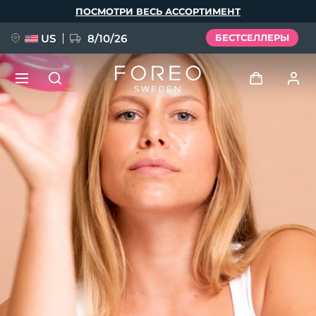
Перейти
ПОСМОТРИ ВЕСЬ АССОРТИМЕНТ
к
основному
содержанию
US
8/10/26
БЕСТСЕЛЛЕРЫ
НОВИНКА
Войти
Язык
BREAKING NEWS
Профиль пользователя
English
Deutsch
Español
Мои приборы
FAQ™ Pure Beauty-Tech Elixir
Français
Italiano
Português
Мои заказы
Polski
Svenska
Русский
Türkçe
简体中文
繁體中文
Мои адреса
issa™ Teeth Whitening Set
Мои подписки