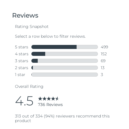
out
of
5
stars,
average
rating
value.
Read
736
Reviews.
Same
page
link.