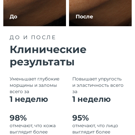
Ожидаемая дата доставки
Ливан
10/8/26
До
После
Ожидаемая дата доставки
Литва
9/8/26
ДО И ПОСЛЕ
Ожидаемая дата доставки
Люксембург
Клинические
9/8/26
результаты
Ожидаемая дата доставки
Макао (САР)
11/8/26
Ожидаемая дата доставки
Уменьшает глубокие
Повышает упругость
Малайзия
12/8/26
морщины и заломы
и эластичность всего
всего за
за
Ожидаемая дата доставки
1 неделю
1
неделю
Мальта
9/8/26
Ожидаемая дата доставки
Мексика
98%
95%
13/8/26
отмечают, что кожа
отмечают, что лицо
выглядит более
выглядит более
Ожидаемая дата доставки
Монако