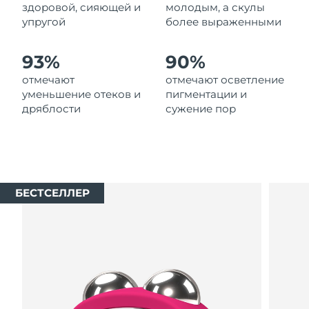
10/8/26
здоровой, сияющей и
молодым, а скулы
упругой
более выраженными
Ожидаемая дата доставки
Нидерланды
9/8/26
93%
90%
Ожидаемая дата доставки
отмечают
отмечают осветление
Новая Зеландия
9/8/26
уменьшение отеков и
пигментации и
дряблости
сужение пор
Ожидаемая дата доставки
Норвегия
9/8/26
Ожидаемая дата доставки
Оман
12/8/26
БЕСТСЕЛЛЕР
Ожидаемая дата доставки
Филиппины
12/8/26
Ожидаемая дата доставки
Польша
10/8/26
Ожидаемая дата доставки
Португалия
9/8/26