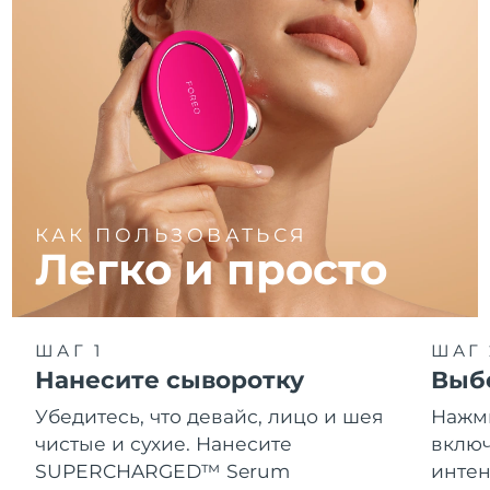
КАК ПОЛЬЗОВАТЬСЯ
Легко и просто
ШАГ 1
ШАГ 
Нанесите сыворотку
Выб
Убедитесь, что девайс, лицо и шея
Нажми
чистые и сухие. Нанесите
включ
SUPERCHARGED™ Serum
интен