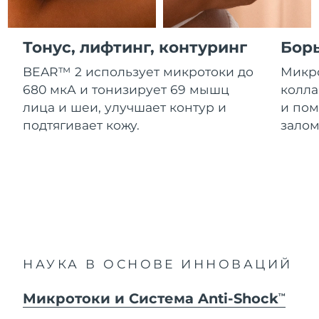
Advanced pore care essentials
For healthy hair
Ожидаемая дата доставки
18% PAP
Гибралтар
Косметика
Для мужчин
13/8/26
Тонус, лифтинг, контуринг
Бор
Ожидаемая дата доставки
Греция
9/8/26
BEAR™ 2 использует микротоки до
Микро
680 мкА и тонизирует 69 мышц
колла
Ожидаемая дата доставки
Гонконг (САР)
лица и шеи, улучшает контур и
и пом
10/8/26
Купить
подтягивает кожу.
залом
Ожидаемая дата доставки
Венгрия
9/8/26
FOREO APP
Ожидаемая дата доставки
Исландия
10/8/26
ПОДРОБНЕЕ
Ожидаемая дата доставки
Индонезия
7/8/26
НАУКА В ОСНОВЕ ИННОВАЦИЙ
Ожидаемая дата доставки
Ирландия
9/8/26
Микротоки и Система Anti-Shock
TM
Ожидаемая дата доставки
о-в Мэн