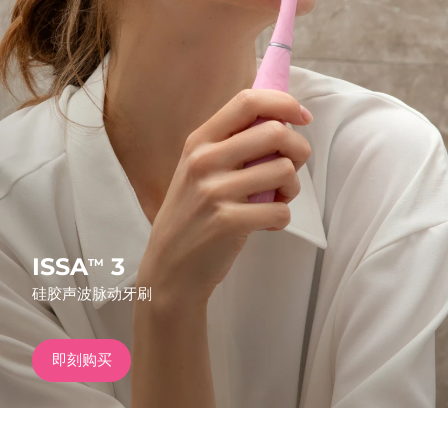
发货国家
美国
预计送达日期
8/10/26
FAQ™ Dual LED Panel
英国
预计送达日期
8/9/26
热门产品
西班牙
预计送达日期
8/9/26
澳大利亚
预计送达日期
8/12/26
法国
预计送达日期
8/9/26
ISSA
3
TM
特别优惠
畅销产品
硅胶声波脉动牙刷
德国
预计送达日期
8/9/26
加拿大
预计送达日期
8/13/26
即刻购买
红光疗法
澳大利亚
预计送达日期
8/12/26