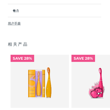
Advanced pore care essentials
以色列
预计送达日期
8/13/26
For healthy hair
18% PAP
比普通尼龙牙刷卫生 10,000 倍。
护肤品
男士
包含
意大利
预计送达日期
8/9/26
临床证明它可以将整体口腔卫生状况提升 140%。所有用户都
反馈，牙齿更白、更亮、口腔更清新。
ISSA
3
™
临床证明可减少牙龈炎，并比普通手动牙刷多去除 30% 的牙菌
日本
用户手册
预计送达日期
8/12/26
USB 充电线
斑。
快速操作指南
100% 的用户反馈 ISSA
3 对牙齿没有磨蚀性，而且他们的牙龈
™
泽西岛
预计送达日期
8/14/26
全部购买
看起来更健康并且不会感到刺激
2年质保 (西班牙、葡萄牙、瑞典：3年质保)
相关产品
每次 USB 充电可使用长达 365 天。旅行锁和旅行袋便于出行
哈萨克斯坦
预计送达日期
8/11/26
携带。
让您可以保持自然手动刷牙手势，而不是用完全不同的动作代
FOREO APP
科威特
SAVE 28%
SAVE 28%
替它。
预计送达日期
8/9/26
关于我们
拉脱维亚
预计送达日期
8/9/26
黎巴嫩
预计送达日期
8/10/26
立陶宛
预计送达日期
8/9/26
卢森堡
预计送达日期
8/9/26