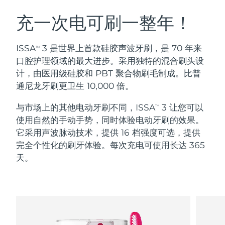
瑞典美肤护理
奥地利
预计送达日期
8/9/26
充一次电可刷一整年！
巴林
预计送达日期
8/10/26
ISSA
3 是世界上首款硅胶声波牙刷，是 70 年来
TM
面部清洁
紧致提拉
口腔护理领域的最大进步。采用独特的混合刷头设
比利时
预计送达日期
8/9/26
计，由医用级硅胶和 PBT 聚合物刷毛制成。比普
LUNA™ 4 套装
BEAR™ 2 套装
通尼龙牙刷更卫生 10,000 倍。
百慕大
预计送达日期
8/15/26
Anti-aging massage
Microcurrent toning
与市场上的其他电动牙刷不同，ISSA
3 让您可以
TM
波斯尼亚和黑塞哥维那
预计送达日期
8/12/26
使用自然的手动手势，同时体验电动牙刷的效果。
补水保湿
口腔护理
LUNA™ 4 Plus
BEAR™ 2 go
它采用声波脉动技术，提供 16 档强度可选，提供
文莱
预计送达日期
8/14/26
UFO™ 3 套装
issa™ 4
Massage, LED heating
Microcurrent toning on-the-go
完全个性化的刷牙体验。每次充电可使用长达 365
FAQ™ 抗老护理
Deep facial hydration
Hybrid silicone sonic toothbrush
天。
保加利亚
预计送达日期
8/9/26
NEW
LUNA™ 4 Men
BEAR™ 2 eyes & lips
加拿大
预计送达日期
8/13/26
UFO™ 3 LED
issa™ 4 plus
For men, anti-aging massage
Microcurrent line smoothing device
Near-infrared and red light therapy
Smart hybrid silicone sonic toothbrush
智利
预计送达日期
8/13/26
device
抗老
LED治疗