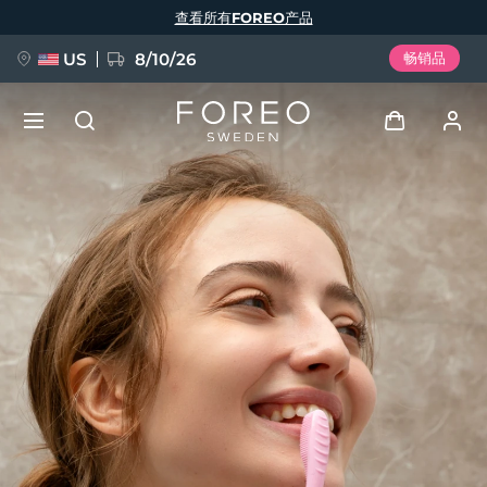
跳
查看所有FOREO产品
转
到
主
要
US
8/10/26
畅销品
内
容
新品
登录
语言
BREAKING NEWS
用户信息
English
Deutsch
Español
我的设备
FAQ™ Pure Beauty-Tech Elixir
Français
Italiano
Português
我的订单
Polski
Svenska
Русский
Türkçe
简体中文
繁體中文
我的地址
issa™ Teeth Whitening Set
我的订阅