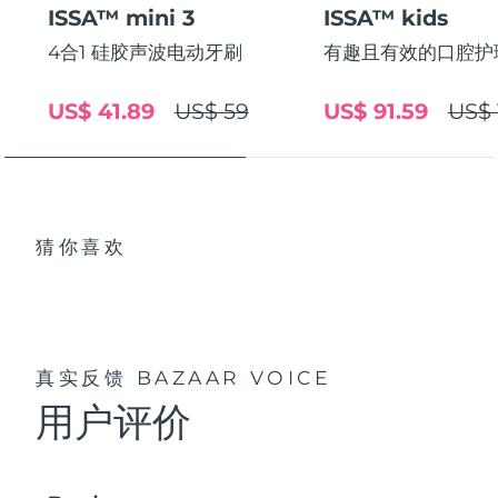
ISSA™ mini 3
ISSA™ kids
中国澳门特别行政区
预计送达日期
8/11/26
4合1 硅胶声波电动牙刷
有趣且有效的口腔护
马来西亚
预计送达日期
8/12/26
US$ 41.89
US$ 59
US$ 91.59
US$ 
马耳他
预计送达日期
8/9/26
墨西哥
预计送达日期
8/13/26
摩纳哥
预计送达日期
8/10/26
猜你喜欢
荷兰
预计送达日期
8/9/26
新西兰
预计送达日期
8/9/26
真实反馈
BAZAAR VOICE
挪威
预计送达日期
8/9/26
用户评价
阿曼
预计送达日期
8/12/26
菲律宾
预计送达日期
8/12/26