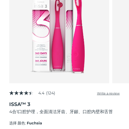
FAQ™ 101
FAQ™ 201
中国
LUNA™ 4 mini
面部提拉护理
预计送达日期
8/9/26
NEW
issa™ 4 smile
UFO™ 3 mini
Clinical anti-aging
LED mask
For young skin, T-zone
Premium anti-aging skincare
哥伦比亚
预计送达日期
8/13/26
Hybrid silicone sonic toothbrush
Red light therapy device for young skin
生发
肌肤年轻化
克罗地亚
预计送达日期
8/9/26
FAQ™ 102
FAQ™ 202
LUNA™ 4 go
BEAR™ 设备
FAQ™ 301
FAQ™ 501
issa™ 4 baby
UFO™ 3 go
Advanced clinical anti-aging
LED mask
For travel or gym bag
All premium facelift devices
NEW
塞浦路斯
预计送达日期
8/10/26
LED hair strengthening scalp massager
Full-Spectrum Red Light Therapy
For ages 0-3
Portable red light therapy
捷克
预计送达日期
8/9/26
FAQ™ 103
FAQ™ 211
LUNA™ 护肤
保健品
FAQ™ Scalp Serum
FAQ™ 502
issa™ Teeth Whitening Set
面膜
Luxurious clinical anti-aging set
Anti-aging neck & décolleté LED mask
Premium cleansers & balm
丹麦
预计送达日期
8/9/26
Scalp recovery probiotic serum
Full-Spectrum Red Light Therapy
Dual LED + sonic device & 18% PAP gel
Rejuvenation & hydration
专业治疗
爱沙尼亚
预计送达日期
8/9/26
FAQ™ P1 Primer
FAQ™ 221
LUNA™ 设备
4.4
(124)
FAQ™护肤品
Write a review
ISSA™ 设备
4.4
UFO™ 设备
Manuka honey primer
Anti-aging LED hand mask
芬兰
FAQ™ Red Light Serum
预计送达日期
8/9/26
All facial cleansing devices
out
All FAQ™ skincare
All silicone sonic toothbrushes
All deep facial hydration devices
ISSA™ 3
of
5
法国
预计送达日期
8/9/26
脱毛
身体护理
4合1口腔护理，全面清洁牙齿、牙龈、口腔内壁和舌苔
stars,
FAQ™护肤品
FAQ™护肤品
average
PEACH™ 2 Pro Max
BEAR™ 2 body
rating
FAQ™产品
FAQ™ skincare
法属波利尼西亚
选择 颜色:
Fuchsia
预计送达日期
8/13/26
All FAQ™ skincare
All FAQ™ skincare
value.