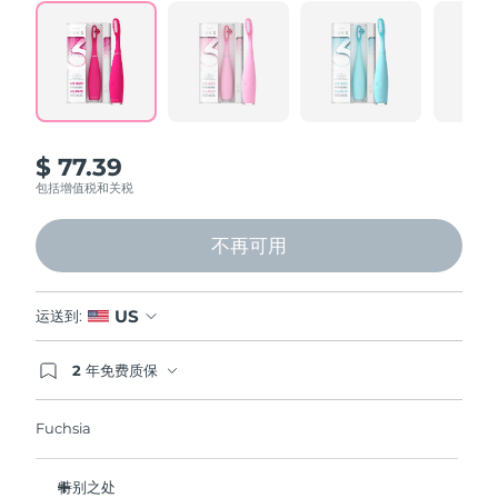
Professional IPL hair removal device
Microcurrent body toning
All hair treatments
All FAQ™ skincare
Read
124
德国
预计送达日期
8/9/26
Reviews.
Same
FAQ™产品
FAQ™产品
痘肌护理
眼部护理
page
直布罗陀
PEACH™ 2
LUNA™ 4 body
预计送达日期
8/13/26
FAQ™ products
All anti-aging treatments
All LED treatments
link.
ESPADA™ 2 plus
BEAR™ 2 eyes & lips
IPL hair removal
Massaging body brush
All toning treatments
希腊
预计送达日期
8/9/26
Recurring acne LED therapy
Microcurrent line smoothing device
$ 77.39
中国香港特别行政区
预计送达日期
8/10/26
包括增值税和关税
PEACH™ 2 go
SUPERCHARGED™ serum
护发
毛孔护理
ESPADA™ 2
IRIS™ 2
Travel-friendly IPL hair removal
Firming body serum
匈牙利
LUNA™ 4 hair
预计送达日期
8/9/26
KIWI™ derma
不再可用
Acne treatment device
Rejuvenating eye massager
NEW
2-in-1 LED scalp massager
Diamond microdermabrasion .
冰岛
预计送达日期
8/10/26
PEACH™ Cooling Prep Gel
US
运送到:
ESPADA™ Blemish Solution
眼部护肤
牙齿美白
Cooling IPL hair removal gel
印度尼西亚
预计送达日期
8/7/26
FLIP™ play advanced
KIWI™
Concentrated acne gel
Advanced eye care treatment
2 年免费质保
issa™ Teeth Whitening Set
LED light hairbrush
Blackhead remover
如果您在2年质保期内发现任何非人为质量问题，
爱尔兰
预计送达日期
8/9/26
更多的
Dual LED + sonic device & 18% PAP gel
FOREO将免费为您更换产品。
Fuchsia
ESPADA™ 设备
眼部护理设备
马恩岛
预计送达日期
8/11/26
LUNA™ Dual-Peptide Scalp
KIWI™ 皮肤护理
All acne treatment devices
All revitalizing eye massagers
Serum
issa™ Teeth Whitening Gel
特别之处