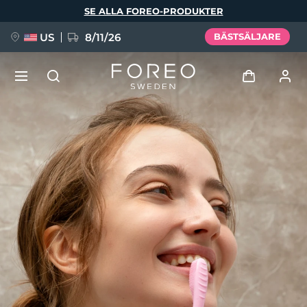
Hoppa
SE ALLA FOREO-PRODUKTER
till
huvudinnehåll
US
8/11/26
BÄSTSÄLJARE
NYHET
Logga in
Språk
BREAKING NEWS
Användarprofil
English
Deutsch
Español
Mina enheter
FAQ™ Pure Beauty-Tech Elixir
Français
Italiano
Português
Mina beställningar
Polski
Svenska
Русский
Türkçe
简体中文
繁體中文
Mina adresser
issa™ Teeth Whitening Set
Mina prenumerationer