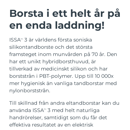
SVENSK SKÖNHETSRUTIN
Österrike
Förväntad leverans
8/10/26
Borsta i ett helt år på
en enda laddning!
Bahrain
Förväntad leverans
8/11/26
Ansiktsrengöring
Ansiktslyft
Belgien
Förväntad leverans
8/10/26
ISSA
3 är världens första soniska
TM
LUNA™ 4-paket
BEAR™ 2-paket
silikontandborste och det största
Bermuda
Förväntad leverans
8/16/26
Anti-aging massage
Microcurrent toning
framsteget inom munvården på 70 år. Den
har ett unikt hybridborsthuvud, är
Bosnien och
Förväntad leverans
8/13/26
tillverkad av medicinskt silikon och har
Återfuktning
Munvård
Hercegovina
LUNA™ 4 Plus
BEAR™ 2 go
borststrån i PBT-polymer. Upp till 10 000x
UFO™ 3-paket
issa™ 4
Massage, LED heating
Microcurrent toning on-the-go
mer hygienisk än vanliga tandborstar med
Brunei
Förväntad leverans
8/15/26
FAQ™ ANTI-AGING-BEHANDLING
Deep facial hydration
Hybrid silicone sonic toothbrush
nylonborststrån.
Bulgarien
Förväntad leverans
8/10/26
NEW
Till skillnad från andra eltandborstar kan du
LUNA™ 4 Men
BEAR™ 2 eyes & lips
UFO™ 3 LED
issa™ 4 plus
använda ISSA
3 med helt naturliga
Kanada
TM
For men, anti-aging massage
Microcurrent line smoothing device
Förväntad leverans
8/14/26
Near-infrared and red light therapy
handrörelser, samtidigt som du får det
Smart hybrid silicone sonic toothbrush
device
Anti-aging
LED-behandlingar
Chile
effektiva resultatet av en elektrisk
Förväntad leverans
8/14/26