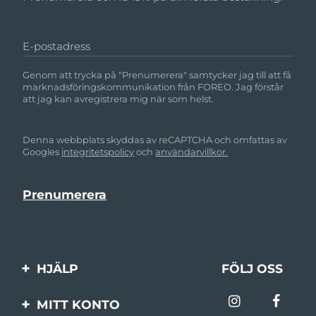
Turkiet
Förväntad leverans
8/11/26
Förenade
E-postadress
Förväntad leverans
8/11/26
Arabemiraten
Genom att trycka på "Prenumerera" samtycker jag till att få
marknadsföringskommunikation från FOREO. Jag förstår
Storbritannien
Förväntad leverans
8/10/26
att jag kan avregistrera mig när som helst.
USA
Förväntad leverans
8/11/26
Denna webbplats skyddas av reCAPTCHA och omfattas av
Googles
integritetspolicy
och
användarvillkor.
Uzbekistan
Förväntad leverans
8/15/26
Vietnam
Förväntad leverans
8/16/26
HJÄLP
FÖLJ OSS
Kontakta oss
MITT KONTO