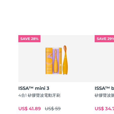
KIWI™ 皮肤护理
All acne treatment devices
All revitalizing eye massagers
Serum
issa™ Teeth Whitening Gel
Advanced pore care essentials
For healthy hair
18% PAP
護膚品
男士
SAVE 28%
SAVE 29
全部購買
FOREO APP
關於我們
ISSA™ mini 3
ISSA™ 
4合1 矽膠聲波電動牙刷
矽膠聲波脈
US$ 41.89
US$ 59
US$ 34.