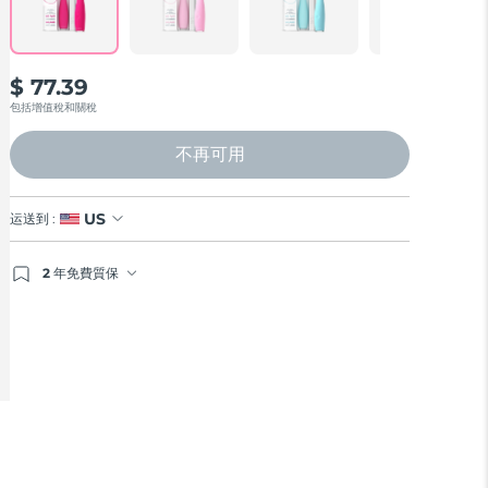
$ 77.39
包括增值稅和關稅
不再可用
US
运送到 :
2 年免費質保
如果您在2年質保期內發現任何非人為品質問題，FOREO
將免費為您更換產品。