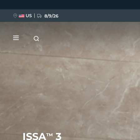
移
至
主
內
US
8/9/26
容
新品
BREAKING NEWS
FAQ™ Pure Beauty-Tech Elixir
ISSA
3
TM