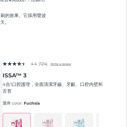
牙刷的效果。它採用聲波
 天。
4.4
(124)
Write a review
4.4
out
ISSA™ 3
of
5
stars,
4合1口腔護理，全面清潔牙齒、牙齦、口腔內壁和
average
舌苔
rating
value.
Read
選擇 color:
Fuchsia
124
Reviews.
Same
page
link.