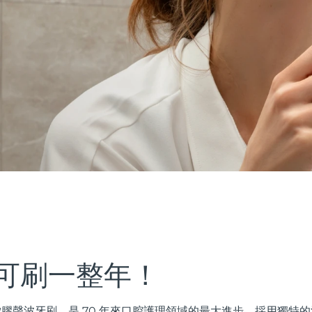
可刷一整年！
矽膠聲波牙刷，是 70 年來口腔護理領域的最大進步。採用獨特