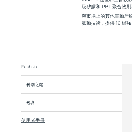
紅光療法
級矽膠和 PBT 聚合物刷
與市場上的其他電動牙刷
脈動技術，提供 16 檔
瑞典美膚護理
面部清潔
緊致提拉
Fuchsia
LUNA™ 4 套裝
BEAR™ 2 套裝
Anti-aging massage
Microcurrent toning
特別之處
補水保濕
口腔護理
比普通尼龍牙刷衛生 10,000 倍。
LUNA™ 4 Plus
BEAR™ 2 go
UFO™ 3 套裝
issa™ 4
包含
Massage, LED heating
Microcurrent toning on-the-go
临床证明它可以将整体口腔卫生状况提升 140%。所
Deep facial hydration
Hybrid silicone sonic toothbrush
有用户都反馈，牙齿更白、更亮、口腔更清新。
ISSA
3
FAQ™ 抗老護理
™
臨床證明可減少牙齦炎，並比普通手動牙刷多去除
使用者手冊
USB 充電線
LUNA™ 4 Men
BEAR™ 2 eyes & lips
30% 的牙菌斑。
NEW
UFO™ 3 LED
issa™ 4 plus
快速操作指南
For men, anti-aging massage
Microcurrent line smoothing device
™