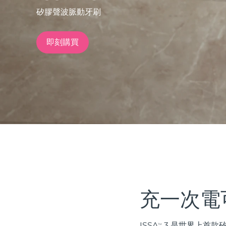
矽膠聲波脈動牙刷
issa™ Teeth Whitening Set
即刻購買
FAQ™ Dual LED Panel
熱門產品
特別優惠
暢銷產品
充一次電
ISSA
3 是世界上首款
TM