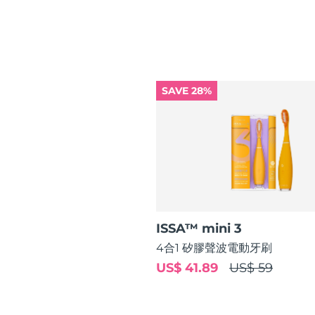
脫毛
FAQ™護膚品
身體護理
FAQ™護膚品
FAQ™產品
FAQ™ skincare
All FAQ™ skincare
All FAQ™ skincare
PEACH™ 2 Pro Max
BEAR™ 2 body
All hair treatments
All FAQ™ skincare
Professional IPL hair removal device
Microcurrent body toning
FAQ™產品
FAQ™產品
痘肌護理
FAQ™ products
眼部護理
All anti-aging treatments
All LED treatments
SAVE 28%
PEACH™ 2
LUNA™ 4 body
All toning treatments
ESPADA™ 2 plus
BEAR™ 2 eyes & lips
IPL hair removal
Massaging body brush
Recurring acne LED therapy
Microcurrent line smoothing device
PEACH™ 2 go
SUPERCHARGED™ serum
護發
毛孔護理
ESPADA™ 2
IRIS™ 2
Travel-friendly IPL hair removal
Firming body serum
LUNA™ 4 hair
KIWI™ derma
Acne treatment device
Rejuvenating eye massager
NEW
2-in-1 LED scalp massager
Diamond microdermabrasion .
PEACH™ Cooling Prep Gel
ISSA™ mini 3
ESPADA™ Blemish Solution
眼部護膚
牙齒美白
Cooling IPL hair removal gel
4合1 矽膠聲波電動牙刷
FLIP™ play advanced
KIWI™
Concentrated acne gel
Advanced eye care treatment
issa™ Teeth Whitening Set
US$ 41.89
US$ 59
LED light hairbrush
Blackhead remover
Dual LED + sonic device & 18% PAP gel
更多的
ESPADA™ 設備
眼部護理設備
LUNA™ Dual-Peptide Scalp