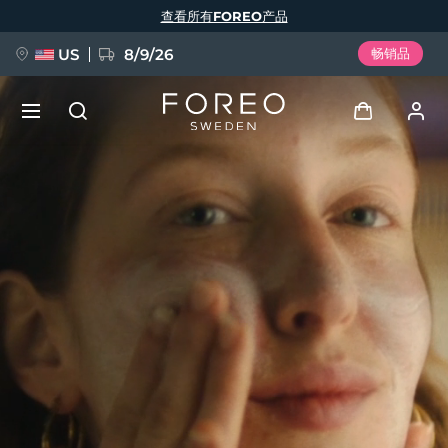
跳
查看所有FOREO产品
转
到
主
要
US
8/9/26
畅销品
内
容
新品
登录
语言
BREAKING NEWS
用户信息
English
Deutsch
Español
我的设备
FAQ™ Pure Beauty-Tech Elixir
Français
Italiano
Português
我的订单
Polski
Svenska
Русский
Türkçe
简体中文
繁體中文
我的地址
issa™ Teeth Whitening Set
我的订阅