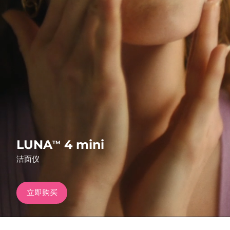
发货国家
美国
预计送达日期
8/9/26
FAQ™ Dual LED Panel
英国
预计送达日期
8/8/26
热门产品
西班牙
预计送达日期
8/8/26
澳大利亚
预计送达日期
8/11/26
法国
预计送达日期
8/8/26
特别优惠
畅销产品
LUNA
4 mini
TM
德国
预计送达日期
8/8/26
洁面仪
加拿大
预计送达日期
8/12/26
立即购买
红光疗法
澳大利亚
预计送达日期
8/11/26