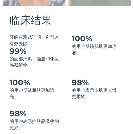
中国澳门特别行政区
预计送达日期
8/10/26
临床结果
马来西亚
预计送达日期
8/11/26
马耳他
预计送达日期
8/8/26
100%
经临床测试证明，它可以
有效去除
的用户反馈肌肤更加净
99%
墨西哥
预计送达日期
8/12/26
澈。
的面部污垢、油脂和化妆
摩纳哥
预计送达日期
8/9/26
品残留物。
荷兰
预计送达日期
8/8/26
100%
98%
的用户反馈肌肤更加透
的用户表示皮肤更光滑、
新西兰
预计送达日期
8/8/26
亮。
更柔软。
挪威
预计送达日期
8/8/26
98%
阿曼
预计送达日期
8/11/26
的用户表示护肤品吸收的
更好。
菲律宾
预计送达日期
8/11/26