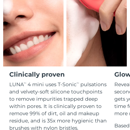
Professional IPL hair removal device
Microcurrent body toning
All hair treatments
All FAQ™ skincare
德国
预计送达日期
8/8/26
FAQ™产品
FAQ™产品
痘肌护理
眼部护理
直布罗陀
PEACH™ 2
LUNA™ 4 body
预计送达日期
8/12/26
FAQ™ products
All anti-aging treatments
All LED treatments
ESPADA™ 2 plus
BEAR™ 2 eyes & lips
IPL hair removal
Massaging body brush
All toning treatments
希腊
预计送达日期
8/8/26
Recurring acne LED therapy
Microcurrent line smoothing device
中国香港特别行政区
预计送达日期
8/9/26
PEACH™ 2 go
SUPERCHARGED™ serum
护发
毛孔护理
ESPADA™ 2
IRIS™ 2
Travel-friendly IPL hair removal
Firming body serum
匈牙利
LUNA™ 4 hair
预计送达日期
8/8/26
KIWI™ derma
Acne treatment device
Rejuvenating eye massager
NEW
2-in-1 LED scalp massager
Diamond microdermabrasion .
Clinically proven
Glow
冰岛
预计送达日期
8/9/26
PEACH™ Cooling Prep Gel
LUNA
4 mini uses T-Sonic
pulsations
Reveal
TM
TM
ESPADA™ Blemish Solution
眼部护肤
牙齿美白
Cooling IPL hair removal gel
印度尼西亚
预计送达日期
8/6/26
and velvety-soft silicone touchpoints
secon
FLIP™ play advanced
KIWI™
Concentrated acne gel
Advanced eye care treatment
issa™ Teeth Whitening Set
to remove impurities trapped deep
gets y
LED light hairbrush
Blackhead remover
爱尔兰
预计送达日期
8/8/26
更多的
within pores. It is clinically proven to
time f
Dual LED + sonic device & 18% PAP gel
remove 99% of dirt, oil and makeup
more r
ESPADA™ 设备
眼部护理设备
马恩岛
预计送达日期
8/10/26
LUNA™ Dual-Peptide Scalp
residue, and is 35x more hygienic than
KIWI™ 皮肤护理
All acne treatment devices
All revitalizing eye massagers
Serum
Based 
issa™ Teeth Whitening Gel
brushes with nylon bristles.