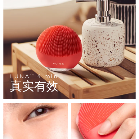
FAQ™ 101
FAQ™ 201
中国
LUNA™ 4 mini
面部提拉护理
预计送达日期
8/8/26
NEW
issa™ 4 smile
UFO™ 3 mini
Clinical anti-aging
LED mask
For young skin, T-zone
Premium anti-aging skincare
哥伦比亚
预计送达日期
8/12/26
Hybrid silicone sonic toothbrush
Red light therapy device for young skin
生发
肌肤年轻化
克罗地亚
预计送达日期
8/8/26
FAQ™ 102
FAQ™ 202
LUNA™ 4 go
BEAR™ 设备
FAQ™ 301
FAQ™ 501
issa™ 4 baby
UFO™ 3 go
Advanced clinical anti-aging
LED mask
For travel or gym bag
All premium facelift devices
NEW
塞浦路斯
预计送达日期
8/9/26
LED hair strengthening scalp massager
Full-Spectrum Red Light Therapy
For ages 0-3
Portable red light therapy
捷克
预计送达日期
8/8/26
FAQ™ 103
FAQ™ 211
LUNA™ 护肤
保健品
FAQ™ Scalp Serum
FAQ™ 502
issa™ Teeth Whitening Set
面膜
Luxurious clinical anti-aging set
Anti-aging neck & décolleté LED mask
Premium cleansers & balm
丹麦
预计送达日期
8/8/26
LUNA
4 mini
TM
Scalp recovery probiotic serum
Full-Spectrum Red Light Therapy
Dual LED + sonic device & 18% PAP gel
Rejuvenation & hydration
真实有效
专业治疗
爱沙尼亚
预计送达日期
8/8/26
FAQ™ P1 Primer
FAQ™ 221
LUNA™ 设备
FAQ™护肤品
ISSA™ 设备
UFO™ 设备
Manuka honey primer
Anti-aging LED hand mask
芬兰
FAQ™ Red Light Serum
预计送达日期
8/8/26
All facial cleansing devices
All FAQ™ skincare
All silicone sonic toothbrushes
All deep facial hydration devices
法国
预计送达日期
8/8/26
脱毛
身体护理
FAQ™护肤品
FAQ™护肤品
PEACH™ 2 Pro Max
BEAR™ 2 body
FAQ™产品
FAQ™ skincare
法属波利尼西亚
预计送达日期
8/12/26
All FAQ™ skincare
All FAQ™ skincare