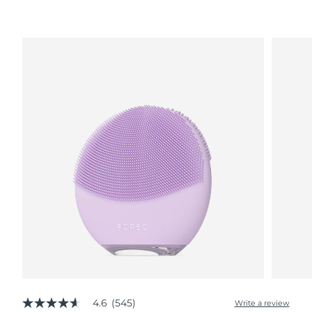
波兰
预计送达日期
8/9/26
葡萄牙
预计送达日期
8/8/26
波多黎各
预计送达日期
8/10/26
卡塔尔
预计送达日期
8/9/26
留尼汪
预计送达日期
8/13/26
罗马尼亚
预计送达日期
8/8/26
俄罗斯
预计送达日期
8/16/26
沙特阿拉伯
预计送达日期
8/9/26
新加坡
预计送达日期
8/10/26
4.6
(545)
Write a review
4.6