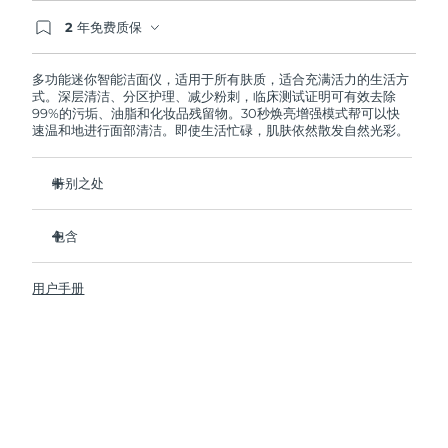
2 年免费质保
阿拉伯联合酋长国
预计送达日期
8/9/26
如果您在2年质保期内发现任何非人为质量问题，
FOREO将免费为您更换产品。
多功能迷你智能洁面仪，适用于所有肤质，适合充满活力的生活方
英国
预计送达日期
8/8/26
式。深层清洁、分区护理、减少粉刺，临床测试证明可有效去除
99%的污垢、油脂和化妆品残留物。30秒焕亮增强模式帮可以快
速温和地进行面部清洁。即使生活忙碌，肌肤依然散发自然光彩。
美国
预计送达日期
8/9/26
乌兹别克斯坦
特别之处
预计送达日期
8/13/26
卫生性是尼龙刷头的35倍。
越南
预计送达日期
8/14/26
包含
100%的用户反馈肌肤更加净澈，透亮。
96%的用户反馈肌肤看上去更健康。
LUNA
4 mini
™
用户手册
98% 的用户表示护肤品吸收的更好。
USB 充电线
双面刷头和30秒焕亮增强模式探索更便捷清洁方式。
旅行袋
12档脉动强度，轻便小巧，人体工程学设计贴合面部轮廓。
快速操作指南
基本操作指南
2年质保 (西班牙、葡萄牙、瑞典：3年质保)