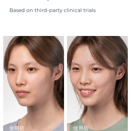
Advanced pore care essentials
以色列
预计送达日期
8/12/26
For healthy hair
18% PAP
护肤品
男士
Based on third-party clinical trials
意大利
预计送达日期
8/8/26
日本
预计送达日期
8/11/26
泽西岛
预计送达日期
8/13/26
全部购买
哈萨克斯坦
预计送达日期
8/10/26
FOREO APP
科威特
预计送达日期
8/8/26
关于我们
拉脱维亚
预计送达日期
8/8/26
黎巴嫩
预计送达日期
8/9/26
立陶宛
预计送达日期
8/8/26
卢森堡
预计送达日期
8/8/26
使用前
使用后