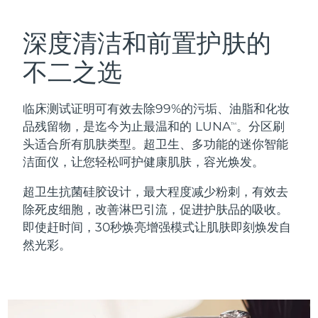
瑞典美肤护理
奥地利
预计送达日期
8/8/26
深度清洁和前置护肤的
巴林
预计送达日期
8/9/26
不二之选
面部清洁
紧致提拉
比利时
预计送达日期
8/8/26
临床测试证明可有效去除99%的污垢、油脂和化妆
LUNA™ 4 套装
BEAR™ 2 套装
百慕大
预计送达日期
8/14/26
品残留物，是迄今为止最温和的 LUNA
。分区刷
TM
Anti-aging massage
Microcurrent toning
头适合所有肌肤类型。超卫生、多功能的迷你智能
波斯尼亚和黑塞哥维那
预计送达日期
8/11/26
洁面仪，让您轻松呵护健康肌肤，容光焕发。
补水保湿
口腔护理
LUNA™ 4 Plus
BEAR™ 2 go
文莱
预计送达日期
8/13/26
超卫生抗菌硅胶设计，最大程度减少粉刺，有效去
UFO™ 3 套装
issa™ 4
Massage, LED heating
Microcurrent toning on-the-go
除死皮细胞，改善淋巴引流，促进护肤品的吸收。
FAQ™ 抗老护理
Deep facial hydration
Hybrid silicone sonic toothbrush
保加利亚
预计送达日期
8/8/26
即使赶时间，30秒焕亮增强模式让肌肤即刻焕发自
然光彩。
NEW
LUNA™ 4 Men
BEAR™ 2 eyes & lips
加拿大
预计送达日期
8/12/26
UFO™ 3 LED
issa™ 4 plus
For men, anti-aging massage
Microcurrent line smoothing device
Near-infrared and red light therapy
Smart hybrid silicone sonic toothbrush
智利
预计送达日期
8/12/26
device
抗老
LED治疗