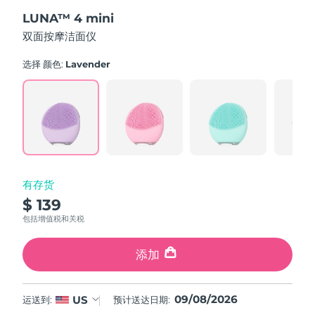
out
斯洛伐克
预计送达日期
8/8/26
LUNA™ 4 mini
of
5
双面按摩洁面仪
stars,
斯洛文尼亚
预计送达日期
8/8/26
average
rating
选择 颜色:
Lavender
value.
南非
预计送达日期
8/16/26
Read
545
Reviews.
韩国
预计送达日期
8/10/26
Same
page
link.
西班牙
预计送达日期
8/8/26
瑞典
预计送达日期
8/8/26
有存货
$ 139
瑞士
预计送达日期
8/8/26
包括增值税和关税
台湾
预计送达日期
8/13/26
添加
泰国
预计送达日期
8/12/26
09/08/2026
US
运送到:
预计送达日期:
土耳其
预计送达日期
8/9/26