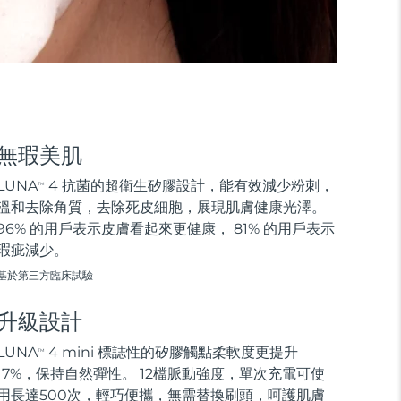
無瑕美肌
LUNA
4 抗菌的超衛生矽膠設計，能有效減少粉刺，
TM
溫和去除角質，去除死皮細胞，展現肌膚健康光澤。
96% 的用戶表示皮膚看起來更健康， 81% 的用戶表示
瑕疵減少。
基於第三方臨床試驗
升級設計
LUNA
4 mini 標誌性的矽膠觸點柔軟度更提升
TM
17%，保持自然彈性。 12檔脈動強度，單次充電可使
用長達500次，輕巧便攜，無需替換刷頭，呵護肌膚