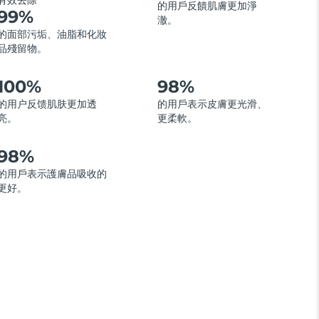
有效去除
的用戶反饋肌膚更加淨
99%
澈。
的面部污垢、油脂和化妝
品殘留物。
100%
98%
的用户反馈肌肤更加透
的用戶表示皮膚更光滑、
亮。
更柔軟。
98%
的用戶表示護膚品吸收的
更好。