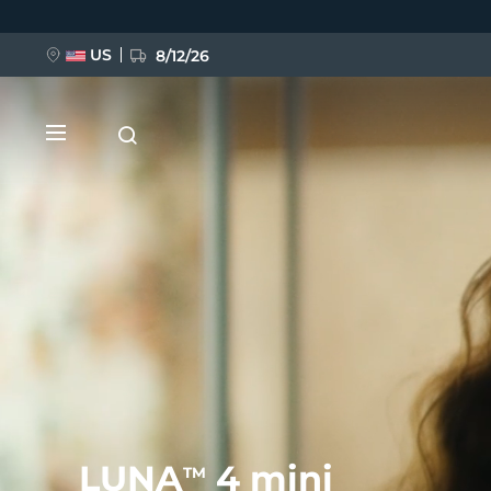
移
至
主
內
US
8/12/26
容
新品
BREAKING NEWS
FAQ™ Pure Beauty-Tech Elixir
LUNA
4 mini
TM