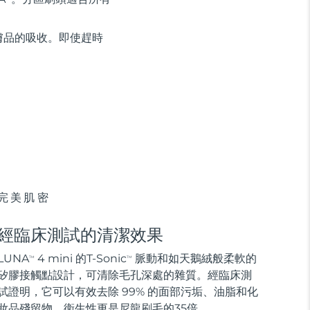
膚品的吸收。即使趕時
完美肌密
經臨床測試的清潔效果
LUNA
4 mini 的T-Sonic
脈動和如天鵝絨般柔軟的
TM
TM
矽膠接觸點設計，可清除毛孔深處的雜質。經臨床測
試證明，它可以有效去除 99% 的面部污垢、油脂和化
妝品殘留物，衛生性更是尼龍刷毛的35倍。