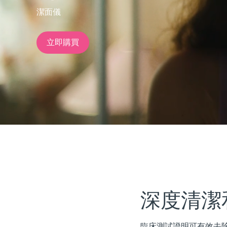
潔面儀
issa™ Teeth Whitening Set
立即購買
FAQ™ Dual LED Panel
熱門產品
特別優惠
暢銷產品
深度清潔
臨床測試證明可有效去除