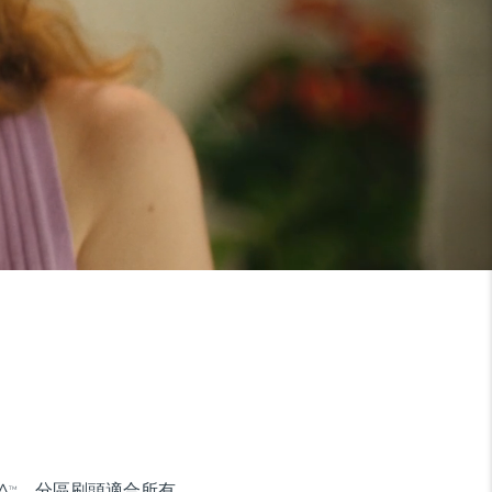
A
。分區刷頭適合所有
TM