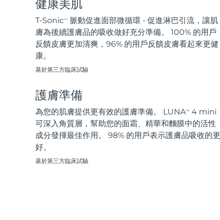
健康美肌
脫毛
FAQ™護膚品
身體護理
FAQ™護膚品
FAQ™產品
FAQ™ skincare
All FAQ™ skincare
All FAQ™ skincare
PEACH™ 2 Pro Max
BEAR™ 2 body
T-Sonic
脈動促進面部微循環 - 促進淋巴引流，讓肌
TM
All hair treatments
All FAQ™ skincare
Professional IPL hair removal device
Microcurrent body toning
膚為後續護膚品的吸收做好充分準備。 100% 的用戶
反饋皮膚更加清爽，96% 的用戶反饋皮膚看起來更健
FAQ™產品
FAQ™產品
康。
痘肌護理
FAQ™ products
眼部護理
All anti-aging treatments
All LED treatments
PEACH™ 2
LUNA™ 4 body
All toning treatments
基於第三方臨床試驗
ESPADA™ 2 plus
BEAR™ 2 eyes & lips
IPL hair removal
Massaging body brush
Recurring acne LED therapy
Microcurrent line smoothing device
護膚準備
PEACH™ 2 go
SUPERCHARGED™ serum
為您的肌膚提供更有效的護膚準備。 LUNA
4 mini
護發
毛孔護理
TM
ESPADA™ 2
IRIS™ 2
Travel-friendly IPL hair removal
Firming body serum
可深入角質層，幫助您的面霜、精華和麵膜中的活性
LUNA™ 4 hair
KIWI™ derma
Acne treatment device
Rejuvenating eye massager
成分發揮最佳作用。 98% 的用戶表示護膚品吸收的
NEW
2-in-1 LED scalp massager
Diamond microdermabrasion .
好。
PEACH™ Cooling Prep Gel
基於第三方臨床試驗
ESPADA™ Blemish Solution
眼部護膚
牙齒美白
Cooling IPL hair removal gel
FLIP™ play advanced
KIWI™
Concentrated acne gel
Advanced eye care treatment
issa™ Teeth Whitening Set
LED light hairbrush
Blackhead remover
Dual LED + sonic device & 18% PAP gel
更多的
ESPADA™ 設備
眼部護理設備
LUNA™ Dual-Peptide Scalp