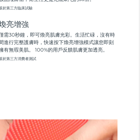
基於第三方臨床試驗
煥亮增強
僅需30秒鐘，即可煥亮肌膚光彩。生活忙碌，沒有時
間進行完整護膚時，快速按下煥亮增強模式讓您即刻
擁有無瑕美肌。 100%的用戶反饋肌膚更加透亮。
基於第三方消費者測試