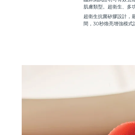
紅光療法
肌膚類型。超衛生、多
超衛生抗菌矽膠設計，
間，30秒煥亮增強模式
瑞典美膚護理
面部清潔
緊致提拉
LUNA™ 4 套裝
BEAR™ 2 套裝
Anti-aging massage
Microcurrent toning
補水保濕
口腔護理
LUNA™ 4 Plus
BEAR™ 2 go
UFO™ 3 套裝
issa™ 4
Massage, LED heating
Microcurrent toning on-the-go
Deep facial hydration
Hybrid silicone sonic toothbrush
FAQ™ 抗老護理
LUNA™ 4 Men
BEAR™ 2 eyes & lips
NEW
UFO™ 3 LED
issa™ 4 plus
For men, anti-aging massage
Microcurrent line smoothing device