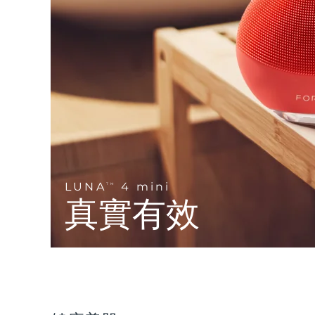
Near-infrared and red light therapy device
Smart hybrid silicone sonic toothbrush
抗老
LED 護理
LUNA™ 4 mini
面部提拉護理
FAQ™ 101
FAQ™ 201
UFO™ 3 mini
issa™ 4 smile
For young skin, T-zone
Premium anti-aging skincare
NEW
Clinical anti-aging
LED mask
Red light therapy device for young skin
Hybrid silicone sonic toothbrush
生髮
LUNA™ 4 go
BEAR™ 設備
肌膚年輕化
FAQ™ 102
FAQ™ 202
UFO™ 3 go
issa™ 4 baby
For travel or gym bag
All premium facelift devices
FAQ™ 301
FAQ™ 501
Advanced clinical anti-aging
LED mask
Portable red light therapy
For ages 0-3
NEW
LED hair strengthening scalp massager
Full-Spectrum Red Light Therapy
LUNA™護膚
LUNA
4 mini
FAQ™ 103
TM
FAQ™ 211
保健品
面膜
issa™ Teeth Whitening Set
Premium cleansers & balm
真實有效
FAQ™ Scalp Serum
FAQ™ 502
Luxurious clinical anti-aging set
Anti-aging neck & décolleté LED mask
Rejuvenation & hydration
Dual LED + sonic device & 18% PAP gel
Scalp recovery probiotic serum
Full-Spectrum Red Light Therapy
LUNA™ 設備
專業治療
FAQ™ P1 Primer
FAQ™ 221
UFO™ 設備
ISSA™ 設備
All facial cleansing devices
FAQ™護膚品
Manuka honey primer
Anti-aging LED hand mask
FAQ™ Red Light Serum
All deep facial hydration devices
All silicone sonic toothbrushes
All FAQ™ skincare