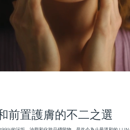
和前置護膚的不二之選
99%的污垢、油脂和化妝品殘留物，是迄今為止最溫和的 LUN