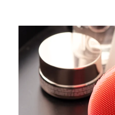
KIWI™ 皮肤护理
All acne treatment devices
All revitalizing eye massagers
Serum
issa™ Teeth Whitening Gel
Advanced pore care essentials
For healthy hair
18% PAP
護膚品
男士
全部購買
FOREO APP
關於我們