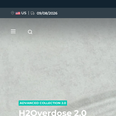
跳
转
到
主
US
09/08/2026
要
内
容
新品
BREAKING NEWS
FAQ™ Pure Beauty-Tech Elixir
ADVANCED COLLECTION 2.0
H2Overdose 2.0