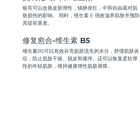
KIWI™ 皮肤护理
All acne treatment devices
All revitalizing eye massagers
Serum
issa™ Teeth Whitening Gel
银耳可以改善皮肤弹性，镇静发红，中和自由基对肌
Advanced pore care essentials
For healthy hair
18% PAP
肤损伤的影响。 同时，维生素 E 强效滋养肌肤并预防
其提前衰老。
护肤品
男士
修复愈合-维生素 B5
维生素B5可以有效补充肌肤流失的水分，舒缓肌肤炎
全部购买
症，防止肌肤干燥、脱皮和瘙痒。还可以恢复柔软弹
性的年轻肌肤，维持健康弹性肌肤屏障。
FOREO APP
关于我们