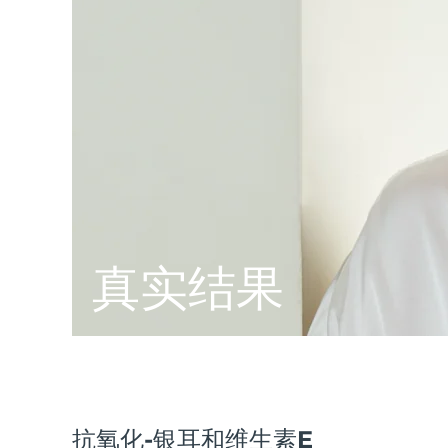
脱毛
FAQ™护肤品
身体护理
FAQ™护肤品
FAQ™产品
FAQ™ skincare
All FAQ™ skincare
All FAQ™ skincare
PEACH™ 2 Pro Max
BEAR™ 2 body
All hair treatments
All FAQ™ skincare
Professional IPL hair removal device
Microcurrent body toning
FAQ™产品
FAQ™产品
痘肌护理
FAQ™ products
眼部护理
All anti-aging treatments
All LED treatments
PEACH™ 2
LUNA™ 4 body
All toning treatments
ESPADA™ 2 plus
BEAR™ 2 eyes & lips
IPL hair removal
Massaging body brush
Recurring acne LED therapy
Microcurrent line smoothing device
PEACH™ 2 go
SUPERCHARGED™ serum
护发
毛孔护理
ESPADA™ 2
IRIS™ 2
Travel-friendly IPL hair removal
Firming body serum
LUNA™ 4 hair
KIWI™ derma
真实结果
Acne treatment device
Rejuvenating eye massager
NEW
2-in-1 LED scalp massager
Diamond microdermabrasion .
PEACH™ Cooling Prep Gel
ESPADA™ Blemish Solution
眼部护肤
牙齿美白
Cooling IPL hair removal gel
FLIP™ play advanced
KIWI™
Concentrated acne gel
Advanced eye care treatment
issa™ Teeth Whitening Set
LED light hairbrush
Blackhead remover
Dual LED + sonic device & 18% PAP gel
更多的
ESPADA™ 设备
眼部护理设备
抗氧化-银耳和维生素E
LUNA™ Dual-Peptide Scalp