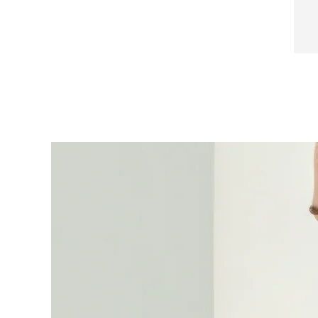
Lecithin, Butylphenyl Methylpropional
Near-infrared and red light therapy device
Smart hybrid silicone sonic toothbrush
抗老
LED治疗
LUNA™ 4 mini
面部提拉护理
FAQ™ 101
FAQ™ 201
UFO™ 3 mini
issa™ 4 smile
For young skin, T-zone
Premium anti-aging skincare
NEW
Clinical anti-aging
LED mask
Red light therapy device for young skin
Hybrid silicone sonic toothbrush
生发
LUNA™ 4 go
BEAR™ 设备
肌肤年轻化
FAQ™ 102
FAQ™ 202
UFO™ 3 go
issa™ 4 baby
For travel or gym bag
All premium facelift devices
FAQ™ 301
FAQ™ 501
Advanced clinical anti-aging
LED mask
Portable red light therapy
For ages 0-3
NEW
LED hair strengthening scalp massager
Full-Spectrum Red Light Therapy
LUNA™ 护肤
FAQ™ 103
FAQ™ 211
保健品
面膜
issa™ Teeth Whitening Set
Premium cleansers & balm
FAQ™ Scalp Serum
FAQ™ 502
Luxurious clinical anti-aging set
Anti-aging neck & décolleté LED mask
Rejuvenation & hydration
Dual LED + sonic device & 18% PAP gel
Scalp recovery probiotic serum
Full-Spectrum Red Light Therapy
LUNA™ 设备
专业治疗
FAQ™ P1 Primer
FAQ™ 221
UFO™ 设备
ISSA™ 设备
All facial cleansing devices
FAQ™护肤品
Manuka honey primer
Anti-aging LED hand mask
FAQ™ Red Light Serum
All deep facial hydration devices
All silicone sonic toothbrushes
All FAQ™ skincare