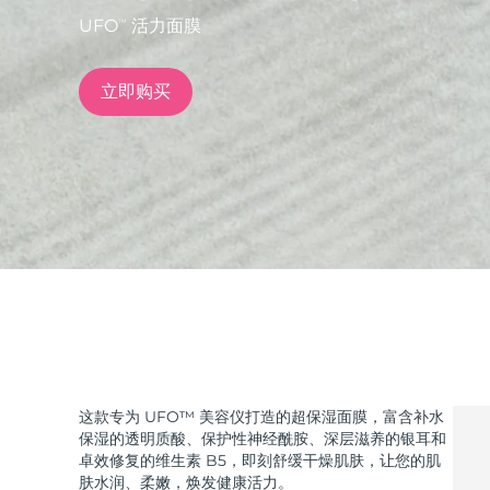
UFO
活力面膜
TM
issa™ Teeth Whitening Set
立即购买
FAQ™ Dual LED Panel
热门产品
特别优惠
畅销产品
这款专为 UFO™ 美容仪打造的超保湿面膜，富含补水
保湿的透明质酸、保护性神经酰胺、深层滋养的银耳和
卓效修复的维生素 B5，即刻舒缓干燥肌肤，让您的肌
肤水润、柔嫩，焕发健康活力。