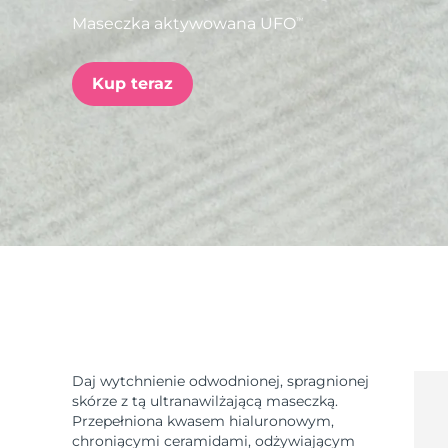
Maseczka aktywowana UFO
TM
issa™ Teeth Whitening Set
Kup teraz
FAQ™ Dual LED Panel
POPULARNY
Specjalne oferty
Bestsellery
Daj wytchnienie odwodnionej, spragnionej
skórze z tą ultranawilżającą maseczką.
Przepełniona kwasem hialuronowym,
chroniącymi ceramidami, odżywiającym