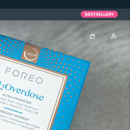
BESTSELLERY
Zaloguj
Profil użytkownika
Moje urządzenia
Moje zamówienia
Moje adresy
Moje subskrypcje