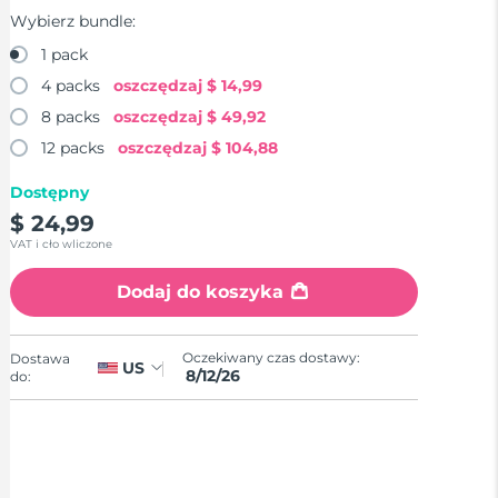
Wybierz bundle:
1 pack
4 packs
oszczędzaj
$ 14,99
8 packs
oszczędzaj
$ 49,92
12 packs
oszczędzaj
$ 104,88
Dostępny
$ 24,99
VAT i cło wliczone
Dodaj do koszyka
Oczekiwany czas dostawy:
Dostawa
US
8/12/26
do: