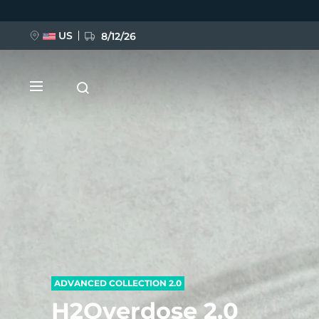
Przejdź
do
treści
US
8/12/26
NOWOŚĆ
BREAKING NEWS
FAQ™ Pure Beauty-Tech Elixir
ADVANCED COLLECTION 2.0
H2Overdose 2.0