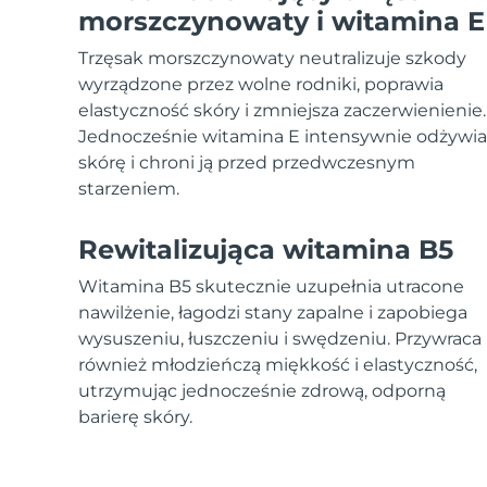
Urządzenia ESPADA™
Urządzenia do pielęgnacji oczu
LUNA™ Dual-Peptide Scalp
morszczynowaty i witamina E
Pielęgnacja skóry KIWI™
All acne treatment devices
All revitalizing eye massagers
Serum
issa™ Teeth Whitening Gel
Advanced pore care essentials
Trzęsak morszczynowaty neutralizuje szkody
For healthy hair
18% PAP
wyrządzone przez wolne rodniki, poprawia
Kosmetyki
Mężczyźni
elastyczność skóry i zmniejsza zaczerwienienie.
Jednocześnie witamina E intensywnie odżywia
skórę i chroni ją przed przedwczesnym
starzeniem.
Kupuj
Rewitalizująca witamina B5
Witamina B5 skutecznie uzupełnia utracone
nawilżenie, łagodzi stany zapalne i zapobiega
FOREO APP
wysuszeniu, łuszczeniu i swędzeniu. Przywraca
również młodzieńczą miękkość i elastyczność,
O NAS
utrzymując jednocześnie zdrową, odporną
barierę skóry.