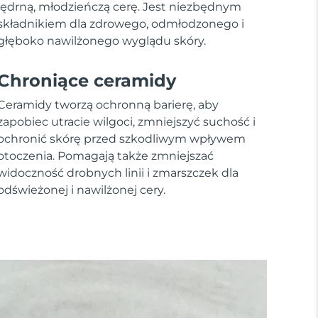
jędrną, młodzieńczą cerę. Jest niezbędnym
składnikiem dla zdrowego, odmłodzonego i
głęboko nawilżonego wyglądu skóry.
Chroniące ceramidy
Ceramidy tworzą ochronną barierę, aby
zapobiec utracie wilgoci, zmniejszyć suchość i
ochronić skórę przed szkodliwym wpływem
otoczenia. Pomagają także zmniejszać
widoczność drobnych linii i zmarszczek dla
odświeżonej i nawilżonej cery.