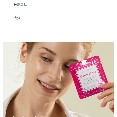
Professional IPL hair removal device
Microcurrent body toning
All hair treatments
All FAQ™ skincare
特别之处
德国
预计送达日期
8/9/26
临床证明，使用后可保持肌肤水润长达 8 小时。
FAQ™产品
FAQ™产品
痘肌护理
眼部护理
成分
直布罗陀
PEACH™ 2
LUNA™ 4 body
预计送达日期
8/13/26
提亮眼部肌肤并减少浮肿。
FAQ™ products
All anti-aging treatments
All LED treatments
ESPADA™ 2 plus
BEAR™ 2 eyes & lips
强化皮肤屏障，减少水分流失，防止干燥。
IPL hair removal
Massaging body brush
Aqua/Water/Eau, Methylpropanediol, Niacinamide, Rosa
All toning treatments
Centifolia Flower Water, Caffeine, Vaccinium Macrocarpon
希腊
预计送达日期
8/9/26
Recurring acne LED therapy
Microcurrent line smoothing device
减少眼周细纹和皱纹。
(Cranberry) Fruit Extract, Allantoin, Panthenol, Synthetic
93%的天然成分，纯素、零残忍，适合所有肤质。
Fluorphlogopite, 1,2-Hexanediol, Sodium Polyacrylate,
中国香港特别行政区
预计送达日期
8/10/26
Hydroxyacetophenone, Chlorphenesin, Butylene Glycol,
PEACH™ 2 go
SUPERCHARGED™ serum
护发
毛孔护理
Parfum/Fragrance, Titanium Dioxide (CI 77891), Alpha-
ESPADA™ 2
IRIS™ 2
Travel-friendly IPL hair removal
Firming body serum
Isomethyl Ionone, Citronellol
匈牙利
LUNA™ 4 hair
预计送达日期
8/9/26
KIWI™ derma
Acne treatment device
Rejuvenating eye massager
NEW
2-in-1 LED scalp massager
Diamond microdermabrasion .
冰岛
预计送达日期
8/10/26
PEACH™ Cooling Prep Gel
ESPADA™ Blemish Solution
眼部护肤
牙齿美白
Cooling IPL hair removal gel
印度尼西亚
预计送达日期
8/7/26
FLIP™ play advanced
KIWI™
Concentrated acne gel
Advanced eye care treatment
issa™ Teeth Whitening Set
LED light hairbrush
Blackhead remover
爱尔兰
预计送达日期
8/9/26
更多的
Dual LED + sonic device & 18% PAP gel
ESPADA™ 设备
眼部护理设备
马恩岛
预计送达日期
8/11/26
LUNA™ Dual-Peptide Scalp
KIWI™ 皮肤护理
All acne treatment devices
All revitalizing eye massagers
Serum
issa™ Teeth Whitening Gel