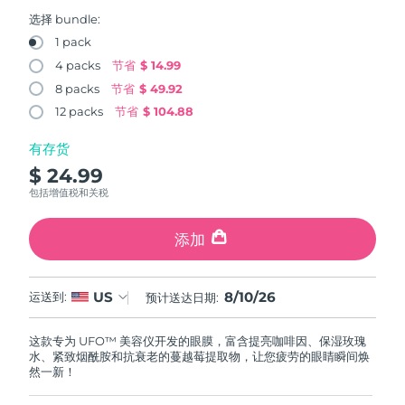
FAQ™ 101
FAQ™ 201
中国
LUNA™ 4 mini
面部提拉护理
预计送达日期
8/9/26
NEW
选择 bundle:
issa™ 4 smile
UFO™ 3 mini
Clinical anti-aging
LED mask
For young skin, T-zone
Premium anti-aging skincare
1 pack
哥伦比亚
预计送达日期
8/13/26
Hybrid silicone sonic toothbrush
Red light therapy device for young skin
4 packs
节省
$ 14.99
生发
肌肤年轻化
8 packs
节省
$ 49.92
克罗地亚
预计送达日期
8/9/26
FAQ™ 102
FAQ™ 202
LUNA™ 4 go
BEAR™ 设备
FAQ™ 301
FAQ™ 501
12 packs
节省
$ 104.88
issa™ 4 baby
UFO™ 3 go
Advanced clinical anti-aging
LED mask
For travel or gym bag
All premium facelift devices
NEW
塞浦路斯
预计送达日期
8/10/26
LED hair strengthening scalp massager
Full-Spectrum Red Light Therapy
For ages 0-3
Portable red light therapy
有存货
$ 24.99
捷克
预计送达日期
8/9/26
FAQ™ 103
FAQ™ 211
LUNA™ 护肤
保健品
包括增值税和关税
FAQ™ Scalp Serum
FAQ™ 502
issa™ Teeth Whitening Set
面膜
Luxurious clinical anti-aging set
Anti-aging neck & décolleté LED mask
Premium cleansers & balm
丹麦
预计送达日期
8/9/26
Scalp recovery probiotic serum
Full-Spectrum Red Light Therapy
Dual LED + sonic device & 18% PAP gel
Rejuvenation & hydration
添加
专业治疗
爱沙尼亚
预计送达日期
8/9/26
FAQ™ P1 Primer
FAQ™ 221
LUNA™ 设备
FAQ™护肤品
8/10/26
US
ISSA™ 设备
运送到:
预计送达日期:
UFO™ 设备
Manuka honey primer
Anti-aging LED hand mask
芬兰
FAQ™ Red Light Serum
预计送达日期
8/9/26
All facial cleansing devices
All FAQ™ skincare
All silicone sonic toothbrushes
All deep facial hydration devices
这款专为 UFO™ 美容仪开发的眼膜，富含提亮咖啡因、保湿玫瑰
法国
预计送达日期
8/9/26
脱毛
身体护理
水、紧致烟酰胺和抗衰老的蔓越莓提取物，让您疲劳的眼睛瞬间焕
FAQ™护肤品
FAQ™护肤品
然一新！
PEACH™ 2 Pro Max
BEAR™ 2 body
FAQ™产品
FAQ™ skincare
法属波利尼西亚
预计送达日期
8/13/26
All FAQ™ skincare
All FAQ™ skincare