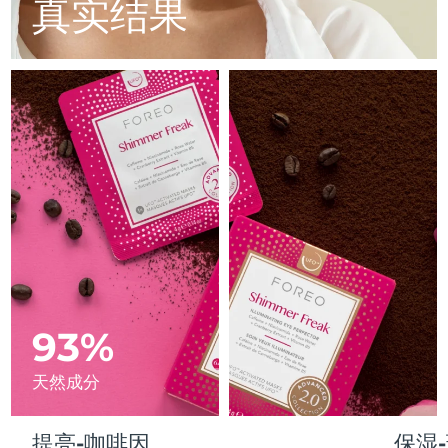
Advanced pore care essentials
真实结果
以色列
预计送达日期
8/13/26
For healthy hair
18% PAP
护肤品
男士
意大利
预计送达日期
8/9/26
日本
预计送达日期
8/12/26
泽西岛
预计送达日期
8/14/26
全部购买
哈萨克斯坦
预计送达日期
8/11/26
FOREO APP
科威特
预计送达日期
8/9/26
关于我们
拉脱维亚
预计送达日期
8/9/26
黎巴嫩
93%
预计送达日期
8/10/26
立陶宛
预计送达日期
8/9/26
天然成分
卢森堡
预计送达日期
8/9/26
提亮-咖啡因
保湿