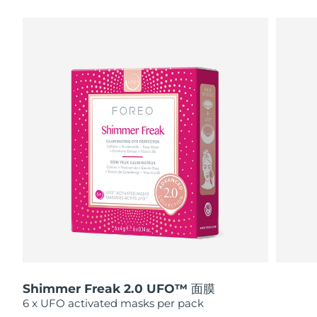
瑞典美肤护理
奥地利
预计送达日期
8/9/26
巴林
预计送达日期
8/10/26
面部清洁
紧致提拉
比利时
预计送达日期
8/9/26
LUNA™ 4 套装
BEAR™ 2 套装
百慕大
预计送达日期
8/15/26
Anti-aging massage
Microcurrent toning
波斯尼亚和黑塞哥维那
预计送达日期
8/12/26
补水保湿
口腔护理
LUNA™ 4 Plus
BEAR™ 2 go
文莱
预计送达日期
8/14/26
UFO™ 3 套装
issa™ 4
Massage, LED heating
Microcurrent toning on-the-go
FAQ™ 抗老护理
Deep facial hydration
Hybrid silicone sonic toothbrush
保加利亚
预计送达日期
8/9/26
NEW
LUNA™ 4 Men
BEAR™ 2 eyes & lips
加拿大
预计送达日期
8/13/26
UFO™ 3 LED
issa™ 4 plus
For men, anti-aging massage
Microcurrent line smoothing device
Near-infrared and red light therapy
Smart hybrid silicone sonic toothbrush
Shimmer Freak 2.0 UFO™ 面膜
智利
预计送达日期
8/13/26
device
抗老
LED治疗
6 x UFO activated masks per pack