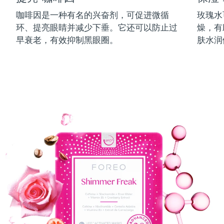
中国澳门特别行政区
预计送达日期
8/11/26
咖啡因是一种有名的兴奋剂，可促进微循
玫瑰水
环、提亮眼睛并减少下垂。它还可以防止过
燥，有
马来西亚
预计送达日期
8/12/26
早衰老，有效抑制黑眼圈。
肤水润
马耳他
预计送达日期
8/9/26
墨西哥
预计送达日期
8/13/26
摩纳哥
预计送达日期
8/10/26
荷兰
预计送达日期
8/9/26
新西兰
预计送达日期
8/9/26
挪威
预计送达日期
8/9/26
阿曼
预计送达日期
8/12/26
菲律宾
预计送达日期
8/12/26