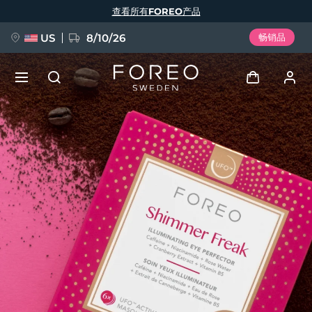
跳
查看所有FOREO产品
转
到
主
要
US
8/10/26
畅销品
内
容
新品
登录
语言
BREAKING NEWS
用户信息
English
Deutsch
Español
我的设备
FAQ™ Pure Beauty-Tech Elixir
Français
Italiano
Português
我的订单
Polski
Svenska
Русский
Türkçe
简体中文
繁體中文
我的地址
issa™ Teeth Whitening Set
我的订阅