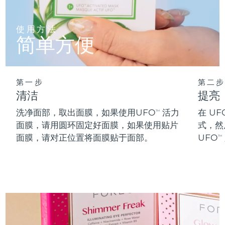
阿拉伯联合酋长国
预计送达日期
8/10/26
使用方法
简单方便
英国
预计送达日期
8/9/26
美国
预计送达日期
8/10/26
第一步
第二步
乌兹别克斯坦
预计送达日期
8/14/26
清洁
提亮
洗净面部，取出面膜，如果使用UFO
活力
在 UF
TM
越南
预计送达日期
8/15/26
面膜，请用圆环固定好面膜，如果使用贴片
式，然
面膜，请对正位置将面膜贴于面部。
UFO
TM