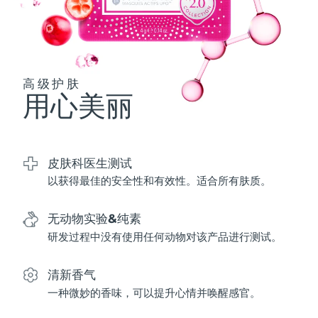
波兰
预计送达日期
8/10/26
葡萄牙
预计送达日期
8/9/26
高级护肤
用心美丽
波多黎各
预计送达日期
8/11/26
卡塔尔
预计送达日期
8/10/26
皮肤科医生测试
留尼汪
预计送达日期
8/14/26
以获得最佳的安全性和有效性。适合所有肤质。
罗马尼亚
预计送达日期
8/9/26
无动物实验&纯素
俄罗斯
预计送达日期
8/17/26
研发过程中没有使用任何动物对该产品进行测试。
沙特阿拉伯
预计送达日期
8/10/26
清新香气
一种微妙的香味，可以提升心情并唤醒感官。
新加坡
预计送达日期
8/11/26