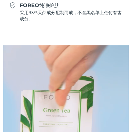
FOREO纯净护肤
斯洛伐克
预计送达日期
8/9/26
采用93%天然成分配制而成，不含黑名单上任何有害
成分。
斯洛文尼亚
预计送达日期
8/9/26
南非
预计送达日期
8/17/26
韩国
预计送达日期
8/11/26
西班牙
预计送达日期
8/9/26
瑞典
预计送达日期
8/9/26
瑞士
预计送达日期
8/9/26
台湾
预计送达日期
8/14/26
泰国
预计送达日期
8/13/26
土耳其
预计送达日期
8/10/26