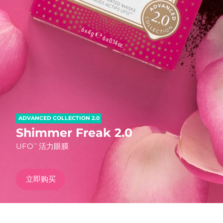
发货国家
美国
预计送达日期
8/10/26
FAQ™ Dual LED Panel
英国
预计送达日期
8/9/26
热门产品
西班牙
预计送达日期
8/9/26
澳大利亚
预计送达日期
8/12/26
ADVANCED COLLECTION 2.0
法国
预计送达日期
8/9/26
Shimmer Freak 2.0
特别优惠
畅销产品
UFO
活力眼膜
TM
德国
预计送达日期
8/9/26
加拿大
预计送达日期
8/13/26
立即购买
红光疗法
澳大利亚
预计送达日期
8/12/26