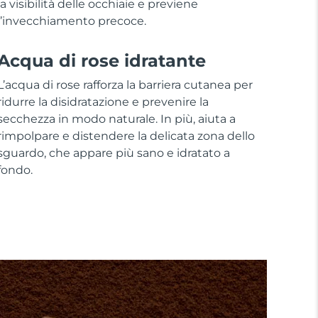
la visibilità delle occhiaie e previene
l’invecchiamento precoce.
Acqua di rose idratante
L’acqua di rose rafforza la barriera cutanea per
ridurre la disidratazione e prevenire la
secchezza in modo naturale. In più, aiuta a
rimpolpare e distendere la delicata zona dello
sguardo, che appare più sano e idratato a
fondo.