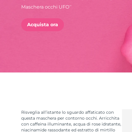
Maschera occhi UFO
TM
issa™ Teeth Whitening Set
Acquista ora
FAQ™ Dual LED Panel
POPOLARE
Offerte speciali
Bestseller
Risveglia all’istante lo sguardo affaticato con
questa maschera per contorno occhi. Arricchita
con caffeina illuminante, acqua di rose idratante,
niacinamide rassodante ed estratto di mirtillo