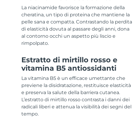
Skincare KIWI™
All acne treatment devices
All revitalizing eye massagers
Serum
issa™ Teeth Whitening Gel
La niacinamide favorisce la formazione della
Advanced pore care essentials
For healthy hair
18% PAP
cheratina, un tipo di proteina che mantiene la
pelle sana e compatta. Contrastando la perdita
Cosmetici
Uomini
di elasticità dovuta al passare degli anni, dona
al contorno occhi un aspetto più liscio e
rimpolpato.
Vedi tutto
Estratto di mirtillo rosso e
vitamina B5 antiossidanti
La vitamina B5 è un efficace umettante che
APP FOREO
previene la disidratazione, restituisce elasticità
e preserva la salute della barriera cutanea.
CHI SIAMO
L’estratto di mirtillo rosso contrasta i danni dei
radicali liberi e attenua la visibilità dei segni del
tempo.