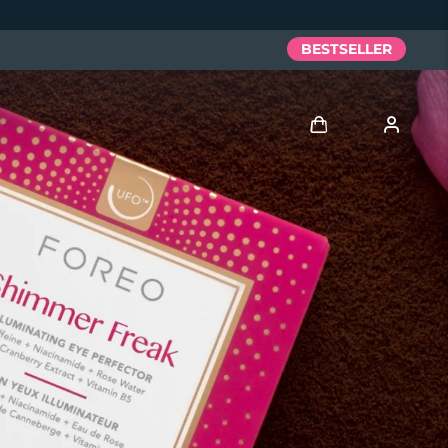
BESTSELLER
Accedi
Profilo utente
I miei dispositivi
I miei ordini
I miei indirizzi
I miei abbonamenti