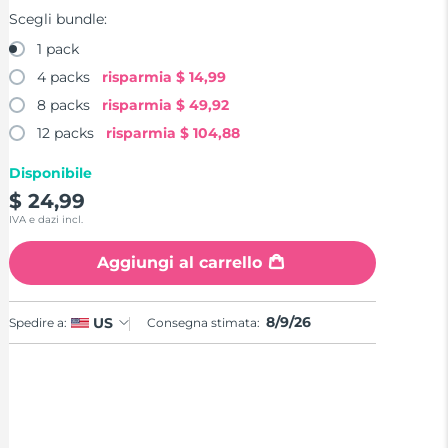
Scegli bundle:
1 pack
4 packs
risparmia
$ 14,99
8 packs
risparmia
$ 49,92
12 packs
risparmia
$ 104,88
Disponibile
$ 24,99
IVA e dazi incl.
Aggiungi al carrello
8/9/26
US
Spedire a:
Consegna stimata: