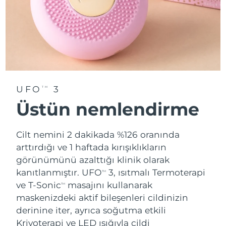
Tahmini teslim tarihi
Tayland
12/08/2026
Tahmini teslim tarihi
Türkiye
09/08/2026
Birleşik Arap
Tahmini teslim tarihi
Emirlikleri
09/08/2026
UFO
3
TM
Tahmini teslim tarihi
Birleşik Krallık
Üstün nemlendirme
08/08/2026
Amerika Birleşik
Tahmini teslim tarihi
Cilt nemini 2 dakikada %126 oranında
Devletleri
09/08/2026
arttırdığı ve 1 haftada kırışıklıkların
görünümünü azalttığı klinik olarak
Tahmini teslim tarihi
Özbekistan
kanıtlanmıştır. UFO
3, ısıtmalı Termoterapi
13/08/2026
TM
ve T-Sonic
masajını kullanarak
TM
Tahmini teslim tarihi
maskenizdeki aktif bileşenleri cildinizin
Vietnam
14/08/2026
derinine iter, ayrıca soğutma etkili
Kriyoterapi ve LED ışığıyla cildi