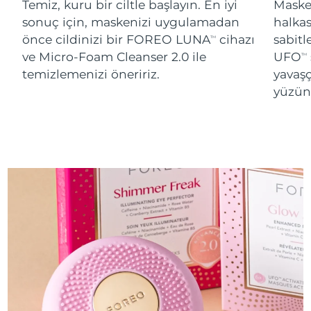
Temiz, kuru bir ciltle başlayın. En iyi
Maskey
sonuç için, maskenizi uygulamadan
halka
Tahmini teslim tarihi
Slovenya
08/08/2026
önce cildinizi bir FOREO LUNA
cihazı
sabitl
TM
ve Micro-Foam Cleanser 2.0 ile
UFO
TM
Tahmini teslim tarihi
Güney Afrika
temizlemenizi öneririz.
yavaşç
16/08/2026
yüzünü
Tahmini teslim tarihi
Güney Kore
10/08/2026
Tahmini teslim tarihi
İspanya
08/08/2026
Tahmini teslim tarihi
İsveç
08/08/2026
Tahmini teslim tarihi
İsviçre
08/08/2026
Tahmini teslim tarihi
Tayvan
13/08/2026