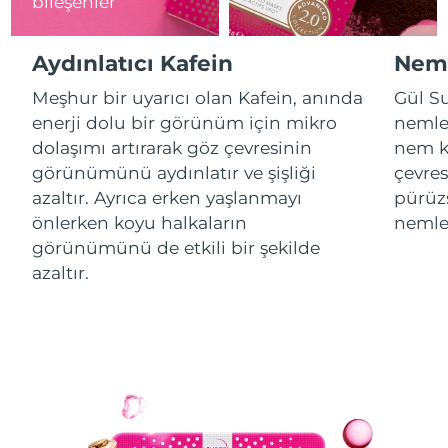
bileşenler
Tahmini teslim tarihi
İsrail
12/08/2026
Aydınlatıcı Kafein
Neml
Tahmini teslim tarihi
Meşhur bir uyarıcı olan Kafein, anında
Gül Su
İtalya
08/08/2026
enerji dolu bir görünüm için mikro
nemlen
dolaşımı artırarak göz çevresinin
nem ka
Tahmini teslim tarihi
Japonya
11/08/2026
görünümünü aydınlatır ve şişliği
çevres
azaltır. Ayrıca erken yaşlanmayı
pürüzs
Tahmini teslim tarihi
Jersey
önlerken koyu halkaların
nemlen
13/08/2026
görünümünü de etkili bir şekilde
Tahmini teslim tarihi
azaltır.
Kazakistan
10/08/2026
Tahmini teslim tarihi
Kuveyt
08/08/2026
Tahmini teslim tarihi
Letonya
08/08/2026