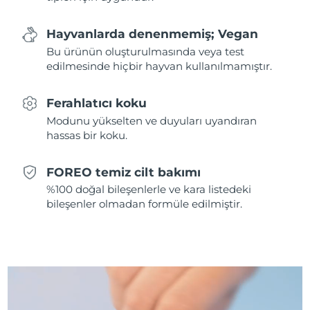
Tahmini teslim tarihi
Hollanda
Hayvanlarda denenmemiş; Vegan
08/08/2026
Bu ürünün oluşturulmasında veya test
Tahmini teslim tarihi
edilmesinde hiçbir hayvan kullanılmamıştır.
Yeni Zelanda
08/08/2026
Ferahlatıcı koku
Tahmini teslim tarihi
Norveç
08/08/2026
Modunu yükselten ve duyuları uyandıran
hassas bir koku.
Tahmini teslim tarihi
Umman
11/08/2026
FOREO temiz cilt bakımı
Tahmini teslim tarihi
%100 doğal bileşenlerle ve kara listedeki
Filipinler
11/08/2026
bileşenler olmadan formüle edilmiştir.
Tahmini teslim tarihi
Polonya
09/08/2026
Tahmini teslim tarihi
Portekiz
08/08/2026