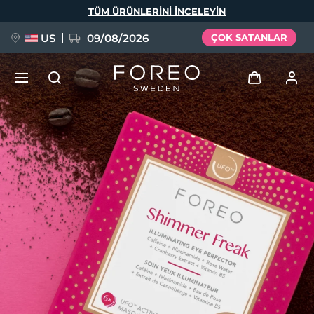
Ana
TÜM ÜRÜNLERINI INCELEYIN
içeriğe
atla
US
09/08/2026
ÇOK SATANLAR
YENİ
Giriş
Dil Seçimi
BREAKING NEWS
Kullanici profi̇li̇
English
Deutsch
Español
Cihazlarım
FAQ™ Pure Beauty-Tech Elixir
Français
Italiano
Português
Siparişlerim
Polski
Svenska
Русский
Türkçe
简体中文
繁體中文
Adresim
issa™ Teeth Whitening Set
Aboneliklerim