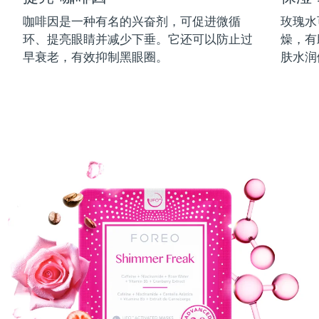
中国澳门特别行政区
预计送达日期
8/14/26
咖啡因是一种有名的兴奋剂，可促进微循
玫瑰水
环、提亮眼睛并减少下垂。它还可以防止过
燥，有
马来西亚
预计送达日期
8/15/26
早衰老，有效抑制黑眼圈。
肤水润
马耳他
预计送达日期
8/12/26
墨西哥
预计送达日期
8/16/26
摩纳哥
预计送达日期
8/13/26
荷兰
预计送达日期
8/12/26
新西兰
预计送达日期
8/12/26
挪威
预计送达日期
8/12/26
阿曼
预计送达日期
8/15/26
菲律宾
预计送达日期
8/15/26