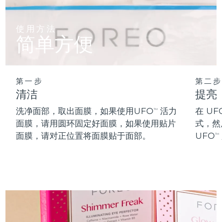
阿拉伯联合酋长国
预计送达日期
8/13/26
使用方法
简单方便
英国
预计送达日期
8/12/26
美国
预计送达日期
8/13/26
第一步
第二步
乌兹别克斯坦
预计送达日期
8/17/26
清洁
提亮
洗净面部，取出面膜，如果使用UFO
活力
在 UF
TM
越南
预计送达日期
8/18/26
面膜，请用圆环固定好面膜，如果使用贴片
式，然
面膜，请对正位置将面膜贴于面部。
UFO
TM