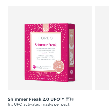
瑞典美肤护理
奥地利
预计送达日期
8/12/26
巴林
预计送达日期
8/13/26
面部清洁
紧致提拉
比利时
预计送达日期
8/12/26
LUNA™ 4 套装
BEAR™ 2 套装
百慕大
预计送达日期
8/18/26
Anti-aging massage
Microcurrent toning
波斯尼亚和黑塞哥维那
预计送达日期
8/15/26
补水保湿
口腔护理
LUNA™ 4 Plus
BEAR™ 2 go
文莱
预计送达日期
8/17/26
UFO™ 3 套装
issa™ 4
Massage, LED heating
Microcurrent toning on-the-go
FAQ™ 抗老护理
Deep facial hydration
Hybrid silicone sonic toothbrush
保加利亚
预计送达日期
8/12/26
NEW
LUNA™ 4 Men
BEAR™ 2 eyes & lips
加拿大
预计送达日期
8/16/26
UFO™ 3 LED
issa™ 4 plus
For men, anti-aging massage
Microcurrent line smoothing device
Near-infrared and red light therapy
Smart hybrid silicone sonic toothbrush
Shimmer Freak 2.0 UFO™ 面膜
智利
预计送达日期
8/16/26
device
抗老
LED治疗
6 x UFO activated masks per pack