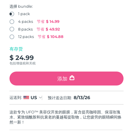
FAQ™ 101
FAQ™ 201
中国
LUNA™ 4 mini
面部提拉护理
预计送达日期
8/12/26
NEW
选择 bundle:
issa™ 4 smile
UFO™ 3 mini
Clinical anti-aging
LED mask
For young skin, T-zone
Premium anti-aging skincare
1 pack
哥伦比亚
预计送达日期
8/16/26
Hybrid silicone sonic toothbrush
Red light therapy device for young skin
4 packs
节省
$ 14.99
生发
肌肤年轻化
8 packs
节省
$ 49.92
克罗地亚
预计送达日期
8/12/26
FAQ™ 102
FAQ™ 202
LUNA™ 4 go
BEAR™ 设备
FAQ™ 301
FAQ™ 501
12 packs
节省
$ 104.88
issa™ 4 baby
UFO™ 3 go
Advanced clinical anti-aging
LED mask
For travel or gym bag
All premium facelift devices
NEW
塞浦路斯
预计送达日期
8/13/26
LED hair strengthening scalp massager
Full-Spectrum Red Light Therapy
For ages 0-3
Portable red light therapy
有存货
$ 24.99
捷克
预计送达日期
8/12/26
FAQ™ 103
FAQ™ 211
LUNA™ 护肤
保健品
包括增值税和关税
FAQ™ Scalp Serum
FAQ™ 502
issa™ Teeth Whitening Set
面膜
Luxurious clinical anti-aging set
Anti-aging neck & décolleté LED mask
Premium cleansers & balm
丹麦
预计送达日期
8/12/26
Scalp recovery probiotic serum
Full-Spectrum Red Light Therapy
Dual LED + sonic device & 18% PAP gel
Rejuvenation & hydration
添加
专业治疗
爱沙尼亚
预计送达日期
8/12/26
FAQ™ P1 Primer
FAQ™ 221
LUNA™ 设备
FAQ™护肤品
8/13/26
US
ISSA™ 设备
运送到:
预计送达日期:
UFO™ 设备
Manuka honey primer
Anti-aging LED hand mask
芬兰
FAQ™ Red Light Serum
预计送达日期
8/12/26
All facial cleansing devices
All FAQ™ skincare
All silicone sonic toothbrushes
All deep facial hydration devices
这款专为 UFO™ 美容仪开发的眼膜，富含提亮咖啡因、保湿玫瑰
法国
预计送达日期
8/12/26
脱毛
身体护理
水、紧致烟酰胺和抗衰老的蔓越莓提取物，让您疲劳的眼睛瞬间焕
FAQ™护肤品
FAQ™护肤品
然一新！
PEACH™ 2 Pro Max
BEAR™ 2 body
FAQ™产品
FAQ™ skincare
法属波利尼西亚
预计送达日期
8/16/26
All FAQ™ skincare
All FAQ™ skincare