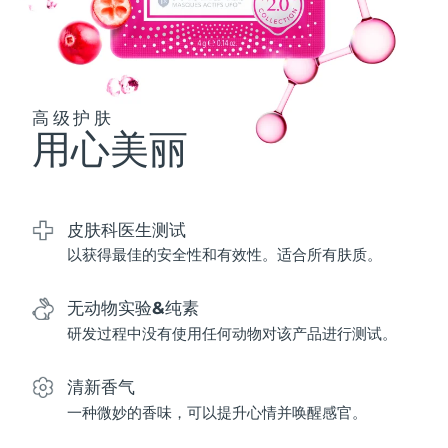
波兰
预计送达日期
8/13/26
葡萄牙
预计送达日期
8/12/26
高级护肤
用心美丽
波多黎各
预计送达日期
8/14/26
卡塔尔
预计送达日期
8/13/26
皮肤科医生测试
留尼汪
预计送达日期
8/17/26
以获得最佳的安全性和有效性。适合所有肤质。
罗马尼亚
预计送达日期
8/12/26
无动物实验&纯素
俄罗斯
预计送达日期
8/20/26
研发过程中没有使用任何动物对该产品进行测试。
沙特阿拉伯
预计送达日期
8/13/26
清新香气
一种微妙的香味，可以提升心情并唤醒感官。
新加坡
预计送达日期
8/14/26