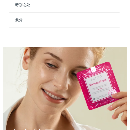
Professional IPL hair removal device
Microcurrent body toning
All hair treatments
All FAQ™ skincare
特别之处
德国
预计送达日期
8/12/26
临床证明，使用后可保持肌肤水润长达 8 小时。
FAQ™产品
FAQ™产品
痘肌护理
眼部护理
成分
直布罗陀
PEACH™ 2
LUNA™ 4 body
预计送达日期
8/16/26
提亮眼部肌肤并减少浮肿。
FAQ™ products
All anti-aging treatments
All LED treatments
ESPADA™ 2 plus
BEAR™ 2 eyes & lips
强化皮肤屏障，减少水分流失，防止干燥。
IPL hair removal
Massaging body brush
Aqua/Water/Eau, Methylpropanediol, Niacinamide, Rosa
All toning treatments
Centifolia Flower Water, Caffeine, Vaccinium Macrocarpon
希腊
预计送达日期
8/12/26
Recurring acne LED therapy
Microcurrent line smoothing device
减少眼周细纹和皱纹。
(Cranberry) Fruit Extract, Allantoin, Panthenol, Synthetic
93%的天然成分，纯素、零残忍，适合所有肤质。
Fluorphlogopite, 1,2-Hexanediol, Sodium Polyacrylate,
中国香港特别行政区
预计送达日期
8/13/26
Hydroxyacetophenone, Chlorphenesin, Butylene Glycol,
PEACH™ 2 go
SUPERCHARGED™ serum
护发
毛孔护理
Parfum/Fragrance, Titanium Dioxide (CI 77891), Alpha-
ESPADA™ 2
IRIS™ 2
Travel-friendly IPL hair removal
Firming body serum
Isomethyl Ionone, Citronellol
匈牙利
LUNA™ 4 hair
预计送达日期
8/12/26
KIWI™ derma
Acne treatment device
Rejuvenating eye massager
NEW
2-in-1 LED scalp massager
Diamond microdermabrasion .
冰岛
预计送达日期
8/13/26
PEACH™ Cooling Prep Gel
ESPADA™ Blemish Solution
眼部护肤
牙齿美白
Cooling IPL hair removal gel
印度尼西亚
预计送达日期
8/10/26
FLIP™ play advanced
KIWI™
Concentrated acne gel
Advanced eye care treatment
issa™ Teeth Whitening Set
LED light hairbrush
Blackhead remover
爱尔兰
预计送达日期
8/12/26
更多的
Dual LED + sonic device & 18% PAP gel
ESPADA™ 设备
眼部护理设备
马恩岛
预计送达日期
8/14/26
LUNA™ Dual-Peptide Scalp
KIWI™ 皮肤护理
All acne treatment devices
All revitalizing eye massagers
Serum
issa™ Teeth Whitening Gel