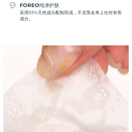
FOREO纯净护肤
斯洛伐克
预计送达日期
8/12/26
采用93%天然成分配制而成，不含黑名单上任何有害
成分。
斯洛文尼亚
预计送达日期
8/12/26
南非
预计送达日期
8/20/26
韩国
预计送达日期
8/14/26
西班牙
预计送达日期
8/12/26
瑞典
预计送达日期
8/12/26
瑞士
预计送达日期
8/12/26
台湾
预计送达日期
8/17/26
泰国
预计送达日期
8/16/26
土耳其
预计送达日期
8/13/26