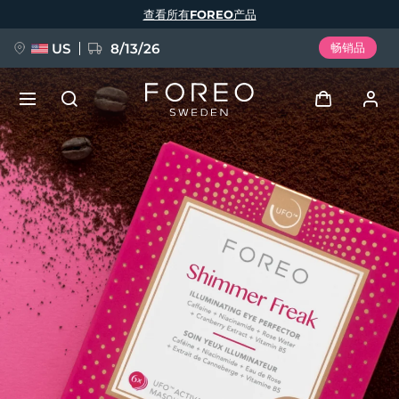
跳
查看所有FOREO产品
转
到
主
要
US
8/13/26
畅销品
内
容
新品
登录
语言
BREAKING NEWS
用户信息
English
Deutsch
Español
我的设备
FAQ™ Pure Beauty-Tech Elixir
Français
Italiano
Português
我的订单
Polski
Svenska
Русский
Türkçe
简体中文
繁體中文
我的地址
issa™ Teeth Whitening Set
我的订阅