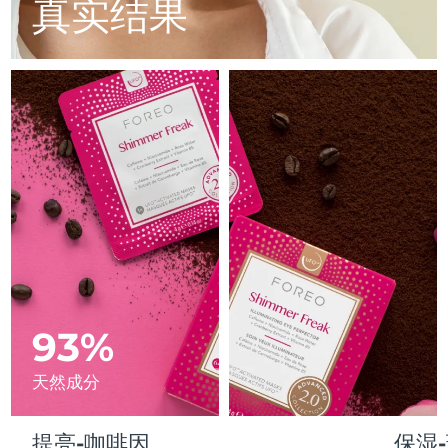
Advanced pore care essentials
真实结果
以色列
预计送达日期
8/16/26
For healthy hair
18% PAP
护肤品
男士
意大利
预计送达日期
8/12/26
日本
预计送达日期
8/15/26
泽西岛
预计送达日期
8/17/26
全部购买
哈萨克斯坦
预计送达日期
8/14/26
FOREO APP
科威特
预计送达日期
8/12/26
关于我们
拉脱维亚
预计送达日期
8/12/26
黎巴嫩
93%
预计送达日期
8/13/26
立陶宛
预计送达日期
8/12/26
天然成分
卢森堡
预计送达日期
8/12/26
提亮-咖啡因
保湿