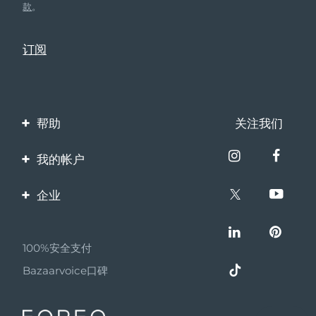
款
。
帮助
关注我们
联系我们
我的帐户
订单与运输
产品注册
企业
保修与退换货
客服支持
关于FOREO
常见问题
100%安全支付
伙伴计划
电池信息
Bazaarvoice口碑
联盟新闻
MYSA