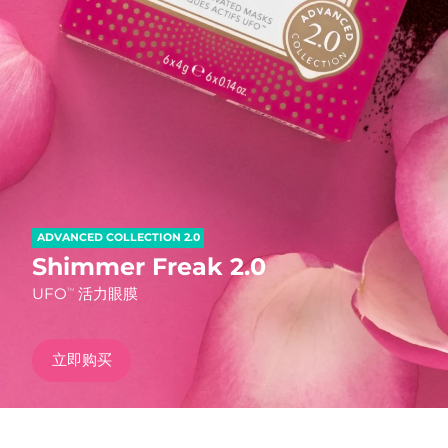
发货国家
美国
预计送达日期
8/13/26
FAQ™ Dual LED Panel
英国
预计送达日期
8/12/26
热门产品
西班牙
预计送达日期
8/12/26
澳大利亚
预计送达日期
8/15/26
ADVANCED COLLECTION 2.0
法国
预计送达日期
8/12/26
Shimmer Freak 2.0
特别优惠
畅销产品
UFO
活力眼膜
TM
德国
预计送达日期
8/12/26
加拿大
预计送达日期
8/16/26
立即购买
红光疗法
澳大利亚
预计送达日期
8/15/26