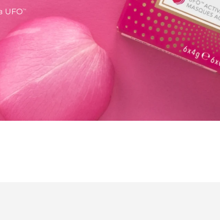
аз UFO
TM