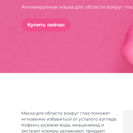
Активируемая маска для области вокруг гл
issa™ Teeth Whitening Set
Купить сейчас
FAQ™ Dual LED Panel
ПОДАРКИ И НАБОРЫ
Специальные
предложения
БЕСТСЕЛЛЕРЫ
Маска для области вокруг глаз поможет
мгновенно избавиться от усталого взгляда.
Кофеин, розовая вода, ниацинамид и
экстракт клюквы увлажняют, придают