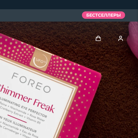
БЕСТСЕЛЛЕРЫ
Войти
Профиль пользователя
Мои приборы
Мои заказы
Мои адреса
Мои подписки