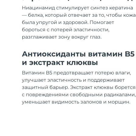
Уход KIWI™
All acne treatment devices
All revitalizing eye massagers
Serum
issa™ Teeth Whitening Gel
Ниацинамид стимулирует синтез кератина
Advanced pore care essentials
For healthy hair
18% PAP
— белка, который отвечает за то, чтобы кожа
была упругой и здоровой. Помогает
Косметика
Для мужчин
бороться с потерей эластичности,
разглаживает зону вокруг глаз.
Антиоксиданты витамин B5
Купить
и экстракт клюквы
Витамин B5 предотвращает потерю влаги,
улучшает эластичность и поддерживает
FOREO APP
защитный барьер. Экстракт клюквы борется
с повреждениями свободными радикалами,
ПОДРОБНЕЕ
уменьшает видимость заломов и морщин.