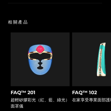
Professional IPL hair removal device
Microcurrent body toning
All hair treatments
All FAQ™ skincare
將100%的配方輸送至真皮深處。
水、透明質酸鈉、丁二醇、水解透明質酸、甘油辛酸酯、木糖醇、
德國
預計送達日期
8/9/26
魁蒿葉提取物、赤松葉提取物、苦參根提取物
100%天然成分。
FAQ™產品
FAQ™產品
痘肌護理
眼部護理
配方純素零殘忍。
直布羅陀
PEACH™ 2
LUNA™ 4 body
預計送達日期
8/13/26
FAQ™ products
All anti-aging treatments
相關產品
All LED treatments
ESPADA™ 2 plus
BEAR™ 2 eyes & lips
IPL hair removal
Massaging body brush
All toning treatments
希臘
預計送達日期
8/9/26
Recurring acne LED therapy
Microcurrent line smoothing device
中國香港特別行政區
預計送達日期
8/10/26
PEACH™ 2 go
SUPERCHARGED™ serum
護發
毛孔護理
ESPADA™ 2
IRIS™ 2
Travel-friendly IPL hair removal
Firming body serum
匈牙利
LUNA™ 4 hair
預計送達日期
8/9/26
KIWI™ derma
Acne treatment device
Rejuvenating eye massager
NEW
2-in-1 LED scalp massager
Diamond microdermabrasion .
冰島
預計送達日期
8/10/26
PEACH™ Cooling Prep Gel
ESPADA™ Blemish Solution
眼部護膚
牙齒美白
Cooling IPL hair removal gel
印尼
預計送達日期
8/7/26
FLIP™ play advanced
KIWI™
Concentrated acne gel
Advanced eye care treatment
issa™ Teeth Whitening Set
LED light hairbrush
Blackhead remover
愛爾蘭
預計送達日期
8/9/26
更多的
Dual LED + sonic device & 18% PAP gel
FAQ™ 201
FAQ™ 102
ESPADA™ 設備
眼部護理設備
超輕矽膠彩光（紅、藍、綠光）
在家享受專業面部護
曼島
預計送達日期
8/11/26
LUNA™ Dual-Peptide Scalp
KIWI™ 皮肤护理
All acne treatment devices
All revitalizing eye massagers
面罩儀
Serum
issa™ Teeth Whitening Gel