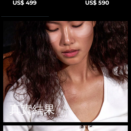
Advanced pore care essentials
以色列
預計送達日期
8/13/26
US$ 499
US$ 590
For healthy hair
18% PAP
護膚品
男士
義大利
預計送達日期
8/9/26
日本
預計送達日期
8/12/26
澤西島
預計送達日期
8/14/26
全部購買
哈薩克
預計送達日期
8/11/26
FOREO APP
科威特
預計送達日期
8/9/26
關於我們
拉脫維亞
預計送達日期
8/9/26
黎巴嫩
預計送達日期
8/10/26
真實結果
立陶宛
預計送達日期
8/9/26
盧森堡
預計送達日期
8/9/26