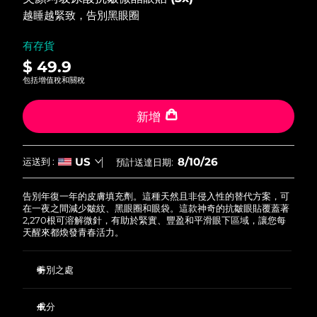
FAQ™ 101
FAQ™ 201
中國
LUNA™ 4 mini
面部提拉護理
預計送達日期
8/9/26
5
NEW
越睡越緊致，告別黑眼圈
issa™ 4 smile
stars,
UFO™ 3 mini
Clinical anti-aging
LED mask
For young skin, T-zone
Premium anti-aging skincare
average
哥倫比亞
預計送達日期
8/13/26
Hybrid silicone sonic toothbrush
Red light therapy device for young skin
rating
有存貨
value.
生髮
肌膚年輕化
$ 49.9
Read
克羅埃西亞
預計送達日期
8/9/26
FAQ™ 102
FAQ™ 202
LUNA™ 4 go
BEAR™ 設備
3
包括增值稅和關稅
FAQ™ 301
FAQ™ 501
Reviews.
issa™ 4 baby
UFO™ 3 go
Advanced clinical anti-aging
LED mask
For travel or gym bag
All premium facelift devices
NEW
Same
賽普勒斯
預計送達日期
8/10/26
LED hair strengthening scalp massager
Full-Spectrum Red Light Therapy
page
For ages 0-3
Portable red light therapy
新增
link.
捷克
預計送達日期
8/9/26
FAQ™ 103
FAQ™ 211
LUNA™護膚
保健品
FAQ™ Scalp Serum
FAQ™ 502
8/10/26
US
issa™ Teeth Whitening Set
运送到 :
預計送達日期:
面膜
Luxurious clinical anti-aging set
Anti-aging neck & décolleté LED mask
Premium cleansers & balm
丹麥
預計送達日期
8/9/26
Scalp recovery probiotic serum
Full-Spectrum Red Light Therapy
Dual LED + sonic device & 18% PAP gel
Rejuvenation & hydration
專業治療
告別年復一年的皮膚填充劑。這種天然且非侵入性的替代方案，可
愛沙尼亞
預計送達日期
8/9/26
在一夜之間減少皺紋、黑眼圈和眼袋。這款神奇的抗皺眼貼覆蓋著
FAQ™ P1 Primer
FAQ™ 221
LUNA™ 設備
2,270根可溶解微針，有助於緊實、豐盈和平滑眼下區域，讓您每
FAQ™護膚品
天醒來都煥發青春活力。
ISSA™ 設備
UFO™ 設備
Manuka honey primer
Anti-aging LED hand mask
芬蘭
FAQ™ Red Light Serum
預計送達日期
8/9/26
All facial cleansing devices
All FAQ™ skincare
All silicone sonic toothbrushes
All deep facial hydration devices
法國
特別之處
預計送達日期
8/9/26
脫毛
身體護理
FAQ™護膚品
FAQ™護膚品
臨床證明僅2周後即可改善皺紋的出現。
PEACH™ 2 Pro Max
BEAR™ 2 body
FAQ™產品
FAQ™ skincare
法屬玻里尼西亞
預計送達日期
8/13/26
All FAQ™ skincare
成分
All FAQ™ skincare
臨床證明僅2周後即可提升皮膚緊致度。