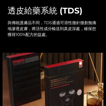
斯洛伐克
預計送達日期
8/9/26
透皮給藥系統 (TDS)
斯洛維尼亞
預計送達日期
8/9/26
與傳統護膚品不同，TDS通過可溶性微針微創無痛
南非
預計送達日期
8/17/26
地滲透皮膚，將活性成分輸送到真皮深處，確保您
獲得100%配方的益處。
南韓
預計送達日期
8/11/26
西班牙
預計送達日期
8/9/26
瑞典
預計送達日期
8/9/26
瑞士
預計送達日期
8/9/26
台灣
預計送達日期
8/14/26
泰國
預計送達日期
8/13/26
土耳其
預計送達日期
8/10/26