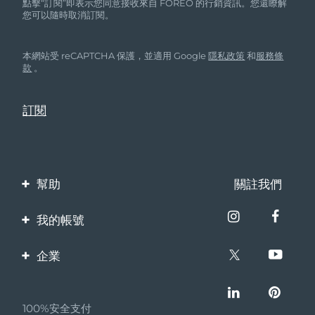
點擊“訂閱”即表示您同意接收來自 FOREO 的行銷資訊。您還瞭解
您可以隨時取消訂閱。
本網站受 reCAPTCHA 保護，並適用 Google
隱私政策
和
服務條
款
。
幫助
關註我們
聯繫我們
我的帳號
訂單與運輸
產品註冊
企業
保修與退換貨
客服支持
關於FOREO
常見問題
100%安全支付
夥伴計畫