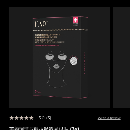
瑞典美膚護理
奧地利
預計送達日期
8/9/26
巴林
預計送達日期
8/10/26
面部清潔
緊致提拉
比利時
預計送達日期
8/9/26
LUNA™ 4 套裝
BEAR™ 2 套裝
百慕達
預計送達日期
8/15/26
Anti-aging massage
Microcurrent toning
波士尼亞與赫塞哥維納
預計送達日期
8/12/26
補水保濕
口腔護理
LUNA™ 4 Plus
BEAR™ 2 go
汶萊
預計送達日期
8/14/26
UFO™ 3 套裝
issa™ 4
Massage, LED heating
Microcurrent toning on-the-go
FAQ™ 抗老護理
Deep facial hydration
Hybrid silicone sonic toothbrush
保加利亞
預計送達日期
8/9/26
NEW
LUNA™ 4 Men
BEAR™ 2 eyes & lips
加拿大
預計送達日期
8/13/26
UFO™ 3 LED
issa™ 4 plus
For men, anti-aging massage
Microcurrent line smoothing device
Near-infrared and red light therapy
Smart hybrid silicone sonic toothbrush
5.0
(3)
智利
預計送達日期
8/13/26
Write a review
5.0
device
抗老
LED 護理
out
芙顏珂玻尿酸抗皺微晶眼貼 (3x)
of