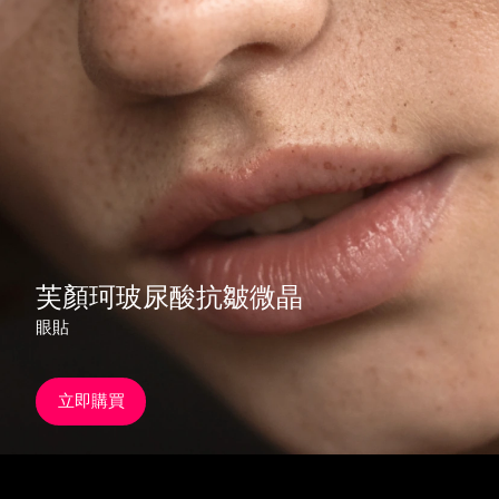
發貨國家
美國
預計送達日期
8/10/26
FAQ™ Dual LED Panel
英國
預計送達日期
8/9/26
熱門產品
西班牙
預計送達日期
8/9/26
澳洲
預計送達日期
8/12/26
法國
預計送達日期
8/9/26
芙顏珂玻尿酸抗皺微晶
特別優惠
暢銷產品
眼貼
德國
預計送達日期
8/9/26
加拿大
預計送達日期
8/13/26
立即購買
紅光療法
澳洲
預計送達日期
8/12/26