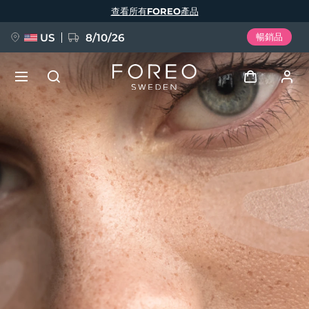
移
查看所有FOREO產品
至
主
內
容
US
8/10/26
暢銷品
新品
登入
語言
BREAKING NEWS
用戶信息
English
Deutsch
Español
我的設備
FAQ™ Pure Beauty-Tech Elixir
Français
Italiano
Português
我的訂單
Polski
Svenska
Русский
Türkçe
简体中文
繁體中文
我的地址
issa™ Teeth Whitening Set
我的訂閱