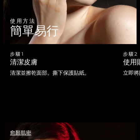
使用方法
簡單易行
步驟1
步驟2
清潔皮膚
使用
清潔並擦乾面部。撕下保護貼紙。
立即將
愈顏肌密