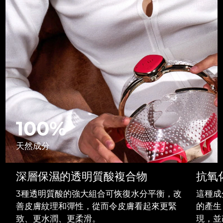
中國澳門特別行政區
預計送達日期
8/11/26
馬來西亞
預計送達日期
8/12/26
馬爾他
預計送達日期
8/9/26
墨西哥
預計送達日期
8/13/26
摩納哥
預計送達日期
8/10/26
100%
荷蘭
預計送達日期
8/9/26
天然成分
紐西蘭
預計送達日期
8/9/26
深層保濕的透明質酸複合物
抗氧
挪威
預計送達日期
8/9/26
3種透明質酸的強大組合可恢復水分平衡，改
這種成
阿曼
預計送達日期
8/12/26
善皮膚紋理和彈性，從而令皮膚看起來更緊
的產生
致、更水潤、更柔滑。
現，並
菲律賓
預計送達日期
8/12/26