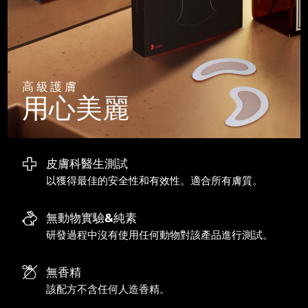
阿拉伯聯合大公國
預計送達日期
8/10/26
英國
預計送達日期
8/9/26
高級護膚
美國
預計送達日期
8/10/26
用心美麗
烏茲別克
預計送達日期
8/14/26
越南
預計送達日期
8/15/26
皮膚科醫生測試
以獲得最佳的安全性和有效性。適合所有膚質。
無動物實驗&純素
研發過程中沒有使用任何動物對該產品進行測試。
無香精
該配方不含任何人造香精。