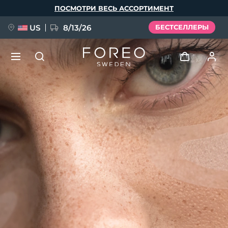
Перейти
ПОСМОТРИ ВЕСЬ АССОРТИМЕНТ
к
основному
содержанию
US
8/13/26
БЕСТСЕЛЛЕРЫ
НОВИНКА
Войти
Язык
BREAKING NEWS
Профиль пользователя
English
Deutsch
Español
Мои приборы
FAQ™ Pure Beauty-Tech Elixir
Français
Italiano
Português
Мои заказы
Polski
Svenska
Русский
Türkçe
简体中文
繁體中文
Мои адреса
issa™ Teeth Whitening Set
Мои подписки