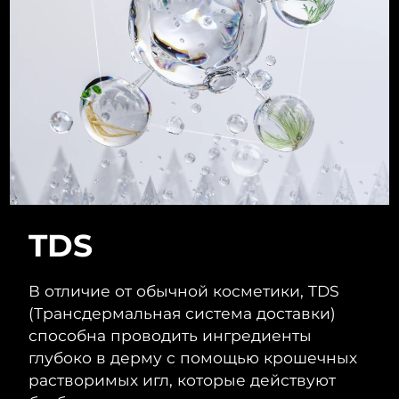
8/13/26
Ожидаемая дата доставки
Нидерланды
8/12/26
Ожидаемая дата доставки
Новая Зеландия
8/12/26
Ожидаемая дата доставки
Норвегия
8/12/26
Ожидаемая дата доставки
Оман
8/15/26
TDS
Ожидаемая дата доставки
Филиппины
8/15/26
В отличие от обычной косметики, TDS
Ожидаемая дата доставки
(Трансдермальная система доставки)
Польша
8/13/26
способна проводить ингредиенты
глубоко в дерму с помощью крошечных
Ожидаемая дата доставки
Португалия
растворимых игл, которые действуют
8/12/26