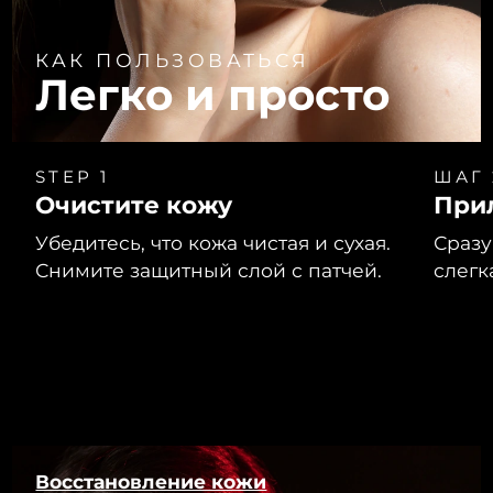
КАК ПОЛЬЗОВАТЬСЯ
Легко и просто
STEP 1
ШАГ 
Очистите кожу
При
Убедитесь, что кожа чистая и сухая.
Сразу
Снимите защитный слой с патчей.
слегк
Восстановление кожи