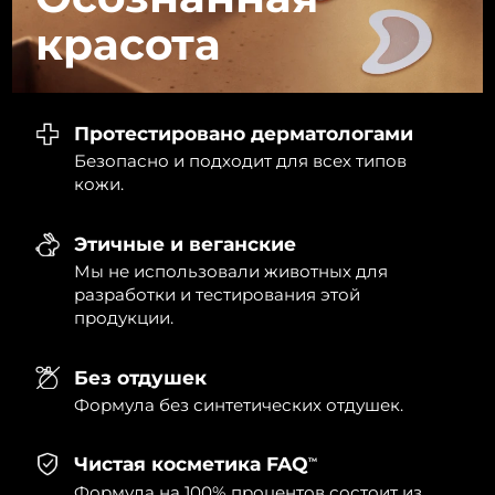
Словакия
8/12/26
красота
Ожидаемая дата доставки
Словения
8/12/26
Южно-Африканская
Ожидаемая дата доставки
Протестировано дерматологами
Республика
8/20/26
Безопасно и подходит для всех типов
кожи.
Ожидаемая дата доставки
Республика Корея
8/14/26
Этичные и веганские
Ожидаемая дата доставки
Мы не использовали животных для
Испания
8/12/26
разработки и тестирования этой
продукции.
Ожидаемая дата доставки
Швеция
8/12/26
Без отдушек
Ожидаемая дата доставки
Формула без синтетических отдушек.
Швейцария
8/12/26
Чистая косметика FAQ
Ожидаемая дата доставки
TM
Тайвань
8/17/26
Формула на 100% процентов состоит из