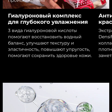
происхождения
Ожидаемая дата доставки
Ливан
8/13/26
Гиалуроновый комплекс
Анти
Ожидаемая дата доставки
для глубокого увлажнения
кра
Литва
8/12/26
3 вида гиалуроновой кислоты
Экстр
Ожидаемая дата доставки
Люксембург
помогают восстановить водный
Densi
8/12/26
баланс, улучшают текстуру и
колла
эластичность, повышают упругость,
плотн
Ожидаемая дата доставки
Макао (САР)
8/14/26
помогают сохранить здоровье кожи.
замет
Ожидаемая дата доставки
Малайзия
8/15/26
Ожидаемая дата доставки
Мальта
8/12/26
Ожидаемая дата доставки
Мексика
8/16/26
Ожидаемая дата доставки
Монако