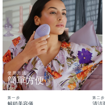
使用方法
簡單方便
第一步
第二步
解鎖美容儀
清洁