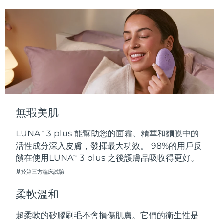
波蘭
預計送達日期
8/9/26
葡萄牙
預計送達日期
8/8/26
波多黎各
預計送達日期
8/10/26
卡達
預計送達日期
8/9/26
無瑕美肌
留尼旺
預計送達日期
8/13/26
LUNA
3 plus 能幫助您的面霜、精華和麵膜中的
TM
羅馬尼亞
預計送達日期
8/8/26
活性成分深入皮膚，發揮最大功效。 98%的用戶反
饋在使用LUNA
3 plus 之後護膚品吸收得更好。
TM
俄羅斯
預計送達日期
8/16/26
基於第三方臨床試驗
沙烏地阿拉伯
預計送達日期
8/9/26
柔軟溫和
新加坡
預計送達日期
8/10/26
超柔軟的矽膠刷毛不會損傷肌膚。它們的衛生性是