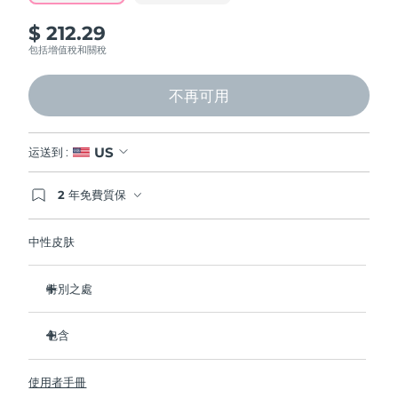
$ 212.29
包括增值稅和關稅
不再可用
US
运送到 :
2 年免費質保
如果您在2年質保期內發現任何非人為品質問題，
FOREO將免費為您更換產品。
中性皮肤
特別之處
臨床證明可去除皮膚上 99.5% 的污垢、油脂和彩妝殘留。
包含
溫和加熱肌膚，打開毛孔，融化深藏在肌膚深處的雜質。
微電流提升緊緻肌膚，撫平細紋和皺紋。
LUNA
3 plus
™
使用者手冊
按摩面部以放鬆肌肉，促進微循環，使膚色更明亮。
USB 充電線