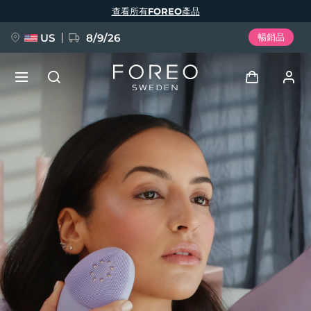
移
查看所有FOREO產品
至
主
內
容
US
8/9/26
暢銷品
新品
登入
語言
BREAKING NEWS
用戶信息
English
Deutsch
Español
我的設備
FAQ™ Pure Beauty-Tech Elixir
Français
Italiano
Português
我的訂單
Polski
Svenska
Русский
Türkçe
简体中文
繁體中文
我的地址
issa™ Teeth Whitening Set
我的訂閱