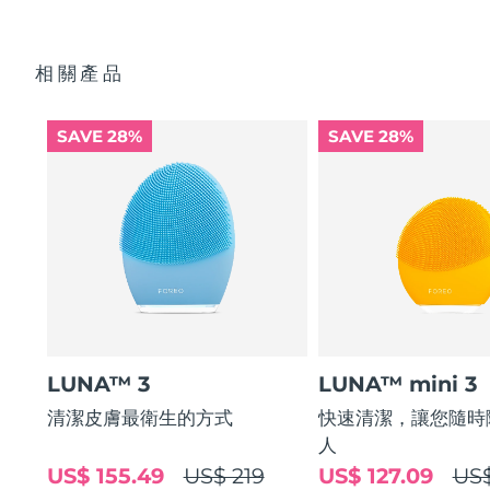
超柔軟的矽膠刷毛可溫和去除死皮細胞，不會拉扯肌膚。
快速操作指南
16 檔強度可選、符合人體工程學的輕量化設計，App智能護
通用操作指南
理。
相關產品
便攜袋
2年質保 (西班牙、葡萄牙、瑞典：3年質保)
SAVE 28%
SAVE 28%
LUNA™ 3
LUNA™ mini 3
清潔皮膚最衛生的方式
快速清潔，讓您隨時
人
US$ 155.49
US$ 219
US$ 127.09
US$