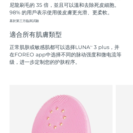
尼龍刷毛的 35 倍，並且可以溫和去除死皮細胞。
斯洛伐克
預計送達日期
8/8/26
98% 的用戶表示使用後皮膚更光滑、更柔軟。
斯洛維尼亞
預計送達日期
8/8/26
基於第三方臨床試驗
適合所有肌膚類型
南非
預計送達日期
8/16/26
正常肌肤或敏感肌都可以选择LUNA
3 plus，并
南韓
TM
預計送達日期
8/10/26
在FOREO app中选择不同的脉动强度和微电流等
级，进一步定制您的护肤程序。
西班牙
預計送達日期
8/8/26
瑞典
預計送達日期
8/8/26
瑞士
預計送達日期
8/8/26
台灣
預計送達日期
8/13/26
泰國
預計送達日期
8/12/26
土耳其
預計送達日期
8/9/26