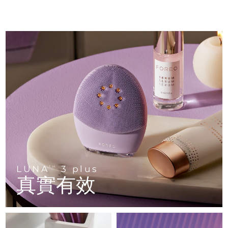
Professional IPL hair removal device
Microcurrent body toning
All hair treatments
All FAQ™ skincare
德國
預計送達日期
8/8/26
FAQ™產品
FAQ™產品
痘肌護理
眼部護理
直布羅陀
PEACH™ 2
LUNA™ 4 body
預計送達日期
8/12/26
FAQ™ products
All anti-aging treatments
All LED treatments
ESPADA™ 2 plus
BEAR™ 2 eyes & lips
IPL hair removal
Massaging body brush
All toning treatments
希臘
預計送達日期
8/8/26
Recurring acne LED therapy
Microcurrent line smoothing device
中國香港特別行政區
預計送達日期
8/9/26
PEACH™ 2 go
SUPERCHARGED™ serum
護發
毛孔護理
ESPADA™ 2
IRIS™ 2
Travel-friendly IPL hair removal
Firming body serum
匈牙利
LUNA™ 4 hair
預計送達日期
8/8/26
KIWI™ derma
Acne treatment device
Rejuvenating eye massager
NEW
2-in-1 LED scalp massager
Diamond microdermabrasion .
冰島
預計送達日期
8/9/26
PEACH™ Cooling Prep Gel
ESPADA™ Blemish Solution
眼部護膚
牙齒美白
Cooling IPL hair removal gel
印尼
預計送達日期
8/6/26
FLIP™ play advanced
KIWI™
Concentrated acne gel
Advanced eye care treatment
LUNA
3 plus
TM
issa™ Teeth Whitening Set
LED light hairbrush
Blackhead remover
真實有效
愛爾蘭
預計送達日期
8/8/26
更多的
Dual LED + sonic device & 18% PAP gel
ESPADA™ 設備
眼部護理設備
曼島
預計送達日期
8/10/26
LUNA™ Dual-Peptide Scalp
KIWI™ 皮肤护理
All acne treatment devices
All revitalizing eye massagers
Serum
issa™ Teeth Whitening Gel