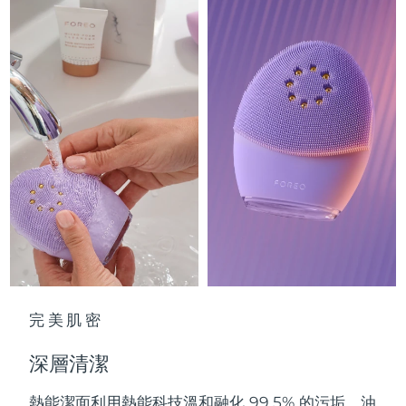
Advanced pore care essentials
以色列
預計送達日期
8/12/26
For healthy hair
18% PAP
護膚品
男士
義大利
預計送達日期
8/8/26
日本
預計送達日期
8/11/26
澤西島
預計送達日期
8/13/26
全部購買
哈薩克
預計送達日期
8/10/26
FOREO APP
科威特
預計送達日期
8/8/26
關於我們
拉脫維亞
預計送達日期
8/8/26
黎巴嫩
預計送達日期
8/9/26
完美肌密
立陶宛
預計送達日期
8/8/26
深層清潔
盧森堡
預計送達日期
8/8/26
熱能潔面利用熱能科技溫和融化 99.5% 的污垢、油