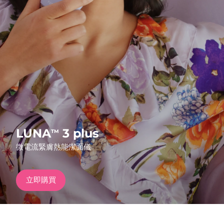
發貨國家
美國
預計送達日期
8/9/26
FAQ™ Dual LED Panel
英國
預計送達日期
8/8/26
熱門產品
西班牙
預計送達日期
8/8/26
澳洲
預計送達日期
8/11/26
法國
預計送達日期
8/8/26
LUNA
3 plus
TM
特別優惠
暢銷產品
微電流緊膚熱能潔面儀
德國
預計送達日期
8/8/26
加拿大
預計送達日期
8/12/26
立即購買
紅光療法
澳洲
預計送達日期
8/11/26