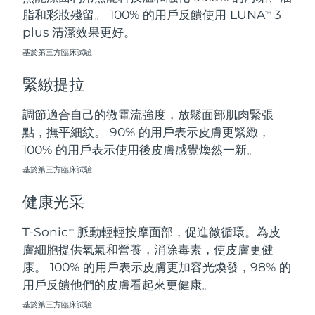
脂和彩妝殘留。 100% 的用戶反饋使用 LUNA
3
中國澳門特別行政區
TM
預計送達日期
8/10/26
plus 清潔效果更好。
馬來西亞
預計送達日期
8/11/26
基於第三方臨床試驗
緊緻提拉
馬爾他
預計送達日期
8/8/26
調節適合自己的微電流強度，放鬆面部肌肉緊張
墨西哥
預計送達日期
8/12/26
點，撫平細紋。 90% 的用戶表示皮膚更緊緻，
100% 的用戶表示使用後皮膚感覺煥然一新。
摩納哥
預計送達日期
8/9/26
基於第三方臨床試驗
荷蘭
預計送達日期
8/8/26
健康光采
紐西蘭
預計送達日期
8/8/26
T-Sonic
脈動輕輕按摩面部，促進微循環。為皮
TM
挪威
膚細胞提供氧氣和營養，消除毒素，使皮膚更健
預計送達日期
8/8/26
康。 100% 的用戶表示皮膚更加容光煥發，98% 的
阿曼
預計送達日期
8/11/26
用戶反饋他們的皮膚看起來更健康。
基於第三方臨床試驗
菲律賓
預計送達日期
8/11/26