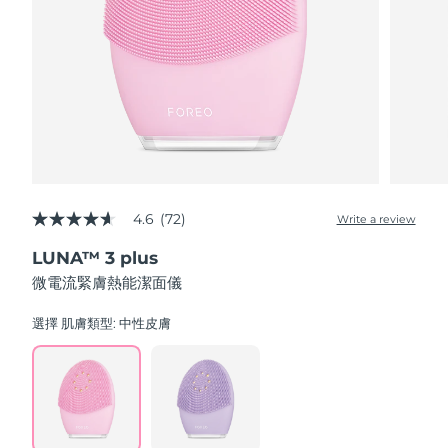
阿拉伯聯合大公國
預計送達日期
8/9/26
英國
預計送達日期
8/8/26
美國
預計送達日期
8/9/26
烏茲別克
預計送達日期
8/13/26
4.6
(72)
Write a review
4.6
越南
預計送達日期
8/14/26
out
LUNA™ 3 plus
of
5
微電流緊膚熱能潔面儀
stars,
average
rating
選擇 肌膚類型:
中性皮膚
value.
Read
72
Reviews.
Same
page
link.