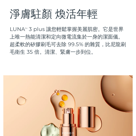
瑞典美膚護理
奧地利
預計送達日期
8/8/26
淨膚駐顏 煥活年輕
巴林
預計送達日期
8/9/26
LUNA
3 plus 讓您輕鬆掌握美麗肌密。它是世界
TM
面部清潔
緊致提拉
上唯一熱能清潔和定向微電流集於一身的潔面儀。
比利時
預計送達日期
8/8/26
超柔軟的矽膠刷毛可去除 99.5% 的雜質，比尼龍刷
LUNA™ 4 套裝
BEAR™ 2 套裝
毛衛生 35 倍。清潔、緊膚一步到位。
百慕達
預計送達日期
8/14/26
Anti-aging massage
Microcurrent toning
波士尼亞與赫塞哥維納
預計送達日期
8/11/26
補水保濕
口腔護理
LUNA™ 4 Plus
BEAR™ 2 go
汶萊
預計送達日期
8/13/26
UFO™ 3 套裝
issa™ 4
Massage, LED heating
Microcurrent toning on-the-go
FAQ™ 抗老護理
Deep facial hydration
Hybrid silicone sonic toothbrush
保加利亞
預計送達日期
8/8/26
NEW
LUNA™ 4 Men
BEAR™ 2 eyes & lips
加拿大
預計送達日期
8/12/26
UFO™ 3 LED
issa™ 4 plus
For men, anti-aging massage
Microcurrent line smoothing device
Near-infrared and red light therapy
Smart hybrid silicone sonic toothbrush
智利
預計送達日期
8/12/26
device
抗老
LED 護理