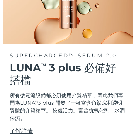
FAQ™ 101
FAQ™ 201
中國
LUNA™ 4 mini
面部提拉護理
預計送達日期
8/8/26
NEW
issa™ 4 smile
UFO™ 3 mini
Clinical anti-aging
LED mask
For young skin, T-zone
Premium anti-aging skincare
哥倫比亞
預計送達日期
8/12/26
Hybrid silicone sonic toothbrush
Red light therapy device for young skin
生髮
肌膚年輕化
克羅埃西亞
預計送達日期
8/8/26
FAQ™ 102
FAQ™ 202
LUNA™ 4 go
BEAR™ 設備
FAQ™ 301
FAQ™ 501
issa™ 4 baby
UFO™ 3 go
Advanced clinical anti-aging
LED mask
For travel or gym bag
All premium facelift devices
NEW
賽普勒斯
預計送達日期
8/9/26
LED hair strengthening scalp massager
Full-Spectrum Red Light Therapy
For ages 0-3
Portable red light therapy
SUPERCHARGED™ SERUM 2.0
捷克
預計送達日期
8/8/26
FAQ™ 103
FAQ™ 211
LUNA™護膚
保健品
LUNA
3 plus 必備好
TM
FAQ™ Scalp Serum
FAQ™ 502
issa™ Teeth Whitening Set
面膜
Luxurious clinical anti-aging set
Anti-aging neck & décolleté LED mask
Premium cleansers & balm
丹麥
預計送達日期
8/8/26
搭檔
Scalp recovery probiotic serum
Full-Spectrum Red Light Therapy
Dual LED + sonic device & 18% PAP gel
Rejuvenation & hydration
專業治療
愛沙尼亞
預計送達日期
8/8/26
FAQ™ P1 Primer
FAQ™ 221
LUNA™ 設備
所有微電流設備都必須使用介質精華，因此我們專
FAQ™護膚品
ISSA™ 設備
UFO™ 設備
Manuka honey primer
Anti-aging LED hand mask
芬蘭
FAQ™ Red Light Serum
預計送達日期
8/8/26
All facial cleansing devices
門為LUNA
3 plus 開發了一種富含角鯊烷和透明
TM
All FAQ™ skincare
All silicone sonic toothbrushes
All deep facial hydration devices
質酸的介質精華。
恢復活力。富含抗氧化劑。水潤
法國
預計送達日期
8/8/26
脫毛
身體護理
保濕。
FAQ™護膚品
FAQ™護膚品
PEACH™ 2 Pro Max
BEAR™ 2 body
FAQ™產品
FAQ™ skincare
了解詳情
法屬玻里尼西亞
預計送達日期
8/12/26
All FAQ™ skincare
All FAQ™ skincare