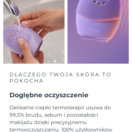
Oczekiwany czas dostawy
Izrael
8/14/26
Oczekiwany czas dostawy
Włochy
8/10/26
Oczekiwany czas dostawy
Japonia
8/13/26
Oczekiwany czas dostawy
Jersey
8/15/26
DLACZEGO TWOJA SKÓRA TO
POKOCHA
Oczekiwany czas dostawy
Kazachstan
8/12/26
Doglębne oczyszczenie
Oczekiwany czas dostawy
Kuwejt
8/10/26
Delikatne ciepło termoterapii usuwa do
99,5% brudu, sebum i pozostałości
Oczekiwany czas dostawy
Łotwa
makijażu dzięki precyzyjnemu
8/10/26
termooczyszczaniu. 100% użytkowników