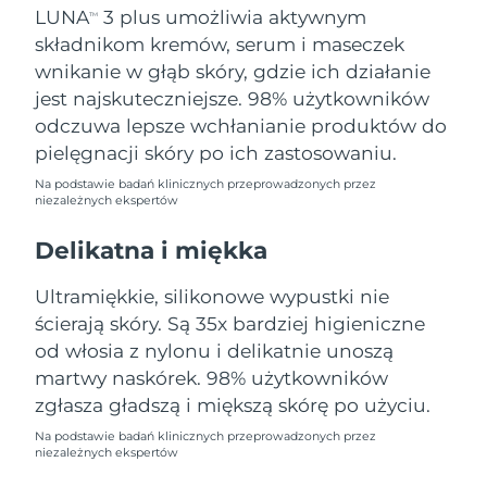
Oczekiwany czas dostawy
LUNA
3 plus umożliwia aktywnym
TM
Portoryko
8/12/26
składnikom kremów, serum i maseczek
wnikanie w głąb skóry, gdzie ich działanie
Oczekiwany czas dostawy
Katar
jest najskuteczniejsze. 98% użytkowników
8/11/26
odczuwa lepsze wchłanianie produktów do
Oczekiwany czas dostawy
pielęgnacji skóry po ich zastosowaniu.
Reunion
8/15/26
Na podstawie badań klinicznych przeprowadzonych przez
niezależnych ekspertów
Oczekiwany czas dostawy
Rumunia
8/10/26
Delikatna i miękka
Oczekiwany czas dostawy
Rosja
8/18/26
Ultramiękkie, silikonowe wypustki nie
ścierają skóry. Są 35x bardziej higieniczne
Oczekiwany czas dostawy
Arabia Saudyjska
od włosia z nylonu i delikatnie unoszą
8/11/26
martwy naskórek. 98% użytkowników
zgłasza gładszą i miększą skórę po użyciu.
Oczekiwany czas dostawy
Singapur
8/12/26
Na podstawie badań klinicznych przeprowadzonych przez
niezależnych ekspertów
Oczekiwany czas dostawy
Słowacja