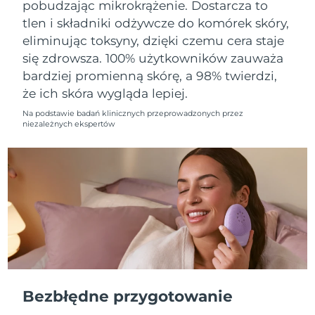
pobudzając mikrokrążenie. Dostarcza to
tlen i składniki odżywcze do komórek skóry,
Oczekiwany czas dostawy
Holandia
eliminując toksyny, dzięki czemu cera staje
8/10/26
się zdrowsza. 100% użytkowników zauważa
Oczekiwany czas dostawy
bardziej promienną skórę, a 98% twierdzi,
Nowa Zelandia
8/10/26
że ich skóra wygląda lepiej.
Oczekiwany czas dostawy
Na podstawie badań klinicznych przeprowadzonych przez
Norwegia
8/10/26
niezależnych ekspertów
Oczekiwany czas dostawy
Oman
8/13/26
Oczekiwany czas dostawy
Filipiny
8/13/26
Oczekiwany czas dostawy
Polska
8/11/26
Oczekiwany czas dostawy
Portugalia
Bezbłędne przygotowanie
8/10/26