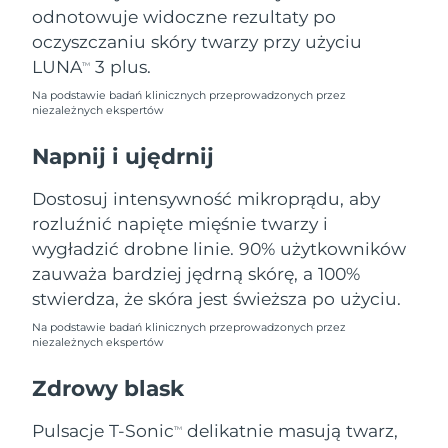
Oczekiwany czas dostawy
odnotowuje widoczne rezultaty po
Liban
8/11/26
oczyszczaniu skóry twarzy przy użyciu
LUNA
3 plus.
Oczekiwany czas dostawy
TM
Litwa
8/10/26
Na podstawie badań klinicznych przeprowadzonych przez
niezależnych ekspertów
Oczekiwany czas dostawy
Luksemburg
8/10/26
Napnij i ujędrnij
Oczekiwany czas dostawy
SRA Makau (Chiny)
Dostosuj intensywność mikroprądu, aby
8/12/26
rozluźnić napięte mięśnie twarzy i
wygładzić drobne linie. 90% użytkowników
Oczekiwany czas dostawy
Malezja
8/13/26
zauważa bardziej jędrną skórę, a 100%
stwierdza, że skóra jest świeższa po użyciu.
Oczekiwany czas dostawy
Malta
8/10/26
Na podstawie badań klinicznych przeprowadzonych przez
niezależnych ekspertów
Oczekiwany czas dostawy
Meksyk
Zdrowy blask
8/14/26
Pulsacje T-Sonic
delikatnie masują twarz,
Oczekiwany czas dostawy
TM
Monako
8/11/26