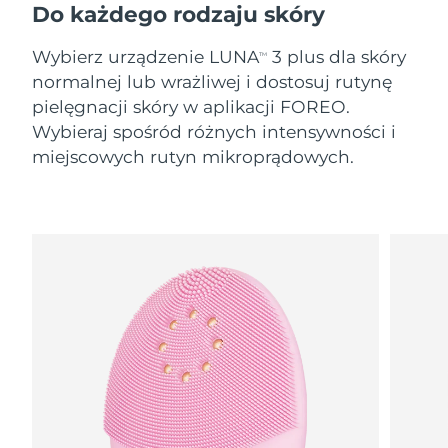
8/10/26
Do każdego rodzaju skóry
Oczekiwany czas dostawy
Słowenia
Wybierz urządzenie LUNA
3 plus dla skóry
TM
8/10/26
normalnej lub wrażliwej i dostosuj rutynę
Republika
pielęgnacji skóry w aplikacji FOREO.
Oczekiwany czas dostawy
Południowej Afryki
8/18/26
Wybieraj spośród różnych intensywności i
miejscowych rutyn mikroprądowych.
Oczekiwany czas dostawy
Korea Południowa
8/12/26
Oczekiwany czas dostawy
Hiszpania
8/10/26
Oczekiwany czas dostawy
Szwecja
8/10/26
Oczekiwany czas dostawy
Szwajcaria
8/10/26
Oczekiwany czas dostawy
Tajwan
8/15/26