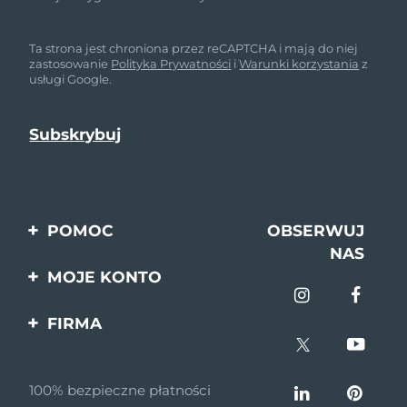
Ta strona jest chroniona przez reCAPTCHA i mają do niej
zastosowanie
Polityka Prywatności
i
Warunki korzystania
z
usługi Google.
POMOC
OBSERWUJ
NAS
Kontakt
MOJE KONTO
Zamówienia & Wysyłka
Rejestracja produktu
FIRMA
Gwarancja & Zwroty
Pomoc
O nas
Pytania i odpowiedzi
100% bezpieczne płatności
Program partnerski
Informacje o baterii