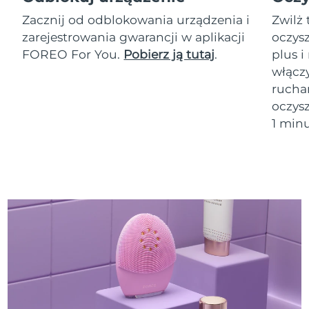
Zacznij od odblokowania urządzenia i
Zwilż 
zarejestrowania gwarancji w aplikacji
oczys
FOREO For You.
Pobierz ją tutaj
.
plus i
włącz
rucha
oczysz
1 minu