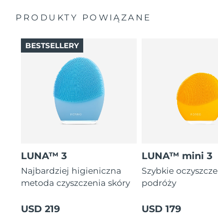
Podstawowa instrukcja
Masaż twarzy rozluźnia mięśnie i pobudza
PRODUKTY POWIĄZANE
Saszetka podróżna
mikrokrążenie, dzięki czemu cera staje się jaśniejsza.
2-letnia gwarancja (Hiszpania, Portugalia, Szwecja: 3-
Wyjątkowo miękkie silikonowe wypustki delikatnie
letnia gwarancja)
złuszczają martwe komórki naskórka, nie powodując
BESTSELLERY
otarć.
16 intensywności pulsacji, ergonomiczna i lekka
konstrukcja, rutynowe zabiegi z instrukcją w aplikacji.
LUNA™ 3
LUNA™ mini 3
Najbardziej higieniczna
Szybkie oczyszcz
metoda czyszczenia skóry
podróży
USD 219
USD 179