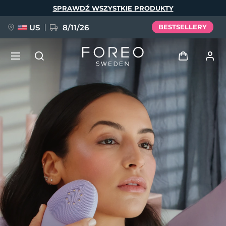
Przejdź
SPRAWDŹ WSZYSTKIE PRODUKTY
do
treści
US
8/11/26
BESTSELLERY
NOWOŚĆ
Zaloguj
Język
BREAKING NEWS
Profil użytkownika
English
Deutsch
Español
Moje urządzenia
FAQ™ Pure Beauty-Tech Elixir
Français
Italiano
Português
Moje zamówienia
Polski
Svenska
Русский
Türkçe
简体中文
繁體中文
Moje adresy
issa™ Teeth Whitening Set
Moje subskrypcje