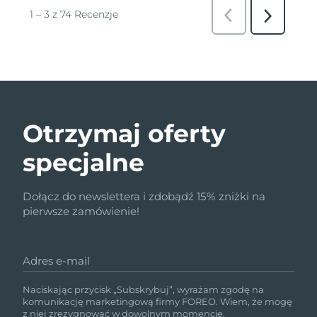
Otrzymaj oferty
specjalne
Dołącz do newslettera i zdobądź 15% zniżki na
pierwsze zamówienie!
Adres e-mail
Naciskając przycisk „Subskrybuj”, wyrażam zgodę na
komunikację marketingową firmy FOREO. Wiem, że mogę
z niej zrezygnować w dowolnym momencie.