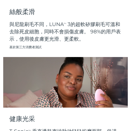
斯洛伐克
預計送達日期
08/08/2026
絲般柔滑
斯洛維尼亞
預計送達日期
08/08/2026
與尼龍刷毛不同，LUNA
3的超軟矽膠刷毛可溫和
TM
去除死皮細胞，同時不會損傷皮膚。 98%的用戶表
南非
預計送達日期
16/08/2026
示，使用後皮膚更光滑、更柔軟。
南韓
預計送達日期
10/08/2026
基於第三方消費者測試
西班牙
預計送達日期
08/08/2026
瑞典
預計送達日期
08/08/2026
瑞士
預計送達日期
08/08/2026
台灣
預計送達日期
13/08/2026
泰國
預計送達日期
12/08/2026
健康光采
土耳其
預計送達日期
09/08/2026
TM