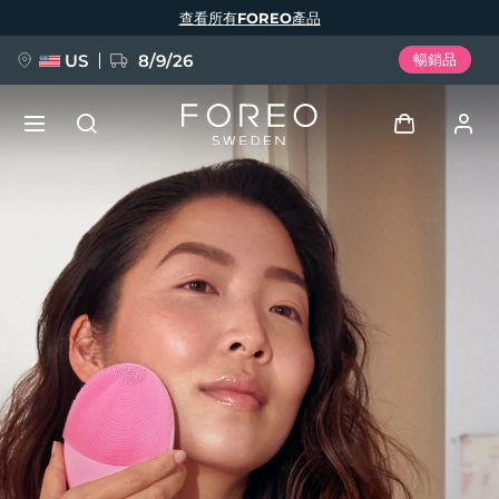
移
查看所有FOREO產品
至
主
內
容
US
8/9/26
暢銷品
新品
登入
語言
BREAKING NEWS
用戶信息
English
Deutsch
Español
我的設備
FAQ™ Pure Beauty-Tech Elixir
Français
Italiano
Português
我的訂單
Polski
Svenska
Русский
Türkçe
简体中文
繁體中文
我的地址
issa™ Teeth Whitening Set
我的訂閱