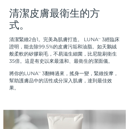
瑞典美膚護理
奧地利
預計送達日期
08/08/2026
清潔皮膚最衛生的方
式。
巴林
預計送達日期
09/08/2026
面部清潔
緊致提拉
比利時
預計送達日期
08/08/2026
清潔緊緻2合1。完美為肌膚打造。 LUNA
3經臨床
TM
LUNA™ 4 套裝
BEAR™ 2 套裝
證明，能去除99.5%的皮膚污垢和油脂。如天鵝絨
百慕達
預計送達日期
14/08/2026
Anti-aging massage
Microcurrent toning
般柔軟的矽膠刷毛，不易滋生細菌，比尼龍刷衛生
35倍。這是有史以來最溫和、最衛生的潔面儀。
波士尼亞與赫塞哥維納
預計送達日期
11/08/2026
補水保濕
口腔護理
將你的LUNA
3翻轉過來，搖身一變，緊緻按摩，
LUNA™ 4 Plus
BEAR™ 2 go
TM
汶萊
預計送達日期
13/08/2026
UFO™ 3 套裝
issa™ 4
幫助護膚品中的活性成分深入肌膚，達到最佳效
Massage, LED heating
Microcurrent toning on-the-go
FAQ™ 抗老護理
Deep facial hydration
Hybrid silicone sonic toothbrush
果。
保加利亞
預計送達日期
08/08/2026
NEW
LUNA™ 4 Men
BEAR™ 2 eyes & lips
加拿大
預計送達日期
12/08/2026
UFO™ 3 LED
issa™ 4 plus
For men, anti-aging massage
Microcurrent line smoothing device
Near-infrared and red light therapy
Smart hybrid silicone sonic toothbrush
智利
預計送達日期
12/08/2026
device
抗老
LED 護理