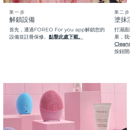
第一步
第二步
解鎖設備
塗抹
首先，通過FOREO For you app解鎖您的
打濕面
設備並註冊保修。
點擊此處下載。
果，我
Cleans
按鈕開