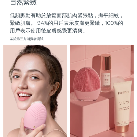
自然緊緻
中國澳門特別行政區
預計送達日期
10/08/2026
低頻脈動有助於放鬆面部肌肉緊張點，撫平細紋，
馬來西亞
預計送達日期
11/08/2026
緊緻肌膚。 94%的用戶表示皮膚更緊緻，100%的
用戶表示使用後皮膚感覺更清爽。
馬爾他
預計送達日期
08/08/2026
基於第三方消費者測試
墨西哥
預計送達日期
12/08/2026
摩納哥
預計送達日期
09/08/2026
荷蘭
預計送達日期
08/08/2026
紐西蘭
預計送達日期
08/08/2026
挪威
預計送達日期
08/08/2026
阿曼
預計送達日期
11/08/2026
菲律賓
預計送達日期
11/08/2026