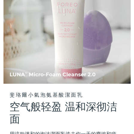
FAQ™ 101
FAQ™ 201
中國
LUNA™ 4 mini
面部提拉護理
預計送達日期
08/08/2026
NEW
issa™ 4 smile
UFO™ 3 mini
Clinical anti-aging
LED mask
For young skin, T-zone
Premium anti-aging skincare
哥倫比亞
預計送達日期
12/08/2026
Hybrid silicone sonic toothbrush
Red light therapy device for young skin
生髮
肌膚年輕化
克羅埃西亞
預計送達日期
08/08/2026
FAQ™ 102
FAQ™ 202
LUNA™ 4 go
BEAR™ 設備
FAQ™ 301
FAQ™ 501
issa™ 4 baby
UFO™ 3 go
Advanced clinical anti-aging
LED mask
For travel or gym bag
All premium facelift devices
NEW
賽普勒斯
預計送達日期
09/08/2026
LED hair strengthening scalp massager
Full-Spectrum Red Light Therapy
For ages 0-3
Portable red light therapy
捷克
預計送達日期
08/08/2026
FAQ™ 103
FAQ™ 211
LUNA™護膚
保健品
FAQ™ Scalp Serum
FAQ™ 502
issa™ Teeth Whitening Set
面膜
Luxurious clinical anti-aging set
Anti-aging neck & décolleté LED mask
Premium cleansers & balm
丹麥
預計送達日期
08/08/2026
LUNA
Micro-Foam Cleanser 2.0
TM
Scalp recovery probiotic serum
Full-Spectrum Red Light Therapy
Dual LED + sonic device & 18% PAP gel
Rejuvenation & hydration
專業治療
愛沙尼亞
預計送達日期
08/08/2026
FAQ™ P1 Primer
FAQ™ 221
LUNA™ 設備
斐珞爾小氣泡氨基酸潔面乳
FAQ™護膚品
ISSA™ 設備
UFO™ 設備
Manuka honey primer
Anti-aging LED hand mask
芬蘭
FAQ™ Red Light Serum
預計送達日期
08/08/2026
All facial cleansing devices
空气般轻盈 温和深彻洁
All FAQ™ skincare
All silicone sonic toothbrushes
All deep facial hydration devices
法國
預計送達日期
08/08/2026
面
脫毛
身體護理
FAQ™護膚品
FAQ™護膚品
PEACH™ 2 Pro Max
BEAR™ 2 body
FAQ™產品
FAQ™ skincare
法屬玻里尼西亞
預計送達日期
12/08/2026
All FAQ™ skincare
All FAQ™ skincare
用這款溫和的泡沫潔面乳洗去你一天的塵埃和疲