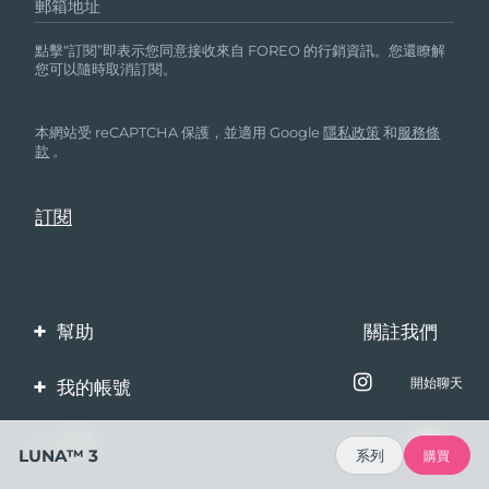
郵箱地址
點擊“訂閱”即表示您同意接收來自 FOREO 的行銷資訊。您還瞭解
您可以隨時取消訂閱。
本網站受 reCAPTCHA 保護，並適用 Google
隱私政策
和
服務條
款
。
幫助
關註我們
聯繫我們
開始聊天
我的帳號
訂單與運輸
產品註冊
企業
LUNA™ 3
系列
購買
保修與退換貨
客服支持
關於FOREO