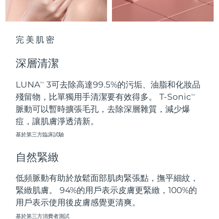
波蘭
預計送達日期
09/08/2026
完美肌密
葡萄牙
預計送達日期
08/08/2026
深層清潔
波多黎各
預計送達日期
10/08/2026
LUNA
3可去除高達99.5%的污垢、油脂和化妝品
TM
卡達
預計送達日期
09/08/2026
殘留物，比單獨用手清潔要有效得多。 T-Sonic
TM
脈動可以暫時擴張毛孔，去除深層雜質，減少爆
留尼旺
預計送達日期
13/08/2026
痘，讓肌膚淨透清新。
基於第三方臨床試驗
羅馬尼亞
預計送達日期
08/08/2026
自然緊緻
俄羅斯
預計送達日期
16/08/2026
低頻脈動有助於放鬆面部肌肉緊張點，撫平細紋，
沙烏地阿拉伯
預計送達日期
09/08/2026
緊緻肌膚。 94%的用戶表示皮膚更緊緻，100%的
用戶表示使用後皮膚感覺更清爽。
新加坡
預計送達日期
10/08/2026
基於第三方消費者測試