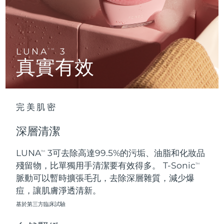
Advanced pore care essentials
以色列
預計送達日期
12/08/2026
For healthy hair
18% PAP
護膚品
男士
義大利
預計送達日期
08/08/2026
日本
預計送達日期
11/08/2026
LUNA
3
TM
真實有效
澤西島
預計送達日期
13/08/2026
全部購買
哈薩克
預計送達日期
10/08/2026
完美肌密
FOREO APP
科威特
預計送達日期
08/08/2026
深層清潔
關於我們
拉脫維亞
預計送達日期
08/08/2026
LUNA
3可去除高達99.5%的污垢、油脂和化妝品
TM
殘留物，比單獨用手清潔要有效得多。 T-Sonic
黎巴嫩
預計送達日期
09/08/2026
TM
脈動可以暫時擴張毛孔，去除深層雜質，減少爆
立陶宛
痘，讓肌膚淨透清新。
預計送達日期
08/08/2026
基於第三方臨床試驗
盧森堡
預計送達日期
08/08/2026