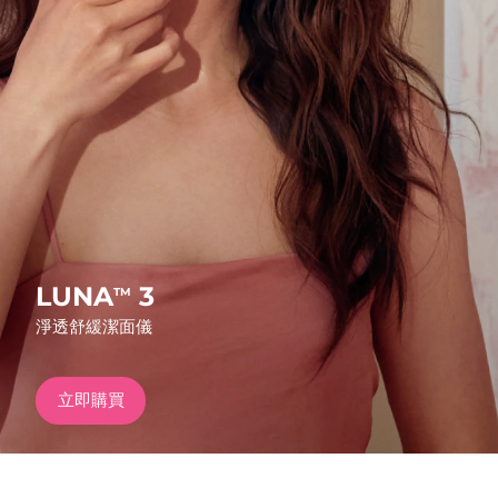
發貨國家
美國
預計送達日期
09/08/2026
FAQ™ Dual LED Panel
英國
預計送達日期
08/08/2026
熱門產品
西班牙
預計送達日期
08/08/2026
澳洲
預計送達日期
11/08/2026
法國
預計送達日期
08/08/2026
LUNA
3
TM
特別優惠
暢銷產品
淨透舒緩潔面儀
德國
預計送達日期
08/08/2026
加拿大
預計送達日期
12/08/2026
立即購買
紅光療法
澳洲
預計送達日期
11/08/2026