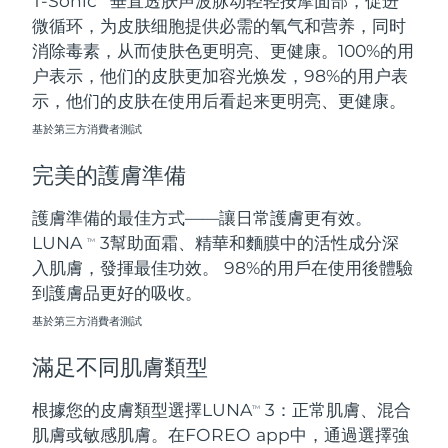
T-Sonic
垂直透肤声波脉动轻轻按摩面部，促进
微循环，为皮肤细胞提供必需的氧气和营养，同时
阿拉伯聯合大公國
預計送達日期
09/08/2026
消除毒素，从而使肤色更明亮、更健康。100%的用
户表示，他们的皮肤更加容光焕发，98%的用户表
英國
預計送達日期
08/08/2026
示，他们的皮肤在使用后看起来更明亮、更健康。
基於第三方消費者測試
美國
預計送達日期
09/08/2026
完美的護膚準備
烏茲別克
預計送達日期
13/08/2026
護膚準備的最佳方式——讓日常護膚更有效。
越南
預計送達日期
14/08/2026
LUNA
3幫助面霜、精華和麵膜中的活性成分深
TM
入肌膚，發揮最佳功效。 98%的用戶在使用後體驗
到護膚品更好的吸收。
基於第三方消費者測試
滿足不同肌膚類型
根據您的皮膚類型選擇LUNA
3：正常肌膚、混合
TM
肌膚或敏感肌膚。在FOREO app中，通過選擇強