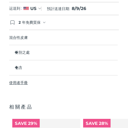
8/9/26
US
运送到 :
預計送達日期:
2 年免費質保
如果您在2年質保期內發現任何非人為品質問題，
FOREO將免費為您更換產品。
混合性皮膚
特別之處
經臨床證明，可去除99.5%的皮膚污垢、油脂和化妝品殘留
物。
包含
清除毛孔深處的雜質，減少爆痘的可能。
LUNA
3
™
撫平細紋，幫助放鬆面部肌肉緊張點。
使用者手冊
USB 充電線
按摩面部，促進微循環，使膚色更明亮、更健康。
便攜袋
超軟矽膠刷毛可溫和去除死皮細胞。
快速操作指南
16檔強度，符合人體工程學的輕質設計，智能app護膚。
相關產品
通用操作指南
2年質保 (西班牙、葡萄牙、瑞典：3年質保)
SAVE 29%
SAVE 28%