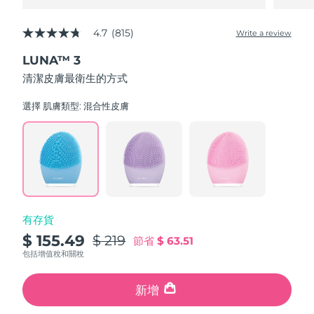
4.7
(815)
Write a review
4.7
out
LUNA™ 3
of
5
清潔皮膚最衛生的方式
stars,
average
rating
選擇 肌膚類型:
混合性皮膚
value.
Read
815
Reviews.
Same
page
link.
有存貨
$ 155.49
$ 219
節省
$ 63.51
包括增值稅和關稅
新增