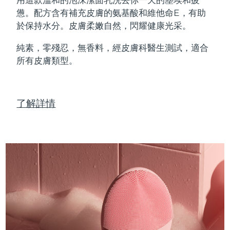
Professional IPL hair removal device
Microcurrent body toning
All hair treatments
All FAQ™ skincare
憊。配方含有補充皮膚的氨基酸和維他命E，有助
德國
預計送達日期
08/08/2026
於保持水分。皮膚柔嫩自然，閃耀健康光采。
FAQ™產品
FAQ™產品
痘肌護理
眼部護理
直布羅陀
PEACH™ 2
LUNA™ 4 body
預計送達日期
12/08/2026
FAQ™ products
All anti-aging treatments
All LED treatments
純素，零殘忍，無香料，經皮膚科醫生測試，適合
ESPADA™ 2 plus
BEAR™ 2 eyes & lips
IPL hair removal
Massaging body brush
All toning treatments
所有皮膚類型。
希臘
預計送達日期
08/08/2026
Recurring acne LED therapy
Microcurrent line smoothing device
中國香港特別行政區
預計送達日期
09/08/2026
PEACH™ 2 go
SUPERCHARGED™ serum
護發
毛孔護理
ESPADA™ 2
IRIS™ 2
了解詳情
Travel-friendly IPL hair removal
Firming body serum
匈牙利
LUNA™ 4 hair
預計送達日期
08/08/2026
KIWI™ derma
Acne treatment device
Rejuvenating eye massager
NEW
2-in-1 LED scalp massager
Diamond microdermabrasion .
冰島
預計送達日期
09/08/2026
PEACH™ Cooling Prep Gel
ESPADA™ Blemish Solution
眼部護膚
牙齒美白
Cooling IPL hair removal gel
印尼
預計送達日期
06/08/2026
FLIP™ play advanced
KIWI™
Concentrated acne gel
Advanced eye care treatment
issa™ Teeth Whitening Set
LED light hairbrush
Blackhead remover
愛爾蘭
預計送達日期
08/08/2026
更多的
Dual LED + sonic device & 18% PAP gel
ESPADA™ 設備
眼部護理設備
曼島
預計送達日期
10/08/2026
LUNA™ Dual-Peptide Scalp
KIWI™ 皮肤护理
All acne treatment devices
All revitalizing eye massagers
Serum
issa™ Teeth Whitening Gel