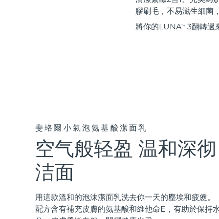
紅光療法
膠刷毛，不易滋生細菌
將你的LUNA
3翻轉過
TM
瑞典美膚護理
面部清潔
緊致提拉
LUNA™ 4 套裝
BEAR™ 2 套裝
Anti-aging massage
Microcurrent toning
斐珞爾小氣泡氨基酸潔面乳
空气般轻盈 温和深彻
補水保濕
口腔護理
LUNA™ 4 Plus
BEAR™ 2 go
洁面
UFO™ 3 套裝
issa™ 4
Massage, LED heating
Microcurrent toning on-the-go
Deep facial hydration
Hybrid silicone sonic toothbrush
FAQ™ 抗老護理
用這款溫和的泡沫潔面乳洗去你一天的塵埃和疲憊。
LUNA™ 4 Men
BEAR™ 2 eyes & lips
配方含有補充皮膚的氨基酸和維他命E，有助於保持
NEW
UFO™ 3 LED
issa™ 4 plus
For men, anti-aging massage
Microcurrent line smoothing device