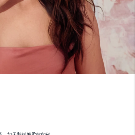
油脂。如天鵝絨般柔軟的矽