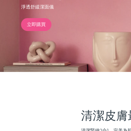
淨透舒緩潔面儀
issa™ Teeth Whitening Set
立即購買
FAQ™ Dual LED Panel
熱門產品
特別優惠
暢銷產品
清潔皮膚
清潔緊緻2合1。完美為肌