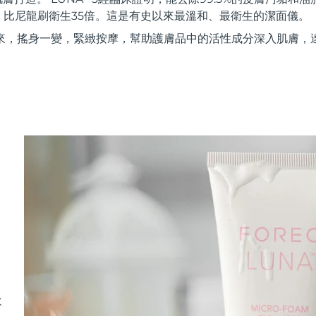
，比尼龍刷衛生35倍。這是有史以來最溫和、最衛生的潔面儀。
來，搖身一變，緊緻按摩，幫助護膚品中的活性成分深入肌膚，
水