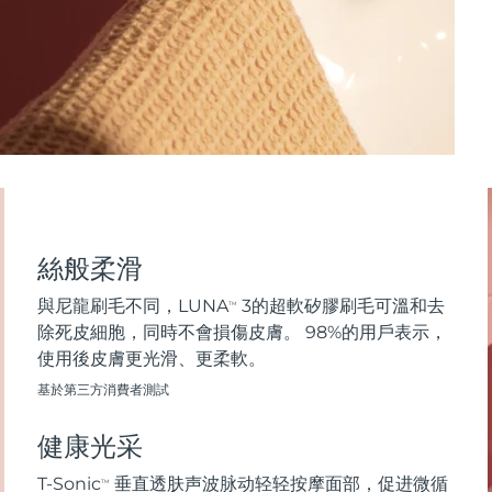
絲般柔滑
與尼龍刷毛不同，LUNA
3的超軟矽膠刷毛可溫和去
TM
除死皮細胞，同時不會損傷皮膚。 98%的用戶表示，
使用後皮膚更光滑、更柔軟。
基於第三方消費者測試
健康光采
T-Sonic
垂直透肤声波脉动轻轻按摩面部，促进微循
TM