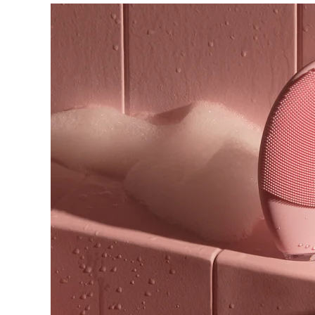
脫毛
FAQ™護膚品
身體護理
FAQ™護膚品
FAQ™產品
FAQ™ skincare
All FAQ™ skincare
All FAQ™ skincare
PEACH™ 2 Pro Max
BEAR™ 2 body
All hair treatments
All FAQ™ skincare
Professional IPL hair removal device
Microcurrent body toning
FAQ™產品
FAQ™產品
痘肌護理
FAQ™ products
眼部護理
All anti-aging treatments
All LED treatments
PEACH™ 2
LUNA™ 4 body
All toning treatments
ESPADA™ 2 plus
BEAR™ 2 eyes & lips
IPL hair removal
Massaging body brush
Recurring acne LED therapy
Microcurrent line smoothing device
PEACH™ 2 go
SUPERCHARGED™ serum
護發
毛孔護理
ESPADA™ 2
IRIS™ 2
Travel-friendly IPL hair removal
Firming body serum
LUNA™ 4 hair
KIWI™ derma
Acne treatment device
Rejuvenating eye massager
NEW
2-in-1 LED scalp massager
Diamond microdermabrasion .
PEACH™ Cooling Prep Gel
ESPADA™ Blemish Solution
眼部護膚
牙齒美白
Cooling IPL hair removal gel
FLIP™ play advanced
KIWI™
Concentrated acne gel
Advanced eye care treatment
issa™ Teeth Whitening Set
LED light hairbrush
Blackhead remover
Dual LED + sonic device & 18% PAP gel
更多的
ESPADA™ 設備
眼部護理設備
LUNA™ Dual-Peptide Scalp