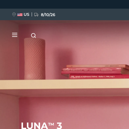
移
至
主
內
US
8/10/26
容
新品
BREAKING NEWS
FAQ™ Pure Beauty-Tech Elixir
LUNA
3
TM