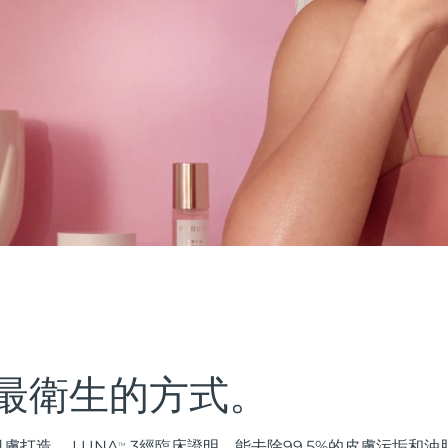
最衛生的方式。
膚打造。 LUNA
3經臨床證明，能去除99.5%的皮膚污垢和
TM