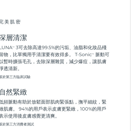
完美肌密
深層清潔
LUNA
3可去除高達99.5%的污垢、油脂和化妝品殘
TM
留物，比單獨用手清潔要有效得多。 T-Sonic
脈動可
TM
以暫時擴張毛孔，去除深層雜質，減少爆痘，讓肌膚
淨透清新。
基於第三方臨床試驗
自然緊緻
低頻脈動有助於放鬆面部肌肉緊張點，撫平細紋，緊
緻肌膚。 94%的用戶表示皮膚更緊緻，100%的用戶
表示使用後皮膚感覺更清爽。
基於第三方消費者測試