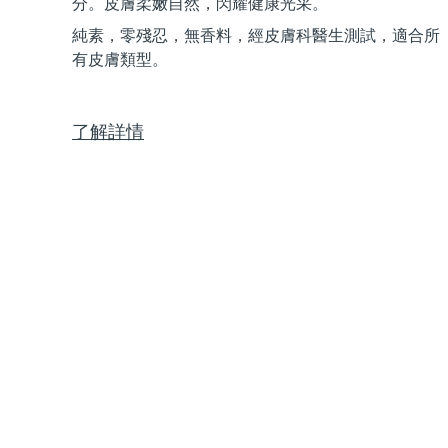
分。皮膚柔嫩自然，閃耀健康光采。
Near-infrared and red light therapy device
Smart hybrid silicone sonic toothbrush
純素，零殘忍，無香料，經皮膚科醫生測試，適合所
抗老
LED 護理
有皮膚類型。
LUNA™ 4 mini
面部提拉護理
FAQ™ 101
FAQ™ 201
UFO™ 3 mini
issa™ 4 smile
For young skin, T-zone
Premium anti-aging skincare
NEW
Clinical anti-aging
LED mask
Red light therapy device for young skin
Hybrid silicone sonic toothbrush
了解詳情
生髮
LUNA™ 4 go
BEAR™ 設備
肌膚年輕化
FAQ™ 102
FAQ™ 202
UFO™ 3 go
issa™ 4 baby
For travel or gym bag
All premium facelift devices
FAQ™ 301
FAQ™ 501
Advanced clinical anti-aging
LED mask
Portable red light therapy
For ages 0-3
NEW
LED hair strengthening scalp massager
Full-Spectrum Red Light Therapy
LUNA™護膚
FAQ™ 103
FAQ™ 211
保健品
面膜
issa™ Teeth Whitening Set
Premium cleansers & balm
FAQ™ Scalp Serum
FAQ™ 502
Luxurious clinical anti-aging set
Anti-aging neck & décolleté LED mask
Rejuvenation & hydration
Dual LED + sonic device & 18% PAP gel
Scalp recovery probiotic serum
Full-Spectrum Red Light Therapy
LUNA™ 設備
專業治療
FAQ™ P1 Primer
FAQ™ 221
UFO™ 設備
ISSA™ 設備
All facial cleansing devices
FAQ™護膚品
Manuka honey primer
Anti-aging LED hand mask
FAQ™ Red Light Serum
All deep facial hydration devices
All silicone sonic toothbrushes
All FAQ™ skincare