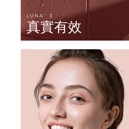
KIWI™ 皮肤护理
All acne treatment devices
All revitalizing eye massagers
Serum
issa™ Teeth Whitening Gel
Advanced pore care essentials
For healthy hair
18% PAP
LUNA
3
TM
真實有效
護膚品
男士
全部購買
FOREO APP
關於我們