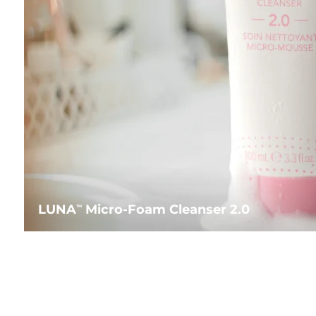
LUNA
Micro-Foam Cleanser 2.0
TM