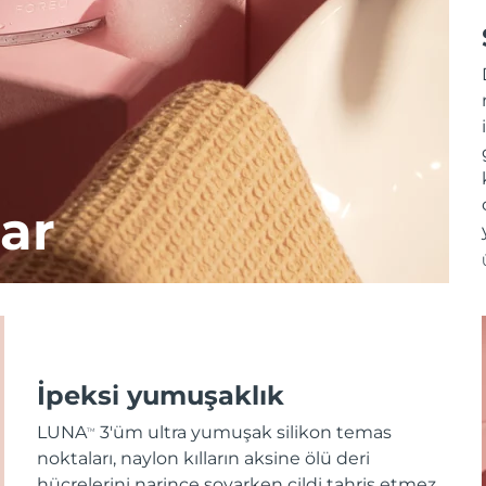
ar
İpeksi yumuşaklık
LUNA
3'üm ultra yumuşak silikon temas
TM
noktaları, naylon kılların aksine ölü deri
hücrelerini narince soyarken cildi tahriş etmez.