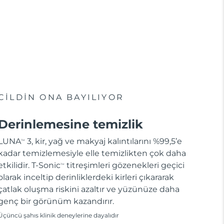
CİLDİN ONA BAYILIYOR
Derinlemesine temizlik
LUNA
3, kir, yağ ve makyaj kalıntılarını %99,5’e
TM
kadar temizlemesiyle elle temizlikten çok daha
etkilidir. T-Sonic
titreşimleri gözenekleri geçici
TM
olarak inceltip derinliklerdeki kirleri çıkararak
çatlak oluşma riskini azaltır ve yüzünüze daha
genç bir görünüm kazandırır.
Üçüncü şahıs klinik deneylerine dayalıdır