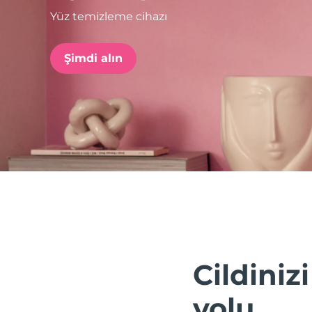
Yüz temizleme cihazı
issa™ Teeth Whitening Set
Şimdi alın
FAQ™ Dual LED Panel
POPÜLER
Özel teklifler
Çok satanlar
Cildiniz
yolu.