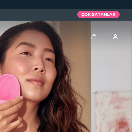
ÇOK SATANLAR
Giriş
Kullanici profi̇li̇
Cihazlarım
Siparişlerim
Adresim
Aboneliklerim