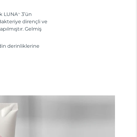
nik LUNA
3’ün
TM
Bakteriye dirençli ve
apılmıştır. Gelmiş
din derinliklerine