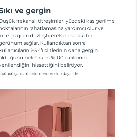
Sıkı ve gergin
Düşük frekanslı titreşimleri yüzdeki kas gerilme
noktalarının rahatlamasına yardımcı olur ve
ince çizgileri düzleştirerek daha sıkı bir
görünüm sağlar. Kullandıktan sonra
kullanıcıların %94’ı ciltlerinin daha gergin
olduğunu belirtirken %100’ü cildinin
yenilendiğini hissettiğini belirtiyor.
Üçüncü şahıs tüketici denemesine dayalıdır