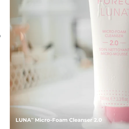
n
LUNA
Micro-Foam Cleanser 2.0
TM