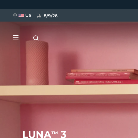
Ana
içeriğe
atla
US
8/9/26
YENİ
BREAKING NEWS
FAQ™ Pure Beauty-Tech Elixir
LUNA
3
TM