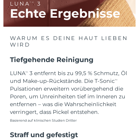
LUNA
3
TM
Litauen
Erwartete Lieferung
8/10/26
Echte Ergebnisse
Luxemburg
Erwartete Lieferung
8/10/26
Sonderverwaltungsregion
Erwartete Lieferung
8/12/26
WARUM ES DEINE HAUT LIEBEN
Macau
WIRD
Malaysia
Erwartete Lieferung
8/13/26
Tiefgehende Reinigung
Malta
Erwartete Lieferung
8/10/26
LUNA
3 entfernt bis zu 99,5 % Schmutz, Öl
TM
und Make-up-Rückstände. Die T-Sonic
TM
Mexiko
Erwartete Lieferung
8/14/26
Pulsationen erweitern vorübergehend die
Poren, um Unreinheiten tief im Inneren zu
Monaco
Erwartete Lieferung
8/11/26
entfernen – was die Wahrscheinlichkeit
verringert, dass Pickel entstehen.
Niederlande
Erwartete Lieferung
8/10/26
Basierend auf klinischen Studien Dritter
Neuseeland
Erwartete Lieferung
8/10/26
Straff und gefestigt