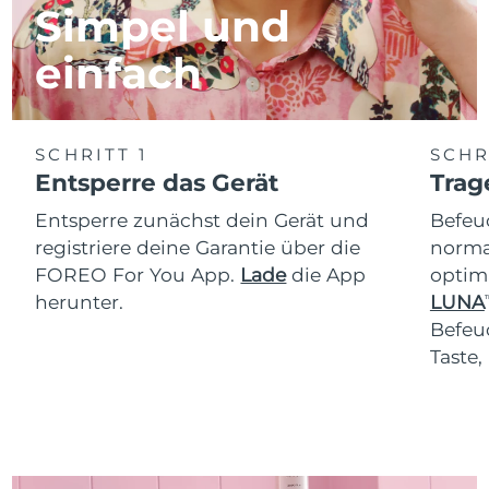
Simpel und
einfach
SCHRITT 1
SCHR
Entsperre das Gerät
Trag
Entsperre zunächst dein Gerät und
Befeu
registriere deine Garantie über die
normal
FOREO For You App.
Lade
die App
optim
herunter.
LUNA
T
Befeu
Taste,