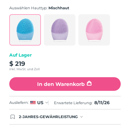
Bewertung.
Read
Auswählen Hauttyp:
Mischhaut
843
Reviews.
Link
auf
derselben
Seite.
Auf Lager
$ 219
Inkl. MwSt. und Zoll
In den Warenkorb
8/11/26
US
Ausliefern:
Erwartete Lieferung:
2-JAHRES-GEWÄHRLEISTUNG
Mit deiner heutigen Bestellung registriere sich für
deine FOREO-Garantie. Das bedeutet: Falls du