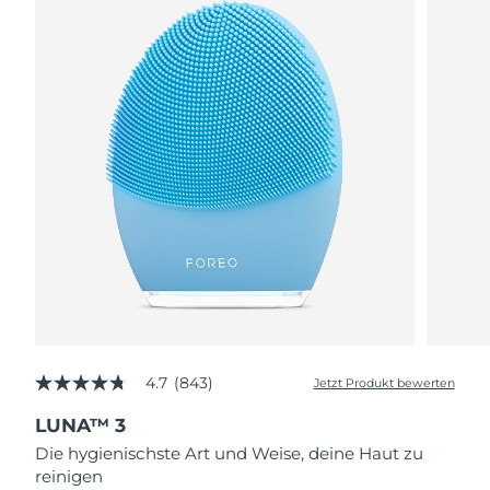
4.7
(843)
Jetzt Produkt bewerten
4.7
von
LUNA™ 3
5
Sternen,
Die hygienischste Art und Weise, deine Haut zu
Durchschnittswert
reinigen
der