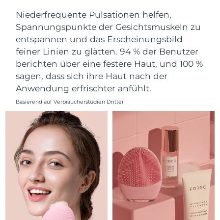
Norwegen
Erwartete Lieferung
8/10/26
Niederfrequente Pulsationen helfen,
Spannungspunkte der Gesichtsmuskeln zu
Oman
Erwartete Lieferung
8/13/26
entspannen und das Erscheinungsbild
feiner Linien zu glätten. 94 % der Benutzer
Philippinen
Erwartete Lieferung
8/13/26
berichten über eine festere Haut, und 100 %
Polen
Erwartete Lieferung
8/11/26
sagen, dass sich ihre Haut nach der
Anwendung erfrischter anfühlt.
Portugal
Erwartete Lieferung
8/10/26
Basierend auf Verbraucherstudien Dritter
Puerto Rico
Erwartete Lieferung
8/12/26
Katar
Erwartete Lieferung
8/11/26
Réunion
Erwartete Lieferung
8/15/26
Rumänien
Erwartete Lieferung
8/10/26
Russland
Erwartete Lieferung
8/18/26