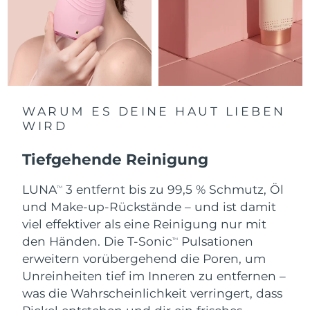
Saudi-Arabien
Erwartete Lieferung
8/11/26
Singapur
Erwartete Lieferung
8/12/26
Slowakei
Erwartete Lieferung
8/10/26
WARUM ES DEINE HAUT LIEBEN
Slowenien
Erwartete Lieferung
8/10/26
WIRD
Südafrika
Erwartete Lieferung
8/18/26
Tiefgehende Reinigung
Südkorea
Erwartete Lieferung
8/12/26
LUNA
3 entfernt bis zu 99,5 % Schmutz, Öl
TM
und Make-up-Rückstände – und ist damit
Spanien
Erwartete Lieferung
8/10/26
viel effektiver als eine Reinigung nur mit
den Händen. Die T-Sonic
Pulsationen
TM
Schweden
Erwartete Lieferung
8/10/26
erweitern vorübergehend die Poren, um
Unreinheiten tief im Inneren zu entfernen –
Schweiz
Erwartete Lieferung
8/10/26
was die Wahrscheinlichkeit verringert, dass