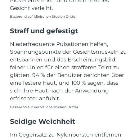
Pickel entstehen und dir ein frisches
Taiwan
Erwartete Lieferung
8/15/26
Gesicht verleiht.
Thailand
Erwartete Lieferung
8/14/26
Basierend auf klinischen Studien Dritter
Straff und gefestigt
Türkei
Erwartete Lieferung
8/11/26
Niederfrequente Pulsationen helfen,
Vereinigte Arabische
Erwartete Lieferung
8/11/26
Spannungspunkte der Gesichtsmuskeln zu
Emirate
entspannen und das Erscheinungsbild
Vereinigtes
feiner Linien für einen strafferen Teint zu
Erwartete Lieferung
8/10/26
Königreich
glätten. 94 % der Benutzer berichten über
eine festere Haut, und 100 % sagen, dass
Vereinigte Staaten
Erwartete Lieferung
8/11/26
sich ihre Haut nach der Anwendung
erfrischter anfühlt.
Usbekistan
Erwartete Lieferung
8/15/26
Basierend auf Verbraucherstudien Dritter
Vietnam
Erwartete Lieferung
8/16/26
Seidige Weichheit
Im Gegensatz zu Nylonborsten entfernen