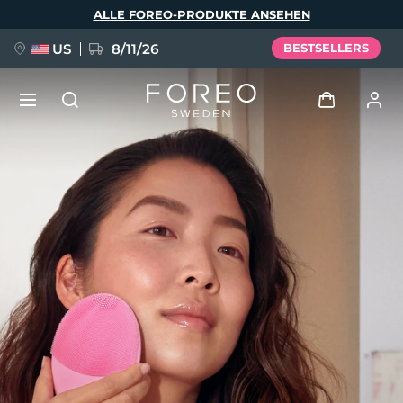
Direkt
ALLE FOREO-PRODUKTE ANSEHEN
zum
Inhalt
US
8/11/26
BESTSELLERS
NEU
Anmelden
Sprache
BREAKING NEWS
Benutzerkonto
English
Deutsch
Español
Meine Geräte
FAQ™ Pure Beauty-Tech Elixir
Français
Italiano
Português
Meine Bestellungen
Polski
Svenska
Русский
Türkçe
简体中文
繁體中文
Meine Adressen
issa™ Teeth Whitening Set
Meine Abonnements