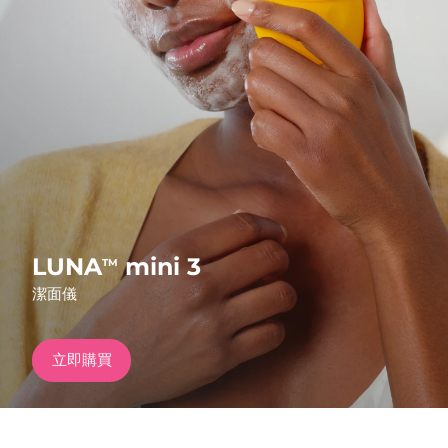
發貨國家
美國
預計送達日期
8/9/26
FAQ™ Dual LED Panel
英國
預計送達日期
8/8/26
熱門產品
西班牙
預計送達日期
8/8/26
澳洲
預計送達日期
8/11/26
法國
預計送達日期
8/8/26
LUNA
mini 3
TM
特別優惠
暢銷產品
潔面儀
德國
預計送達日期
8/8/26
加拿大
預計送達日期
8/12/26
立即購買
紅光療法
澳洲
預計送達日期
8/11/26