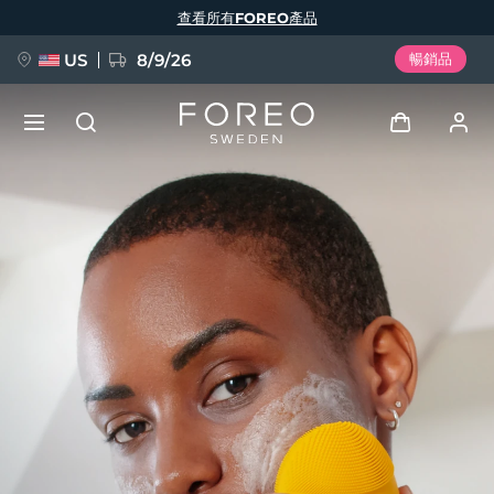
移
查看所有FOREO產品
至
主
內
容
US
8/9/26
暢銷品
新品
登入
語言
BREAKING NEWS
用戶信息
English
Deutsch
Español
我的設備
FAQ™ Pure Beauty-Tech Elixir
Français
Italiano
Português
我的訂單
Polski
Svenska
Русский
Türkçe
简体中文
繁體中文
我的地址
issa™ Teeth Whitening Set
我的訂閱