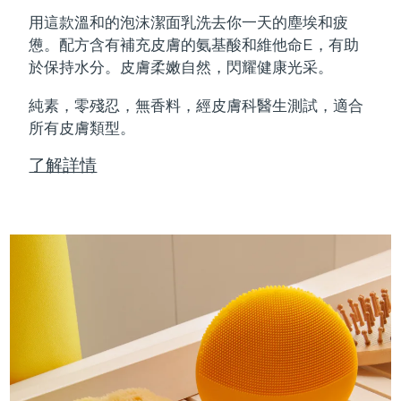
Professional IPL hair removal device
Microcurrent body toning
All hair treatments
All FAQ™ skincare
用這款溫和的泡沫潔面乳洗去你一天的塵埃和疲
德國
預計送達日期
8/8/26
憊。配方含有補充皮膚的氨基酸和維他命E，有助
FAQ™產品
FAQ™產品
痘肌護理
眼部護理
於保持水分。皮膚柔嫩自然，閃耀健康光采。
直布羅陀
PEACH™ 2
LUNA™ 4 body
預計送達日期
8/12/26
FAQ™ products
All anti-aging treatments
All LED treatments
ESPADA™ 2 plus
BEAR™ 2 eyes & lips
IPL hair removal
Massaging body brush
All toning treatments
純素，零殘忍，無香料，經皮膚科醫生測試，適合
希臘
預計送達日期
8/8/26
Recurring acne LED therapy
Microcurrent line smoothing device
所有皮膚類型。
中國香港特別行政區
預計送達日期
8/9/26
PEACH™ 2 go
SUPERCHARGED™ serum
護發
了解詳情
毛孔護理
ESPADA™ 2
IRIS™ 2
Travel-friendly IPL hair removal
Firming body serum
匈牙利
LUNA™ 4 hair
預計送達日期
8/8/26
KIWI™ derma
Acne treatment device
Rejuvenating eye massager
NEW
2-in-1 LED scalp massager
Diamond microdermabrasion .
冰島
預計送達日期
8/9/26
PEACH™ Cooling Prep Gel
ESPADA™ Blemish Solution
眼部護膚
牙齒美白
Cooling IPL hair removal gel
印尼
預計送達日期
8/6/26
FLIP™ play advanced
KIWI™
Concentrated acne gel
Advanced eye care treatment
issa™ Teeth Whitening Set
LED light hairbrush
Blackhead remover
愛爾蘭
預計送達日期
8/8/26
更多的
Dual LED + sonic device & 18% PAP gel
ESPADA™ 設備
眼部護理設備
曼島
預計送達日期
8/10/26
LUNA™ Dual-Peptide Scalp
KIWI™ 皮肤护理
All acne treatment devices
All revitalizing eye massagers
Serum
issa™ Teeth Whitening Gel