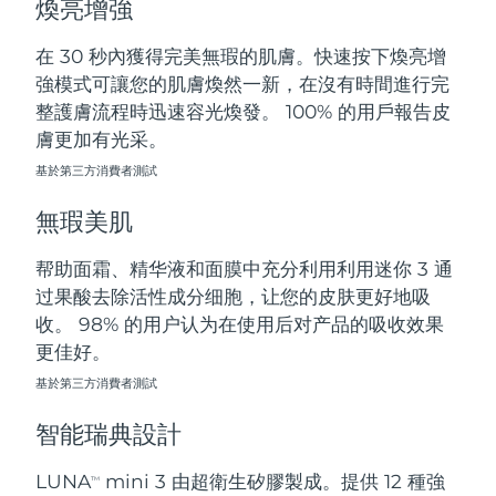
煥亮增強
斯洛伐克
預計送達日期
8/8/26
在 30 秒內獲得完美無瑕的肌膚。快速按下煥亮增
斯洛維尼亞
預計送達日期
8/8/26
強模式可讓您的肌膚煥然一新，在沒有時間進行完
整護膚流程時迅速容光煥發。 100% 的用戶報告皮
南非
預計送達日期
8/16/26
膚更加有光采。
基於第三方消費者測試
南韓
預計送達日期
8/10/26
無瑕美肌
西班牙
預計送達日期
8/8/26
帮助面霜、精华液和面膜中充分利用利用迷你 3 通
瑞典
預計送達日期
8/8/26
过果酸去除活性成分细胞，让您的皮肤更好地吸
收。 98% 的用户认为在使用后对产品的吸收效果
瑞士
預計送達日期
8/8/26
更佳好。
台灣
基於第三方消費者測試
預計送達日期
8/13/26
智能瑞典設計
泰國
預計送達日期
8/12/26
LUNA
mini 3 由超衛生矽膠製成。提供 12 種強
TM
土耳其
預計送達日期
8/9/26