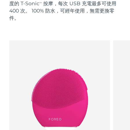
度的 T-Sonic
按摩，每次 USB 充電最多可使用
TM
400 次。 100% 防水，可經年使用，無需更換零
阿拉伯聯合大公國
預計送達日期
8/9/26
件。
英國
預計送達日期
8/8/26
美國
預計送達日期
8/9/26
烏茲別克
預計送達日期
8/13/26
越南
預計送達日期
8/14/26