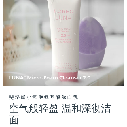
FAQ™ 101
FAQ™ 201
中國
LUNA™ 4 mini
面部提拉護理
預計送達日期
8/8/26
NEW
issa™ 4 smile
UFO™ 3 mini
Clinical anti-aging
LED mask
For young skin, T-zone
Premium anti-aging skincare
哥倫比亞
預計送達日期
8/12/26
Hybrid silicone sonic toothbrush
Red light therapy device for young skin
生髮
肌膚年輕化
克羅埃西亞
預計送達日期
8/8/26
FAQ™ 102
FAQ™ 202
LUNA™ 4 go
BEAR™ 設備
FAQ™ 301
FAQ™ 501
issa™ 4 baby
UFO™ 3 go
Advanced clinical anti-aging
LED mask
For travel or gym bag
All premium facelift devices
NEW
賽普勒斯
預計送達日期
8/9/26
LED hair strengthening scalp massager
Full-Spectrum Red Light Therapy
For ages 0-3
Portable red light therapy
捷克
預計送達日期
8/8/26
FAQ™ 103
FAQ™ 211
LUNA™護膚
保健品
FAQ™ Scalp Serum
FAQ™ 502
issa™ Teeth Whitening Set
面膜
Luxurious clinical anti-aging set
Anti-aging neck & décolleté LED mask
Premium cleansers & balm
丹麥
預計送達日期
8/8/26
Scalp recovery probiotic serum
Full-Spectrum Red Light Therapy
Dual LED + sonic device & 18% PAP gel
Rejuvenation & hydration
專業治療
LUNA
Micro-Foam Cleanser 2.0
TM
愛沙尼亞
預計送達日期
8/8/26
FAQ™ P1 Primer
FAQ™ 221
LUNA™ 設備
FAQ™護膚品
ISSA™ 設備
UFO™ 設備
Manuka honey primer
Anti-aging LED hand mask
芬蘭
FAQ™ Red Light Serum
預計送達日期
8/8/26
All facial cleansing devices
斐珞爾小氣泡氨基酸潔面乳
All FAQ™ skincare
All silicone sonic toothbrushes
All deep facial hydration devices
空气般轻盈 温和深彻洁
法國
預計送達日期
8/8/26
脫毛
身體護理
FAQ™護膚品
FAQ™護膚品
面
PEACH™ 2 Pro Max
BEAR™ 2 body
FAQ™產品
FAQ™ skincare
法屬玻里尼西亞
預計送達日期
8/12/26
All FAQ™ skincare
All FAQ™ skincare