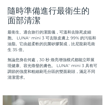
瑞典美膚護理
奧地利
預計送達日期
8/8/26
隨時準備進行最衛生的
面部清潔
巴林
預計送達日期
8/9/26
面部清潔
緊致提拉
比利時
預計送達日期
8/8/26
最衛生、適合旅行的潔面儀，可溫和去除死皮細
LUNA™ 4 套裝
BEAR™ 2 套裝
胞。 LUNA
mini 3 可去除皮膚上 99% 的污垢和
TM
百慕達
預計送達日期
8/14/26
Anti-aging massage
Microcurrent toning
油脂。它由超柔軟的抗菌矽膠製成，比尼龍刷毛衛
生 35 倍。
波士尼亞與赫塞哥維納
預計送達日期
8/11/26
補水保濕
口腔護理
無論您身在何處，30 秒 煥亮增強模式都能立即展
LUNA™ 4 Plus
BEAR™ 2 go
汶萊
預計送達日期
8/13/26
UFO™ 3 套裝
issa™ 4
現健康、容光煥發的膚色。 LUNA
mini 3 具有可
Massage, LED heating
Microcurrent toning on-the-go
TM
FAQ™ 抗老護理
Deep facial hydration
Hybrid silicone sonic toothbrush
調節的強度和粗細刷毛分區的雙面刷頭，滿足不同
保加利亞
預計送達日期
8/8/26
清潔需求。
NEW
LUNA™ 4 Men
BEAR™ 2 eyes & lips
加拿大
預計送達日期
8/12/26
UFO™ 3 LED
issa™ 4 plus
For men, anti-aging massage
Microcurrent line smoothing device
Near-infrared and red light therapy
Smart hybrid silicone sonic toothbrush
智利
預計送達日期
8/12/26
device
抗老
LED 護理