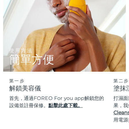
使用方法
簡單方便
第一步
第二步
解鎖美容儀
塗抹
首先，通過FOREO For you app解鎖您的
打濕面
設備並註冊保修。
點擊此處下載。
果，我
Cleans
用電源