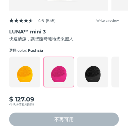
4.6
(545)
Write a review
4.6
out
LUNA™ mini 3
of
5
快速清潔，讓您隨時隨地光采照人
stars,
average
rating
選擇 color:
Fuchsia
value.
Read
545
Reviews.
Same
page
link.
$ 127.09
包括增值稅和關稅
不再可用