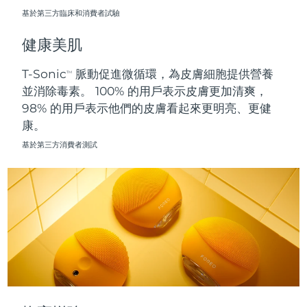
基於第三方臨床和消費者試驗
波蘭
預計送達日期
8/9/26
健康美肌
葡萄牙
預計送達日期
8/8/26
T-Sonic
脈動促進微循環，為皮膚細胞提供營養
TM
並消除毒素。 100% 的用戶表示皮膚更加清爽，
波多黎各
預計送達日期
8/10/26
98% 的用戶表示他們的皮膚看起來更明亮、更健
康。
卡達
預計送達日期
8/9/26
基於第三方消費者測試
留尼旺
預計送達日期
8/13/26
羅馬尼亞
預計送達日期
8/8/26
俄羅斯
預計送達日期
8/16/26
沙烏地阿拉伯
預計送達日期
8/9/26
新加坡
預計送達日期
8/10/26