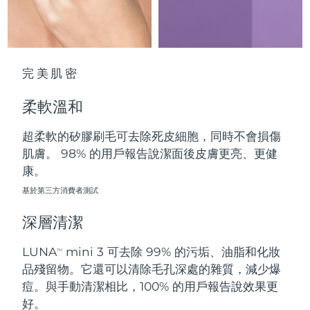
中國澳門特別行政區
預計送達日期
8/10/26
馬來西亞
預計送達日期
8/11/26
完美肌密
馬爾他
預計送達日期
8/8/26
柔軟溫和
墨西哥
預計送達日期
8/12/26
超柔軟的矽膠刷毛可去除死皮細胞，同時不會損傷
摩納哥
預計送達日期
8/9/26
肌膚。 98% 的用戶報告說潔面後皮膚更亮、更健
康。
荷蘭
預計送達日期
8/8/26
基於第三方消費者測試
紐西蘭
預計送達日期
8/8/26
深層清潔
挪威
預計送達日期
8/8/26
LUNA
mini 3 可去除 99% 的污垢、油脂和化妝
TM
品殘留物。它還可以清除毛孔深處的雜質，減少爆
阿曼
預計送達日期
8/11/26
痘。與手動清潔相比，100% 的用戶報告說效果更
好。
菲律賓
預計送達日期
8/11/26