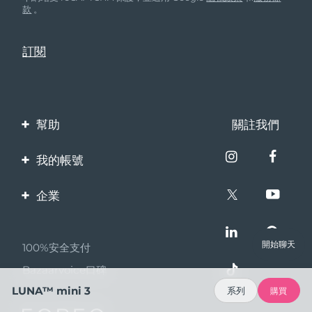
款
。
幫助
關註我們
聯繫我們
我的帳號
訂單與運輸
產品註冊
企業
保修與退換貨
客服支持
關於FOREO
常見問題
開始聊天
100%安全支付
夥伴計畫
電池資訊
Bazaarvoice口碑
聯盟新聞
LUNA™ mini 3
系列
購買
MYSA