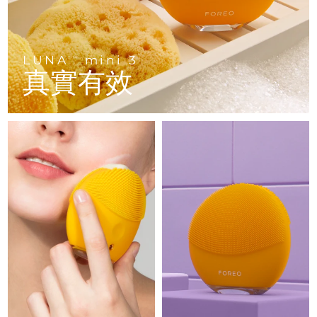
Advanced pore care essentials
以色列
預計送達日期
8/12/26
For healthy hair
18% PAP
護膚品
男士
義大利
預計送達日期
8/8/26
LUNA
mini 3
TM
日本
預計送達日期
8/11/26
真實有效
澤西島
預計送達日期
8/13/26
全部購買
哈薩克
預計送達日期
8/10/26
FOREO APP
科威特
預計送達日期
8/8/26
關於我們
拉脫維亞
預計送達日期
8/8/26
黎巴嫩
預計送達日期
8/9/26
立陶宛
預計送達日期
8/8/26
盧森堡
預計送達日期
8/8/26