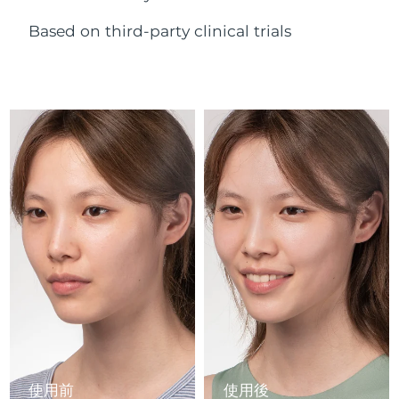
Advanced pore care essentials
以色列
預計送達日期
8/12/26
For healthy hair
18% PAP
護膚品
男士
Based on third-party clinical trials
義大利
預計送達日期
8/8/26
日本
預計送達日期
8/11/26
澤西島
預計送達日期
8/13/26
全部購買
哈薩克
預計送達日期
8/10/26
FOREO APP
科威特
預計送達日期
8/8/26
關於我們
拉脫維亞
預計送達日期
8/8/26
黎巴嫩
預計送達日期
8/9/26
立陶宛
預計送達日期
8/8/26
盧森堡
預計送達日期
8/8/26
使用前
使用後