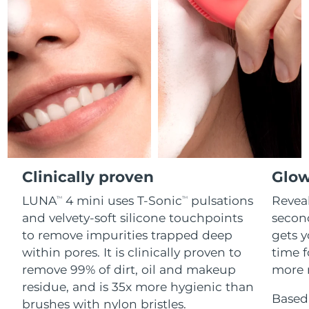
Professional IPL hair removal device
Microcurrent body toning
All hair treatments
All FAQ™ skincare
德國
預計送達日期
8/8/26
FAQ™產品
FAQ™產品
痘肌護理
眼部護理
直布羅陀
PEACH™ 2
LUNA™ 4 body
預計送達日期
8/12/26
FAQ™ products
All anti-aging treatments
All LED treatments
ESPADA™ 2 plus
BEAR™ 2 eyes & lips
IPL hair removal
Massaging body brush
All toning treatments
希臘
預計送達日期
8/8/26
Recurring acne LED therapy
Microcurrent line smoothing device
中國香港特別行政區
預計送達日期
8/9/26
PEACH™ 2 go
SUPERCHARGED™ serum
護發
毛孔護理
ESPADA™ 2
IRIS™ 2
Travel-friendly IPL hair removal
Firming body serum
匈牙利
LUNA™ 4 hair
預計送達日期
8/8/26
KIWI™ derma
Acne treatment device
Rejuvenating eye massager
NEW
2-in-1 LED scalp massager
Diamond microdermabrasion .
Clinically proven
Glow
冰島
預計送達日期
8/9/26
PEACH™ Cooling Prep Gel
LUNA
4 mini uses T-Sonic
pulsations
Reveal
TM
TM
ESPADA™ Blemish Solution
眼部護膚
牙齒美白
Cooling IPL hair removal gel
印尼
預計送達日期
8/6/26
and velvety-soft silicone touchpoints
secon
FLIP™ play advanced
KIWI™
Concentrated acne gel
Advanced eye care treatment
issa™ Teeth Whitening Set
to remove impurities trapped deep
gets y
LED light hairbrush
Blackhead remover
愛爾蘭
預計送達日期
8/8/26
更多的
within pores. It is clinically proven to
time f
Dual LED + sonic device & 18% PAP gel
remove 99% of dirt, oil and makeup
more r
ESPADA™ 設備
眼部護理設備
曼島
預計送達日期
8/10/26
LUNA™ Dual-Peptide Scalp
residue, and is 35x more hygienic than
KIWI™ 皮肤护理
All acne treatment devices
All revitalizing eye massagers
Serum
Based 
issa™ Teeth Whitening Gel
brushes with nylon bristles.