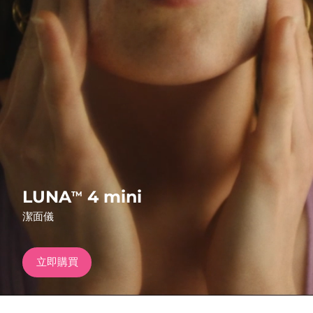
發貨國家
美國
預計送達日期
8/9/26
FAQ™ Dual LED Panel
英國
預計送達日期
8/8/26
熱門產品
西班牙
預計送達日期
8/8/26
澳洲
預計送達日期
8/11/26
法國
預計送達日期
8/8/26
特別優惠
暢銷產品
LUNA
4 mini
TM
德國
預計送達日期
8/8/26
潔面儀
加拿大
預計送達日期
8/12/26
立即購買
紅光療法
澳洲
預計送達日期
8/11/26