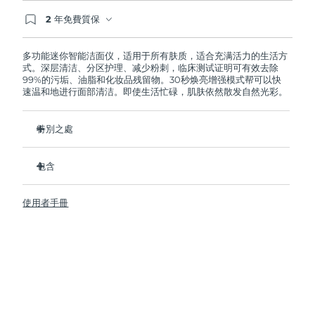
2 年免費質保
阿拉伯聯合大公國
預計送達日期
8/9/26
如果您在2年質保期內發現任何非人為品質問題，
FOREO將免費為您更換產品。
多功能迷你智能洁面仪，适用于所有肤质，适合充满活力的生活方
英國
預計送達日期
8/8/26
式。深层清洁、分区护理、减少粉刺，临床测试证明可有效去除
99%的污垢、油脂和化妆品残留物。30秒焕亮增强模式帮可以快
速温和地进行面部清洁。即使生活忙碌，肌肤依然散发自然光彩。
美國
預計送達日期
8/9/26
烏茲別克
特別之處
預計送達日期
8/13/26
衛生性是尼龍刷頭的35倍。
越南
預計送達日期
8/14/26
包含
100%的用戶反饋肌膚更加淨澈，透亮。
96%的用戶反饋肌膚看上去更健康。
LUNA
4 mini
™
使用者手冊
98% 的用戶表示護膚品吸收的更好。
USB 充電線
雙面刷頭和30秒煥亮增強模式探索更便捷清潔方式。
旅行袋
12檔脈動強度，輕便小巧，人體工程學設計貼合面部輪廓。
快速操作指南
基本操作指南
2年質保 (西班牙、葡萄牙、瑞典：3年質保)