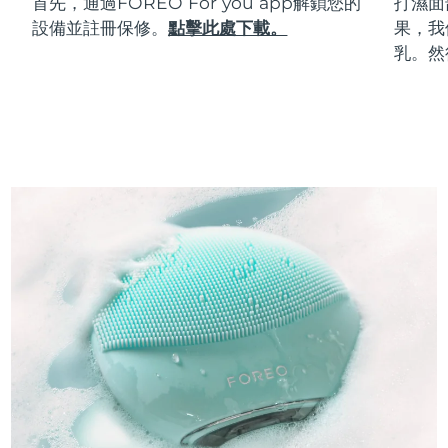
首先，通過FOREO For you app解鎖您的
打濕面
設備並註冊保修。
點擊此處下載。
果，我
乳。然