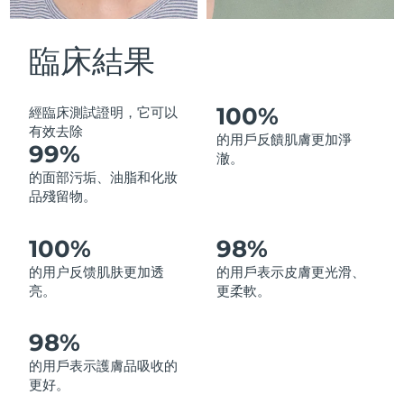
中國澳門特別行政區
預計送達日期
8/10/26
臨床結果
馬來西亞
預計送達日期
8/11/26
馬爾他
預計送達日期
8/8/26
100%
經臨床測試證明，它可以
有效去除
的用戶反饋肌膚更加淨
99%
墨西哥
預計送達日期
8/12/26
澈。
的面部污垢、油脂和化妝
摩納哥
預計送達日期
8/9/26
品殘留物。
荷蘭
預計送達日期
8/8/26
100%
98%
的用户反馈肌肤更加透
的用戶表示皮膚更光滑、
紐西蘭
預計送達日期
8/8/26
亮。
更柔軟。
挪威
預計送達日期
8/8/26
98%
阿曼
預計送達日期
8/11/26
的用戶表示護膚品吸收的
更好。
菲律賓
預計送達日期
8/11/26