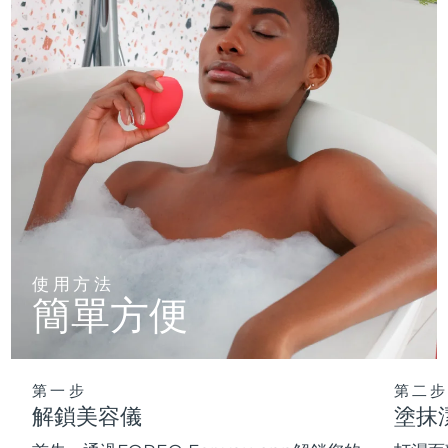
使用方法
簡單方便
第一步
第二步
解鎖美容儀
塗抹