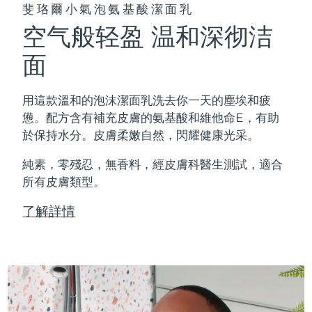
斐珞爾小氣泡氨基酸潔面乳
空气般轻盈 温和深彻洁
面
用這款溫和的泡沫潔面乳洗去你一天的塵埃和疲
憊。配方含有補充皮膚的氨基酸和維他命E，有助
於保持水分。皮膚柔嫩自然，閃耀健康光采。
純素，零殘忍，無香料，經皮膚科醫生測試，適合
所有皮膚類型。
了解詳情