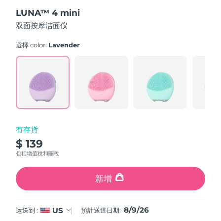
out
斯洛伐克
預計送達日期
8/8/26
LUNA™ 4 mini
of
5
双面按摩洁面仪
stars,
斯洛維尼亞
預計送達日期
8/8/26
average
rating
選擇 color:
Lavender
value.
南非
預計送達日期
8/16/26
Read
545
Reviews.
南韓
預計送達日期
8/10/26
Same
page
link.
西班牙
預計送達日期
8/8/26
瑞典
預計送達日期
8/8/26
有存貨
$ 139
瑞士
預計送達日期
8/8/26
包括增值稅和關稅
台灣
預計送達日期
8/13/26
新增
泰國
預計送達日期
8/12/26
8/9/26
US
运送到 :
預計送達日期:
土耳其
預計送達日期
8/9/26