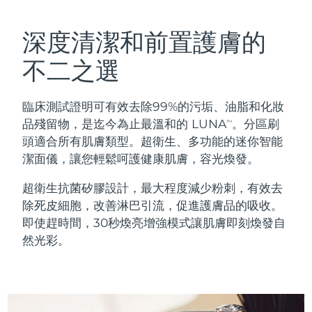
瑞典美膚護理
奧地利
預計送達日期
8/8/26
深度清潔和前置護膚的
巴林
預計送達日期
8/9/26
不二之選
面部清潔
緊致提拉
比利時
預計送達日期
8/8/26
臨床測試證明可有效去除99%的污垢、油脂和化妝
LUNA™ 4 套裝
BEAR™ 2 套裝
百慕達
預計送達日期
8/14/26
品殘留物，是迄今為止最溫和的 LUNA
。分區刷
TM
Anti-aging massage
Microcurrent toning
頭適合所有肌膚類型。超衛生、多功能的迷你智能
波士尼亞與赫塞哥維納
預計送達日期
8/11/26
潔面儀，讓您輕鬆呵護健康肌膚，容光煥發。
補水保濕
口腔護理
LUNA™ 4 Plus
BEAR™ 2 go
汶萊
預計送達日期
8/13/26
超衛生抗菌矽膠設計，最大程度減少粉刺，有效去
UFO™ 3 套裝
issa™ 4
Massage, LED heating
Microcurrent toning on-the-go
除死皮細胞，改善淋巴引流，促進護膚品的吸收。
FAQ™ 抗老護理
Deep facial hydration
Hybrid silicone sonic toothbrush
保加利亞
預計送達日期
8/8/26
即使趕時間，30秒煥亮增強模式讓肌膚即刻煥發自
然光彩。
NEW
LUNA™ 4 Men
BEAR™ 2 eyes & lips
加拿大
預計送達日期
8/12/26
UFO™ 3 LED
issa™ 4 plus
For men, anti-aging massage
Microcurrent line smoothing device
Near-infrared and red light therapy
Smart hybrid silicone sonic toothbrush
智利
預計送達日期
8/12/26
device
抗老
LED 護理