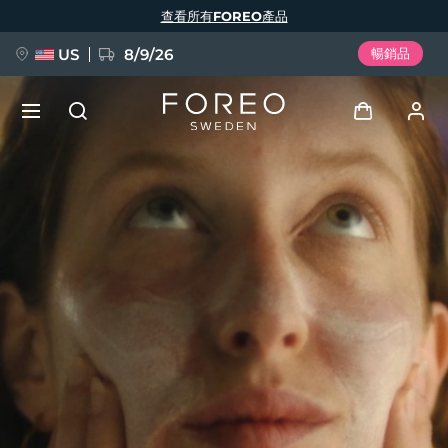
移
查看所有FOREO產品
至
主
內
容
US
8/9/26
暢銷品
新品
登入
語言
BREAKING NEWS
用戶信息
English
Deutsch
Español
我的設備
FAQ™ Pure Beauty-Tech Elixir
Français
Italiano
Português
我的訂單
Polski
Svenska
Русский
Türkçe
简体中文
繁體中文
我的地址
issa™ Teeth Whitening Set
我的訂閱