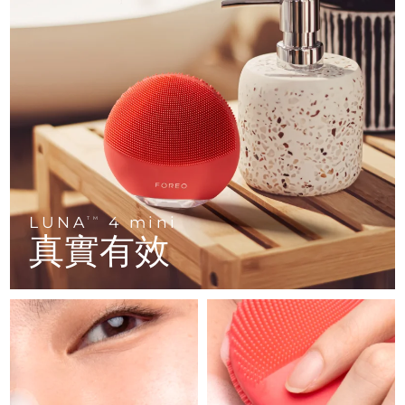
FAQ™ 101
FAQ™ 201
中國
LUNA™ 4 mini
面部提拉護理
預計送達日期
8/8/26
NEW
issa™ 4 smile
UFO™ 3 mini
Clinical anti-aging
LED mask
For young skin, T-zone
Premium anti-aging skincare
哥倫比亞
預計送達日期
8/12/26
Hybrid silicone sonic toothbrush
Red light therapy device for young skin
生髮
肌膚年輕化
克羅埃西亞
預計送達日期
8/8/26
FAQ™ 102
FAQ™ 202
LUNA™ 4 go
BEAR™ 設備
FAQ™ 301
FAQ™ 501
issa™ 4 baby
UFO™ 3 go
Advanced clinical anti-aging
LED mask
For travel or gym bag
All premium facelift devices
NEW
賽普勒斯
預計送達日期
8/9/26
LED hair strengthening scalp massager
Full-Spectrum Red Light Therapy
For ages 0-3
Portable red light therapy
捷克
預計送達日期
8/8/26
FAQ™ 103
FAQ™ 211
LUNA™護膚
保健品
FAQ™ Scalp Serum
FAQ™ 502
issa™ Teeth Whitening Set
面膜
Luxurious clinical anti-aging set
Anti-aging neck & décolleté LED mask
Premium cleansers & balm
丹麥
預計送達日期
8/8/26
LUNA
4 mini
TM
Scalp recovery probiotic serum
Full-Spectrum Red Light Therapy
Dual LED + sonic device & 18% PAP gel
Rejuvenation & hydration
真實有效
專業治療
愛沙尼亞
預計送達日期
8/8/26
FAQ™ P1 Primer
FAQ™ 221
LUNA™ 設備
FAQ™護膚品
ISSA™ 設備
UFO™ 設備
Manuka honey primer
Anti-aging LED hand mask
芬蘭
FAQ™ Red Light Serum
預計送達日期
8/8/26
All facial cleansing devices
All FAQ™ skincare
All silicone sonic toothbrushes
All deep facial hydration devices
法國
預計送達日期
8/8/26
脫毛
身體護理
FAQ™護膚品
FAQ™護膚品
PEACH™ 2 Pro Max
BEAR™ 2 body
FAQ™產品
FAQ™ skincare
法屬玻里尼西亞
預計送達日期
8/12/26
All FAQ™ skincare
All FAQ™ skincare