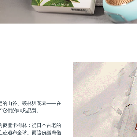
定的山谷、叢林與花園——在
了它們的非凡品質。
的麥盧卡樹林；從日本古老的
足迹遍布全球。而這份護膚儀