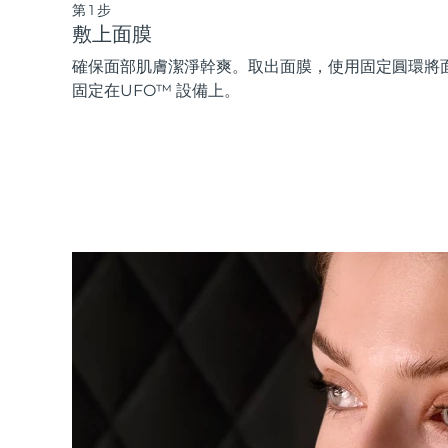
第1步
敷上面膜
確保面部肌膚潔淨幹爽。取出面膜，使用固定圓環將
固定在UFO™ 設備上。