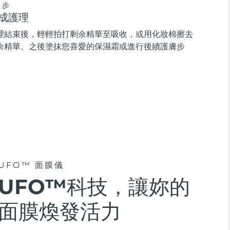
3步
成護理
理結束後，輕輕拍打剩余精華至吸收，或用化妝棉擦去
余精華。之後塗抹您喜愛的保濕霜或進行後續護膚步
。
UFO™ 面膜儀
UFO™科技，讓妳的
面膜煥發活力