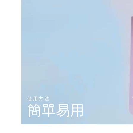
KIWI™ 皮肤护理
All acne treatment devices
All revitalizing eye massagers
Serum
issa™ Teeth Whitening Gel
Advanced pore care essentials
For healthy hair
18% PAP
護膚品
男士
全部購買
FOREO APP
關於我們
使用方法
簡單易用