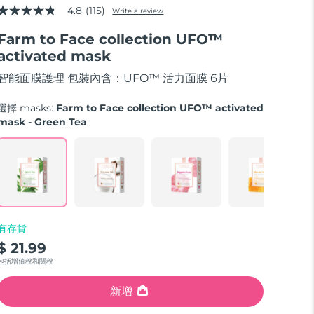
4.8
(115)
Write a review
4.8
out
Farm to Face collection UFO™
of
5
activated mask
stars,
average
智能面膜護理 包裝內含：UFO™ 活力面膜 6片
rating
value.
Read
選擇 masks:
Farm to Face collection UFO™ activated
115
mask - Green Tea
Reviews.
Same
page
link.
有存貨
$ 21.99
包括增值稅和關稅
新增