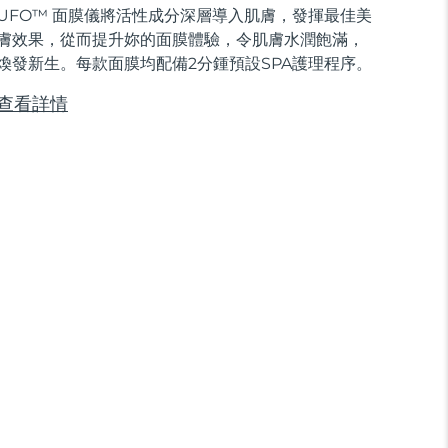
UFO™ 面膜儀將活性成分深層導入肌膚，發揮最佳美
膚效果，從而提升妳的面膜體驗，令肌膚水潤飽滿，
煥發新生。每款面膜均配備2分鍾預設SPA護理程序。
查看詳情