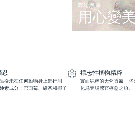
高端護膚
用心變
殘忍
標志性植物精粹
品從未在任何動物身上進行測
實而純粹的天然香氣，將
純素成分：巴西莓、綠茶和椰子
化爲壹場感官療愈之旅。