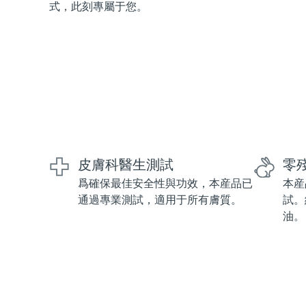
式，此刻專屬于您。
紅光療法
瑞典美膚護理
面部清潔
緊致提拉
LUNA™ 4 套裝
BEAR™ 2 套裝
皮膚科醫生測試
零
Anti-aging massage
Microcurrent toning
爲確保最佳安全性與功效，本産品已
本産
通過專業測試，適用于所有膚質。
試。
補水保濕
口腔護理
油。
LUNA™ 4 Plus
BEAR™ 2 go
UFO™ 3 套裝
issa™ 4
Massage, LED heating
Microcurrent toning on-the-go
Deep facial hydration
Hybrid silicone sonic toothbrush
FAQ™ 抗老護理
LUNA™ 4 Men
BEAR™ 2 eyes & lips
NEW
UFO™ 3 LED
issa™ 4 plus
For men, anti-aging massage
Microcurrent line smoothing device