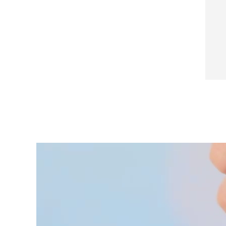
脫毛
FAQ™護膚品
身體護理
FAQ™護膚品
FAQ™產品
FAQ™ skincare
All FAQ™ skincare
All FAQ™ skincare
PEACH™ 2 Pro Max
BEAR™ 2 body
All hair treatments
All FAQ™ skincare
Professional IPL hair removal device
Microcurrent body toning
FAQ™產品
FAQ™產品
痘肌護理
FAQ™ products
眼部護理
All anti-aging treatments
All LED treatments
PEACH™ 2
LUNA™ 4 body
All toning treatments
ESPADA™ 2 plus
BEAR™ 2 eyes & lips
IPL hair removal
Massaging body brush
Recurring acne LED therapy
Microcurrent line smoothing device
PEACH™ 2 go
SUPERCHARGED™ serum
護發
毛孔護理
ESPADA™ 2
IRIS™ 2
Travel-friendly IPL hair removal
Firming body serum
LUNA™ 4 hair
KIWI™ derma
Acne treatment device
Rejuvenating eye massager
NEW
2-in-1 LED scalp massager
Diamond microdermabrasion .
PEACH™ Cooling Prep Gel
ESPADA™ Blemish Solution
眼部護膚
牙齒美白
Cooling IPL hair removal gel
FLIP™ play advanced
KIWI™
Concentrated acne gel
Advanced eye care treatment
issa™ Teeth Whitening Set
LED light hairbrush
Blackhead remover
Dual LED + sonic device & 18% PAP gel
更多的
ESPADA™ 設備
眼部護理設備
LUNA™ Dual-Peptide Scalp