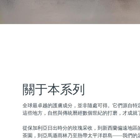
issa™ Teeth Whitening Set
FAQ™ Dual LED Panel
熱門產品
關于本系列
全球最卓越的護膚成分，並非隨處可得。它們源自特
特別優惠
暢銷產品
這些地方，自然與傳統曆經數個世紀的打磨，才成就
從保加利亞日出時分的玫瑰采收，到新西蘭偏遠地區
茶園，到亞馬遜雨林乃至熱帶太平洋群島——我們的