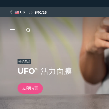
移
至
主
內
US
8/10/26
容
暢銷產品
UFO
活力面膜
™
新品
BREAKING NEWS
立即購買
FAQ™ Pure Beauty-Tech Elixir