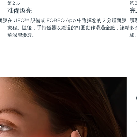
第2步
第
准備煥亮
完
面膜
在 UFO™ 設備或 FOREO App 中選擇您的 2 分鍾面膜
護
療程。隨後，手持儀器以緩慢的打圈動作滑過全臉，讓精
多
華深層滲透。
驟