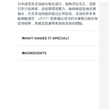
日本綠茶富含強效抗氧化成分，能夠淨化毛孔，清除
Near-infrared and red light therapy device
Smart hybrid silicone sonic toothbrush
日常汙垢堆積，並抵禦環境壓力。榆樹根提取物深層
抗老
LED 護理
補水，月見草油則能舒緩泛紅和痘痘。淡淡的草本香
LUNA™ 4 mini
面部提拉護理
氣喚醒感官，UFO™ 面膜儀以清涼的冰膚療法鎖住每
FAQ™ 101
FAQ™ 201
UFO™ 3 mini
issa™ 4 smile
For young skin, T-zone
Premium anti-aging skincare
NEW
壹滴精華，爲倦怠肌膚帶來煥然壹新的體驗。
Clinical anti-aging
LED mask
Red light therapy device for young skin
Hybrid silicone sonic toothbrush
WHAT MAKES IT SPECIAL?
生髮
LUNA™ 4 go
BEAR™ 設備
肌膚年輕化
FAQ™ 102
FAQ™ 202
UFO™ 3 go
issa™ 4 baby
For travel or gym bag
All premium facelift devices
FAQ™ 301
FAQ™ 501
松針提取物能夠調節皮脂分泌，縮小毛孔，完美控
Advanced clinical anti-aging
LED mask
Portable red light therapy
For ages 0-3
NEW
油。
INGREDIENTS
LED hair strengthening scalp massager
Full-Spectrum Red Light Therapy
葛根提取物可以減輕浮腫，淡化黑眼圈，撫平細
LUNA™護膚
水/水/水族，丁二醇，茶葉提取物，1,2-己二醇，羟基
紋，令肌膚煥發活力。
FAQ™ 103
FAQ™ 211
保健品
面膜
issa™ Teeth Whitening Set
苯乙酮，聚丙烯酸鈉，泛醇，尿囊素，聚甘油-4 癸酸
Premium cleansers & balm
FAQ™ Scalp Serum
FAQ™ 502
舒緩濕疹、痤瘡和肌膚刺激，爲需要額外呵護的肌
Luxurious clinical anti-aging set
Anti-aging neck & décolleté LED mask
Rejuvenation & hydration
Dual LED + sonic device & 18% PAP gel
酯，甘草酸二鉀，香精/香料，沼澤松葉提取物，榆樹
Scalp recovery probiotic serum
Full-Spectrum Red Light Therapy
膚提供舒緩的急救。
根提取物，月見草花提取物，葛根提取物
抵禦汙染和環境毒素，讓肌膚全天自由呼吸。
LUNA™ 設備
專業治療
FAQ™ P1 Primer
FAQ™ 221
UFO™ 設備
ISSA™ 設備
輕盈配方，吸收迅速，不留殘余，令肌膚清爽啞
All facial cleansing devices
FAQ™護膚品
Manuka honey primer
Anti-aging LED hand mask
光，散發自然光澤。
FAQ™ Red Light Serum
All deep facial hydration devices
All silicone sonic toothbrushes
All FAQ™ skincare
僅需 2 分鍾，即可實現肌膚徹底重置——讓這份純
淨的新生，輕松融入您最繁忙的晨間節奏。