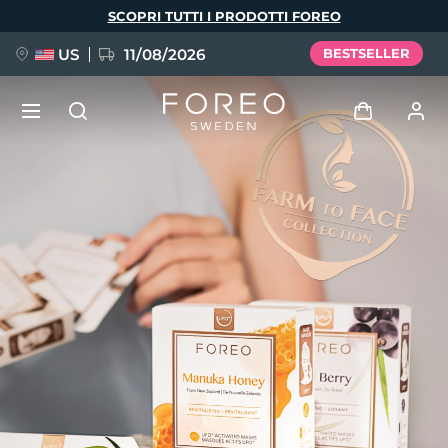
Salta
SCOPRI TUTTI I PRODOTTI FOREO
al
contenuto
principale
US
11/08/2026
BESTSELLER
NUOVO
Accedi
Lingua
BREAKING NEWS
Profilo utente
English
Deutsch
Español
I miei dispositivi
FAQ™ Pure Beauty-Tech Elixir
Français
Italiano
Português
I miei ordini
Polski
Svenska
Русский
Türkçe
简体中文
繁體中文
I miei indirizzi
issa™ Teeth Whitening Set
I miei abbonamenti