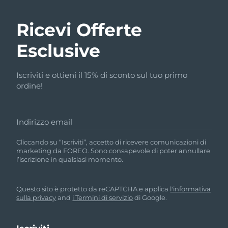
Ricevi Offerte
Esclusive
Iscriviti e ottieni il 15% di sconto sul tuo primo
ordine!
Indirizzo email
Cliccando su “Iscriviti”, accetto di ricevere comunicazioni di
marketing da FOREO. Sono consapevole di poter annullare
l’iscrizione in qualsiasi momento.
Questo sito è protetto da reCAPTCHA e applica
l'informativa
sulla privacy
and
i Termini di servizio
di Google.