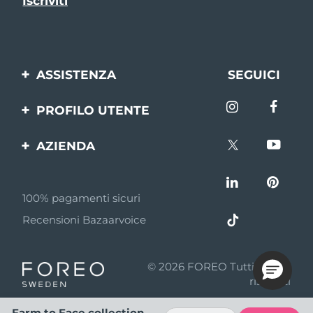
ASSISTENZA
SEGUICI
Contattaci
PROFILO UTENTE
Ordini e spedizioni
Registrazione del
AZIENDA
prodotto
Garanzia e resi
FOREO
Aiuto
FAQ
100% pagamenti sicuri
Affiliazione
Informazioni sulla
Recensioni Bazaarvoice
batteria
Notizie di affiliazione
MYSA
© 2026 FOREO Tutti i diritti
Rivenditori
riservati
Termini di Utilizzo
Farm to Face collection