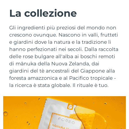
ROUTINE BEAUTY SVEDESI
Austria
Consegna stimata
8/10/26
La collezione
Bahrein
Consegna stimata
8/11/26
Gli ingredienti più preziosi del mondo non
Detersione viso
Lifting viso
crescono ovunque. Nascono in valli, frutteti
Belgio
Consegna stimata
8/10/26
e giardini dove la natura e la tradizione li
LUNA™ 4 pacchetto
BEAR™ 2 pacchetto
hanno perfezionati nei secoli. Dalla raccolta
Bermuda
Consegna stimata
8/16/26
Anti-aging massage
Microcurrent toning
delle rose bulgare all'alba ai boschi remoti
Bosnia ed
di mānuka della Nuova Zelanda, dai
Consegna stimata
8/13/26
Idratazione
Igiene orale
Erzegovina
giardini del tè ancestrali del Giappone alla
LUNA™ 4 Plus
BEAR™ 2 go
foresta amazzonica e al Pacifico tropicale -
UFO™ 3 pacchetto
issa™ 4
Massage, LED heating
Microcurrent toning on-the-go
Brunei
Consegna stimata
8/15/26
la ricerca è stata globale. Il rituale è tuo.
TRATTAMENTI ANTI-AGE FAQ™
Deep facial hydration
Hybrid silicone sonic toothbrush
Bulgaria
Consegna stimata
8/10/26
NEW
LUNA™ 4 Men
BEAR™ 2 eyes & lips
UFO™ 3 LED
issa™ 4 plus
Canada
For men, anti-aging massage
Microcurrent line smoothing device
Consegna stimata
8/14/26
Near-infrared and red light therapy
Smart hybrid silicone sonic toothbrush
device
Anti-age
Trattamenti LED
Cile
Consegna stimata
8/14/26