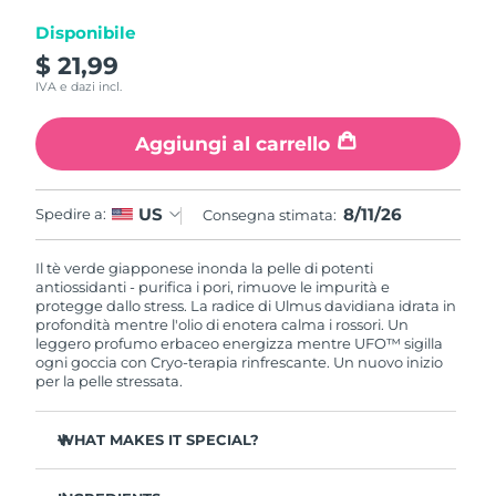
Disponibile
RAS di Macao
Consegna stimata
8/12/26
$ 21,99
IVA e dazi incl.
Malaysia
Consegna stimata
8/13/26
Aggiungi al carrello
Malta
Consegna stimata
8/10/26
Messico
Consegna stimata
8/14/26
8/11/26
US
Spedire a:
Consegna stimata:
Monaco
Consegna stimata
8/11/26
Il tè verde giapponese inonda la pelle di potenti
antiossidanti - purifica i pori, rimuove le impurità e
protegge dallo stress. La radice di Ulmus davidiana idrata in
Paesi Bassi
Consegna stimata
8/10/26
profondità mentre l'olio di enotera calma i rossori. Un
leggero profumo erbaceo energizza mentre UFO™ sigilla
Nuova Zelanda
ogni goccia con Cryo-terapia rinfrescante. Un nuovo inizio
Consegna stimata
8/10/26
per la pelle stressata.
Norvegia
Consegna stimata
8/10/26
WHAT MAKES IT SPECIAL?
Oman
Consegna stimata
8/13/26
Estratto di ago di pino regola il sebo e minimizza i pori -