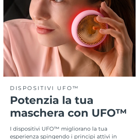
Turchia
Consegna stimata
8/11/26
Emirati Arabi Uniti
Consegna stimata
8/11/26
Regno Unito
Consegna stimata
8/10/26
Stati Uniti
Consegna stimata
8/11/26
Uzbekistan
Consegna stimata
8/15/26
Vietnam
Consegna stimata
8/16/26
DISPOSITIVI UFO™
Potenzia la tua
maschera con UFO™
I dispositivi UFO™ migliorano la tua
esperienza spingendo i principi attivi in