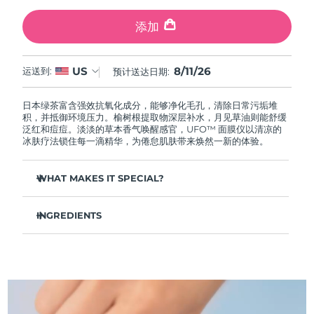
中国澳门特别行政区
预计送达日期
8/12/26
添加
马来西亚
预计送达日期
8/13/26
8/11/26
US
运送到:
预计送达日期:
马耳他
预计送达日期
8/10/26
日本绿茶富含强效抗氧化成分，能够净化毛孔，清除日常污垢堆
墨西哥
预计送达日期
8/14/26
积，并抵御环境压力。榆树根提取物深层补水，月见草油则能舒缓
泛红和痘痘。淡淡的草本香气唤醒感官，UFO™ 面膜仪以清凉的
冰肤疗法锁住每一滴精华，为倦怠肌肤带来焕然一新的体验。
摩纳哥
预计送达日期
8/11/26
WHAT MAKES IT SPECIAL?
荷兰
预计送达日期
8/10/26
松针提取物能够调节皮脂分泌，缩小毛孔，完美控油。
新西兰
预计送达日期
8/10/26
INGREDIENTS
葛根提取物可以减轻浮肿，淡化黑眼圈，抚平细纹，令肌肤焕
发活力。
水/水/水族，丁二醇，茶叶提取物，1,2-己二醇，羟基苯乙酮，聚丙
挪威
预计送达日期
8/10/26
舒缓湿疹、痤疮和肌肤刺激，为需要额外呵护的肌肤提供舒缓
烯酸钠，泛醇，尿囊素，聚甘油-4 癸酸酯，甘草酸二钾，香精/香
的急救。
料，沼泽松叶提取物，榆树根提取物，月见草花提取物，葛根提取
物
阿曼
抵御污染和环境毒素，让肌肤全天自由呼吸。
预计送达日期
8/13/26
轻盈配方，吸收迅速，不留残余，令肌肤清爽哑光，散发自然
光泽。
菲律宾
预计送达日期
8/13/26