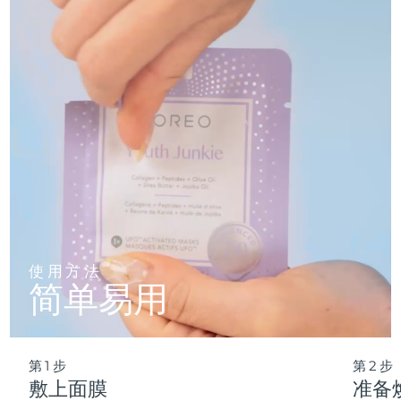
仅需 2 分钟，即可实现肌肤彻底重置——让这份纯净的新生，
轻松融入您最繁忙的晨间节奏。
波兰
预计送达日期
8/11/26
葡萄牙
预计送达日期
8/10/26
波多黎各
预计送达日期
8/12/26
卡塔尔
预计送达日期
8/11/26
留尼汪
预计送达日期
8/15/26
罗马尼亚
预计送达日期
8/10/26
使用方法
简单易用
俄罗斯
预计送达日期
8/18/26
沙特阿拉伯
预计送达日期
8/11/26
第1步
第2步
新加坡
预计送达日期
8/12/26
敷上面膜
准备