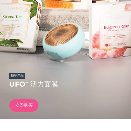
发货国家
美国
预计送达日期
8/11/26
FAQ™ Dual LED Panel
英国
预计送达日期
8/10/26
热门产品
西班牙
预计送达日期
8/10/26
澳大利亚
预计送达日期
8/13/26
法国
预计送达日期
8/10/26
畅销产品
特别优惠
畅销产品
UFO
活力面膜
™
德国
预计送达日期
8/10/26
加拿大
预计送达日期
8/14/26
立即购买
红光疗法
澳大利亚
预计送达日期
8/13/26