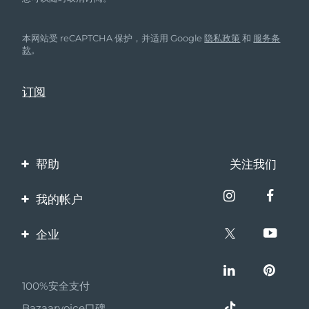
本网站受 reCAPTCHA 保护，并适用 Google
隐私政策
和
服务条
款
。
帮助
关注我们
联系我们
我的帐户
订单与运输
产品注册
企业
保修与退换货
客服支持
关于FOREO
常见问题
100%安全支付
伙伴计划
电池信息
Bazaarvoice口碑