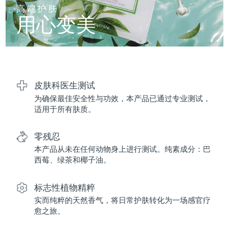
FAQ™ 101
FAQ™ 201
中国
LUNA™ 4 mini
面部提拉护理
预计送达日期
8/10/26
高端护肤
NEW
issa™ 4 smile
UFO™ 3 mini
Clinical anti-aging
LED mask
用心变美
For young skin, T-zone
Premium anti-aging skincare
哥伦比亚
预计送达日期
8/14/26
Hybrid silicone sonic toothbrush
Red light therapy device for young skin
生发
肌肤年轻化
克罗地亚
预计送达日期
8/10/26
FAQ™ 102
FAQ™ 202
LUNA™ 4 go
BEAR™ 设备
FAQ™ 301
FAQ™ 501
issa™ 4 baby
UFO™ 3 go
Advanced clinical anti-aging
LED mask
For travel or gym bag
All premium facelift devices
NEW
塞浦路斯
预计送达日期
8/11/26
LED hair strengthening scalp massager
Full-Spectrum Red Light Therapy
For ages 0-3
Portable red light therapy
皮肤科医生测试
为确保最佳安全性与功效，本产品已通过专业测试，
捷克
预计送达日期
8/10/26
FAQ™ 103
FAQ™ 211
LUNA™ 护肤
保健品
适用于所有肤质。
FAQ™ Scalp Serum
FAQ™ 502
issa™ Teeth Whitening Set
面膜
Luxurious clinical anti-aging set
Anti-aging neck & décolleté LED mask
Premium cleansers & balm
丹麦
预计送达日期
8/10/26
Scalp recovery probiotic serum
Full-Spectrum Red Light Therapy
Dual LED + sonic device & 18% PAP gel
Rejuvenation & hydration
零残忍
专业治疗
爱沙尼亚
预计送达日期
8/10/26
本产品从未在任何动物身上进行测试。纯素成分：巴
FAQ™ P1 Primer
FAQ™ 221
LUNA™ 设备
西莓、绿茶和椰子油。
FAQ™护肤品
ISSA™ 设备
UFO™ 设备
Manuka honey primer
Anti-aging LED hand mask
芬兰
FAQ™ Red Light Serum
预计送达日期
8/10/26
All facial cleansing devices
All FAQ™ skincare
All silicone sonic toothbrushes
All deep facial hydration devices
标志性植物精粹
法国
预计送达日期
8/10/26
脱毛
身体护理
实而纯粹的天然香气，将日常护肤转化为一场感官疗
FAQ™护肤品
FAQ™护肤品
愈之旅。
PEACH™ 2 Pro Max
BEAR™ 2 body
FAQ™产品
FAQ™ skincare
法属波利尼西亚
预计送达日期
8/14/26
All FAQ™ skincare
All FAQ™ skincare