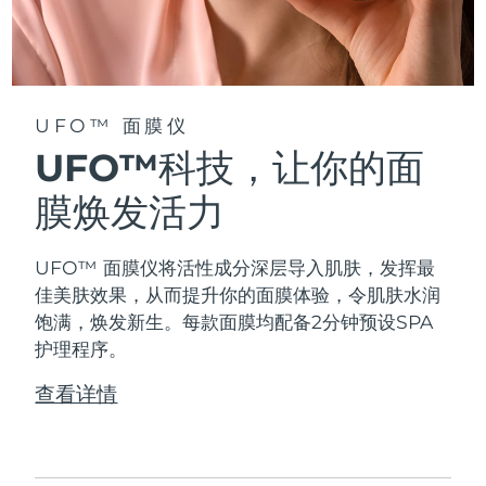
阿拉伯联合酋长国
预计送达日期
8/11/26
英国
预计送达日期
8/10/26
UFO™ 面膜仪
美国
预计送达日期
8/11/26
UFO™科技，让你的面
乌兹别克斯坦
膜焕发活力
预计送达日期
8/15/26
越南
预计送达日期
8/16/26
UFO™ 面膜仪将活性成分深层导入肌肤，发挥最
佳美肤效果，从而提升你的面膜体验，令肌肤水润
饱满，焕发新生。每款面膜均配备2分钟预设SPA
护理程序。
查看详情