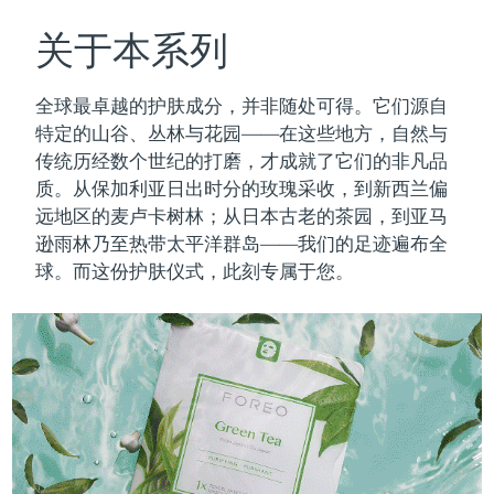
瑞典美肤护理
奥地利
预计送达日期
8/10/26
关于本系列
巴林
预计送达日期
8/11/26
全球最卓越的护肤成分，并非随处可得。它们源自
面部清洁
紧致提拉
特定的山谷、丛林与花园——在这些地方，自然与
比利时
预计送达日期
8/10/26
传统历经数个世纪的打磨，才成就了它们的非凡品
LUNA™ 4 套装
BEAR™ 2 套装
质。
从保加利亚日出时分的玫瑰采收，到新西兰偏
百慕大
预计送达日期
8/16/26
Anti-aging massage
Microcurrent toning
远地区的麦卢卡树林；从日本古老的茶园，到亚马
波斯尼亚和黑塞哥维那
逊雨林乃至热带太平洋群岛——我们的足迹遍布全
预计送达日期
8/13/26
补水保湿
口腔护理
球。而这份护肤仪式，此刻专属于您。
LUNA™ 4 Plus
BEAR™ 2 go
文莱
预计送达日期
8/15/26
UFO™ 3 套装
issa™ 4
Massage, LED heating
Microcurrent toning on-the-go
FAQ™ 抗老护理
Deep facial hydration
Hybrid silicone sonic toothbrush
保加利亚
预计送达日期
8/10/26
NEW
LUNA™ 4 Men
BEAR™ 2 eyes & lips
加拿大
预计送达日期
8/14/26
UFO™ 3 LED
issa™ 4 plus
For men, anti-aging massage
Microcurrent line smoothing device
Near-infrared and red light therapy
Smart hybrid silicone sonic toothbrush
智利
预计送达日期
8/14/26
device
抗老
LED治疗