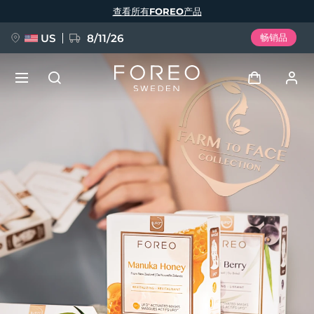
跳
查看所有FOREO产品
转
到
主
要
US
8/11/26
畅销品
内
容
新品
登录
语言
BREAKING NEWS
用户信息
English
Deutsch
Español
我的设备
FAQ™ Pure Beauty-Tech Elixir
Français
Italiano
Português
我的订单
Polski
Svenska
Русский
Türkçe
简体中文
繁體中文
我的地址
issa™ Teeth Whitening Set
我的订阅