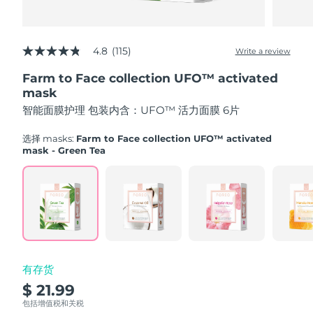
Advanced pore care essentials
以色列
预计送达日期
8/14/26
For healthy hair
18% PAP
护肤品
男士
意大利
预计送达日期
8/10/26
4.8
(115)
Write a review
4.8
out
日本
预计送达日期
8/13/26
Farm to Face collection UFO™ activated
of
5
mask
泽西岛
stars,
预计送达日期
8/15/26
全部购买
智能面膜护理 包装内含：UFO™ 活力面膜 6片
average
rating
哈萨克斯坦
value.
预计送达日期
8/12/26
选择 masks:
Farm to Face collection UFO™ activated
Read
mask - Green Tea
115
FOREO APP
科威特
预计送达日期
8/10/26
Reviews.
Same
page
关于我们
拉脱维亚
预计送达日期
8/10/26
link.
黎巴嫩
预计送达日期
8/11/26
立陶宛
预计送达日期
8/10/26
有存货
$ 21.99
卢森堡
预计送达日期
8/10/26
包括增值税和关税