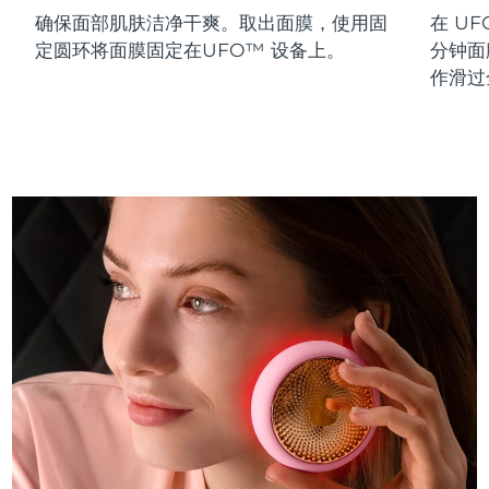
确保面部肌肤洁净干爽。取出面膜，使用固
在 UF
斯洛伐克
预计送达日期
8/10/26
定圆环将面膜固定在UFO™ 设备上。
分钟面
斯洛文尼亚
预计送达日期
8/10/26
作滑过
南非
预计送达日期
8/18/26
韩国
预计送达日期
8/12/26
西班牙
预计送达日期
8/10/26
瑞典
预计送达日期
8/10/26
瑞士
预计送达日期
8/10/26
台湾
预计送达日期
8/15/26
泰国
预计送达日期
8/14/26
土耳其
预计送达日期
8/11/26