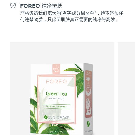
Professional IPL hair removal device
Microcurrent body toning
All hair treatments
All FAQ™ skincare
FOREO 纯净护肤
德国
预计送达日期
8/10/26
严格遵循我们庞大的“有害成分黑名单”，绝不添加任
FAQ™产品
FAQ™产品
痘肌护理
眼部护理
何违禁物质，只保留肌肤真正需要的纯净与高效。
直布罗陀
PEACH™ 2
LUNA™ 4 body
预计送达日期
8/14/26
FAQ™ products
All anti-aging treatments
All LED treatments
ESPADA™ 2 plus
BEAR™ 2 eyes & lips
IPL hair removal
Massaging body brush
All toning treatments
希腊
预计送达日期
8/10/26
Recurring acne LED therapy
Microcurrent line smoothing device
中国香港特别行政区
预计送达日期
8/11/26
PEACH™ 2 go
SUPERCHARGED™ serum
护发
毛孔护理
ESPADA™ 2
IRIS™ 2
Travel-friendly IPL hair removal
Firming body serum
匈牙利
LUNA™ 4 hair
预计送达日期
8/10/26
KIWI™ derma
Acne treatment device
Rejuvenating eye massager
NEW
2-in-1 LED scalp massager
Diamond microdermabrasion .
冰岛
预计送达日期
8/11/26
PEACH™ Cooling Prep Gel
ESPADA™ Blemish Solution
眼部护肤
牙齿美白
Cooling IPL hair removal gel
印度尼西亚
预计送达日期
8/8/26
FLIP™ play advanced
KIWI™
Concentrated acne gel
Advanced eye care treatment
issa™ Teeth Whitening Set
LED light hairbrush
Blackhead remover
爱尔兰
预计送达日期
8/10/26
更多的
Dual LED + sonic device & 18% PAP gel
ESPADA™ 设备
眼部护理设备
马恩岛
预计送达日期
8/12/26
LUNA™ Dual-Peptide Scalp
KIWI™ 皮肤护理
All acne treatment devices
All revitalizing eye massagers
Serum
issa™ Teeth Whitening Gel