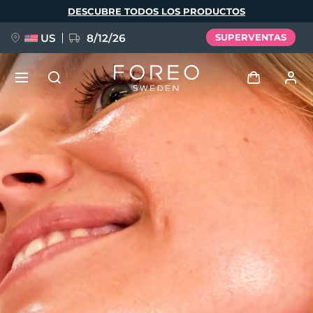
Pasar
DESCUBRE TODOS LOS PRODUCTOS
al
contenido
principal
US
8/12/26
SUPERVENTAS
NUEVO
Iniciar sesión
Idioma
BREAKING NEWS
Perfil de usuario
English
Deutsch
Español
Mis dispositivos
FAQ™ Pure Beauty-Tech Elixir
Français
Italiano
Português
Mis pedidos
Polski
Svenska
Русский
Türkçe
简体中文
繁體中文
Mis direcciones
issa™ Teeth Whitening Set
Mis suscripciones