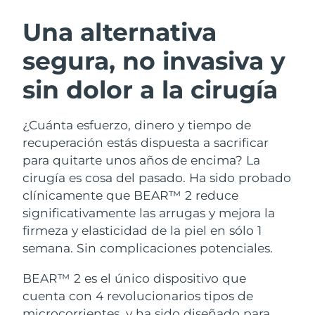
RUTINA SUECAS DE BELLEZA
Austria
Entrega prevista
10/08/2026
Una alternativa
segura, no invasiva y
Baréin
Entrega prevista
11/08/2026
sin dolor a la cirugía
Limpieza facial
Lifting facial
Bélgica
Entrega prevista
10/08/2026
LUNA™ 4 pack
BEAR™ 2 pack
Bermudas
Entrega prevista
16/08/2026
¿Cuánta esfuerzo, dinero y tiempo de
Anti-aging massage
Microcurrent toning
recuperación estás dispuesta a sacrificar
Bosnia y Herzegovina
Entrega prevista
13/08/2026
para quitarte unos años de encima? La
Hidratación
Cuidado bucal
cirugía es cosa del pasado. Ha sido probado
LUNA™ 4 Plus
BEAR™ 2 go
Brunéi
Entrega prevista
15/08/2026
UFO™ 3 pack
issa™ 4
clínicamente que BEAR™ 2 reduce
Massage, LED heating
Microcurrent toning on-the-go
TRATAMIENTO ANTIEDAD FAQ™
significativamente las arrugas y mejora la
Deep facial hydration
Hybrid silicone sonic toothbrush
Bulgaria
Entrega prevista
10/08/2026
firmeza y elasticidad de la piel en sólo 1
NEW
semana. Sin complicaciones potenciales.
LUNA™ 4 Men
BEAR™ 2 eyes & lips
Canadá
Entrega prevista
14/08/2026
UFO™ 3 LED
issa™ 4 plus
For men, anti-aging massage
Microcurrent line smoothing device
BEAR™ 2 es el único dispositivo que
Near-infrared and red light therapy
Smart hybrid silicone sonic toothbrush
Chile
Entrega prevista
14/08/2026
device
Antiedad
Tratamientos LED
cuenta con 4 revolucionarios tipos de
microcorrientes, y ha sido diseñado para