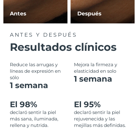
Filipinas
Entrega prevista
13/08/2026
Antes
Después
Polonia
Entrega prevista
11/08/2026
ANTES Y DESPUÉS
Portugal
Entrega prevista
10/08/2026
Resultados clínicos
Puerto Rico
Entrega prevista
12/08/2026
Reduce las arrugas y
Mejora la firmeza y
Catar
líneas de expresión en
elasticidad en solo
Entrega prevista
11/08/2026
1 semana
sólo
1 semana
Reunión
Entrega prevista
15/08/2026
Rumanía
Entrega prevista
10/08/2026
El 98%
El 95%
declaró sentir la piel
declaró sentir la piel
Rusia
Entrega prevista
18/08/2026
más sana, iluminada,
rejuvenecida y las
rellena y nutrida.
mejillas más definidas.
Arabia Saudí
Entrega prevista
11/08/2026