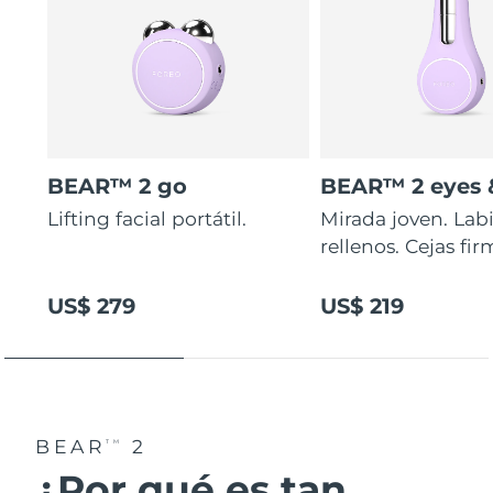
BEAR™ 2 go
BEAR™ 2 eyes &
Lifting facial portátil.
Mirada joven. Lab
rellenos. Cejas fir
US$ 279
US$ 219
BEAR
2
TM
¿Por qué es tan