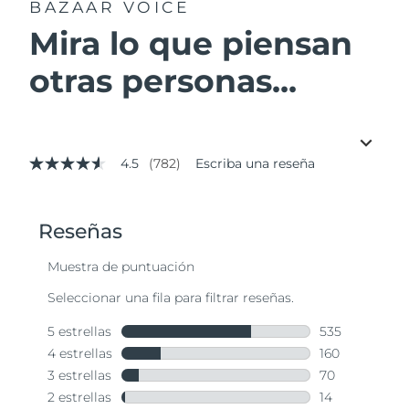
BAZAAR VOICE
Mira lo que piensan
otras personas...
4.5
(782)
Escriba una reseña
4.5
de
5
estrellas,
valor
medio
de
valoración.
Read
782
Reviews.
Enlace
en
la
misma
página.