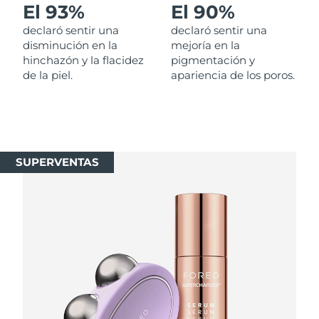
El 93%
El 90%
Singapur
Entrega prevista
12/08/2026
declaró sentir una
declaró sentir una
Eslovaquia
disminución en la
mejoría en la
Entrega prevista
10/08/2026
hinchazón y la flacidez
pigmentación y
de la piel.
apariencia de los poros.
Eslovenia
Entrega prevista
10/08/2026
Sudáfrica
Entrega prevista
18/08/2026
Corea del Sur
Entrega prevista
12/08/2026
SUPERVENTAS
España
Entrega prevista
10/08/2026
Suecia
Entrega prevista
10/08/2026
Suiza
Entrega prevista
10/08/2026
Taiwán
Entrega prevista
15/08/2026
Tailandia
Entrega prevista
14/08/2026