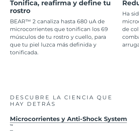
Advanced pore care essentials
Tonifica, reafirma y define tu
Redu
For healthy hair
18% PAP
Israel
Entrega prevista
14/08/2026
rostro
Cosméticos
Hombres
Ha si
BEAR™ 2 canaliza hasta 680 uA de
micro
Italia
Entrega prevista
10/08/2026
microcorrientes que tonifican los 69
de col
músculos de tu rostro y cuello, para
combat
Japón
Entrega prevista
13/08/2026
que tu piel luzca más definida y
arruga
Comprar todo
Jersey
Entrega prevista
15/08/2026
tonificada.
Kazajistán
Entrega prevista
12/08/2026
FOREO APP
Kuwait
Entrega prevista
10/08/2026
ACERCA DE
Letonia
Entrega prevista
10/08/2026
DESCUBRE LA CIENCIA QUE
HAY DETRÁS
Líbano
Entrega prevista
11/08/2026
Microcorrientes y Anti-Shock System
Lituania
Entrega prevista
10/08/2026
TM
Luxemburgo
Entrega prevista
10/08/2026