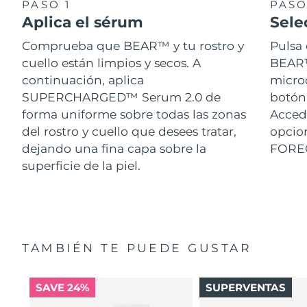
PASO 1
PASO
Aplica el sérum
Sele
Comprueba que BEAR™ y tu rostro y
Pulsa 
cuello están limpios y secos. A
BEAR™.
continuación, aplica
micro
SUPERCHARGED™ Serum 2.0 de
botón 
forma uniforme sobre todas las zonas
Acced
del rostro y cuello que desees tratar,
opcion
dejando una fina capa sobre la
FORE
superficie de la piel.
TAMBIÉN TE PUEDE GUSTAR
SAVE 24%
SUPERVENTAS