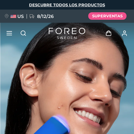
Pasar
DESCUBRE TODOS LOS PRODUCTOS
al
contenido
principal
US
8/12/26
SUPERVENTAS
NUEVO
Iniciar sesión
Idioma
BREAKING NEWS
Perfil de usuario
English
Deutsch
Español
Mis dispositivos
FAQ™ Pure Beauty-Tech Elixir
Français
Italiano
Português
Mis pedidos
Polski
Svenska
Русский
Türkçe
简体中文
繁體中文
Mis direcciones
issa™ Teeth Whitening Set
Mis suscripciones