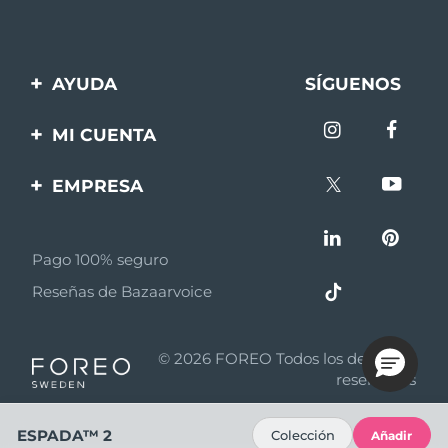
AYUDA
SÍGUENOS
Contáctanos
MI CUENTA
Pedidos y envíos
Registro de productos
EMPRESA
Garantía y devoluciones
Ayuda
Sobre FOREO
Preguntas frecuentes
Pago 100% seguro
Afiliados
Información de la
Reseñas de Bazaarvoice
batería
Noticias de afiliados
MYSA
© 2026 FOREO Todos los derechos
Asociados
reservados
Términos y condiciones
ESPADA™ 2
Colección
Añadir