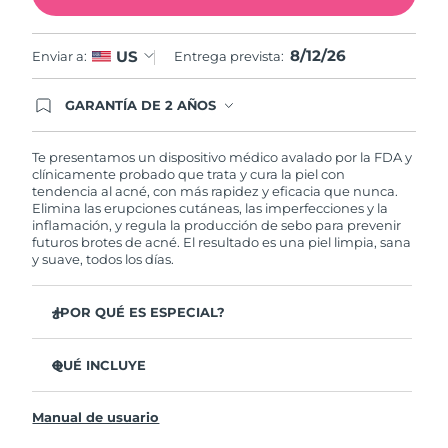
Filipinas
Entrega prevista
8/14/26
8/12/26
US
Enviar a:
Entrega prevista:
Polonia
Entrega prevista
8/12/26
GARANTÍA DE 2 AÑOS
Regístrate hoy y tendrás cobertura total de la
Portugal
Entrega prevista
8/11/26
garantía FOREO. Esto quiere decir que, en caso
de tener algún problema durante los 2 años
Te presentamos un dispositivo médico avalado por la FDA y
posteriores a tu compra, FOREO te remplazará el
clínicamente probado que trata y cura la piel con
Puerto Rico
Entrega prevista
8/13/26
producto sin cargo alguno.
tendencia al acné, con más rapidez y eficacia que nunca.
Elimina las erupciones cutáneas, las imperfecciones y la
inflamación, y regula la producción de sebo para prevenir
Catar
Entrega prevista
8/12/26
futuros brotes de acné. El resultado es una piel limpia, sana
y suave, todos los días.
Reunión
Entrega prevista
8/16/26
¿POR QUÉ ES ESPECIAL?
Rumanía
Entrega prevista
8/11/26
3 de cada 4 usuarios declaró ver resultados visibles
desde el primer uso.
QUÉ INCLUYE
Rusia
Entrega prevista
8/19/26
El 100% de usuarios declaró sentir la piel más limpia y
ESPADA™ 2
sana.
Arabia Saudí
Entrega prevista
8/12/26
Manual de usuario
Cable de carga USB
4 de cada 5 usuarios declaró haber sentido una