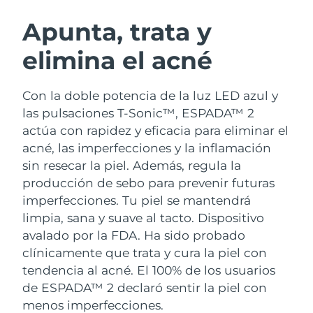
RUTINA SUECAS DE BELLEZA
Austria
Entrega prevista
8/11/26
Apunta, trata y
elimina el acné
Baréin
Entrega prevista
8/12/26
Limpieza facial
Lifting facial
Bélgica
Entrega prevista
8/11/26
Con la doble potencia de la luz LED azul y
LUNA™ 4 pack
BEAR™ 2 pack
las pulsaciones T-Sonic™, ESPADA™ 2
Bermudas
Entrega prevista
8/17/26
Anti-aging massage
Microcurrent toning
actúa con rapidez y eficacia para eliminar el
acné, las imperfecciones y la inflamación
Bosnia y Herzegovina
Entrega prevista
8/14/26
sin resecar la piel. Además, regula la
Hidratación
Cuidado bucal
LUNA™ 4 Plus
BEAR™ 2 go
producción de sebo para prevenir futuras
Brunéi
Entrega prevista
8/16/26
UFO™ 3 pack
issa™ 4
Massage, LED heating
Microcurrent toning on-the-go
imperfecciones. Tu piel se mantendrá
TRATAMIENTO ANTIEDAD FAQ™
Deep facial hydration
Hybrid silicone sonic toothbrush
limpia, sana y suave al tacto.
Dispositivo
Bulgaria
Entrega prevista
8/11/26
avalado por la FDA. Ha sido probado
NEW
LUNA™ 4 Men
BEAR™ 2 eyes & lips
Canadá
clínicamente que trata y cura la piel con
Entrega prevista
8/15/26
UFO™ 3 LED
issa™ 4 plus
For men, anti-aging massage
Microcurrent line smoothing device
tendencia al acné. El 100% de los usuarios
Near-infrared and red light therapy
Smart hybrid silicone sonic toothbrush
Chile
Entrega prevista
8/15/26
de ESPADA™ 2 declaró sentir la piel con
device
Antiedad
Tratamientos LED
menos imperfecciones.