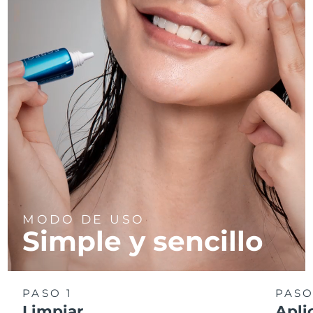
MODO DE USO
Simple y sencillo
PASO 1
PASO
Limpiar
Apli