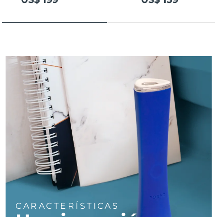
Turquía
Entrega prevista
8/12/26
Emiratos Árabes
Entrega prevista
8/12/26
Unidos
Reino Unido
Entrega prevista
8/11/26
Estados Unidos
Entrega prevista
8/12/26
Uzbekistán
Entrega prevista
8/16/26
Vietnam
Entrega prevista
8/17/26
CARACTERÍSTICAS