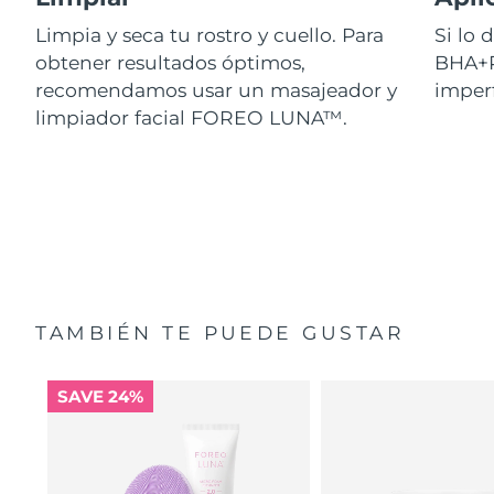
Limpia y seca tu rostro y cuello. Para
Si lo
obtener resultados óptimos,
BHA+P
recomendamos usar un masajeador y
imperf
limpiador facial FOREO LUNA™.
TAMBIÉN TE PUEDE GUSTAR
SAVE 24%