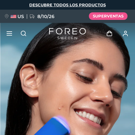
Pasar
DESCUBRE TODOS LOS PRODUCTOS
al
contenido
principal
US
8/10/26
SUPERVENTAS
NUEVO
Iniciar sesión
Idioma
BREAKING NEWS
Perfil de usuario
English
Deutsch
Español
Mis dispositivos
FAQ™ Pure Beauty-Tech Elixir
Français
Italiano
Português
Mis pedidos
Polski
Svenska
Русский
Türkçe
简体中文
繁體中文
Mis direcciones
issa™ Teeth Whitening Set
Mis suscripciones