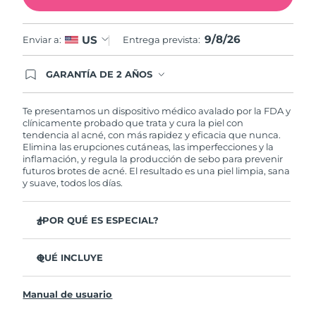
Filipinas
Entrega prevista
8/12/26
9/8/26
US
Enviar a:
Entrega prevista:
Polonia
Entrega prevista
8/10/26
GARANTÍA DE 2 AÑOS
Regístrate hoy y tendrás cobertura total de la
Portugal
Entrega prevista
8/9/26
garantía FOREO. Esto quiere decir que, en caso
de tener algún problema durante los 2 años
Te presentamos un dispositivo médico avalado por la FDA y
posteriores a tu compra, FOREO te remplazará el
clínicamente probado que trata y cura la piel con
Puerto Rico
Entrega prevista
8/11/26
producto sin cargo alguno.
tendencia al acné, con más rapidez y eficacia que nunca.
Elimina las erupciones cutáneas, las imperfecciones y la
inflamación, y regula la producción de sebo para prevenir
Catar
Entrega prevista
8/10/26
futuros brotes de acné. El resultado es una piel limpia, sana
y suave, todos los días.
Reunión
Entrega prevista
8/14/26
¿POR QUÉ ES ESPECIAL?
Rumanía
Entrega prevista
8/9/26
3 de cada 4 usuarios declaró ver resultados visibles
desde el primer uso.
QUÉ INCLUYE
Rusia
Entrega prevista
8/17/26
El 100% de usuarios declaró sentir la piel más limpia y
ESPADA™ 2
sana.
Arabia Saudí
Entrega prevista
8/10/26
Manual de usuario
Cable de carga USB
4 de cada 5 usuarios declaró haber sentido una