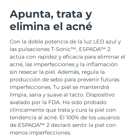
RUTINA SUECAS DE BELLEZA
Austria
Entrega prevista
8/9/26
Apunta, trata y
elimina el acné
Baréin
Entrega prevista
8/10/26
Limpieza facial
Lifting facial
Bélgica
Entrega prevista
8/9/26
Con la doble potencia de la luz LED azul y
LUNA™ 4 pack
BEAR™ 2 pack
las pulsaciones T-Sonic™, ESPADA™ 2
Bermudas
Entrega prevista
8/15/26
Anti-aging massage
Microcurrent toning
actúa con rapidez y eficacia para eliminar el
acné, las imperfecciones y la inflamación
Bosnia y Herzegovina
Entrega prevista
8/12/26
sin resecar la piel. Además, regula la
Hidratación
Cuidado bucal
LUNA™ 4 Plus
BEAR™ 2 go
producción de sebo para prevenir futuras
Brunéi
Entrega prevista
8/14/26
UFO™ 3 pack
issa™ 4
Massage, LED heating
Microcurrent toning on-the-go
imperfecciones. Tu piel se mantendrá
TRATAMIENTO ANTIEDAD FAQ™
Deep facial hydration
Hybrid silicone sonic toothbrush
limpia, sana y suave al tacto.
Dispositivo
Bulgaria
Entrega prevista
8/9/26
avalado por la FDA. Ha sido probado
NEW
LUNA™ 4 Men
BEAR™ 2 eyes & lips
Canadá
clínicamente que trata y cura la piel con
Entrega prevista
8/13/26
UFO™ 3 LED
issa™ 4 plus
For men, anti-aging massage
Microcurrent line smoothing device
tendencia al acné. El 100% de los usuarios
Near-infrared and red light therapy
Smart hybrid silicone sonic toothbrush
Chile
Entrega prevista
8/13/26
de ESPADA™ 2 declaró sentir la piel con
device
Antiedad
Tratamientos LED
menos imperfecciones.