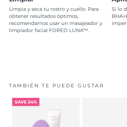
Limpia y seca tu rostro y cuello. Para
Si lo
obtener resultados óptimos,
BHA+P
recomendamos usar un masajeador y
imperf
limpiador facial FOREO LUNA™.
TAMBIÉN TE PUEDE GUSTAR
SAVE 24%