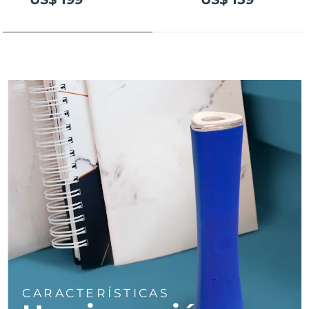
Turquía
Entrega prevista
8/10/26
Emiratos Árabes
Entrega prevista
8/10/26
Unidos
Reino Unido
Entrega prevista
8/9/26
Estados Unidos
Entrega prevista
8/10/26
Uzbekistán
Entrega prevista
8/14/26
Vietnam
Entrega prevista
8/15/26
CARACTERÍSTICAS