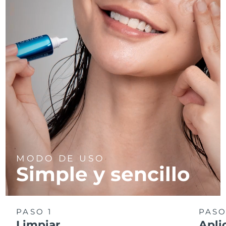
MODO DE USO
Simple y sencillo
PASO 1
PASO
Limpiar
Apli