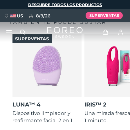
Pasar
DESCUBRE TODOS LOS PRODUCTOS
al
contenido
principal
US
8/9/26
SUPERVENTAS
TAMBIÉN TE PUEDE GUSTAR
SUPERVENTAS
NUEVO
Iniciar sesión
Idioma
BREAKING NEWS
Perfil de usuario
English
Deutsch
Español
Mis dispositivos
FAQ™ Pure Beauty-Tech Elixir
Français
Italiano
Português
Mis pedidos
Polski
Svenska
Русский
LUNA™ 4
IRIS™ 2
Türkçe
简体中文
繁體中文
Mis direcciones
Dispositivo limpiador y
Una mirada fresca
reafirmante facial 2 en 1
1 minuto.
issa™ Teeth Whitening Set
Mis suscripciones