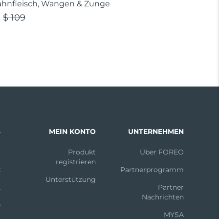
ahnfleisch, Wangen & Zunge
$ 109
S
MEIN KONTO
UNTERNEHMEN
m
Produkt
Über FOREO
registrieren
k
Partnerprogramm
Unterstützung
X
Partner
Nachrichten
e
MYSA