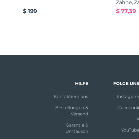
Zähne, Z
$ 199
$ 77,39
HILFE
FOLGE UN
Kontaktiere uns
Instagra
Bestellungen &
Faceboo
Versand
Garantie &
YouTub
Umtausch