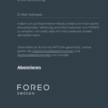
Rot-Lichttherapie
E-Mail-Adresse
SCHWEDISCHE BEAUTY ROUTINE
Indem ich auf 'Abonnieren' klicke, erkläre ich mich damit
einverstanden, Werbung und Informationen von FOREO
zu erhalten. Ich weiß, dass ich mich jederzeit wieder
abmelden kann.
Diese Seite ist durch reCAPTCHA geschützt, und es
Gesichtsreinigung
Gesichtsstraffung
gelten die
Datenschutzbestimmungen
und
Nutzungsbedingungen
von Google.
LUNA™ 4 Set
BEAR™ 2 Set
Anti-aging massage
Microcurrent toning
Hydratisierung
Mundpflege
LUNA™ 4 Plus
BEAR™ 2 go
UFO™ 3 Set
issa™ 4
Massage, LED heating
Microcurrent toning on-the-go
Deep facial hydration
Hybrid silicone sonic toothbrush
FAQ™ ANTI-AGING-BEHANDLUNG
LUNA™ 4 Men
BEAR™ 2 eyes & lips
NEW
UFO™ 3 LED
issa™ 4 plus
For men, anti-aging massage
Microcurrent line smoothing device