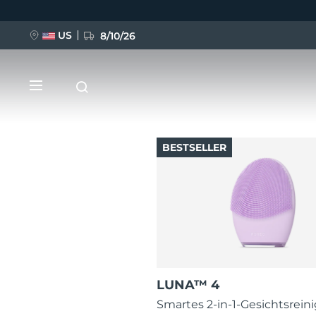
US
8/10/26
Direkt
zum
Inhalt
BESTSELLER
NEU
BREAKING NEWS
FAQ™ Pure Beauty-Tech Elixir
LUNA™ 4
Smartes 2-in-1-Gesichtsrein