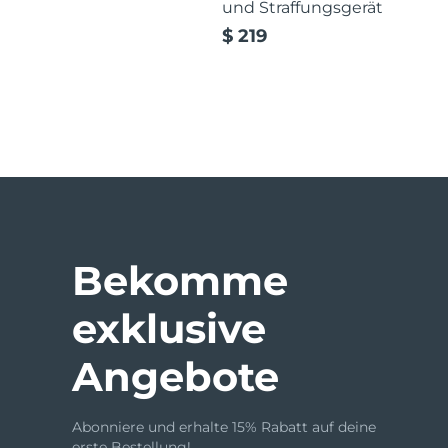
und Straffungsgerät
$ 219
issa™ Teeth Whitening Set
FAQ™ Dual LED Panel
BELIEBT
Bekomme
exklusive
Sonderangebote
Bestseller
Angebote
Abonniere und erhalte 15% Rabatt auf deine
erste Bestellung!