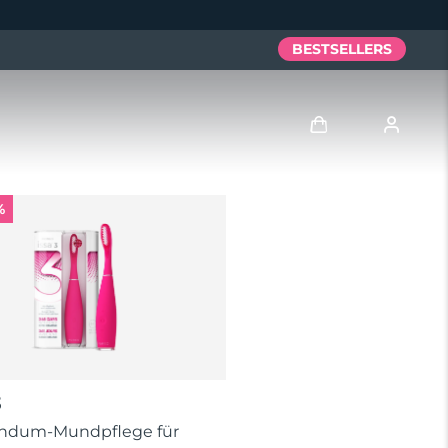
BESTSELLERS
Anmelden
%
Benutzerkonto
Meine Geräte
Meine Bestellungen
Meine Adressen
3
Meine Abonnements
undum-Mundpflege für