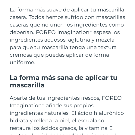
Singapur
Entrega prevista
10/08/26
La forma más suave de aplicar tu mascarilla
casera. Todos hemos sufrido con mascarillas
Eslovaquia
Entrega prevista
8/08/26
caseras que no unen los ingredientes como
deberían. FOREO Imagination
espesa los
Eslovenia
TM
Entrega prevista
8/08/26
ingredientes acuosos, aglutina y mezcla
para que tu mascarilla tenga una textura
Sudáfrica
Entrega prevista
16/08/26
cremosa que puedas aplicar de forma
Corea del Sur
Entrega prevista
10/08/26
uniforme.
España
Entrega prevista
8/08/26
La forma más sana de aplicar tu
mascarilla
Suecia
Entrega prevista
8/08/26
Aparte de tus ingredientes frescos, FOREO
Suiza
Entrega prevista
8/08/26
Imagination
añade sus propios
TM
ingredientes naturales. El ácido hialurónico
Taiwán
Entrega prevista
13/08/26
hidrata y rellena la piel, el escualano
restaura los ácidos grasos, la vitamina E
Tailandia
Entrega prevista
12/08/26