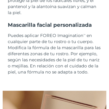
protege la piel de los radicales libres, y el
pantenol y la alantoína suavizan y calman
Turquía
Entrega prevista
9/08/26
la piel.
Emiratos Árabes
Entrega prevista
9/08/26
Mascarilla facial personalizada
Unidos
Puedes aplicar FOREO Imagination
en
TM
Reino Unido
Entrega prevista
8/08/26
cualquier parte de tu rostro o tu cuerpo.
Modifica la fórmula de la mascarilla para las
Estados Unidos
Entrega prevista
9/08/26
diferentes zonas de tu rostro. Por ejemplo,
según las necesidades de la piel de tu nariz
Uzbekistán
Entrega prevista
13/08/26
o mejillas. En relación con el cuidado de la
Vietnam
piel, una fórmula no se adapta a todo.
Entrega prevista
14/08/26