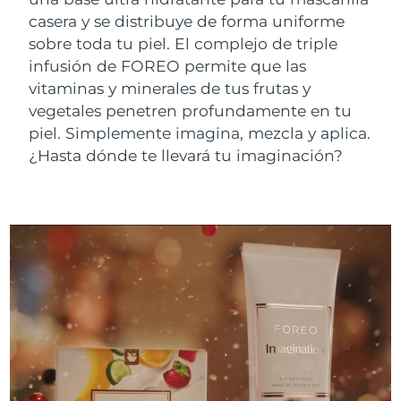
Advanced pore care essentials
For healthy hair
18% PAP
casera y se distribuye de forma uniforme
Israel
Entrega prevista
12/08/26
Cosméticos
Hombres
sobre toda tu piel. El complejo de triple
Italia
Entrega prevista
8/08/26
infusión de FOREO permite que las
vitaminas y minerales de tus frutas y
Japón
Entrega prevista
11/08/26
vegetales penetren profundamente en tu
piel. Simplemente imagina, mezcla y aplica.
Comprar todo
Jersey
Entrega prevista
13/08/26
¿Hasta dónde te llevará tu imaginación?
Kazajistán
Entrega prevista
10/08/26
FOREO APP
Kuwait
Entrega prevista
8/08/26
ACERCA DE
Letonia
Entrega prevista
8/08/26
Líbano
Entrega prevista
9/08/26
Lituania
Entrega prevista
8/08/26
Luxemburgo
Entrega prevista
8/08/26