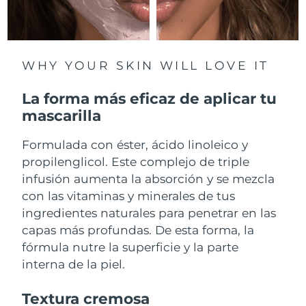
Filipinas
Entrega prevista
11/08/26
Polonia
Entrega prevista
9/08/26
WHY YOUR SKIN WILL LOVE IT
Portugal
Entrega prevista
8/08/26
La forma más eficaz de aplicar tu
mascarilla
Puerto Rico
Entrega prevista
10/08/26
Formulada con éster, ácido linoleico y
Catar
Entrega prevista
9/08/26
propilenglicol. Este complejo de triple
infusión aumenta la absorción y se mezcla
Reunión
Entrega prevista
13/08/26
con las vitaminas y minerales de tus
ingredientes naturales para penetrar en las
Rumanía
Entrega prevista
8/08/26
capas más profundas. De esta forma, la
fórmula nutre la superficie y la parte
Rusia
Entrega prevista
16/08/26
interna de la piel.
Arabia Saudí
Entrega prevista
9/08/26
Textura cremosa