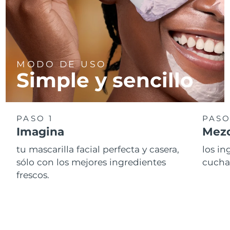
MODO DE USO
Simple y sencillo
PASO 1
PASO
Imagina
Mezc
tu mascarilla facial perfecta y casera,
los i
sólo con los mejores ingredientes
cucha
frescos.