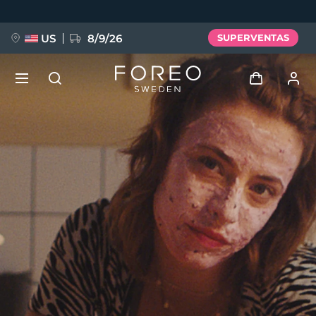
Pasar
al
contenido
principal
US
8/9/26
SUPERVENTAS
NUEVO
Iniciar sesión
Idioma
BREAKING NEWS
Perfil de usuario
English
Deutsch
Español
Mis dispositivos
FAQ™ Pure Beauty-Tech Elixir
Français
Italiano
Português
Mis pedidos
Polski
Svenska
Русский
Türkçe
简体中文
繁體中文
Mis direcciones
issa™ Teeth Whitening Set
Mis suscripciones