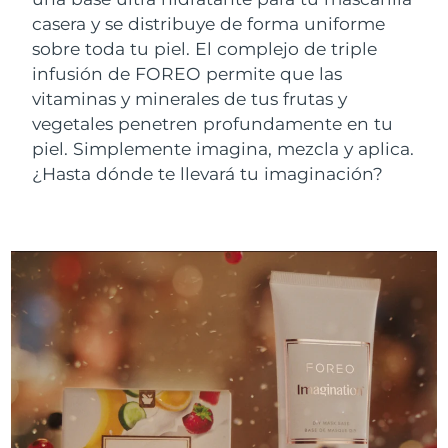
Advanced pore care essentials
For healthy hair
18% PAP
casera y se distribuye de forma uniforme
Israel
Entrega prevista
8/14/26
Cosméticos
Hombres
sobre toda tu piel. El complejo de triple
Italia
Entrega prevista
8/10/26
infusión de FOREO permite que las
vitaminas y minerales de tus frutas y
Japón
Entrega prevista
8/13/26
vegetales penetren profundamente en tu
piel. Simplemente imagina, mezcla y aplica.
Comprar todo
Jersey
Entrega prevista
8/15/26
¿Hasta dónde te llevará tu imaginación?
Kazajistán
Entrega prevista
8/12/26
FOREO APP
Kuwait
Entrega prevista
8/10/26
ACERCA DE
Letonia
Entrega prevista
8/10/26
Líbano
Entrega prevista
8/11/26
Lituania
Entrega prevista
8/10/26
Luxemburgo
Entrega prevista
8/10/26