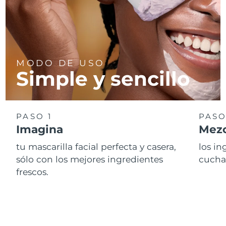
MODO DE USO
Simple y sencillo
PASO 1
PASO
Imagina
Mezc
tu mascarilla facial perfecta y casera,
los i
sólo con los mejores ingredientes
cucha
frescos.