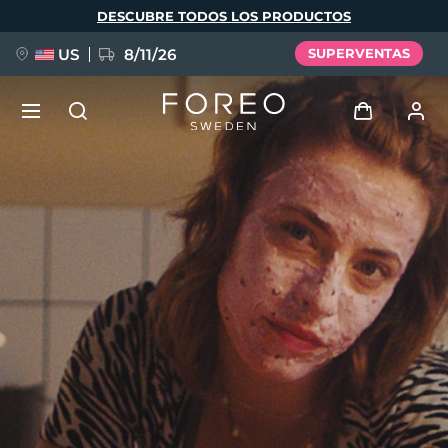
Pasar
DESCUBRE TODOS LOS PRODUCTOS
al
contenido
principal
US
8/11/26
SUPERVENTAS
NUEVO
Iniciar sesión
Idioma
BREAKING NEWS
Perfil de usuario
English
Deutsch
Español
Mis dispositivos
FAQ™ Pure Beauty-Tech Elixir
Français
Italiano
Português
Mis pedidos
Polski
Svenska
Русский
Türkçe
简体中文
繁體中文
Mis direcciones
issa™ Teeth Whitening Set
Mis suscripciones