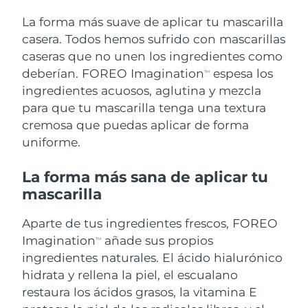
Singapur
Entrega prevista
8/12/26
La forma más suave de aplicar tu mascarilla
casera. Todos hemos sufrido con mascarillas
Eslovaquia
Entrega prevista
8/10/26
caseras que no unen los ingredientes como
deberían. FOREO Imagination
espesa los
Eslovenia
TM
Entrega prevista
8/10/26
ingredientes acuosos, aglutina y mezcla
para que tu mascarilla tenga una textura
Sudáfrica
Entrega prevista
8/18/26
cremosa que puedas aplicar de forma
Corea del Sur
Entrega prevista
8/12/26
uniforme.
España
Entrega prevista
8/10/26
La forma más sana de aplicar tu
mascarilla
Suecia
Entrega prevista
8/10/26
Aparte de tus ingredientes frescos, FOREO
Suiza
Entrega prevista
8/10/26
Imagination
añade sus propios
TM
ingredientes naturales. El ácido hialurónico
Taiwán
Entrega prevista
8/15/26
hidrata y rellena la piel, el escualano
restaura los ácidos grasos, la vitamina E
Tailandia
Entrega prevista
8/14/26