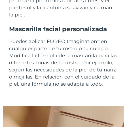
protege la piel de los radicales libres, y el
pantenol y la alantoína suavizan y calman
Turquía
Entrega prevista
8/11/26
la piel.
Emiratos Árabes
Entrega prevista
8/11/26
Mascarilla facial personalizada
Unidos
Puedes aplicar FOREO Imagination
en
TM
Reino Unido
Entrega prevista
8/10/26
cualquier parte de tu rostro o tu cuerpo.
Modifica la fórmula de la mascarilla para las
Estados Unidos
Entrega prevista
8/11/26
diferentes zonas de tu rostro. Por ejemplo,
según las necesidades de la piel de tu nariz
Uzbekistán
Entrega prevista
8/15/26
o mejillas. En relación con el cuidado de la
Vietnam
piel, una fórmula no se adapta a todo.
Entrega prevista
8/16/26