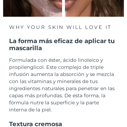
Filipinas
Entrega prevista
8/13/26
Polonia
Entrega prevista
8/11/26
WHY YOUR SKIN WILL LOVE IT
Portugal
Entrega prevista
8/10/26
La forma más eficaz de aplicar tu
mascarilla
Puerto Rico
Entrega prevista
8/12/26
Formulada con éster, ácido linoleico y
Catar
Entrega prevista
8/11/26
propilenglicol. Este complejo de triple
infusión aumenta la absorción y se mezcla
Reunión
Entrega prevista
8/15/26
con las vitaminas y minerales de tus
ingredientes naturales para penetrar en las
Rumanía
Entrega prevista
8/10/26
capas más profundas. De esta forma, la
fórmula nutre la superficie y la parte
Rusia
Entrega prevista
8/18/26
interna de la piel.
Arabia Saudí
Entrega prevista
8/11/26
Textura cremosa