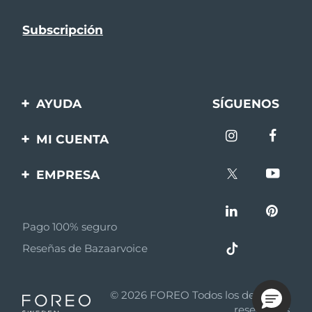
AYUDA
SÍGUENOS
Contáctanos
MI CUENTA
Pedidos y envíos
Registro de productos
EMPRESA
Garantía y devoluciones
Ayuda
Sobre FOREO
Preguntas frecuentes
Pago 100% seguro
Afiliados
Información de la
Reseñas de Bazaarvoice
batería
Noticias de afiliados
MYSA
© 2026 FOREO Todos los derechos
Asociados
reservados