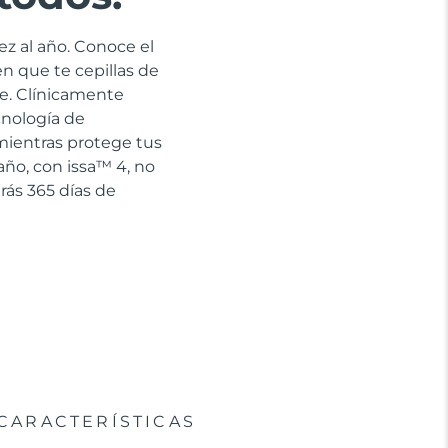
ez al año. Conoce el
en que te cepillas de
e. Clínicamente
cnología de
 mientras protege tus
año, con issa™ 4, no
rás 365 días de
CARACTERÍSTICAS