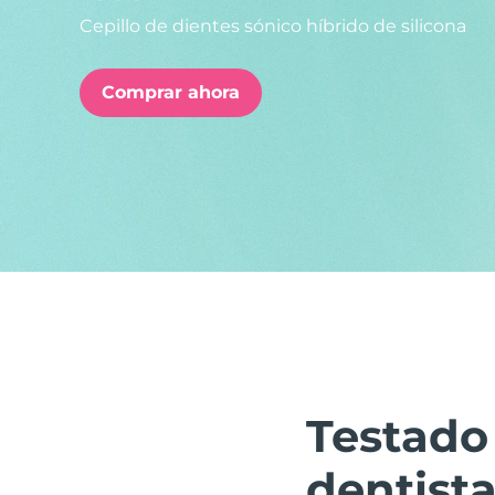
Cepillo de dientes sónico híbrido de silicona
issa™ Teeth Whitening Set
Comprar ahora
FAQ™ Dual LED Panel
POPULAR
Sorpresas especiales
Superventas
Testado
dentist