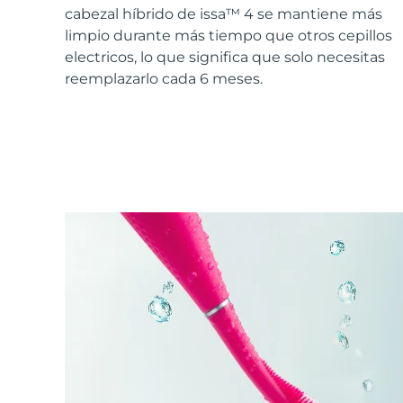
Cuidado de la piel KIWI™
All acne treatment devices
All revitalizing eye massagers
Serum
cabezal híbrido de issa™ 4 se mantiene más
issa™ Teeth Whitening Gel
Advanced pore care essentials
For healthy hair
limpio durante más tiempo que otros cepillos
18% PAP
electricos, lo que significa que solo necesitas
Cosméticos
Hombres
reemplazarlo cada 6 meses.
Comprar todo
FOREO APP
ACERCA DE