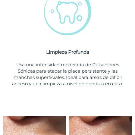
Turquía
Entrega prevista
8/11/26
Emiratos Árabes
Entrega prevista
8/11/26
Unidos
Reino Unido
Entrega prevista
8/10/26
Limpìeza Profunda
Estados Unidos
Entrega prevista
8/11/26
Usa una intensidad moderada de Pulsaciones
Sónicas para atacar la placa persistente y las
Uzbekistán
Entrega prevista
8/15/26
manchas superficiales. Ideal para áreas de difícil
acceso y una limpieza a nivel de dentista en casa.
Vietnam
Entrega prevista
8/16/26