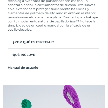
tecnología avanzada de pulsaciones sónicas con un
cabezal híbrido único: filamentos de silicona ultra suaves
en el exterior para proteger suavemente las encías, y
filamentos de polímero de alto rendimiento en el interior
para eliminar eficazmente la placa. Diseñado para trabajar
con tu movimiento natural de cepillado, issa™ 4 ofrece la
simplicidad de un cepillo manual con la eficacia de un
cepillo eléctrico.
¿POR QUÉ ES ESPECIAL?
Clínicamente probado para mejorar la higiene bucal
general en un 140 % en solo 1 mes.
QUÉ INCLUYE
Clínicamente probado para eliminar un 30 % más de
issa™ 4
placa que un cepillo manual regular.
Manual de usuario
Cable de carga USB
Clínicamente probado para reducir la gingivitis.
Estuche de viaje
El cabezal híbrido dura 2 veces más, no necesita
reemplazos hasta después de 6 meses.
Guía de inicio rápido
3 modos de cepillado: Limpieza Profunda,
Manual de issa™
Blanqueamiento y Dientes Sensibles
La tecnología Sonic Pulse proporciona 11,000
pulsaciones por minuto.
Accede a modos de cepillado personalizados a través de