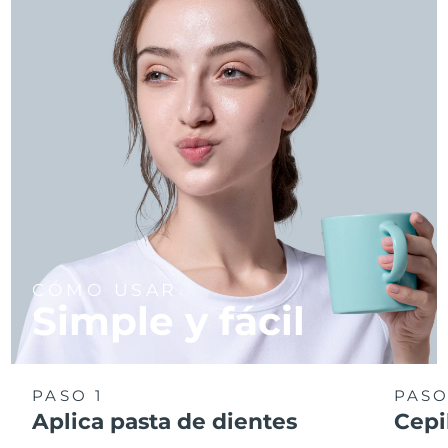
CÓMO USAR
Simple y fácil
PASO 1
PASO
Aplica pasta de dientes
Cepi