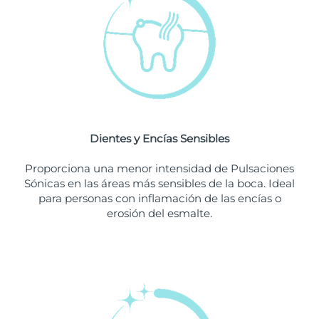
Singapur
Entrega prevista
8/12/26
Eslovaquia
Entrega prevista
8/10/26
Eslovenia
Entrega prevista
8/10/26
Sudáfrica
Entrega prevista
8/18/26
Dientes y Encías Sensibles
Corea del Sur
Entrega prevista
8/12/26
Proporciona una menor intensidad de Pulsaciones
España
Entrega prevista
8/10/26
Sónicas en las áreas más sensibles de la boca. Ideal
para personas con inflamación de las encías o
Suecia
Entrega prevista
8/10/26
erosión del esmalte.
Suiza
Entrega prevista
8/10/26
Taiwán
Entrega prevista
8/15/26
Tailandia
Entrega prevista
8/14/26