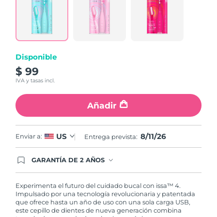
6
Reviews.
Enlace
en
la
misma
página.
Disponible
$ 99
IVA y tasas incl.
Añadir
8/11/26
US
Enviar a:
Entrega prevista:
GARANTÍA DE 2 AÑOS
Regístrate hoy y tendrás cobertura total de la
garantía FOREO. Esto quiere decir que, en caso
de tener algún problema durante los 2 años
Experimenta el futuro del cuidado bucal con issa™ 4.
posteriores a tu compra, FOREO te remplazará el
Impulsado por una tecnología revolucionaria y patentada
producto sin cargo alguno.
que ofrece hasta un año de uso con una sola carga USB,
este cepillo de dientes de nueva generación combina