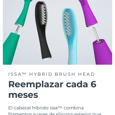
la app FOREO For You.
ISSA™ HYBRID BRUSH HEAD
Reemplazar cada 6
meses
El cabezal híbrido issa™ combina
filamentos suaves de silicona exterior que