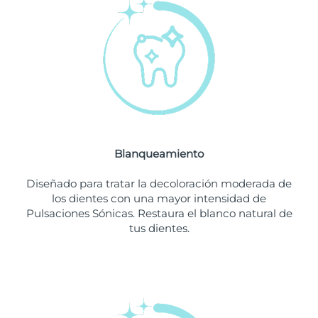
Filipinas
Entrega prevista
8/13/26
Polonia
Entrega prevista
8/11/26
Portugal
Entrega prevista
8/10/26
Puerto Rico
Entrega prevista
8/12/26
Blanqueamiento
Catar
Entrega prevista
8/11/26
Diseñado para tratar la decoloración moderada de
Reunión
Entrega prevista
8/15/26
los dientes con una mayor intensidad de
Pulsaciones Sónicas. Restaura el blanco natural de
tus dientes.
Rumanía
Entrega prevista
8/10/26
Rusia
Entrega prevista
8/18/26
Arabia Saudí
Entrega prevista
8/11/26