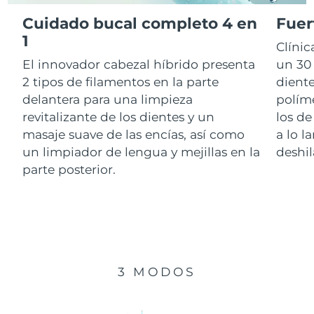
Cuidado bucal completo 4 en
Fuer
RAE de Macao
1
Entrega prevista
8/12/26
Clíni
(China)
El innovador cabezal híbrido presenta
un 30 
Malasia
Entrega prevista
8/13/26
2 tipos de filamentos en la parte
diente
delantera para una limpieza
polím
Malta
Entrega prevista
8/10/26
revitalizante de los dientes y un
los de
masaje suave de las encías, así como
a lo l
México
Entrega prevista
8/14/26
un limpiador de lengua y mejillas en la
deshil
parte posterior.
Mónaco
Entrega prevista
8/11/26
Países Bajos
Entrega prevista
8/10/26
Nueva Zelanda
Entrega prevista
8/10/26
3 MODOS
Noruega
Entrega prevista
8/10/26
Omán
Entrega prevista
8/13/26