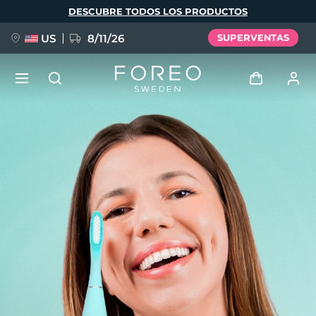
Pasar
DESCUBRE TODOS LOS PRODUCTOS
al
contenido
principal
US
8/11/26
SUPERVENTAS
NUEVO
Iniciar sesión
Idioma
BREAKING NEWS
Perfil de usuario
English
Deutsch
Español
Mis dispositivos
FAQ™ Pure Beauty-Tech Elixir
Français
Italiano
Português
Mis pedidos
Polski
Svenska
Русский
Türkçe
简体中文
繁體中文
Mis direcciones
issa™ Teeth Whitening Set
Mis suscripciones