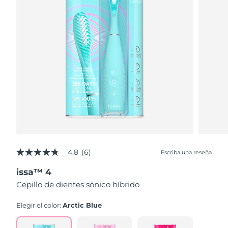
4.8
(6)
Escriba una reseña
4.8
de
issa™ 4
5
estrellas,
Cepillo de dientes sónico híbrido
valor
medio
de
Elegir el color:
Arctic Blue
valoración.
Read