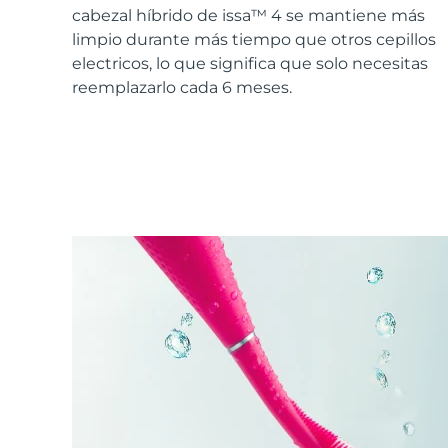
Cuidado de la piel KIWI™
All acne treatment devices
All revitalizing eye massagers
Serum
cabezal híbrido de issa™ 4 se mantiene más
issa™ Teeth Whitening Gel
Advanced pore care essentials
For healthy hair
limpio durante más tiempo que otros cepillos
18% PAP
electricos, lo que significa que solo necesitas
Cosméticos
Hombres
reemplazarlo cada 6 meses.
Comprar todo
FOREO APP
ACERCA DE