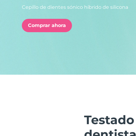
Cepillo de dientes sónico híbrido de silicona
issa™ Teeth Whitening Set
Comprar ahora
FAQ™ Dual LED Panel
POPULAR
Sorpresas especiales
Superventas
Testado
dentist