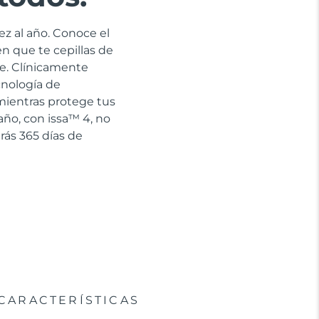
ez al año. Conoce el
en que te cepillas de
e. Clínicamente
cnología de
 mientras protege tus
año, con issa™ 4, no
rás 365 días de
CARACTERÍSTICAS