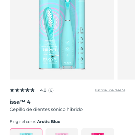
4.8
(6)
Escriba una reseña
4.8
de
issa™ 4
5
estrellas,
Cepillo de dientes sónico híbrido
valor
medio
de
Elegir el color:
Arctic Blue
valoración.
Read