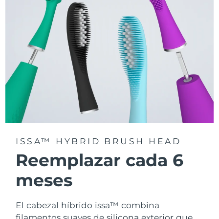
la app FOREO For You.
ISSA™ HYBRID BRUSH HEAD
Reemplazar cada 6
meses
El cabezal híbrido issa™ combina
filamentos suaves de silicona exterior que