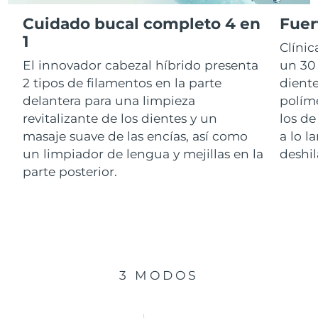
Cuidado bucal completo 4 en
Fuer
RAE de Macao
1
Entrega prevista
8/10/26
Clíni
(China)
El innovador cabezal híbrido presenta
un 30 
Malasia
Entrega prevista
8/11/26
2 tipos de filamentos en la parte
diente
delantera para una limpieza
polím
Malta
Entrega prevista
8/8/26
revitalizante de los dientes y un
los de
masaje suave de las encías, así como
a lo l
México
Entrega prevista
8/12/26
un limpiador de lengua y mejillas en la
deshil
parte posterior.
Mónaco
Entrega prevista
8/9/26
Países Bajos
Entrega prevista
8/8/26
Nueva Zelanda
Entrega prevista
8/8/26
3 MODOS
Noruega
Entrega prevista
8/8/26
Omán
Entrega prevista
8/11/26