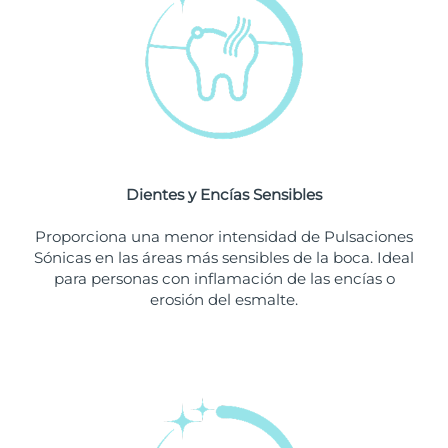
Singapur
Entrega prevista
8/10/26
Eslovaquia
Entrega prevista
8/8/26
Eslovenia
Entrega prevista
8/8/26
Sudáfrica
Entrega prevista
8/16/26
Dientes y Encías Sensibles
Corea del Sur
Entrega prevista
8/10/26
Proporciona una menor intensidad de Pulsaciones
España
Entrega prevista
8/8/26
Sónicas en las áreas más sensibles de la boca. Ideal
para personas con inflamación de las encías o
Suecia
Entrega prevista
8/8/26
erosión del esmalte.
Suiza
Entrega prevista
8/8/26
Taiwán
Entrega prevista
8/13/26
Tailandia
Entrega prevista
8/12/26