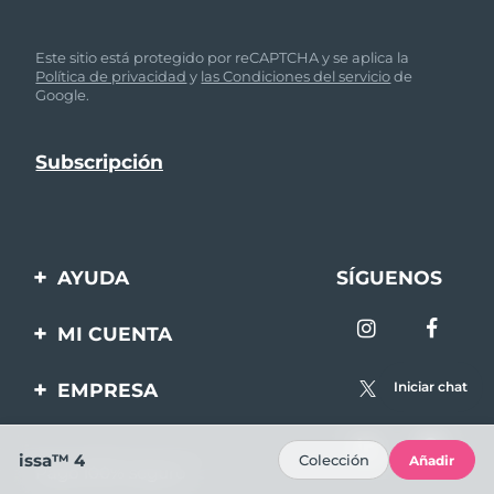
Este sitio está protegido por reCAPTCHA y se aplica la
Política de privacidad
y
las Condiciones del servicio
de
Google.
AYUDA
SÍGUENOS
Contáctanos
MI CUENTA
Pedidos y envíos
Registro de productos
EMPRESA
Iniciar chat
Garantía y devoluciones
Ayuda
Sobre FOREO
Preguntas frecuentes
issa™ 4
Colección
Añadir
Pago 100% seguro
Afiliados
Información de la