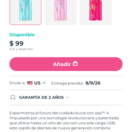
6
Reviews.
Enlace
en
la
misma
página.
Disponible
$ 99
IVA y tasas incl.
Añadir
8/9/26
US
Enviar a:
Entrega prevista:
GARANTÍA DE 2 AÑOS
Regístrate hoy y tendrás cobertura total de la
garantía FOREO. Esto quiere decir que, en caso
de tener algún problema durante los 2 años
Experimenta el futuro del cuidado bucal con issa™ 4.
posteriores a tu compra, FOREO te remplazará el
Impulsado por una tecnología revolucionaria y patentada
producto sin cargo alguno.
que ofrece hasta un año de uso con una sola carga USB,
este cepillo de dientes de nueva generación combina