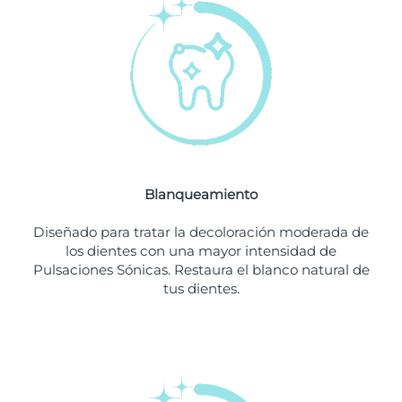
Filipinas
Entrega prevista
8/11/26
Polonia
Entrega prevista
8/9/26
Portugal
Entrega prevista
8/8/26
Puerto Rico
Entrega prevista
8/10/26
Blanqueamiento
Catar
Entrega prevista
8/9/26
Diseñado para tratar la decoloración moderada de
Reunión
Entrega prevista
8/13/26
los dientes con una mayor intensidad de
Pulsaciones Sónicas. Restaura el blanco natural de
tus dientes.
Rumanía
Entrega prevista
8/8/26
Rusia
Entrega prevista
8/16/26
Arabia Saudí
Entrega prevista
8/9/26