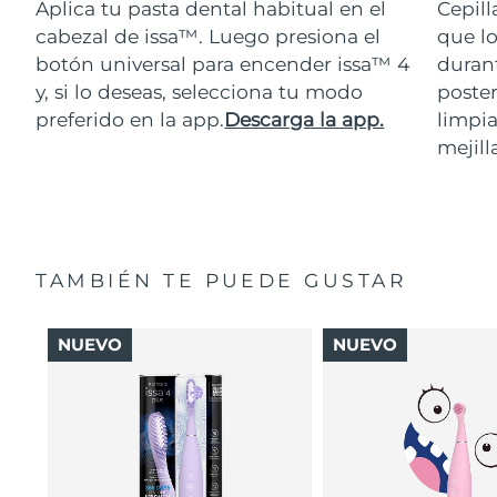
Aplica tu pasta dental habitual en el
Cepill
cabezal de issa™. Luego presiona el
que lo
botón universal para encender issa™ 4
durant
y, si lo deseas, selecciona tu modo
poster
preferido en la app.
Descarga la app.
limpia
mejill
TAMBIÉN TE PUEDE GUSTAR
NUEVO
NUEVO