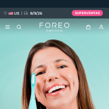
Pasar
al
contenido
principal
US
8/9/26
SUPERVENTAS
NUEVO
Iniciar sesión
Idioma
BREAKING NEWS
Perfil de usuario
English
Deutsch
Español
Mis dispositivos
FAQ™ Pure Beauty-Tech Elixir
Français
Italiano
Português
Mis pedidos
Polski
Svenska
Русский
Türkçe
简体中文
繁體中文
Mis direcciones
issa™ Teeth Whitening Set
Mis suscripciones