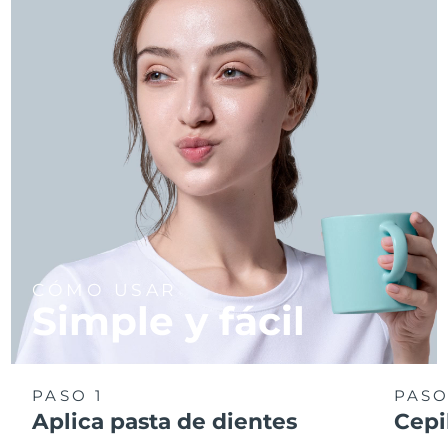
CÓMO USAR
Simple y fácil
PASO 1
PASO
Aplica pasta de dientes
Cepi