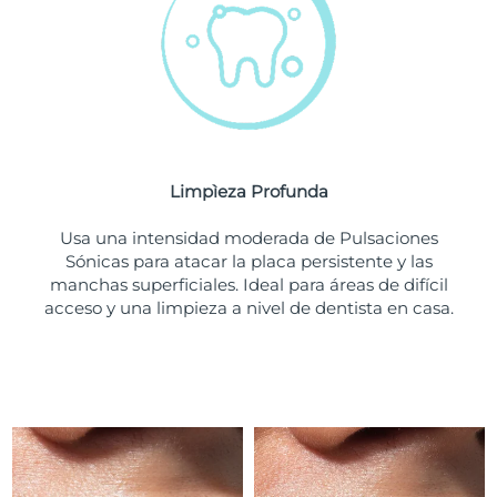
Turquía
Entrega prevista
8/9/26
Emiratos Árabes
Entrega prevista
8/9/26
Unidos
Reino Unido
Entrega prevista
8/8/26
Limpìeza Profunda
Estados Unidos
Entrega prevista
8/9/26
Usa una intensidad moderada de Pulsaciones
Sónicas para atacar la placa persistente y las
Uzbekistán
Entrega prevista
8/13/26
manchas superficiales. Ideal para áreas de difícil
acceso y una limpieza a nivel de dentista en casa.
Vietnam
Entrega prevista
8/14/26