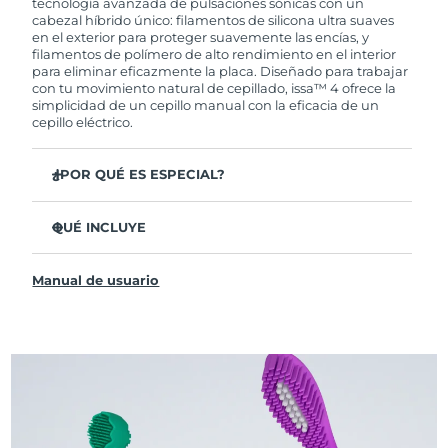
tecnología avanzada de pulsaciones sónicas con un
cabezal híbrido único: filamentos de silicona ultra suaves
en el exterior para proteger suavemente las encías, y
filamentos de polímero de alto rendimiento en el interior
para eliminar eficazmente la placa. Diseñado para trabajar
con tu movimiento natural de cepillado, issa™ 4 ofrece la
simplicidad de un cepillo manual con la eficacia de un
cepillo eléctrico.
¿POR QUÉ ES ESPECIAL?
Clínicamente probado para mejorar la higiene bucal
general en un 140 % en solo 1 mes.
QUÉ INCLUYE
Clínicamente probado para eliminar un 30 % más de
issa™ 4
placa que un cepillo manual regular.
Manual de usuario
Cable de carga USB
Clínicamente probado para reducir la gingivitis.
Estuche de viaje
El cabezal híbrido dura 2 veces más, no necesita
reemplazos hasta después de 6 meses.
Guía de inicio rápido
3 modos de cepillado: Limpieza Profunda,
Manual de issa™
Blanqueamiento y Dientes Sensibles
La tecnología Sonic Pulse proporciona 11,000
pulsaciones por minuto.
Accede a modos de cepillado personalizados a través de