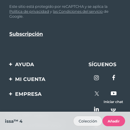
Este sitio está protegido por reCAPTCHA y se aplica la
Política de privacidad
y
las Condiciones del servicio
de
Google.
AYUDA
SÍGUENOS
Contáctanos
MI CUENTA
Pedidos y envíos
Registro de productos
EMPRESA
Garantía y devoluciones
Ayuda
Iniciar chat
Sobre FOREO
Preguntas frecuentes
Pago 100% seguro
Afiliados
Información de la
issa™ 4
Colección
Añadir
Reseñas de Bazaarvoice
batería
Noticias de afiliados