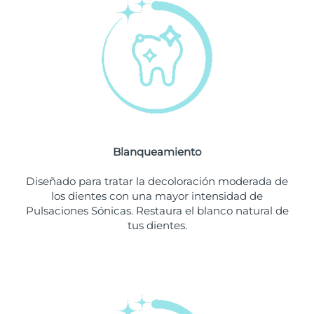
Filipinas
Entrega prevista
8/15/26
Polonia
Entrega prevista
8/13/26
Portugal
Entrega prevista
8/12/26
Puerto Rico
Entrega prevista
8/14/26
Blanqueamiento
Catar
Entrega prevista
8/13/26
Diseñado para tratar la decoloración moderada de
Reunión
Entrega prevista
8/17/26
los dientes con una mayor intensidad de
Pulsaciones Sónicas. Restaura el blanco natural de
tus dientes.
Rumanía
Entrega prevista
8/12/26
Rusia
Entrega prevista
8/20/26
Arabia Saudí
Entrega prevista
8/13/26