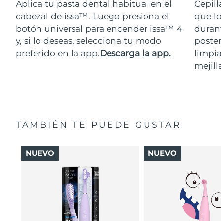
Aplica tu pasta dental habitual en el
Cepill
cabezal de issa™. Luego presiona el
que lo
botón universal para encender issa™ 4
durant
y, si lo deseas, selecciona tu modo
poster
preferido en la app.
Descarga la app.
limpia
mejill
TAMBIÉN TE PUEDE GUSTAR
NUEVO
NUEVO