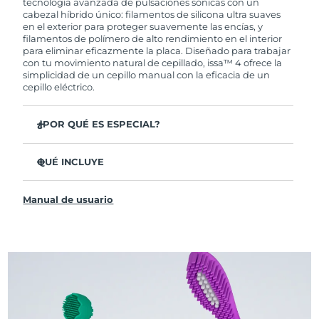
tecnología avanzada de pulsaciones sónicas con un
cabezal híbrido único: filamentos de silicona ultra suaves
en el exterior para proteger suavemente las encías, y
filamentos de polímero de alto rendimiento en el interior
para eliminar eficazmente la placa. Diseñado para trabajar
con tu movimiento natural de cepillado, issa™ 4 ofrece la
simplicidad de un cepillo manual con la eficacia de un
cepillo eléctrico.
¿POR QUÉ ES ESPECIAL?
Clínicamente probado para mejorar la higiene bucal
general en un 140 % en solo 1 mes.
QUÉ INCLUYE
Clínicamente probado para eliminar un 30 % más de
issa™ 4
placa que un cepillo manual regular.
Manual de usuario
Cable de carga USB
Clínicamente probado para reducir la gingivitis.
Estuche de viaje
El cabezal híbrido dura 2 veces más, no necesita
reemplazos hasta después de 6 meses.
Guía de inicio rápido
3 modos de cepillado: Limpieza Profunda,
Manual de issa™
Blanqueamiento y Dientes Sensibles
La tecnología Sonic Pulse proporciona 11,000
pulsaciones por minuto.
Accede a modos de cepillado personalizados a través de