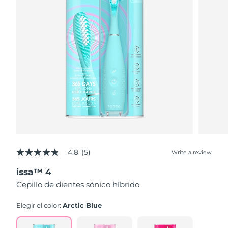
4.8
(5)
Write a review
4.8
out
issa™ 4
of
5
Cepillo de dientes sónico híbrido
stars,
average
rating
Elegir el color:
Arctic Blue
value.
Read