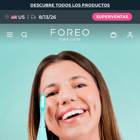
Pasar
DESCUBRE TODOS LOS PRODUCTOS
al
contenido
principal
US
8/13/26
SUPERVENTAS
NUEVO
Iniciar sesión
Idioma
BREAKING NEWS
Perfil de usuario
English
Deutsch
Español
Mis dispositivos
FAQ™ Pure Beauty-Tech Elixir
Français
Italiano
Português
Mis pedidos
Polski
Svenska
Русский
Türkçe
简体中文
繁體中文
Mis direcciones
issa™ Teeth Whitening Set
Mis suscripciones