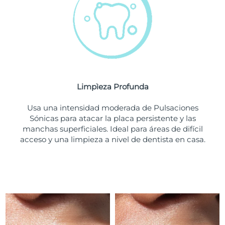
Turquía
Entrega prevista
8/13/26
Emiratos Árabes
Entrega prevista
8/13/26
Unidos
Reino Unido
Entrega prevista
8/12/26
Limpìeza Profunda
Estados Unidos
Entrega prevista
8/13/26
Usa una intensidad moderada de Pulsaciones
Sónicas para atacar la placa persistente y las
Uzbekistán
Entrega prevista
8/17/26
manchas superficiales. Ideal para áreas de difícil
acceso y una limpieza a nivel de dentista en casa.
Vietnam
Entrega prevista
8/18/26