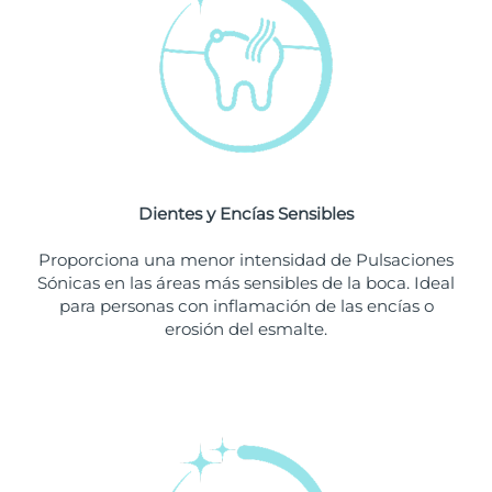
Singapur
Entrega prevista
8/14/26
Eslovaquia
Entrega prevista
8/12/26
Eslovenia
Entrega prevista
8/12/26
Sudáfrica
Entrega prevista
8/20/26
Dientes y Encías Sensibles
Corea del Sur
Entrega prevista
8/14/26
Proporciona una menor intensidad de Pulsaciones
España
Entrega prevista
8/12/26
Sónicas en las áreas más sensibles de la boca. Ideal
para personas con inflamación de las encías o
Suecia
Entrega prevista
8/12/26
erosión del esmalte.
Suiza
Entrega prevista
8/12/26
Taiwán
Entrega prevista
8/17/26
Tailandia
Entrega prevista
8/16/26