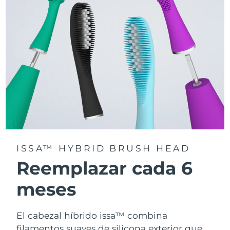
la app FOREO For You.
ISSA™ HYBRID BRUSH HEAD
Reemplazar cada 6
meses
El cabezal híbrido issa™ combina
filamentos suaves de silicona exterior que