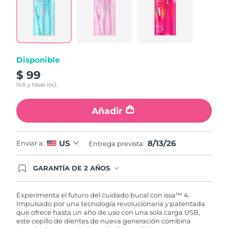
5
Reviews.
Same
page
link.
Disponible
$ 99
IVA y tasas incl.
Añadir
8/13/26
US
Enviar a:
Entrega prevista:
GARANTÍA DE 2 AÑOS
Regístrate hoy y tendrás cobertura total de la
garantía FOREO. Esto quiere decir que, en caso
de tener algún problema durante los 2 años
Experimenta el futuro del cuidado bucal con issa™ 4.
posteriores a tu compra, FOREO te remplazará el
Impulsado por una tecnología revolucionaria y patentada
producto sin cargo alguno.
que ofrece hasta un año de uso con una sola carga USB,
este cepillo de dientes de nueva generación combina