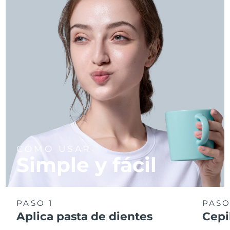
CÓMO USAR
Simple y fácil
PASO 1
PASO
Aplica pasta de dientes
Cepi