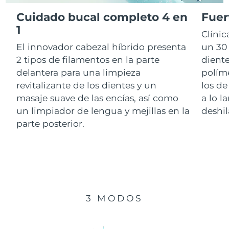
Cuidado bucal completo 4 en
Fuer
RAE de Macao
1
Entrega prevista
8/14/26
Clíni
(China)
El innovador cabezal híbrido presenta
un 30 
Malasia
Entrega prevista
8/15/26
2 tipos de filamentos en la parte
diente
delantera para una limpieza
polím
Malta
Entrega prevista
8/12/26
revitalizante de los dientes y un
los de
masaje suave de las encías, así como
a lo l
México
Entrega prevista
8/16/26
un limpiador de lengua y mejillas en la
deshil
parte posterior.
Mónaco
Entrega prevista
8/13/26
Países Bajos
Entrega prevista
8/12/26
Nueva Zelanda
Entrega prevista
8/12/26
3 MODOS
Noruega
Entrega prevista
8/12/26
Omán
Entrega prevista
8/15/26